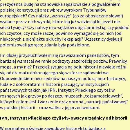
prezydenta Dudę na stanowiska sędziowskie z pogwałceniem
polskiej konstytucji oraz wbrew wyrokom Trybunałów
europejskich? Czy należy „wzruszyć” (co za obosieczne słowo!)
wydane przez nich wyroki, które idą już w dziesiątki, jeżeli nie
setki tysięcy? Czy należy neo-sędziów objąć amnestią, czy poddać
ich czystce; czy może raczej powinno wymagać się od nich (od
niektórych z nich) aktu skruchy i ekspiacji? Uczestnicy dyskusji
polemizowali gorąco; zdania były podzielone.
Im dłużej przysłuchiwałem się rozważaniom panelistów, tym
bardziej wzrastał we mnie podszyty zazdrością podziw. Prawnicy
mogą, a my nie? Przecież sytuacja na polu historii niewiele różni
się od dramatu dokonującego się w sferze sądownictwa.
Odpowiednikiem neo-sędziów na naszym polu są neo-historycy,
ludzie z doktoratami z historii pracujący w instytucjach
państwowych takich jak IPN, Instytut Pileckiego czy też w
rosnących jak grzyby po deszczu muzeach „tożsamościowych”,
których celem jest tworzenie oraz obrona „narracji państwowej”
w polskiej historii – oraz walka z jej przeciwnikami.
IPN, Instytut Pileckiego czyli PiS-owscy urzędnicy od historii
W normalnym świecie zawodowy historyk to badacz z