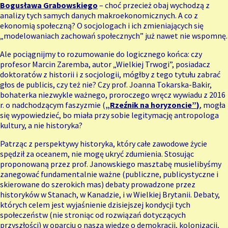
Bogusława Grabowskiego
– choć przecież obaj wychodzą z
analizy tych samych danych makroekonomicznych. A co z
ekonomią społeczną? O socjologach i ich zmieniających się
„modelowaniach zachowań społecznych” już nawet nie wspomnę.
Ale pociągnijmy to rozumowanie do logicznego końca: czy
profesor Marcin Zaremba, autor „Wielkiej Trwogi”, posiadacz
doktoratów z historii i z socjologii, mógłby z tego tytułu zabrać
głos de publicis, czy też nie? Czy prof. Joanna Tokarska-Bakir,
bohaterka niezwykle ważnego, proroczego wręcz wywiadu z 2016
r. o nadchodzącym faszyzmie (
„Rzeźnik na horyzoncie”
)
, mogła
się wypowiedzieć, bo miała przy sobie legitymację antropologa
kultury, a nie historyka?
Patrząc z perspektywy historyka, który całe zawodowe życie
spędził za oceanem, nie mogę ukryć zdumienia. Stosując
proponowaną przez prof. Janowskiego masztabę musielibyśmy
zanegować fundamentalnie ważne (publiczne, publicystyczne i
skierowane do szerokich mas) debaty prowadzone przez
historyków w Stanach, w Kanadzie, i w Wielkiej Brytanii. Debaty,
których celem jest wyjaśnienie dzisiejszej kondycji tych
społeczeństw (nie stroniąc od rozwiązań dotyczących
przyszłości) w oparciu o naszą wiedzę o demokracji, kolonizacji,