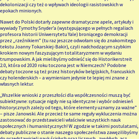
dekolonizacji czy też o wpływach ideologii rasistowskich w
epokach minionych.
Nawet do Polski dotarły zapewne dramatyczne apele, artykuły i
wywiady Tymothy Snyder’a (występującego w pełnych regaliach
profesora historii Uniwersytetu Yale) broniącego demokracji
przez „rzeźnikiem” (tu raz jeszcze odwołam się do znakomitego
tekstu Joanny Tokarskiej-Bakir), czyli nadchodzącym szybkim
krokiem nowym faszyzującym totalitaryzmem w wydaniu
trumpowskim. A jak mielibyśmy odnieść się do Historikerstreit
2.0, która od 2020 roku toczona jest w Niemczech? Podobne
debaty toczone są też przez historyków belgijskich, francuskich
czy holenderskich – a wymieniam jedynie te lepiej mi znane z
własnych lektur.
„Wszelkie wnioski z przeszłości dla współczesności muszą być
subiektywne: sytuacje nigdy nie są identyczne i wybór odniesień
historycznych zależy od tego, które elementy uznamy za ważne”
– pisze Janowski. Ale przecież te same reguły wykluczenia można
zastosować do przedstawicieli właściwie wszystkich nauk
społecznych i humanistycznych! W zgodzie w takimi postulatami,
debaty publiczne o stanie naszego społeczeństwa zawęzilibyśmy
do przedstawicieli nauk ścisłych oraz licznych „zwykłych, acz