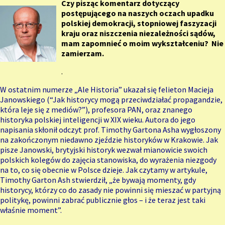
Czy pisząc komentarz dotyczący
postępującego na naszych oczach upadku
polskiej demokracji, stopniowej faszyzacji
kraju oraz niszczenia niezależności sądów,
mam zapomnieć o moim wykształceniu? Nie
zamierzam.
.
W ostatnim numerze „Ale Historia” ukazał się felieton Macieja
Janowskiego (“Jak historycy mogą przeciwdziałać propagandzie,
która leje się z mediów?”), profesora PAN, oraz znanego
historyka polskiej inteligencji w XIX wieku. Autora do jego
napisania skłonił odczyt prof. Timothy Gartona Asha wygłoszony
na zakończonym niedawno zjeździe historyków w Krakowie. Jak
pisze Janowski, brytyjski historyk wezwał mianowicie swoich
polskich kolegów do zajęcia stanowiska, do wyrażenia niezgody
na to, co się obecnie w Polsce dzieje. Jak czytamy w artykule,
Timothy Garton Ash stwierdził, „że bywają momenty, gdy
historycy, którzy co do zasady nie powinni się mieszać w partyjną
politykę, powinni zabrać publicznie głos – i że teraz jest taki
właśnie moment”.