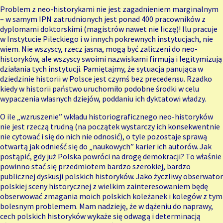
Problem z neo-historykami nie jest zagadnieniem marginalnym
– w samym IPN zatrudnionych jest ponad 400 pracowników z
dyplomami doktorskimi (magistrów nawet nie liczę)! Ilu pracuje
w Instytucie Pileckiego i w innych pokrewnych instytucjach, nie
wiem. Nie wszyscy, rzecz jasna, mogą być zaliczeni do neo-
historyków, ale wszyscy swoimi nazwiskami firmują i legitymizują
działania tych instytucji. Pamiętajmy, że sytuacja panująca w
dziedzinie historii w Polsce jest czymś bez precedensu. Rzadko
kiedy w historii państwo uruchomiło podobne środki w celu
wypaczenia własnych dziejów, poddaniu ich dyktatowi władzy.
O ile „wzruszenie” wkładu historiograficznego neo-historyków
nie jest rzeczą trudną (na początek wystarczy ich konsekwentnie
nie cytować i się do nich nie odnosić), o tyle pozostaje sprawą
otwartą jak odnieść się do „naukowych” karier ich autorów. Jak
postąpić, gdy już Polska powróci na drogę demokracji? To właśnie
powinno stać się przedmiotem bardzo szerokiej, bardzo
publicznej dyskusji polskich historyków. Jako życzliwy obserwator
polskiej sceny historycznej z wielkim zainteresowaniem będę
obserwować zmagania moich polskich koleżanek i kolegów z tym
bolesnym problemem. Mam nadzieję, że w dążeniu do naprawy,
cech polskich historyków wykaże się odwagą i determinacją