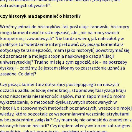
zatroskanych obywateli”.
Czy historyk ma zapomnieć o historii?
Wróćmy jednak do historyków. Jak postuluje Janowski, historycy
mogą komentować teraźniejszość, ale „nie na mocy swoich
kompetencji zawodowych”. Nie bardzo wiem, jak należałoby w
praktyce to twierdzenie interpretować: czy pisząc komentarz
dotyczący teraźniejszości, mam (jako historyk) powstrzymać się
od zaznaczenia mojego stopnia naukowego oraz afiliacji
uniwersyteckiej? Trudno mi się z tym zgodzić, ale – na potrzeby
dyskusji – załóżmy, że jestem skłonny to zastrzeżenie uznać za
zasadne. Co dalej?
Czy pisząc komentarz dotyczący postępującego na naszych
oczach upadku polskiej demokracji, stopniowej faszyzacji kraju
oraz niszczenia niezależności sądów, mam zapomnieć o moim
wykształceniu, o metodach dyskursywnych stosowanych w
historii, o stosowanych metodach poznawczych, wreszcie o mojej
wiedzy, która pozostaje ze wspomnianymi wcześniej atrybutami
w bezpośrednim związku? Czy mam się nie odnosić do znanej mi z
własnych badań historii? Czy dopiero wtedy wolno mi zabrać głos
de publicis, jak już poczuję się „zwykłym zatroskanym