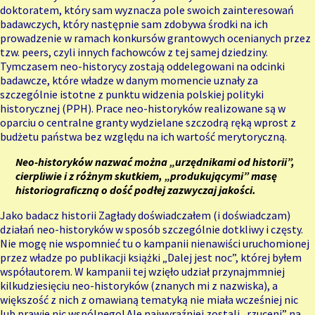
doktoratem, który sam wyznacza pole swoich zainteresowań
badawczych, który następnie sam zdobywa środki na ich
prowadzenie w ramach konkursów grantowych ocenianych przez
tzw. peers, czyli innych fachowców z tej samej dziedziny.
Tymczasem neo-historycy zostają oddelegowani na odcinki
badawcze, które władze w danym momencie uznały za
szczególnie istotne z punktu widzenia polskiej polityki
historycznej (PPH). Prace neo-historyków realizowane są w
oparciu o centralne granty wydzielane szczodrą ręką wprost z
budżetu państwa bez względu na ich wartość merytoryczną.
Neo-historyków nazwać można „urzędnikami od historii”,
cierpliwie i z różnym skutkiem, „produkującymi” masę
historiograficzną o dość podłej zazwyczaj jakości.
Jako badacz historii Zagłady doświadczałem (i doświadczam)
działań neo-historyków w sposób szczególnie dotkliwy i częsty.
Nie mogę nie wspomnieć tu o kampanii nienawiści uruchomionej
przez władze po publikacji książki „Dalej jest noc”, której byłem
współautorem. W kampanii tej wzięło udział przynajmmniej
kilkudziesięciu neo-historyków (znanych mi z nazwiska), a
większość z nich z omawianą tematyką nie miała wcześniej nic
lub prawie nic wspólnego! Ale najwyraźniej zostali „rzuceni” na