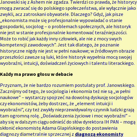
Janowski się z Ashem nie zgadza. Twierdzi co prawda, że historycy
mogą zwracać się do polskiego społeczeństwa, ale wyłącznie jako
zwykli, acz zatroskani obywatele. Dlaczego? Gdyż, jak pisze
„ekonomista może się profesjonalnie wypowiadać o stanie
gospodarki, socjolog – o problemach społecznych, ale historyk
nie jest w stanie profesjonalnie komentować teraźniejszości.
Może to robić jak każdy inny człowiek, ale nie z mocy swych
kompetencji zawodowych”. Jest tak dlatego, że poznanie
historyczne nigdy nie jest w pełni naukowe; w źródłowym obrazie
przeszłości zawsze są luki, które historyk wypełnia mocą swojej
wyobraźni, intuicji, doświadczeń życiowych i talentu literackiego.
Każdy ma prawo głosu w debacie
Przyznam, że nie bardzo rozumiem postulaty prof. Janowskiego.
Zacznijmy od tego, że socjologia i ekonomia też nie są „w pełni
naukowe” – wystarczy spojrzeć na dowolną dyskusję socjologów
czy ekonomistów, żeby dostrzec, że „element intuicji i
wyobraźni”, czy też zwykły nieprzewidywalny czynnik ludzki grają
tam ogromną rolę. „Doświadczenia życiowe i moc wyobraźni” –
aby się w dalszym ciągu odnieść do słów dyrektora IH PAN – mogą
skłonić ekonomistę Adama Glapińskiego do postawienia
diagnozy diametralnie sprzecznej z
diagnozą ekonomisty