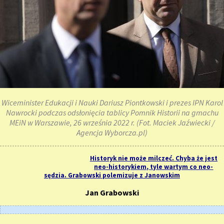
Wiceminister Edukacji i Nauki Dariusz Piontkowski i prezes IPN Karol
Nawrocki podczas odsłonięcia tablicy Pomnik Historii na gmachu
MEiN w Warszawie, 26 września 2022 r. (Fot. Maciek Jaźwiecki /
Agencja Wyborcza.pl)
Historyk nie może milczeć. Chyba że jest
neo-historykiem, tyle wartym co neo-
sędzia. Grabowski polemizuje z Janowskim
Jan Grabowski