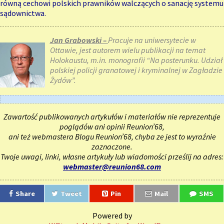
równą cechowi polskich prawników walczących o sanację systemu
sądownictwa.
Jan Grabowski –
Pracuje na uniwersytecie w
Ottawie, jest autorem wielu publikacji na temat
Holokaustu, m.in. monografii “Na posterunku. Udział
polskiej policji granatowej i kryminalnej w Zagładzie
Żydów”.
Zawartość publikowanych artykułów i materiałów nie reprezentuje
poglądów ani opinii Reunion’68,
ani też webmastera Blogu Reunion’68, chyba ze jest to wyraźnie
zaznaczone.
Twoje uwagi, linki, własne artykuły lub wiadomości prześlij na adres:
webmaster@reunion68.com
Share
Tweet
Pin
Mail
SMS
Powered by