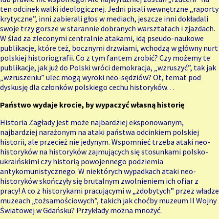
ten odcinek walki ideologicznej. Jedni pisali wewnętrzne „raporty
krytyczne”, inni zabierali głos w mediach, jeszcze inni dokładali
swoje trzy gorsze w starannie dobranych warsztatach i zjazdach.
W ślad za zleconymi centralnie atakami, idą pseudo-naukowe
publikacje, które też, bocznymi drzwiami, wchodzą w główny nurt
polskiej historiografii. Co z tym fantem zrobić? Czy możemy te
publikacje, jak już do Polski wróci demokracja, „wzruszyć”, tak jak
„wzruszeniu” ulec mogą wyroki neo-sędziów? Ot, temat pod
dyskusję dla członków polskiego cechu historyków…
Państwo wydaje krocie, by wypaczyć własną historię
Historia Zagłady jest może najbardziej eksponowanym,
najbardziej narażonym na ataki państwa odcinkiem polskiej
historii, ale przecież nie jedynym. Wspomnieć trzeba ataki neo-
historyków na historyków zajmujących się stosunkami polsko-
ukraińskimi czy historią powojennego podziemia
antykomunistycznego. W niektórych wypadkach ataki neo-
historyków skończyły się brutalnym zwolnieniem ich ofiar z
pracy! A co z historykami pracującymi w „zdobytych” przez władze
muzeach „tożsamościowych”, takich jak choćby muzeum II Wojny
Światowej w Gdańsku? Przykłady można mnożyć.