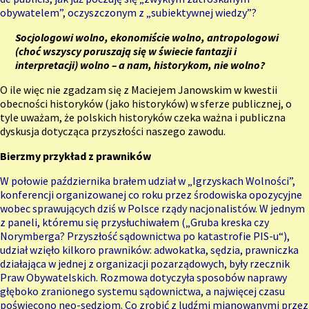
obywatelem”, oczyszczonym z „subiektywnej wiedzy”?
Socjologowi wolno, ekonomiście wolno, antropologowi
(choć wszyscy poruszają się w świecie fantazji i
interpretacji) wolno – a nam, historykom, nie wolno?
O ile więc nie zgadzam się z Maciejem Janowskim w kwestii
obecności historyków (jako historyków) w sferze publicznej, o
tyle uważam, że polskich historyków czeka ważna i publiczna
dyskusja dotycząca przyszłości naszego zawodu.
Bierzmy przykład z prawników
W połowie października brałem udział w „Igrzyskach Wolności”,
konferencji organizowanej co roku przez środowiska opozycyjne
wobec sprawujących dziś w Polsce rządy nacjonalistów. W jednym
z paneli, któremu się przysłuchiwałem („Gruba kreska czy
Norymberga? Przyszłość sądownictwa po katastrofie
PIS-u
“),
udział wzięło kilkoro prawników: adwokatka, sędzia, prawniczka
działająca w jednej z organizacji pozarządowych, były rzecznik
Praw Obywatelskich. Rozmowa dotyczyła sposobów naprawy
głęboko zranionego systemu sądownictwa, a najwięcej czasu
poświęcono neo-sędziom. Co zrobić z ludźmi mianowanymi przez