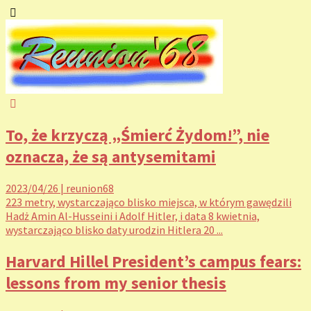
To, że krzyczą „Śmierć Żydom!”, nie
oznacza, że są antysemitami
2023/04/26
|
reunion68
223 metry, wystarczająco blisko miejsca, w którym gawędzili
Hadż Amin Al-Husseini i Adolf Hitler, i data 8 kwietnia,
wystarczająco blisko daty urodzin Hitlera 20 ...
Harvard Hillel President’s campus fears:
lessons from my senior thesis