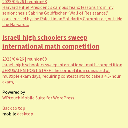
2023/04/26
|
reunion68
Harvard Hillel President’s campus fears: lessons from my
senior thesis Sabrina Goldfischer “Wall of Resistance,”
constructed by the Palestinian Solidarity Committee, outside
the Harvard ...
Israeli high schoolers sweep
international math competition
2023/04/26
|
reunion68
Israeli high schoolers sweep international math competition
JERUSALEM POST STAFF The competition consisted of
multiple exam days, requiring contestants to take a 4.5-hour
exam, ...
Powered by
WPtouch Mobile Suite for WordPress
Back to top
mobile
desktop