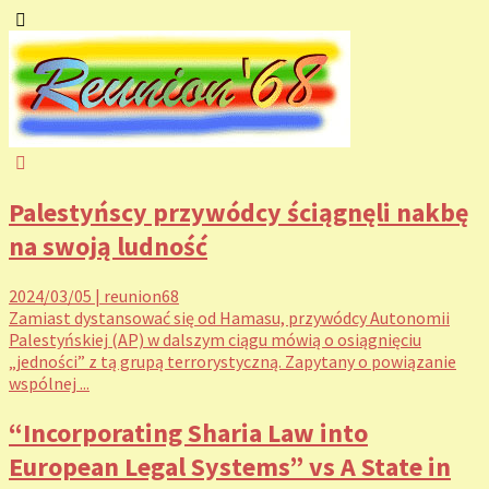
Palestyńscy przywódcy ściągnęli nakbę
na swoją ludność
2024/03/05
|
reunion68
Zamiast dystansować się od Hamasu, przywódcy Autonomii
Palestyńskiej (AP) w dalszym ciągu mówią o osiągnięciu
„jedności” z tą grupą terrorystyczną. Zapytany o powiązanie
wspólnej ...
“Incorporating Sharia Law into
European Legal Systems” vs A State in