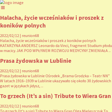
Halacha, życie wcześniaków i proszek z
koników polnych
2022/02/12
|
reunion68
Halacha, życie wcześniaków i proszek z koników polnych
KATARZYNA ANDERSZ Leonardo da Vinci, fragment Studium płodu
w macicy. JAK POD WPŁYWEM ROZWOJU MEDYCYNY ZMIENIAŁA ...
Prasa żydowska w Lublinie
2022/02/12
|
reunion68
Prasa żydowska w Lublinie Ośrodek „Brama Grodzka – Teatr NN”
W latach 1916–1939 w Lublinie ukazywało się około 30 żydowskich
gazet w językach jidysz, ...
To grzech (It’s a sin) Tribute to Wiera Gran
2022/02/12
|
reunion68
To grzech (It’s a sin) Tribute to Wiera Gran Olga Mieleszczuk To