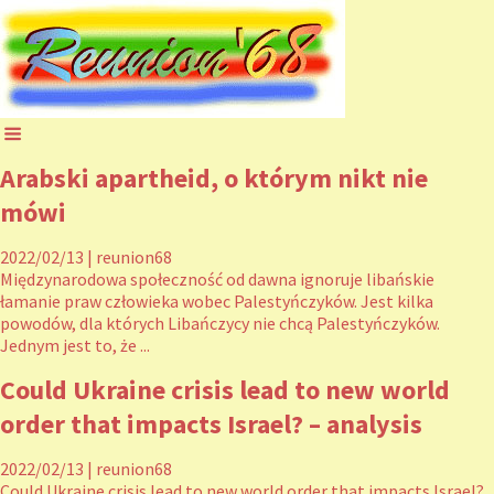
Arabski apartheid, o którym nikt nie
mówi
2022/02/13
|
reunion68
Międzynarodowa społeczność od dawna ignoruje libańskie
łamanie praw człowieka wobec Palestyńczyków. Jest kilka
powodów, dla których Libańczycy nie chcą Palestyńczyków.
Jednym jest to, że ...
Could Ukraine crisis lead to new world
order that impacts Israel? – analysis
2022/02/13
|
reunion68
Could Ukraine crisis lead to new world order that impacts Israel?