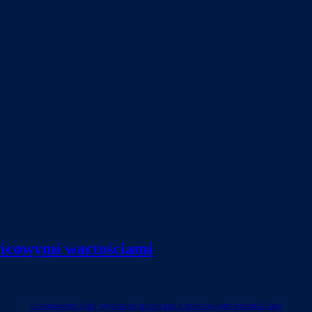
wicowymi wartościami
Lewicowość jako wyznanie sprzeczne z lewicowymi wartościami