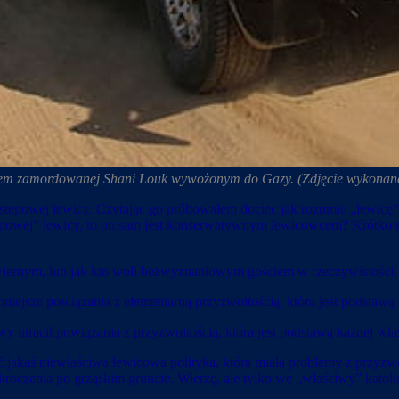
em zamordowanej Shani Louk wywożonym do Gazy. (Zdjęcie wykonane p
ępowej lewicy. Czytając go próbowałem dociec jak rozumie „lewicę”, 
ępowej” lewicy, to on sam jest konserwatywnym lewicowcem? Krótko mó
ewiernym, lub jak kto woli bezwyznaniowym gościem w rzeczywistości,
iejsze powiązania z elementarną przyzwoitością, która jest podstawą
wy utracił powiązania z przyzwoitością, która jest podstawą każdej w
eć jakaś niewłaściwa lewicowa polityka, która miała problemy z przyzw
roczenia po grząskim gruncie. Wierzę, ale tylko we „właściwy” kato