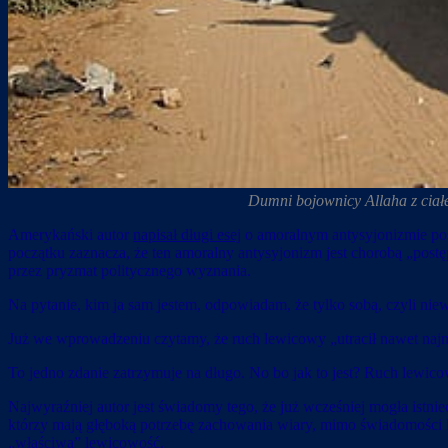
Dumni bojownicy Allaha z ciał
Amerykański autor
napisał długi esej
o amoralnym antysyjonizmie post
początku zaznacza, że ten amoralny antysyjonizm jest chorobą „post
przez pryzmat politycznego wyznania.
Na pytanie, kim ja sam jestem, odpowiadam, że tylko sobą, czyli ni
Już we wprowadzeniu czytamy, że ruch lewicowy „utracił nawet najmn
To jedno zdanie zatrzymuje na długo. No bo jak to jest? Ruch lewico
Najwyraźniej autor jest świadomy tego, że już wcześniej mogła istni
którzy mają głęboką potrzebę zachowania wiary, mimo świadomości k
„właściwą” lewicowość.