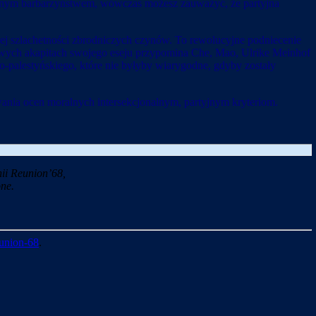
itarnym barbarzyństwem, wówczas możesz zauważyć, że partyjna
j szlachetności zbrodniczych czynów. To rewolucyjne podniecenie
cowych akapitach swojego eseju przypomina Che, Mao, Ulrike Meinhof
o-palestyńskiego, które nie byłyby wiarygodne, gdyby zostały
wania ocen moralnych intersekcjonalnym, partyjnym kryteriom.
ii Reunion’68,
ne.
union-68
.