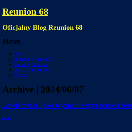
Reunion 68
Oficjalny Blog Reunion 68
Menu
Skip
Home
to
Biuletyn Reunion68
content
Słowo Żydowskie
Artysci Reunion68
Książki
Archive | 2024/06/07
Lewicowość jako wyznanie sprzeczne z le
Jun
7