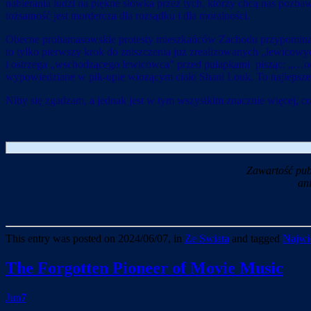
nabierania ludzi na piękne słówka przez tych, którzy chcą nas pozb
tożsamość jest mordercza dla rozsądku i dla moralności.
Obecne prohamasowskie protesty mieszkańców Zachodu przypominają
to tylko pierwszy krok do zniszczenia już zrealizowanych „lewicow
i ostrzega „wschodzącego lewicowca” przed pułapkami pisząc: „…odtą
wypowiedziane w pik-upie wiozącym ciało Shani Louk. To najlepsze –
Niby się zgadzam, a jednak jest w tym wszystkim znacznie więcej,
Zawartość pub
an
This entry was posted on 2024/06/07, in
Ze Swiata
and tagged
Najwie
The Forgotten Pioneer of Movie Music
Jun
7