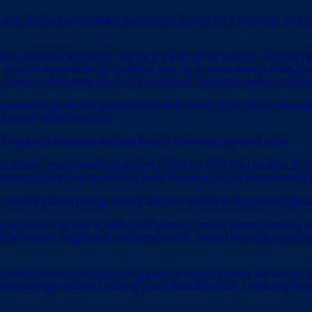
nia obiektu naszej miłości, pozwala na domysł, że wierzę w to, co pr
storii „błędów i wypaczeń” lub jak kto woli zbrodni lewicy. Zaczyna 
moralne wypaczenia linii partyjnej stają się zarówno nieuniknione, ja
ieć „Hamas i Hezbollah, jako ruchy postępowe, lewicowe, będące czę
adzieckiego nie delegitymizowały socjalizmu”, że na zawsze zostani
globalnej sprawiedliwości.
ch zajęciach wracałem myślami do tych kilku przeczytanych zdań.
lizmu? Jeszcze przed wyjazdem z Polski w 1971 roku pisałem, że socjal
rotliwej opieki nad maluczkimi przez światłych, że jest zniewolenie
 gdzie socjaliści zrezygnowali z ambicji budowania socjalizmu i ogran
 ogląd pokazał, że była to tylko część prawdy. Trzecia (skandynawska
i jednostek przez długotrwałą nadopiekuńczość. System szwedzki dosko
aniem produkcji nie tylko przegrywa z wolnym rynkiem, ale skazuje n
nieustannego nadzoru i ochrony przed nieuczciwością. Lewicowy liber