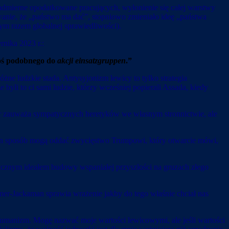
nadmierne opodatkowane pracujących, wyłonienie się całej warstwy
wanie, że „państwo ma dać”, stopniowo zmieniało ideę „państwa
ików utopii (tym razem globalnej sprawiedliwości).
rnika 2023 r.:
 coś podobnego do
akcji einsatzgruppen
.”
żne ludzkie stada. Antysyjonizm lewicy to tylko strategia
byli to ci sami ludzie, którzy wcześniej popierali Assada, kiedy
utor zauważa sympatycznych heretyków we własnym stronnictwie, ale
ten sposób mogą oddać zwycięstwo Trumpowi, który otwarcie mówi,
stycznym ideałem budowy wspaniałej przyszłości na gruzach złego
Omer-Jackaman sprawia wrażenie jakby do tego właśnie chciał nas
 humanizm. Mogę nazwać moje wartości lewicowymi, ale jeśli wartości