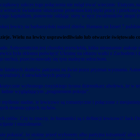
początkowy sukces tego połączenia nie mógł trwać wiecznie. Etatyzm, 
 wreszcie świadome niszczenie protestanckiej etyki pracy i przekony
ilizującego kapitalizm, ponownie oddając stery w ręce zwolenn
skiej lewicy na barbarzyński najazd zbirów Hamasu na Izrael 7 paździe
dzieje. Wielu na lewicy usprawiedliwiało lub otwarcie świętowało
o. Antysemityzm jest chorobą przewlekłą, która nieustannie atakuje ró
lewica była skłonna poświęcić Ukrainę na ołtarzu walki z Zachodem i że 
go ruchu), przeciwstawiały się tym stadnym odruchom.
żenie fatalnych skutków patrzenia na świat przez pryzmat wyznania. A
 wyraźnie), z niewłaściwych pozycji.
okratycznie wybranego rosyjskiego tyrana dziennikarz ubolewa, że w 
za ładnie wyglądającym „pragnieniem pokoju”.
ie myślenie stadne, te lewicowe są romantyczne i połączone z mesjani
nnych destrukcyjnych ruchów.
ch celów. Czy to znaczy, że humaniści są z definicji lewicowi? Jack 
cijanie i muzułmanie.
 może pokazać, że stoimy przed wyborem: albo partyjna tożsamość albo