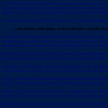
To brzmi jak ideał. W praktyce jednak okazało się, że niesamowity 
społecznej zajmującej się wtórnym dzieleniem dochodu narodowego, a
opiekuńczego” w grabarza socjaldemokracji jako czynnika cyw
Amerykański autor gotuje się z oburzenia pisząc o reakcjach amrykań
„…powiedzmy sobie jasno, co się wydarzyło i co nadal się 
Amerykański autor (moim zdaniem zasadnie) postrzega lewicę jako stad
mobilizująca do walki o różne inne cele. Czytamy w tym eseju, że ta 
przeprowadzał rzeź własnego narodu. Jednostki, (heretycy lewicowe
Deklaracja takiej czy innej politycznej tożsamości utrudnia dostrze
już gubi z pola widzenia tych, którzy mówią to samo (często bardziej
Analizując to zdumiewające poparcie amerykańskiej lewicy dla dem
że go Ukraina nie obchodzi, ale oni ukrywają swoją zdradę Bidena 
Utopijne cele połączone z głęboką ignorancją charakteryzują wszelk
świata. Efekt łatwy do przewidzenia – skłonność do akceptowania i
Innymi słowy lewica jest humanistyczna – morduje w imię szlachetny
przekonać. Aspiracje do monopolu na humanizm mają również chrześ
Próba spisania naszych wartości i przypisania im pewnej hierarchii