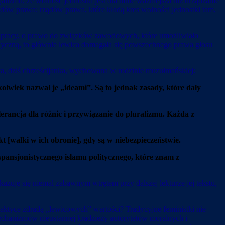
alizmu, że wolność jednostki jest dla mnie ważniejsza niż urządzanie
ów prawa; rządów prawa, które kładą kres wolności jednostki tam,
ia pracy, o prawo do związków zawodowych, które umożliwiało
dyczną, to głównie lewica domagała się powszechnego prawa głosu
bytu.
ka, dziś chrześcijanka, wychowana w rodzinie muzułmańskiej:
lwiek nazwał je „ideami”. Są to jednak zasady, które dały
lerancja dla różnic i przywiązanie do pluralizmu. Każda z
nkt [walki w ich obronie], gdy są w niebezpieczeństwie.
spansjonistycznego islamu politycznego, które znam z
azuje się niemal zabawnym wtrętem przy dalszej lekturze jej tekstu,
aktyce zdradą „lewicowych” wartości? Tradycyjne feministki nie
 mechanizmów nieustannej kradzieży autorytetów moralnych i