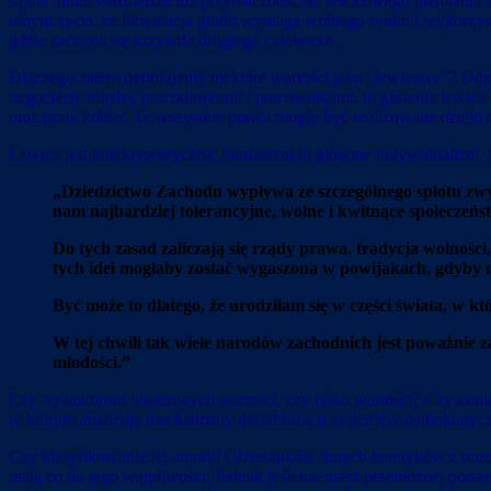
są dla mnie ważniejsze niż przynależność do lewicowego plemienia to
innym życia, że likwidacja głodu wymaga wolnego rynku i wykorzyst
gdzie zaczyna się krzywda drugiego człowieka.
Dlaczego zatem definiujemy niektóre wartości jako „lewicowe”? Odp
negocjacje między pracodawcami i pracownikami, to głównie lewica
oraz praw kobiet. Te wszystkie prawa mogły być realizowane dzię
Lewica jest kolektywistyczna, humanizm to głównie indywidualizm.
„Dziedzictwo Zachodu wypływa ze szczególnego splotu zwyc
nam najbardziej tolerancyjne, wolne i kwitnące społeczeńst
Do tych zasad zaliczają się rządy prawa, tradycja wolności
tych idei mogłaby zostać wygaszona w powijakach, gdyby ni
Być może to dlatego, że urodziłam się w części świata, w któ
W tej chwili tak wiele narodów zachodnich jest poważnie z
młodości.”
Czy Ayaan broni lewicowych wartości, czy tylko wartości? Czy koniec
w którym analizuje mechanizmy destabilizacji systemów demokratycz
Czy klasyfikowanie tej autorki i dziesiątków innych heretyków z mu
mają co do tego wątpliwości. Jednak jeśli nie masz przemożnej potrz