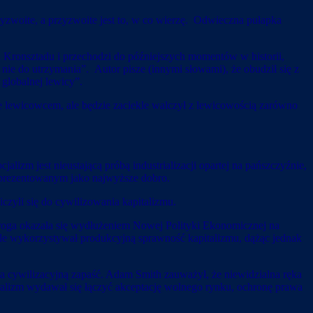
zyzwoite, a przyzwoite jest to, w co wierzę. Odwieczna pułapka
od Kronsztadu i przechodzi do późniejszych momentów w historii,
k nie do utrzymania”.
Autor pisze (innymi słowami), że obudził się z
ścią globalnej lewicy”.
e lewicowcem, ale będzie zaciekle walczył z lewicowością zarówno
izm jest nieustającą próbą industrializacji opartej na pańszczyźnie,
m prezentowanym jako najwyższe dobro.
iczyli się do cywilizowania kapitalizmu.
) droga okazała się wydłużeniem Nowej Polityki Ekonomicznej na
nale wykorzystywał produkcyjną sprawność kapitalizmu, dążąc jednak
a cywilizacyjną zapaść. Adam Smith zauważył, że niewidzialna ręka
alizm wydawał się łączyć akceptację wolnego rynku, ochronę prawa