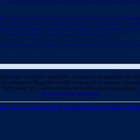
awić zdobytych już wolności, podstępnie promując swój sojusz z total
 nam o nikczemności tłumu, który tak łatwo przekonać o domniemane
ych” wartości. Jack Omer-Jackaman wydaje się to dostrzegać i w koń
d nie toleruj żadnych wypowiedzi lewicy na temat konfliktu izraelsk
 a może to wszystko – co możesz dla niej teraz zrobić”.
 co powoduje zakwestionowanie lewicowości jako wyznania i porządko
likowanych artykułów i materiałów nie reprezentuje poglądów ani opin
i też webmastera Blogu Reunion’68, chyba ze jest to wyraźnie zaznaczo
Twoje uwagi, linki, własne artykuły lub wiadomości prześlij na adres:
webmaster@reunion68.com
kszy blog emigracji marca'68
,
Reunion68 Reunion 68 Reunion’68 Re