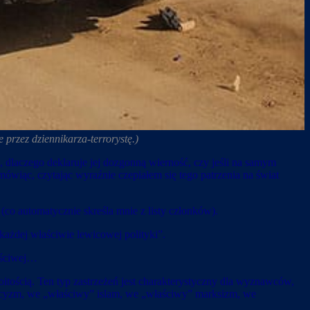
rzez dziennikarza-terrorystę.)
dlaczego deklaruje jej dozgonną wierność, czy jeśli na samym
wiąc, czytając wyraźnie czepiałem się tego patrzenia na świat
 (co automatycznie skreśla mnie z listy członków).
 każdej właściwie lewicowej polityki”.
łaściwej…
oitością. Ten typ zastrzeżeń jest charakterystyczny dla wyznawców,
licyzm, we „właściwy” islam, we „właściwy” marksizm, we