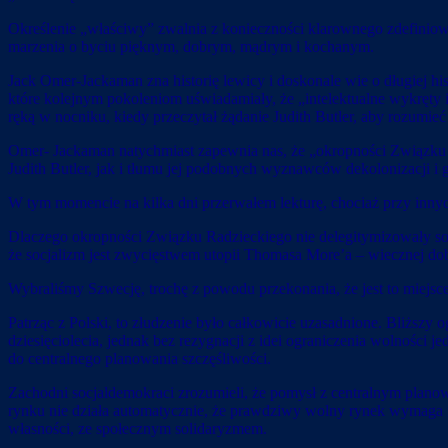
Określenie „właściwy” zwalnia z konieczności klarownego zdefiniowa
marzenia o byciu pięknym, dobrym, mądrym i kochanym.
Jack Omer-Jackaman zna historię lewicy i doskonale wie o długiej hi
które kolejnym pokoleniom uświadamiały, że „intelektualne wykręty i 
ręką w nocniku, kiedy przeczytał żądanie Judith Butler, aby rozum
Omer- Jackaman natychmiast zapewnia nas, że „okropności Związku R
Judith Butler, jak i tłumu jej podobnych wyznawców dekolonizacji i 
W tym momencie na kilka dni przerwałem lekturę, chociaż przy inny
Dlaczego okropności Związku Radzieckiego nie delegitymizowały socja
że socjalizm jest zwycięstwem utopii Thomasa More’a – wiecznej dob
Wybraliśmy Szwecję, trochę z powodu przekonania, że jest to miejsce,
Patrząc z Polski, to złudzenie było całkowicie uzasadnione. Bliższy
dziesięciolecia, jednak bez rezygnacji z idei ograniczenia wolnośc
do centralnego planowania szczęśliwości.
Zachodni socjaldemokraci zrozumieli, że pomysł z centralnym planow
rynku nie działa automatycznie, że prawdziwy wolny rynek wymaga 
własności, ze społecznym solidaryzmem.