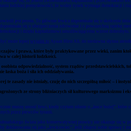
 okazuje się, że jestem zwolennikiem kapitalizmu i przeciwnikiem socj
ania ludzkiej pomysłowości, że wolny rynek wymaga demokracji i rząd
owiedź jest prosta. To głównie lewica dopominała się o skrócenie dn
 dopominała się o ubezpieczenia zdrowotne i o powszechną opiekę me
ki demokracji i dzięki kapitalizmowi umożliwiającemu wzrost dobro
 Być może lepiej
wyjaśni to
Ayaan Hirsi Ali, do niedawna słynna ateist
zajów i prawa, które były praktykowane przez wieki, zanim ktoko
wa w całej historii ludzkości.
, osobista odpowiedzialność, system rządów przedstawicielskich, to
e łaska boża i siła ich oddziaływania.
rej te zasady nie istniały, czuję do nich szczególną miłość – i insty
agrożonych ze strony bliźniaczych sił kulturowego marksizmu i ek
znie muszę unosić brwi, kiedy czytam zdanie o „łasce bożej”, które ok
nych przez piewców tyranii.
zułmańskiego świata jako konserwatywnej prawicy nie okazuje się w pr
eby deklarowania się jako „lewicowiec”, jeśli zdajesz sobie sprawę z