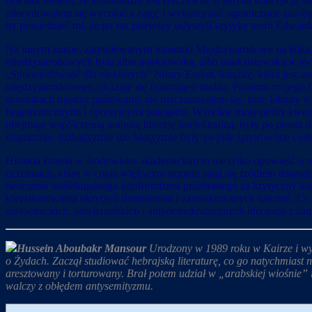
oświadczeniem, że kolonializm jest rzeczywiście jedyną koncepcją a
zdecydowałem się wycofać z zajęć i wykorzystać ograniczone zasoby 
by powiedzieć mi, że po raz pierwszy usłyszeli krytykę teorii Edwarda
Na innym kursie, zatytułowanym Stosunki Międzynarodowe na Bliskim 
międzynarodowych była albo marksowska, albo marksistowska w s
„Sprawiedliwość dla niektórych” Noury Erekat, książkę, która jest a
międzynarodowego, okazuje się frustrująco trudna. Pomimo mojego
stosunkach między państwami, ale rozczarowałem się. Inne lektury wa
hegemonicznymi i opresyjnymi potęgami. Wszelkie moje próby kwesti
obejmuje współczesną arabską historię intelektualną, były po prostu 
islamizmie, dżihadyzmie lub baatyzmie były zwykle ignorowane i odsu
Historia Izraela w środowisku akademickim to nie tylko opowieść o
uczelniach, które w coraz większym stopniu stają się źródłem dogmat
tworzenie intelektualnego konformizmu przebranego za krytyczny ko
kwestionowania ukrytych domniemań i zamaskowanych założeń. Co więc
antysemickich, antyizraelskich i antydemokratycznych ideologii z zag
Hussein Aboubakr Mansour
Urodzony w 1989 roku w Kairze i wyc
o Żydach. Zaczął studiować hebrajską literaturę, co go natychmiast n
aresztowany i torturowany. Brał potem udział w „arabskiej wiośnie” 
walczy z obłędem antysemityzmu.