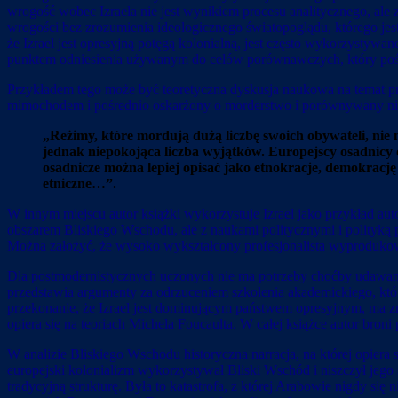
wrogość wobec Izraela nie jest wynikiem procesu analitycznego, ale 
wrogości bez zrozumienia ideologicznego światopoglądu, którego jes
że Izrael jest opresyjną potęgą kolonialną, jest często wykorzystywa
punktem odniesienia używanym do celów porównawczych, który pośre
Przykładem tego może być teoretyczna dyskusja naukowa na temat p
mimochodem i pośrednio oskarżony o morderstwo i porównywany niek
„Reżimy, które mordują dużą liczbę swoich obywateli, nie
jednak niepokojąca liczba wyjątków. Europejscy osadnicy 
osadnicze można lepiej opisać jako etnokracje, demokrację
etniczne…”.
W innym miejscu autor książki wykorzystuje Izrael jako przykład au
obszarem Bliskiego Wschodu, ale z naukami politycznymi i polityką 
Można założyć, że wysoko wykształcony profesjonalista wyprodukowa
Dla postmodernistycznych uczonych nie ma potrzeby choćby udawan
przedstawia argumenty za odrzuceniem szkolenia akademickiego, które 
przekonanie, że Izrael jest dominującym państwem opresyjnym, ma z
opiera się na teoriach Michela Foucaulta. W całej książce autor bron
W analizie Bliskiego Wschodu historyczna narracja, na której opiera s
europejski kolonializm wykorzystywał Bliski Wschód i niszczył jego 
tradycyjną strukturę. Była to katastrofa, z której Arabowie nigdy się