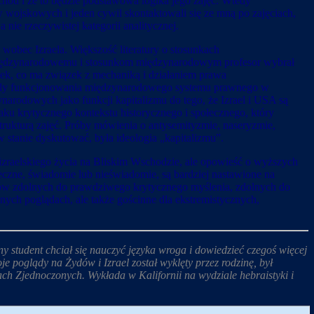
chód i że to będzie podstawowa logika jego zajęć. Wtedy
 wojskowych i jeden cywil skontaktowali się ze mną po zajęciach,
 nie rzeczywistej kategorii analitycznej.
wobec Izraela. Większość literatury o stosunkach
iędzynarodowemu i stosunkom międzynarodowym profesor wybrał
wiek, co ma związek z mechaniką i działaniem prawa
asady funkcjonowania międzynarodowego systemu prawnego w
narodowych jako funkcji kapitalizmu do tego, że Izrael i USA są
ku krytycznego kontekstu historycznego i społecznego, który
strukturą zajęć. Próby mówienia o antysemityzmie, naseryzmie,
 stanie dyskutować, była ideologia „kapitalizmu”.
izraelskiego życia na Bliskim Wschodzie, ale opowieść o wyższych
łeczne, świadomie lub nieświadomie, są bardziej nastawione na
ntów zdolnych do prawdziwego krytycznego myślenia, zdolnych do
ych poglądach, ale także gościnne dla ekstremistycznych,
student chciał się nauczyć języka wroga i dowiedzieć czegoś więcej
e poglądy na Żydów i Izrael został wyklęty przez rodzinę, był
ach Zjednoczonych. Wykłada w Kalifornii na wydziale hebraistyki i