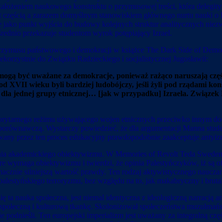
założeniem naukowego konstruktu o przymusowej treści, która delegitym
t częścią a zarazem domyślnym stanowiskiem głównego nurtu nauki o B
ne jako punkt wyjścia do budowy kolejnych struktur analitycznych niez
dnio przekazuje studentom wyrok potępiający Izrael.
rzymusu państwowego i demokracji w książce The Dark Side of Democ
orzystnie do Związku Radzieckiego i socjalistycznej Jugosławii:
 mogą być uważane za demokracje, ponieważ rażąco naruszają częś
od XVII wieku byli bardziej ludobójczy, jeśli żyli pod rządami k
 dla jednej grupy etnicznej… [jak w przypadku] Izraela. Związek R
torytarnego reżimu używającego wojen etnicznych przeciwko innym do 
porównawczą. Wystarczy powiedzieć, że dla argumentacji Manna studen
ny przez ten proces edukacyjny prawdopodobnie zaakceptuje antyizrae
ia akademickiego obiektywizmu. W Memories of Revolt Teda Swedenbu
wymaga obiektywizmu i twierdzi, że opinia Palestyńczyków, iż są ofiar
nacznie silniejszą wartość prawdy. Ten rodzaj aktywistycznego naucz
i palestyńskiego terroryzmu, bez względu na to, jak makabryczny i bru
ię ta nauka społeczna, jest niemal identyczna z ideologiczną narracją a
społeczną i kulturową tkankę. Skolonizował społeczeństwa muzułmańskie
 nie podnieśli. Ten europejski imperializm jest uważany za integralną 