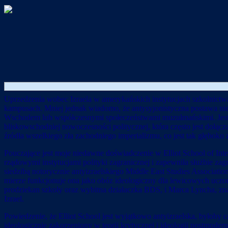
Uprzedzenia wobec Izraela w amerykańskich instytucjach szkolnictwa
kampusach. Mniej jednak wiadomo, że antysyjonistyczna postawa nie
Wschodem lub współczesnymi społeczeństwami muzułmańskimi. Jest to w
bliskowschodniej nowoczesności politycznej, która często jest dołącz
źródła wszelkiego zła zachodniego imperializmu, co jest tak głęboko
Pouczające jest moje niedawne doświadczenie w Elliot School of Inte
rządowymi instytucjami polityki zagranicznej i zapewniła służbie z
siedzibą notorycznie antyizraelskiego Middle East Studies Associati
mierze funkcjonuje ona jako obóz ideologiczny dla lewicowych uczony
prodziekan szkoły oraz wybitna działaczka BDS, i Marca Lyncha, zn
Izrael.
Powiedzenie, że Elliot School jest wyjątkowo antyizraelska, byłoby 
ideologicznie zakorzeniony w teorii krytycznej i ideologii postmoder