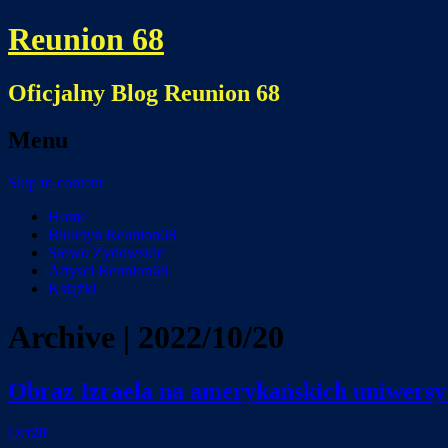
Reunion 68
Oficjalny Blog Reunion 68
Menu
Skip to content
Home
Biuletyn Reunion68
Słowo Żydowskie
Artysci Reunion68
Książki
Archive | 2022/10/20
Obraz Izraela na amerykańskich uniwersy
Oct
20