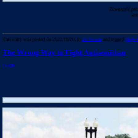
Zawartość pub
an
This entry was posted on 2022/10/20, in
Ze Swiata
and tagged
Najwie
The Wrong Way to Fight Antisemitism
Oct
20