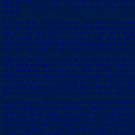
o tym, jak Brytyjczycy i Francuzi spiskowali w celu terytorialnego p
obwiniana za wszystkie późniejsze zawirowania polityczne w regioni
regionie.
Jest to metanarracja, z której wywodzi się cała nauka o społeczeństw
biorą ją za punkt wyjścia. Nauczanie przechodzi następnie do polityc
instytucje międzynarodowe są wyraźnie konstruowane, aby zdominowa
Nieproporcjonalnie potężniejszy Izrael ustanawia się jako regionalny
społecznych, ekonomicznych i politycznych jest postrzegany jako wyn
skonstruowanego w celu utrwalenia struktury władzy, która jest opresy
Całkowicie nieobecna w tym nauczaniu jest jakakolwiek perspektywa p
Studentom studiów magisterskich i licencjackich brakuje narzędzi do 
regionu od kolonializmu i Sykes-Picot, całkowicie wykluczając waż
bliskowschodnich na tak prestiżowym uniwersytecie, nigdy nie napot
kontekstów politycznych i społecznych, bez których izraelskie dzia
magisterskim poświęconym polityce libańskiej, omówienie izraelskie
grupy zbrojne przeciwko izraelskim cywilom dawało studentom przek
Na podyplomowych zajęciach na temat Porównawczej Polityki Bliskie
Rozwoju Międzynarodowego (USAID), pan Kiamie w wykładzie wprowadz
demonizacji syjonistycznego „kolonializmu osadniczego”, do głoszeni
z tym profesorem na temat rzetelności Saida. Mój polemista, wprowadz
również w swoich książkach, wyjaśnić wszystko, od upadłych państ
syjonistycznego przedsięwzięcia za kolonializm osadniczy oraz pogląd