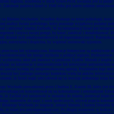
odziału regionu, uosobiona w micie Sykes-Picot, uważana jest za punkt
e. Założenie państwa Izrael w 1948 roku jest zatem solidnie umocowan
ie na Bliskim Wschodzie. Wszelkie dyskusje na temat politologii, teor
znej analizy świata arabskiego, który pozostaje wyjątkowo podatny pol
ć i utrzymać władzę Zachodu. W tej metanarracji Izrael jest bezspr
 hegemon i używa swojej potęgi, by karać, zakłócać i destabilizować. 
ik działań tych międzynarodowych sił imperialistycznych. Palestyńczy
jna, autorytarna i drapieżna, by wspierać rasistowski syjonizm.
rzeciwna lub syjonistyczna. Informacje historyczne są selektywnie zb
kwestionowania lub innego myślenia o polityce regionu. Profesorowie n
ne wydarzenia, takie jak masowe wypędzenie Żydów Mizrahi z krajów a
ykając na informacje o antysemityzmie lub terroryzmie antysemickim 
łania zawsze wydają się niesprowokowaną agresją. Przykładem tego moż
j inwazji bez żadnego szerszego kontekstu wielu lat ataków terrorys
onanie, że Izrael nagle zdecydował się na inwazję arabskiego kraju b
go Wschodu prowadzonej przez Charlesa E. Kiamie III, który jest ró
ającym koncentrował się na kolonializmie i orientalizmie Edwarda Sa
a, że Zachód jest rasistowski w stosunku do islamu, ponieważ islam jes
ając studentów do zajęć z nauk społecznych, używał pojęcia kolonializm
w Bliskiego Wschodu po migracje, zmiany klimatu, i karierę Donalda
u, że islam jest antyimperialistyczny. Po długiej rozmowie, w końcu i 