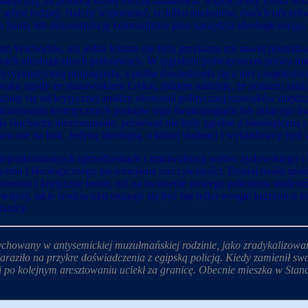
nalityczną, za pomocą której można analizować współczesny Bliski Ws
gdzie indziej. Należy wspomnieć, że kilku studentów, dwóch oficerów
 Saida lub dekonstrukcję kolonializmu jako narzędzia ideologicznego, a
Wschodzie, ani jedna lektura nie była przyjazna ani nawet neutralna 
woich ideologicznych podstawach. W tygodniu poświęconym prawu m
ntysyjonistyczną propagandą, a próba dowiedzenia się z niej czegokol
 braku zgody ze stanowiskiem Erekat, miałem nadzieję, że poznam z
hały się od krytycznej analizy ekonomii politycznej stosunków między
onowania teoretycznych podstaw tego światopoglądu lub rażącego bra
dla słuchaczy niezrozumiałe, ponieważ nie były zgodne z ideologiczną 
wane na bok. Jedyną ideologią, o której studenci i wykładowcy byli w
 nieposkromionych uprzedzeniach i ambiwalencji wobec żydowskiego i 
yzmu i ideologicznego zaciemniania rzeczywistości. Dzisiaj nauki spo
nsensus i krytyczne teorie, niż na tworzenie nowego pokolenia stude
ej, takie środowisko okazuje się być nie tylko wrogie ludziom o inn
ranicy.
howany w antysemickiej muzułmańskiej rodzinie, jako zradykalizowany 
araziło na przykre doświadczenia z egipską policją. Kiedy zamienił swoj
i po kolejnym aresztowaniu uciekł za granicę. Obecnie mieszka w Stan