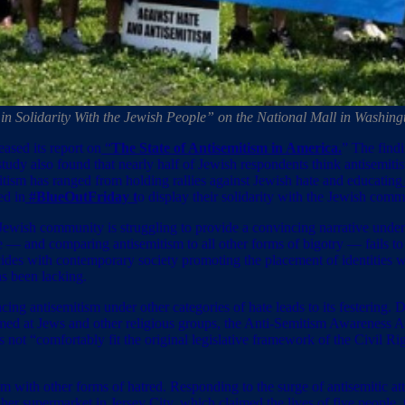
in Solidarity With the Jewish People” on the National Mall in Washingt
eased its report on
“
The State of Antisemitism in America
.
” The find
study also found that nearly half of Jewish respondents think antisemitism
itism has ranged from holding rallies against Jewish hate and educating
ed in
#BlueOutFriday
t
o display their solidarity with the Jewish comm
ewish community is struggling to provide a convincing narrative unders
 — and comparing antisemitism to all other forms of bigotry — fails to 
cides with contemporary society promoting the placement of identities w
as been lacking.
ing antisemitism under other categories of hate leads to its festering. 
 aimed at Jews and other religious groups, the Anti-Semitism Awarenes
es not “comfortably fit the original legislative framework of the Civil 
m with other forms of hatred. Responding to the surge of antisemitic att
her supermarket in Jersey City, which claimed the lives of five people,