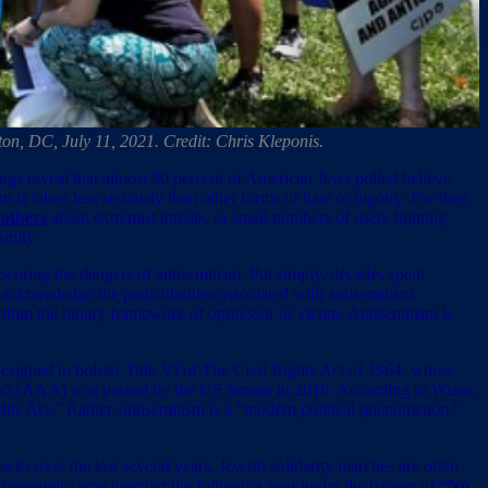
on, DC, July 11, 2021. Credit: Chris Kleponis.
ings reveal that almost 80 percent of American Jews polled believe
 is taken less seriously than other forms of hate or bigotry. For their
others
about extremist threats, or small numbers of users fighting
unity.
coring the dangers of antisemitism. Put simply, decades spent
acknowledge the particularities associated with antisemitism.
ithin the binary framework of oppressor or victim. Antisemitism is
Designed to bolster Title VI of The Civil Rights Act of 1964, whose
s Act (AAA) was passed by the US Senate in 2016. According to Wisse,
Rights Act.” Rather, antisemitism is a “modern political phenomenon,”
acks over the last several years, Jewish solidarity marches are often
 thousands came together the following year under the banner of
“No