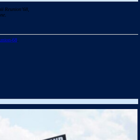
ii Reunion’68,
ne.
union-68
.