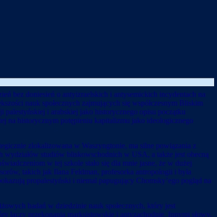
eń bez doniesień o antyizraelskich i antysemickich incydentach na
iększości nauk społecznych zajmujących się współczesnym Bliskim
palestyńskiej i arabskiej jako historycznego opisu początku
tej na historycznym potępieniu kapitalizmu jako ideologicznego
ategicznie zlokalizowana w Waszyngtonie, ma silne powiązania z
ych wydziałów studiów bliskowschodnich w USA, a także jest obecną
wiadczeniom w tej szkole stało się dla mnie jasne, że w dużej
rów, takich jak Ilana Feldman, profesorka antropologii i była
pokazują propalestyński i niemal papugujący Chomsky’ego pogląd na
tiżowych badań w dziedzinie nauk społecznych, który jest
tóry łączy przekonania marksistowskie i antyzachodnie. Innymi słowy,