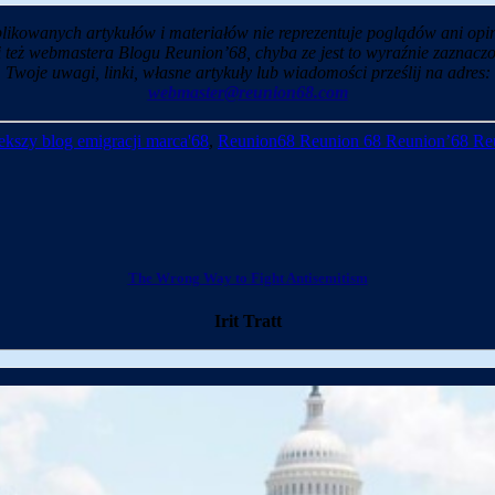
likowanych artykułów i materiałów nie reprezentuje poglądów ani opin
i też webmastera Blogu Reunion’68, chyba ze jest to wyraźnie zaznaczo
Twoje uwagi, linki, własne artykuły lub wiadomości prześlij na adres:
webmaster@reunion68.com
kszy blog emigracji marca'68
,
Reunion68 Reunion 68 Reunion’68 Re
The Wrong Way to Fight Antisemitism
Irit Tratt