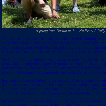
A group from Boston at the “No Fear: A Rally 
Almost a year has passed since
the American Jewish Committe
e
rel
antisemitism in the United States increased in 2021. Interestingly, the 
part, the mainstream Jewish establishment’s response to rising antisem
back on social media, such as when 12,000 Instagram users participat
Yet the AJC’s survey mirrors a deeper issue surrounding why the US J
propagating the misguided approach of universalizing anti-Jewish hate
Moreover, the linking of antisemitism with other forms of hatred coin
growing, but because of this misguided approach, the response to it h
In a
piece
for
National Affairs
, professor Ruth Wisse explains how plac
definition was reinterpreted to include anti-discrimination language
the AAA’s passage was a direct result of the fact that antisemitism do
and its distinction lies in that it
“misdirects attention to the Jews.”
Yet some American Jews are still primarily trying to equate antisemitis
punctuated with universal tones. Following the 2019 shooting at a kos