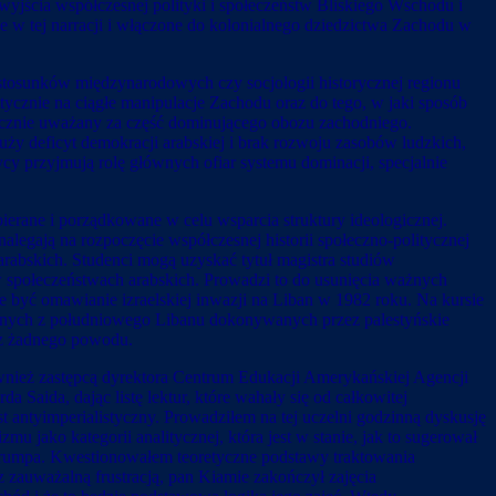
 wyjścia współczesnej polityki i społeczeństw Bliskiego Wschodu i
e w tej narracji i włączone do kolonialnego dziedzictwa Zachodu w
ii stosunków międzynarodowych czy socjologii historycznej regionu
itycznie na ciągłe manipulacje Zachodu oraz do tego, w jaki sposób
zecznie uważany za część dominującego obozu zachodniego.
Duży deficyt demokracji arabskiej i brak rozwoju zasobów ludzkich,
cy przyjmują rolę głównych ofiar systemu dominacji, specjalnie
ierane i porządkowane w celu wsparcia struktury ideologicznej.
alegają na rozpoczęcie współczesnej historii społeczno-politycznej
rabskich. Studenci mogą uzyskać tytuł magistra studiów
w społeczeństwach arabskich. Prowadzi to do usunięcia ważnych
e być omawianie izraelskiej inwazji na Liban w 1982 roku. Na kursie
tycznych z południowego Libanu dokonywanych przez palestyńskie
ez żadnego powodu.
wnież zastępcą dyrektora Centrum Edukacji Amerykańskiej Agencji
ida, dając listę lektur, które wahały się od całkowitej
t antyimperialistyczny. Prowadziłem na tej uczelni godzinną dyskusję
u jako kategorii analitycznej, która jest w stanie, jak to sugerował
 Trumpa. Kwestionowałem teoretyczne podstawy traktowania
z zauważalną frustracją, pan Kiamie zakończył zajęcia