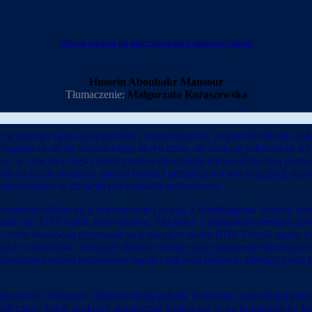
Obraz Izraela na amerykańskich uniwersytetach
Hussein Aboubakr Mansour
Tłumaczenie:
Małgorzata Koraszewska
 wyższego są tak powszechne i wszechobecne, że prawie nie mija tydzi
 ogranicza się do studenckiego aktywizmu, ale stała się założeniem w
 znacznej części bezkrytyczna akceptacja nacjonalistycznej narracji 
ana do postkolonialnej antyzachodniej perspektywy ideologicznej, opar
 zakorzenione w dzisiejszych naukach społecznych.
rnational Affairs na Uniwersytecie George’a Washingtona. Szkoła, str
agranicznej USA wielu absolwentów. Ma jeden z najbardziej prestiżow
on, które niedawno głosowało za poparciem ruchu BDS. Dzięki moim doś
ch i studentów. Jest także domem notorycznie propalestyńskich profeso
akomitości wśród profesorów badań bliskowschodnich, którego prace 
całkowicie chybione. Odzwierciedla jedynie konsensus najbardziej pres
nistycznej. Takie struktury analityczne budowane są na fundamencie, k