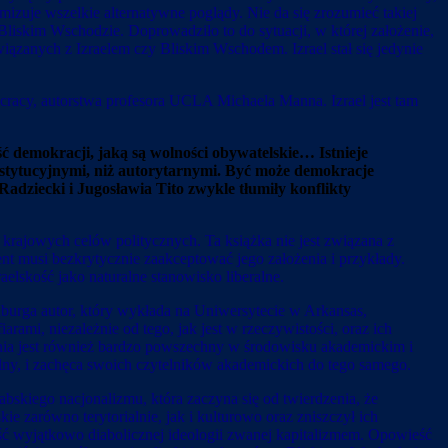
izuje wszelkie alternatywne poglądy. Nie da się zrozumieć takiej
liskim Wschodzie. Doprowadziło to do sytuacji, w której założenie,
wiązanych z Izraelem czy Bliskim Wschodem. Izrael stał się jedynie
racy, autorstwa profesora UCLA Michaela Manna. Izrael jest tam
ć demokracji, jaką są wolności obywatelskie… Istnieje
onstytucyjnymi, niż autorytarnymi. Być może demokracje
adziecki i Jugosławia Tito zwykle tłumiły konflikty
krajowych celów politycznych. Ta książka nie jest związana z
t musi bezkrytycznie zaakceptować jego założenia i przykłady.
lskość jako naturalne stanowisko liberalne.
rga autor, który wykłada na Uniwersytecie w Arkansas,
ami, niezależnie od tego, jak jest w rzeczywistości, oraz ich
ania jest również bardzo powszechny w środowisku akademickim i
talny, i zachęca swoich czytelników akademickich do tego samego.
rabskiego nacjonalizmu, która zaczyna się od twierdzenia, że
 zarówno terytorialnie, jak i kulturowo oraz zniszczył ich
część wyjątkowo diabolicznej ideologii zwanej kapitalizmem. Opowieść