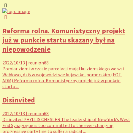
Reforma rolna. Komunistyczny projekt
już w punkcie startu skazany był na
niepowodzenie
2022/10/13
|
reunion68
Pomiar ziemi w czasie parcelacji majątku ziemskiego we wsi
Wałdowo, dziś w województwie kujawsko-pomorskim (FOT.
ADM) Reforma rolna. Komunistyczny projekt już w punkcie
startu ...
Disinvited
2022/10/13
|
reunion68
Disinvited PHYLLIS CHESLER The leadership of New York’s West
End Synagogue is too committed to the ever-changing
progressive party line to suffer a radical ...