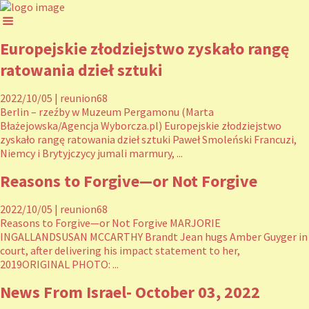
Europejskie złodziejstwo zyskało rangę
ratowania dzieł sztuki
2022/10/05
|
reunion68
Berlin – rzeźby w Muzeum Pergamonu (Marta
Błażejowska/Agencja Wyborcza.pl) Europejskie złodziejstwo
zyskało rangę ratowania dzieł sztuki Paweł Smoleński Francuzi,
Niemcy i Brytyjczycy jumali marmury, ...
Reasons to Forgive—or Not Forgive
2022/10/05
|
reunion68
Reasons to Forgive—or Not Forgive MARJORIE
INGALLANDSUSAN MCCARTHY Brandt Jean hugs Amber Guyger in
court, after delivering his impact statement to her,
2019ORIGINAL PHOTO: ...
News From Israel- October 03, 2022