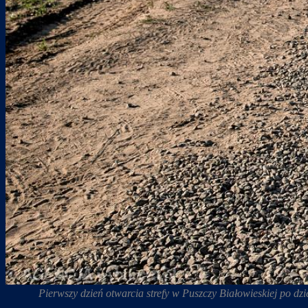
Pierwszy dzień otwarcia strefy w Puszczy Białowieskiej po d