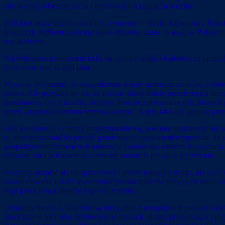
zdrowotnej, ubezpieczenia i możliwości ściągnięcia rodziny.
Jeśli ktoś jest z kraju innego niż „wojenne” – Syria, Afganistan, Pale
Irakijczyk w Niemczech ma jakieś 40 proc. szans na azyl, w Polsce – 
test azylowy.
Największym problemem ludzi na granicy polsko-białoruskiej i innyc
im dotrzeć tam, dokąd jadą.
Możemy powtarzać, że wszystkiemu winny rasizm strażników, i dlateg
prawo. Ale przyznajmy też, że równie skrupulatnie przestrzegają in
pracodawcy czy z uczelni, do typu firm ubezpieczeniowych, których
przed „rozporządzeniem wywózkowym”. A gdy ktoś już granicę przekr
Gdy ktoś prosi o ochronę międzynarodową, powinna uruchomić się wob
są niedopuszczani do przejść granicznych, wywożeni/wypychani do sąs
geopolityczne: czasem to Konwencja Genewska, czasem Konwencja S
miliardy euro państwom trzecim, by łamały te prawa w jej imieniu.
Możemy skupiać się na sprzeczności jednej ustawy z drugą, ale nic 
odszkodowanie). Jeśli sprzeczność polskich aktów prawnych stanie s
rząd przez całą kadencję tego nie zmienił.
Działania Straży Granicznej są niezgodne z europejskim prawem azy
zawieszenie procedur azylowych w sytuacji „nagłej presji migracy