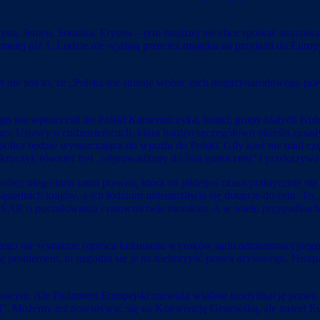
styna, Jemen, Somalia, Erytrea – tym bardziej nie chce spotkać strażnika
mniej niż 1. Ludzie nie wydają przecież majątku na przyjazd do Europy
h nie jest to, że „Polska nie stosuje wobec nich międzynarodowego pr
o nie wpuszczali do Polski Kameruńczyka, Iranki, grupy białych Kuba
nego: Ustawy o cudzoziemcach, która bardzo szczegółowo określa zasad
 polisa będzie wystarczająca do wjazdu do Polski. Gdy ktoś nie miał
oczył, również był „odprowadzany do linii granicznej” i przekazywan
ec niego inna rama prawna, która od jakiegoś czasu praktycznie nie dz
iednich krajów, a ich łodziom uniemożliwia się dotarcie do celu. To,
AR o poszukiwaniu i ratownictwie morskim. A w wielu przypadkach od
z tego nie wyniknie (oprócz kilkunastu wyroków sądu administracyjneg
ię problemem, to uzgodni się je na niekorzyść prawa azylowego. Hiszpa
lowym. Ale Parlament Europejski rozważa właśnie modyfikację prawa t
jnej”. Możemy też powoływać się na Konwencję Genewską, ale nawet Eu