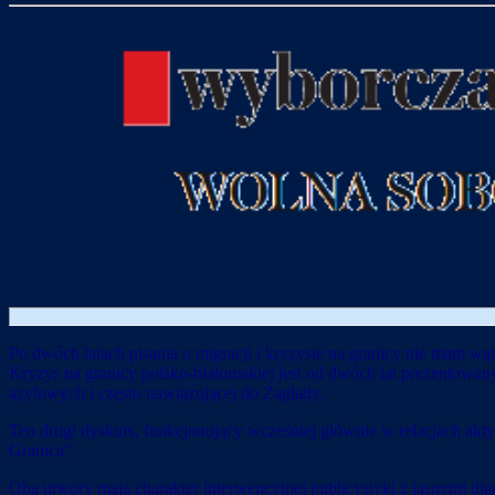
Po dwóch latach pisania o migracji i kryzysie na granicy nie mam w
Kryzys na granicy polsko-białoruskiej jest od dwóch lat prezentowany
azylowych i często nawiązującej do Zagłady.
Ten drugi dyskurs, funkcjonujący wcześniej głównie w relacjach akt
Granica”.
Oba utwory mają charakter interwencyjnej publicystyki z jasnymi dia