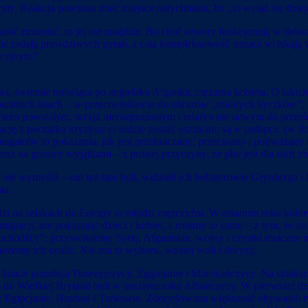
rzyły. Reakcja powinna mieć miejsce natychmiast, bo „to wciąż się dziej
istość zmieniać, to jej nie znajdzie. Bo choć utwory funkcjonują w deba
 Nie zadają prawdziwych pytań, a całą kompleksowość tematu wciskają w
acyjnym?
na, świetnie mówiąca po angielsku Afganka; ciężarna kobieta. O tak
 ostatnich latach – w przeciwieństwie do obrazów „młodych byczków”,
ieżo powstałym, wciąż nierozpoznanym i relatywnie łatwym do przejścia
ę z początku kryzysu: ci ludzie zostali oszukani; są w pułapce, (w dom
agałoby to pokazania, jak jest przekraczany: przecinany i podważany
az na granicy wyjątkami – z prostej przyczyny, że płot jest dla nich z
k nie wymyślił – oni też tam byli, widzieli ich bohaterowie Grynberga 
ia.
i na szlakach do Europy to młodzi mężczyźni. W ostatnim roku kobiety 
cji, nie pokazując dzieci i kobiet, a robimy to samo – z tym, że stat
hodźcy”; przywołujemy Syrię, Afganistan, wojny i czystki etniczne na
ożemy ich ocalić. Nie ma tu wyboru, wolnej woli i decyzji.
ch latach przodują Tunezyjczycy, Egipcjanie i Marokańczycy. Na szlaka
do Wielkiej Brytanii byli w zeszłym roku Albańczycy. W pierwszej dzie
eż Egipcjanie, Hindusi i Turkowie. Zdecydowana większość obywateli t