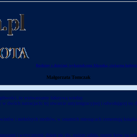
Rodziny z dziećmi, wykształcona Afganka, ciężarna kobieta
Małgorzata Tomczak
ątpliwości, że wytwarzamy fałszywą wiedzę
 w dwóch narracjach: tej otwarcie antyimigracyjnej i odwołującej się 
ywistów i niektórych mediów, w ostatnich miesiącach cementują książk
gnozami i wytycznymi: dzieje się zło, rasizm zabija, mamy krew na rę