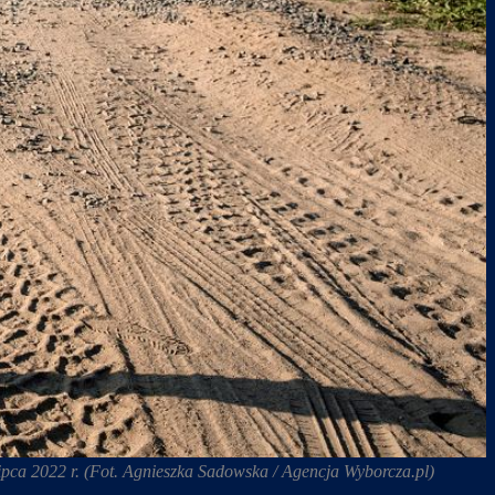
ipca 2022 r. (Fot. Agnieszka Sadowska / Agencja Wyborcza.pl)