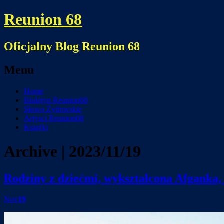
Reunion 68
Oficjalny Blog Reunion 68
Menu
Skip
Home
to
Biuletyn Reunion68
content
Słowo Żydowskie
Artysci Reunion68
Książki
Archive | 2023/11/19
Rodziny z dziećmi, wykształcona Afganka, c
Nov
19