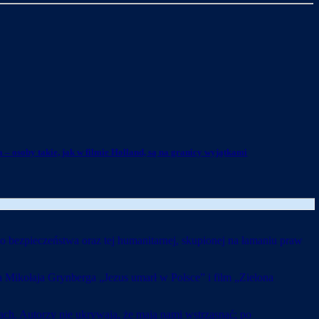
 – osoby takie, jak w filmie Holland, są na granicy wyjątkami
do bezpieczeństwa oraz tej humanitarnej, skupionej na łamaniu praw
a Mikołaja Grynberga „Jezus umarł w Polsce” i film „Zielona
kach. Autorzy nie ukrywają, że mają nami wstrząsnąć; po