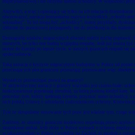
międzynarodowej i nie otrzyma statusu uchodźcy. W większości przy
Aktywiści, a więc i opierający się tylko na ich relacjach dziennikar
równoważyć, narracja humanitarna nazywa wszystkich „uchodźcami” 
seksualnej”. To też mogą być „uchodźcy”, mamy przykłady, dyskusja 
zbliżone do prawicowej propagandy, nie do przełknięcia dla mainstr
Demografię szlaków migracyjnych również należy trochę poprawić, by
starszych, bo tylko one budzą względną empatię. Jeśli już muszą by
morze do Europy po lepsze życie, w naszych granicach empatii się ni
społeczeństwie.
Taką narrację o kryzysie migracyjnym budujemy w Polsce od ponad 
przecinających płot graniczny przerażają; przesuwamy więc obiekty
Wystarczy przestrzegać prawa na granicy?
W aktywistycznej narracji o granicy wszystko jest czarno-białe: ucho
funkcjonariusze popełniają zbrodnię, za którą poniosą kiedyś karę. 
procedur; tym, którzy spełniają kryteria, przyznać status uchodźcy,
nich polską Ustawę o udzielaniu cudzoziemcom ochrony, Konwencję
Tyle że skrupulatne stosowanie tych praw jest właśnie tym, czego wię
Załóżmy, że strażnicy graniczni modelowo respektują prawo azylowe
strażnikiem unikał. Jeśli złoży w Polsce wniosek o ochronę między
w taką procedurę w Polsce i wyjedzie na Zachód, to zgodnie z europe