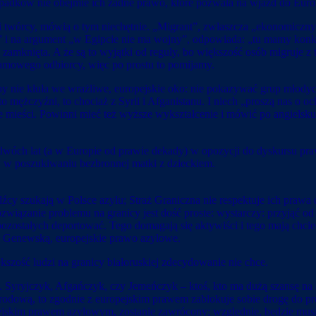
padków nie obejmie ich żadne prawo, które pozwala na wjazd do Europ
ze i twórcy, mówią o tym niechętnie. „Migrant”, zwłaszcza „ekonomiczn
i na argument „w Egipcie nie ma wojny”, odpowiada: „tu mamy konkret
zamknięta. A że są to wyjątki od reguły, bo większość osób migruje 
eamowego odbiorcy, więc po prostu to pomijamy.
 nie kłuła we wrażliwe, europejskie oko: nie pokazywać grup młodych
ć to mężczyźni, to chociaż z Syrii i Afganistanu. I niech „proszą nas
e mieści. Powinni mieć też wyższe wykształcenie i mówić po angielsku;
dwóch lat (a w Europie od prawie dekady) w opozycji do dyskursu pr
w w poszukiwaniu bezbronnej matki z dzieckiem.
dźcy szukają w Polsce azylu; Straż Graniczna nie respektuje ich prawa
Rozwiązanie problemu na granicy jest dość proste: wystarczy: przyjąć 
 a pozostałych deportować. Tego domagają się aktywiści i tego mają ch
 Genewską, europejskie prawo azylowe.
kszość ludzi na granicy białoruskiej zdecydowanie nie chce.
. Syryjczyk, Afgańczyk, czy Jemeńczyk – ktoś, kto ma dużą szansę na
narodową, to zgodnie z europejskim prawem zablokuje sobie drogę do 
jskim prawem azylowym, zostanie zawrócony; względnie, będzie musiał 