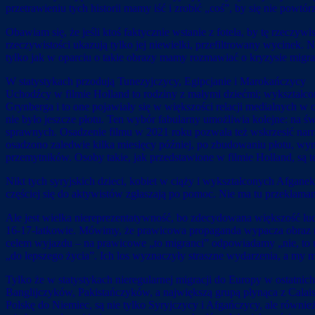
przetrawieniu tych historii mamy iść i zrobić „coś”, by się nie powtó
Obawiam się, że jeśli ktoś faktycznie wstanie z fotela, by tę rzeczyw
rzeczywistości ukazują tylko jej niewielki, przefiltrowany wycinek.
tylko jak w oparciu o takie obrazy mamy rozmawiać o kryzysie migr
W statystykach przodują Tunezyjczycy, Egipcjanie i Marokańczycy
Uchodźcy w filmie Holland to rodziny z małymi dziećmi; wykształco
Grynberga i to one pojawiały się w większości relacji medialnych w
nie było jeszcze płotu. Ten wybór fabularny umożliwia kolejne: na św
sprawnych. Osadzenie filmu w 2021 roku pozwala też wskrzesić narracj
osadzono zaledwie kilka miesięcy później, po zbudowaniu płotu, wym
przemytników. Osoby takie, jak przedstawione w filmie Holland, są ter
Nikt tych syryjskich dzieci, kobiet w ciąży i wykształconych Afgane
częściej się do aktywistów zgłaszają po pomoc. Nie ma tu przekłaman
Ale jest wielka niereprezentatywność, bo zdecydowana większość ludz
16-17-latkowie. Mówimy, że prawicowa propaganda wypacza obraz migra
celem wyjazdu – na prawicowe „to migranci” odpowiadamy „nie, to uc
„do lepszego życia”. Ich los wyznaczyły straszne wydarzenia, a my m
Tylko że w statystykach nieregularnej migracji do Europy w ostatni
Banglijczyków, Pakistańczyków, a największą grupą płynąca z Calais 
Polskę do Niemiec, są nie tylko Syryjczycy i Afgańczycy, ale równi