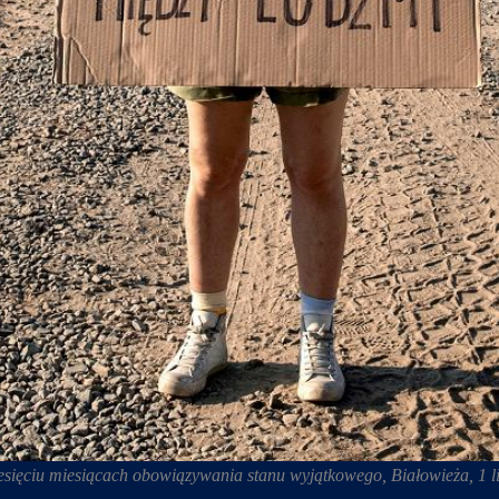
ziesięciu miesiącach obowiązywania stanu wyjątkowego, Białowieża, 1 l