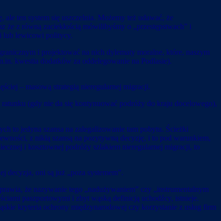
 ale ten system się uszczelnia. Możemy też udawać, że
raz że z równą zaciekłością mówilibyśmy o „przestępstwach” i
 lub lewicowi politycy.
ranicznym i projektować na nich dylematy moralne, które, naszym
m.in. kwestia dodatków za oddelegowanie na Podlasie).
ciej – masową strategią nieregularnej migracji.
 ratunku (gdy nie da się kontynuować podróży do kraju docelowego),
ych to jedyna szansa na zalegalizowanie tam pobytu. Ścieżki
epewności, z nikłą szansą na pozytywną decyzję, i to pod warunkiem,
znej i kosztownej podróży szlakiem nieregularnej migracji, to
ej decyzja, oni są już „poza systemem”.
i sprawia, że nazywanie tego „nadużywaniem” czy „instrumentalnym
ami paszportowymi i zbyt wąską definicją uchodźcy, istnieje.
wąskie kryteria ochrony międzynarodowej czy korzystanie z usług firm