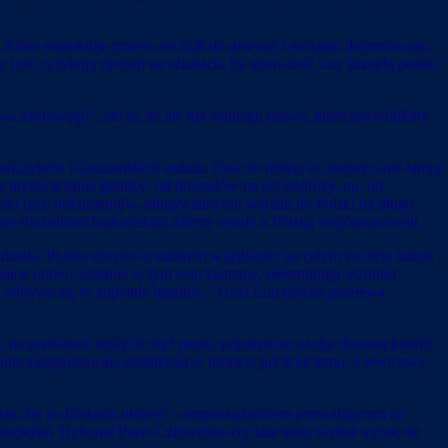
, który respektuje prawo, bo trafi do detencji i zostanie deportowany.
 i nie ryzykują życiem na szlakach, by sprawdzić, czy przejdą polski
awa azylowego”, ale to, że nie ma żadnego prawa, które pozwoliłoby
ńczyków i czeczeńskich rodzin. Oraz że robiąc to, notorycznie łamią
y przekraczania granicy: od dowodów na cel podróży, np. od
 części tych dokumentów, odmawiano mu wjazdu do Polski na długo
y strażnikom białoruskim, którzy wtedy z Polską współpracowali.
iała. Polska nie jest tu żadnym wyjątkiem: na całym świecie ludzie
 jakie prawo zostanie w tym celu złamane, determinują warunki
bywa się to zupełnie legalnie – Unia Europejska przelewa
o, na podstawie których, być może, pojedyncze osoby dostaną kiedyś
nia zalegalizowała pushbacki w ustawie już 8 lat temu, a lewicowy
ak, by te działania ułatwić – rozporządzeniem pozwalającym na
ropejski Trybunał Praw Człowieka trzy lata temu wydał wyrok de