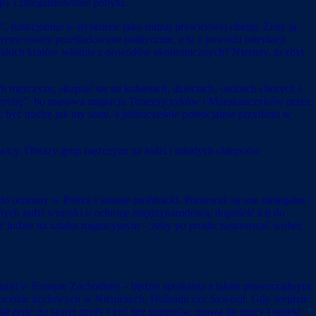
y i zalegalizowanie pobytu.
y”, funkcjonuje w dyskursie jako rodzaj prawicowej obelgi. Żeby ją
ne osoby prześladowane politycznie, a tu z powodu orientacji
z takich krajów właśnie z powodów ekonomicznych? Niestety, to zbyt
 mężczyzn, skupiać się na kobietach, dzieciach, osobach chorych i
 o ochronę”, bo masowa migracja Tunezyjczyków i Marokańczyków przez
 być trochę jak my sami, a jednocześnie potencjalnie przydatni w
awicy. Obrazy grup mężczyzn na łodzi i młodych chłopców
 do ochrony w Polsce i stosuje pushbacki. Ponieważ są one nielegalne,
od tych ludzi wnioski o ochronę międzynarodową, dopuścić ich do
cieć ludzie na szlaku migracyjnym – żeby po prostu zastosować wobec
 azyl w Europie Zachodniej – będzie spotkania z takim praworządnym
procedur azylowych w Niemczech, Holandii czy Szwecji. Gdy wejdzie
zejść do szarej strefy i żyć bez papierów, prawa do pracy i opieki