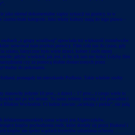
e”.
cie jako niemal dokumentalne zapisy sytuacji na granicy, to w
 czarno-białe kategorie. Jako teksty kultury mają do tego prawo –
ich osobach „z grupy wrażliwej” opowiada też większość rozmówców
 które serwował nam przekaz prawicy. Film cofa nas do czasu, gdy
 szlaku, faktycznie było wiele dzieci, kobiet i osób mniej
yśle: gdyby wiedzieli, jak jest, to by ich tam nie było). Gdyby film
 narzędziami czy za pomocą drabin dostarczonych przez
byt trudny do pokonania.
i Holland, pomagały im mieszkanki Podlasia. Takie właśnie osoby
stanowiły jedynie 10 proc., a dzieci – 17 proc., z czego wiele to
ystyka stoi po ich stronie. To samo robimy zresztą z ich powodem i
 Bliskim Wschodzie. Ci ludzie zawsze „uciekają z piekła”, nie jadą
ch śródziemnomorskich coraz więcej jest Algierczyków,
siątce krajów pochodzenia osób, które dostały się przez Białoruś i
ych krajów nie spełni wąskich kryteriów udzielania ochrony