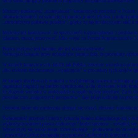
facto sankcjonujący pushbacki na granicy hiszpańsko-marokańskiej.
Możemy punktować „nielegalność” konkretnych procedur w Polsce, na
odpowiedzialność za sytuację na granicy ponosi Polska, a unijni pol
„zbrodniczym państwie polskim”, gdyby za takimi decyzjami stali u na
Możemy też fantazjować, że sprzeczność rozporządzenia o pushback
zdaniem, muszą przeżywać. Albo wejść na Forum Pograniczników i zo
Prawo azylowe jest łamane, ale też wykorzystywane
Narracja o łamaniu praw uchodźców pomija fakt, że procedury azylowe
W krajach tranzytowych, takich jak Polska, złożenie wniosku o och
albo efektem niechcianego „wpadnięcia” w procedury tych krajów (gdy
W krajach docelowych wnioski o azyl składają zarówno uciekający prz
regularnej migracji są bardzo ograniczone, a dla obywateli wielu kra
że złożenie wniosku w ambasadzie w ogóle będzie możliwe. Za to ubi
posiadaczom „najgorszych paszportów” daje jakąś nadzieję na pozyty
Osobom, które nie zamierzają ubiegać się o azyl, złożenie wniosku p
Świadomość przepaści między sytuacją Polaka ubiegającego się o wiz
wykorzystywaniem prawa azylowego” budzi sprzeciw – również we mni
Wytworzyły się wokół niego różne strategie – podawanie się za osoby
i prawników, które pomagają przygotować najbardziej skuteczny wni