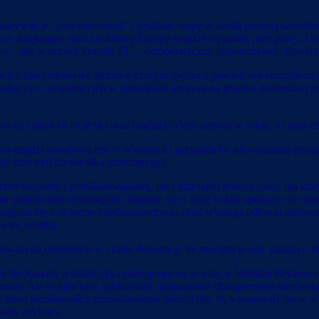
zywać je „przestępstwem” i wsadzać stopę w każda prawną szczelinę,
itycy dziękujący nam za obronę Europy to jakiś wypadek przy pracy. O
s – jak w innych krajach EU – demokratyczni, proeuropejscy, liberalni
ach z którymkolwiek aktem wyższym spędza z powiek sen strażnikom g
baczyć, co martwi ich w kontekście kryzysu na granicy najbardziej (
 na całym świecie są coraz rzadziej celem samym w sobie, a coraz częś
ronę międzynarodową jest w większości przypadków albo ostatnią deską
 ktoś trafi do ośrodka strzeżonego).
ed wojnami i prześladowaniami, jak i dziesiątki tysięcy osób, dla któr
jów praktycznie niedostępne. Staranie się o wizę to lata spędzone w ni
eganie się o ochronę międzynarodową, choć wymaga odbycia niebezpiec
wny rezultat.
ozwala na odsunięcie w czasie deportacji. W momencie gdy zapada o ni
ę do Kanady a Irakijczyka starającego się o wizę w Wielkiej Brytani
e. Ale to zjawisko, jakkolwiek uzasadnione drastycznymi nierówności
 innej narodowości, przedstawianie historii tak, by wpasowały się w 
osek azylowy.