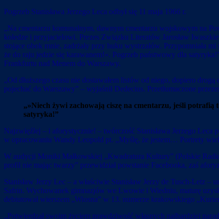
Pogrzeb Stanisława Jerzego Leca odbył się 11 maja 1966 r.
„Na cmentarzu komunalnym, dawnym cmentarzu wojskowym na Powązkach
koledze i przyjacielowi. Prezes Związku Literatów Jarosław Iwaszki
stojące obok mnie, zadrżały przy huku wystrzałów. Przypomniała mi s
że do raju jedzie się karawanem!«. Pogrzeb państwowy dla satyryka!
Frankfurtu nad Menem do Warszawy.
„Od dłuższego czasu nie dostawałem listów od niego, dopiero drogą
pojechać do Warszawy” – wyjaśnił Dedecius. Przetłumaczone przeze
„»Niech żywi zachowają ciszę na cmentarzu, jeśli potrafią
satyryka!”
Najzwięźlej – i aforystycznie! – twórczość Stanisława Jerzego Leca p
w opracowaniu Wandy Leopold pt. „Myślę, że jestem… Portrety wielo
W audycji Moniki Małkowskiej „Kwadratura Kultury” (Polskie Radio 24
profil nie mając twarzy” przewidział powstanie Facebooka, zaś afory
Stanisław Jerzy Lec – a właściwie Stanisław Jerzy de Tusch-Letz – 
Safrin. Wychowanek gimnazjów we Lwowie i Wiedniu, maturę uzyskał 
debiutował wierszem „Wiosna” w 13. numerze krakowskiego „Kurie
„Potwierdzał swoim życiem prawdziwość własnych najbardziej parad