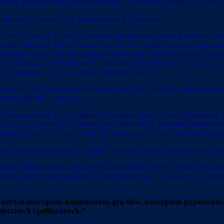
skiej, rozstrzeliwanej przez okupanta. To wszystko uległo po wojnie, 
sadzony w obozie pracy przymusowej w Tarnopolu.
się? w nim, tylko jak w starym, dobrym powiedzeniu uciekł grabarzowi 
 miało znaczenia. Ojciec, baron Tusch-Letz, z bogatej rodziny, która p
mianina, dalecy byli od socjalnego kontekstu, w którym mogłyby się z
 do mniejszości i wykluczenie z mentalnych i duchowych zwyczajów więks
ście „Stanisław Jerzy Lec. Bo´g i aforyzm” (2013).
owanej. „Gdy kopałem ten kawałek fosy, który miał być moim grobem, i
mnie sympatii” – pisał Lec.
e zaangażował się w działalność konspiracyjną w Gwardii Ludowej, d
ich, m.in. uczestniczył w bitwie pod Rąblowem. Literackim dokumentem
Żołnierz w Boju” i „Wolny Lud”. Po wkroczeniu Armii Czerwonej zos
zi tygodnik satyryczny „Szpilki”. W latach 1946-50 przebywał w Wied
potem robota konspiracyjna, potem partyzantka, potem wojsko, teraz
o obozie jeszcze nie napisałem. O partyzantce mało” – pisał Lec z Wie
 się ostrym dowcipem, kalamburem, grą słów, konceptem językow
ecznych i politycznych.”