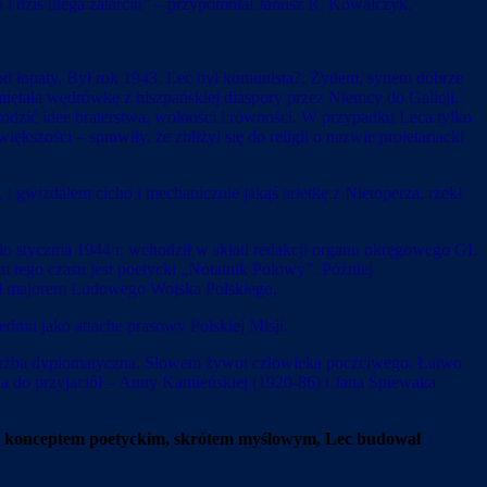
a i dziś ulega zatarciu” – przypomniał Janusz R. Kowalczyk.
spod łopaty. Był rok 1943. Lec był komunista?, Żydem, synem dobrze
amiętała wędrówkę z hiszpańskiej diaspory przez Niemcy do Galicji,
rodzić idee braterstwa, wolności i równości. W przypadku Leca tylko
zości – sprawiły, że zbliżył się do religii o nazwie proletariacki
 gwizdałem cicho i mechanicznie jakąś arietkę z Nietoperza, rzekł
o stycznia 1944 r. wchodził w skład redakcji organu okręgowego GL
 tego czasu jest poetycki „Notatnik Polowy”. Później
tał majorem Ludowego Wojska Polskiego.
niu jako attache prasowy Polskiej Misji.
 służba dyplomatyczna. Słowem żywot człowieka poczciwego. Łatwo
dnia do przyjaciół – Anny Kamieńskiej (1920-86) i Jana Śpiewaka
ym, konceptem poetyckim, skrótem myślowym, Lec budował