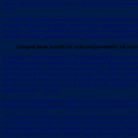
skrócił i spolszczył do prostego: Lec, co po hebrajsku oznacza wesołk
2017).
„Lec (albo Letz, według pisowni starszych dowodów osobistych rodzi
mu politycznej wagi. Czasownik »letzen« znaczy, paradoksalnie, zaró
na koniec — rzeczownik niemiecki »Letzt« oznacza wieczerzę pożegnal
ostatniego spaceru)”, opublikowanym w „Kwartalniku Literackim” (
„Osiągnął ideał: potrafił jak najkrócej powiedzieć jak najw
„Związany ze środowiskiem lewicy społecznej należał do ścisłego gr
1). Współpracował z komunistycznym »Dziennikiem Popularnym« w la
niedzielny felieton pt. »Przed sądem ostatecznym«” – napisano na st
przedstawieniach. Po zamknięciu przez władze »Dziennika Popularne
adwokacki w Czortkowie, by znów powrócić do Warszawy i kontynuow
gry słów: »Lewar – Lewi Artyści«), w latach 1936-38 z tygodnikiem 
białem«(1938-39)” – dodano.
Po wybuchu II wojny światowej znalazł się w okupowanym przez ZSR
oświadczenie pisarzy polskich witające przyłączenie Zachodniej Ukr
„W »Czerwonym Sztandarze« publikował między innymi teksty do pr
władz radzieckich, między innymi pierwszy polski wiersz opiewający St
wszystkim jako autor zbioru aforyzmów »Myśli nieuczesane«, tłumac
zaboru i systemu sowieckiego. Ogłaszał w pismach sowieckich reportaż