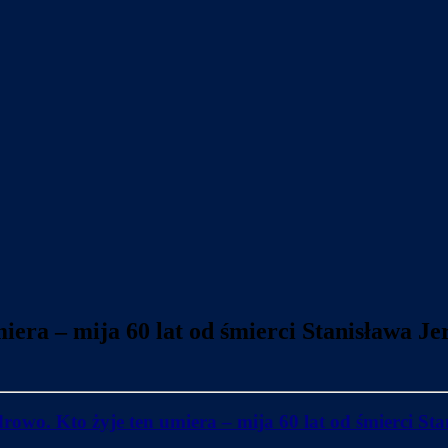
iera – mija 60 lat od śmierci Stanisława J
drowo. Kto żyje ten umiera – mija 60 lat od śmierci St