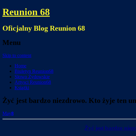
Reunion 68
Oficjalny Blog Reunion 68
Menu
Skip to content
Home
Biuletyn Reunion68
Słowo Żydowskie
Artysci Reunion68
Książki
Żyć jest bardzo niezdrowo. Kto żyje ten um
May
8
Żyć jest bardzo niez