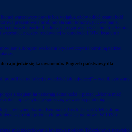
teraci warszawscy prawie bez wyjątku, ażeby oddać ostatni hołd
honorowa prezentowała broń, oddała salut honorowy. Dwie panie,
rafią to nawet umarli«. I jedno z jego typowych westchnień: »Szkoda,
ień wcześniej, z gazety rozdawanej w samolocie LOT-u lecącym z
stanowiłem z dobrymi wieściami wydawniczymi i odrobiną nadziei
plarzy.
że do raju jedzie się karawanem!«. Pogrzeb państwowy dla
: potrafił jak najkrócej powiedzieć jak najwięcej” – ocenił, cytowany
 ojca z biegiem lat nabierają aktualności – pisząc: „Można mieć
ie zrobić” opisał sytuację społeczną wywołaną pandemią.
wskiej – był synem barona Benona de Tusch–Letza i Adeli z domu
erza – po roku polonistyki przeniósł się na prawo. W 1928 r.
 sferze miał zdecydowanie lewicowe poglądy. Trójczłonowe nazwisko