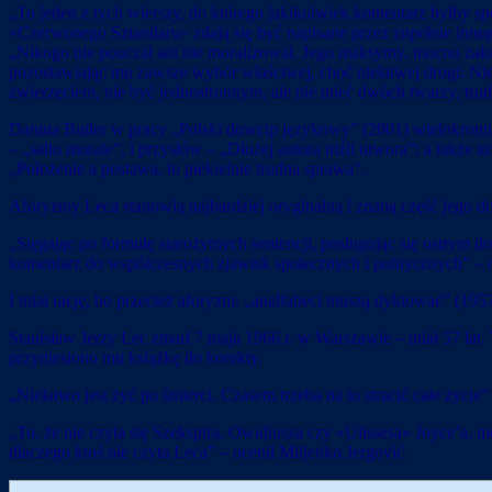
„To jeden z tych wierszy, do którego jakikolwiek komentarz byłby s
»Czerwonego Sztandaru« zdają się być napisane przez zupełnie inneg
„Nikogo nie pouczał ani nie moralizował. Jego maksymy, mocno zako
pozostawiając mu zawsze wybór właściwej, choć niełatwej drogi: Nie sk
zwierzęciem, nie być jednostronnym, ale nie mieć dwóch twarzy, tru
Danuta Butler w pracy „Polski dowcip językowy” (2001) wielokrotni
– „salto morale”, i przysłów – „Dłużej autora niźli utwora”; a także
„Położenie a postawa, to piekielnie trudna sprawa”.
Aforyzmy Leca stanowią najbardziej oryginalną i znaną część jego do
„Sięgając po formułę starożytnych sentencji, posługując się ostr
komentarz do współczesnych zjawisk społecznych i politycznych” – o
I miał rację, bo przecież aforyzm: „analfabeci muszą dyktować” (195
Stanisław Jerzy Lec zmarł 7 maja 1966 r. w Warszawie – miał 57 lat.
przyniesiono mu książkę do korekty.
„Niełatwo jest żyć po śmierci. Czasem trzeba na to stracić całe życ
„To, że nie czyta się Szekspira, Owidiusza czy »Ulissesa« Joyce’a, 
dlaczego ktoś nie czyta Leca” – ocenił Miljenko Jergović.