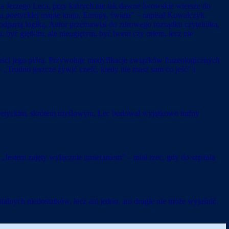
wa Jerzego Leca, przy których nie tak dawne lwowskie wiersze do
 poetyckiej mapie kraju, Europy, świata” – napisał Kowalczyk.
odpartą logiką. Autor przemawiał do zdrowego rozsądku czytelnika,
u, być giętkim, ale nieugiętym, być lwem czy orłem, lecz nie
ości jego pióra. Przywołuje modyfikacje związków frazeologicznych
– „Trudno jeszcze żywić cześć, kiedy nie masz sam co jeść” i
 poetyckim, skrótem myślowym, Lec budował wyjątkowo trafny
„Jestem zajęty wyłącznie umieraniem” – miał rzec, gdy do szpitala
alnych niedostatków, lecz ani jedno, ani drugie nie może wyjaśnić,