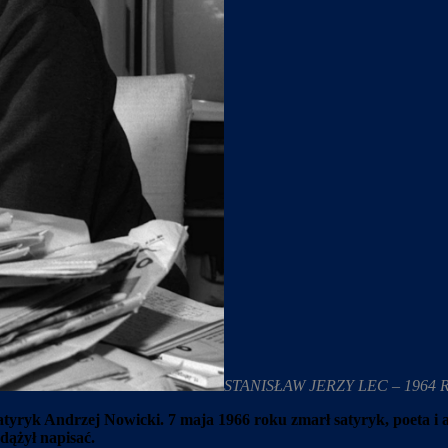
STANISŁAW JERZY LEC – 1964
i satyryk Andrzej Nowicki. 7 maja 1966 roku zmarł satyryk, poeta i 
zdążył napisać.