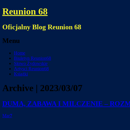
Reunion 68
Oficjalny Blog Reunion 68
Menu
Skip
Home
to
Biuletyn Reunion68
content
Słowo Żydowskie
Artysci Reunion68
Książki
Archive | 2023/03/07
DUMA, ZABAWA I MILCZENIE – RO
Mar
7