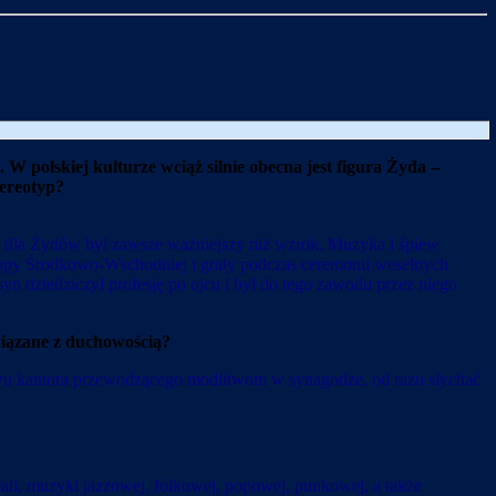
 polskiej kulturze wciąż silnie obecna jest figura Żyda –
tereotyp?
 dla Żydów był zawsze ważniejszy niż wzrok. Muzyka i śpiew
opy Środkowo-Wschodniej i grały podczas ceremonii weselnych
n dziedziczył profesję po ojcu i był do tego zawodu przez niego
wiązane z duchowością?
iewu kantora przewodzącego modlitwom w synagodze, od razu słychać
cali, muzyki jazzowej, folkowej, popowej, punkowej, a także