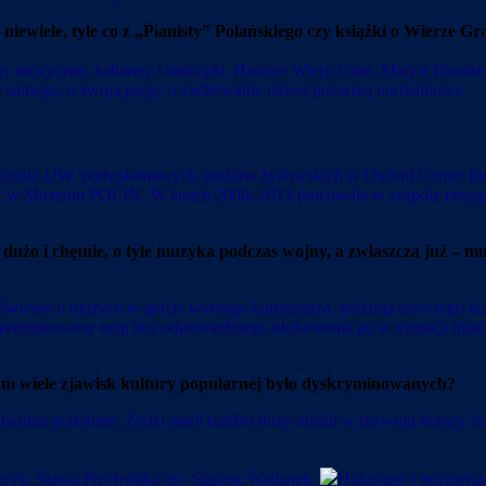
iewiele, tyle co z
„
Pianisty” Polańskiego czy książki o Wierze G
 muzyczne, kabarety i teatrzyki. Historie Wiery Gran, Marysi Eisenst
ie samego, o swoją pasję, o zachowanie nawet pozornej normalności.
orii sztuki UW, podyplomowych studiów żydowskich w Oxford Centre fo
w w Muzeum POLIN. W latach 2008–2013 pracowała w zespole przygot
dużo i chętnie, o tyle muzyka podczas wojny, a zwłaszcza już – 
 mówienie o muzyce w getcie wymaga komentarza, podania szerszego ko
aprezentowany tutaj bez odpowiedniego ulokowania go w sytuacji histo
m wiele zjawisk kultury popularnej było dyskryminowanych?
bardzo podobnie. Żydzi mieli bardzo duży udział w rozwoju branży fon
zyk, Sława Przybylska czy Staszek Wielanek.
Holocaust i późniejs