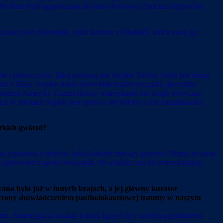
 Kobieta była ograniczona do sfery domowej, chociaż odgrywała
ej jako Sheindele, córki kantora z Filadelfii, która sama już
 i stereotypów. Taką postacią jest Sophie Tucker, która jest moim
 z filmu. Sophie miała niezwykle trudne początki, ale robiła
południa Ameryki. Czarnoskórzy Amerykanie nie mogli wówczas
w tekstach Sophie jest sporo o sile kobiet, o ich niezależności,
dzkich gwiazd?
ie zapomina o drodze, którą kobiety musiały przebyć. Mimo że sama
ych żydowskich społecznościach. To właśnie ona do amerykańskiej
na była już w innych krajach, a jej główny kurator
barczony doświadczeniem postholokaustowej traumy w naszym
. Nasza praca musiała jednak łączyć się z wieloma godzinami