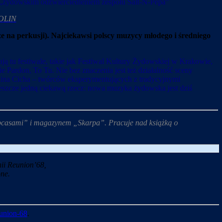
a „żydowskim odzwierciedleniem zespołu Salt-N-Pepa”
POLIN
 na perkusji). Najciekawsi polscy muzycy młodego i średniego
ją tu festiwale, takie jak Festiwal Kultury Żydowskiej w Krakowie,
ardon, To Tu. Nie bez znaczenia jest też działalność sceny
ina Cicha – twórców eksperymentujących z tradycyjnymi
eszcze jedną ciekawą rzecz: nowa muzyka żydowska jest dziś
 Obcasami” i magazynem „Skarpa”. Pracuje nad książką o
ii Reunion’68,
ne.
union-68
.