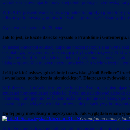
współczesnej awangardy muzycznej reinterpretującej żydowską trady
W POLIN prezentowane są też oryginalne fonografy i gramofony pozys
odtworzyć interesujący go utwór. Osobna, górna część ekspozycji poś
Wystawa jest czynna do 29 maja
Jak to jest, że każde dziecko słyszało o Franklinie i Gutenbergu, 
W naszej koncepcji edukacji zupełnie inaczej patrzy się na wynalazki 
coś błahego, przyjemność, nieznaczącą zbyt wiele rozrywkę. Nikt w 
osób mówiło mi, że to będzie taka lekka, przyjemna ekspozycja, ale 
błahą – opowieść o muzyce można powiedzieć o wiele więcej na temat
Jeśli już ktoś usłyszy gdzieś imię i nazwisko
„
Emil Berliner” i zec
i wynalazca, pochodzenia niemieckiego”. Dlaczego to żydowskie 
W Polsce wciąż mówienie o tym, że ktoś jest Żydem, jest piętnujące
sztucznej homogenicznej polskości. Żydzi musieli chować głęboko do 
naturalną. Tam głęboko w świadomości funkcjonuje coś takiego jak w
uczeni tej perspektywy wielokulturowej, ale perspektywy homogenic
Do tej pory mówiliśmy o mężczyznach. Jak wyglądała emancypa
Gramofon na monety, fot.
W tradycyjnej żydowskiej kulturze role przypisane kobietom i mężc