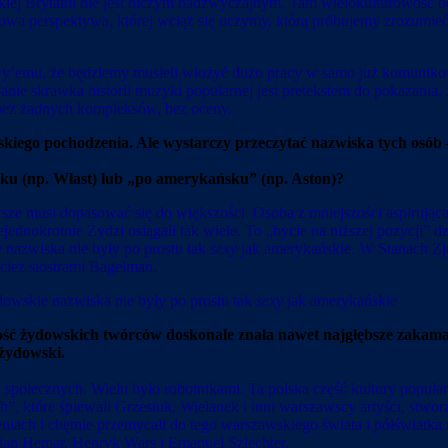
ej Brytanii nie jest niczym nadzwyczajnym. Tam wielokulturowość odbi
l nowa perspektywa, której wciąż się uczymy, którą próbujemy zrozumieć
emu, że będziemy musieli włożyć dużo pracy w samo już komunikowa
ie skrawka historii muzyki popularnej jest pretekstem do pokazania, że
 bez żadnych kompleksów, bez oceny.
kiego pochodzenia. Ale wystarczy przeczytać nazwiska tych osób 
lsku (np. Włast) lub „po amerykańsku
”
(np. Aston)?
ze musi dopasować się do większości. Osoba z mniejszości aspirująca d
ejednokrotnie Żydzi osiągali tak wiele. To „bycie na niższej pozycji” 
 nazwiska nie były po prostu tak
sexy
jak amerykańskie. W Stanach Zje
cież siostrami Bagelman.
owskie nazwiska nie były po prostu tak
sexy
jak amerykańskie
ść żydowskich twórców doskonale znała nawet najgłębsze zakamark
 żydowski.
ołecznych. Wielu było robotnikami. Ta polska część kultury popularn
, które śpiewali Grzesiuk, Wielanek i inni warszawscy artyści, stwor
niach i chętnie przemycali do tego warszawskiego świata i półświatk
ian Hemar, Henryk Wars i Emanuel Szlechter.