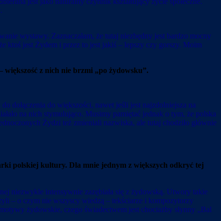
erana jest jako naturalny czynnik kształtujący życie społeczne.
.
nie wystawy. Zaznaczałam, że tutaj niezbędny jest bardzo mocny
 ktoś jest Żydem i przez to jest jakiś – lepszy czy gorszy. Moim
– większość z nich nie brzmi „po żydowsku”.
o dołączenia do większości, nawet jeśli jest najzdolniejsza na
działało na nich stymulująco. Musimy pamiętać jednak o tym, że polska
dnoczonych Żydzi też zmieniali nazwiska, ale tutaj chodziło głównie
i polskiej kultury. Dla mnie jednym z większych odkryć tej
ej niezwykle intensywnie zazębiała się z żydowską. Utwory takie
zyli – o czym nie wszyscy wiedzą – tekściarze i kompozytorzy
a motywy żydowskie, czego świadectwem jest chociażby słynny „Bal