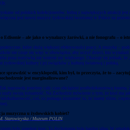
cję.
kane od polskich kolekcjonerów. Jedną z największych atrakcji jest 
więcona jest nowej muzyce żydowskiej tworzonej w Polsce na przestrzen
i o Edisonie – ale jako o wynalazcy żarówki, a nie fonografu – o is
praktyczne, które służą większej efektywności pracy. A muzykę – podobni
szkole nie czuje się więc w obowiązku, aby uczyć dzieci, kto wynala
która poza rozrywką nie wniesie nic większego. Okazuje się jednak, ż
 żydowskiej kultury i jej związków z kulturą światową i polską.
hce sprawdzić w encyklopedii, kim był, to przeczyta, że to – zacy
pochodzenie jest marginalizowane?
. Tak naprawdę jesteśmy cały czas obciążeni postholokaustową traumą. 
szafy swoją tożsamość. Na Zachodzie mówienie o tym, że ktoś ma jakieś
ielokulturowość, coś, co pomaga zrozumieć to, że mamy różne, często
znej.
cja muzyczna u żydowskich kobiet?
 M. Starowieyska / Muzeum POLIN
zyznom były zupełnie inne. Ta dychotomia była bardzo silna. W ortod