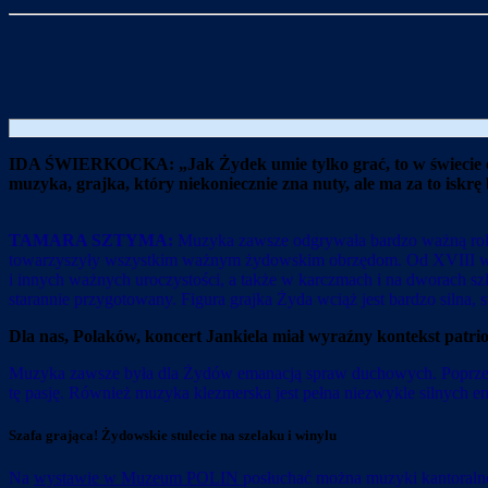
IDA ŚWIERKOCKA: „
Jak Żydek umie tylko grać, to w świecie 
muzyka, grajka, który niekoniecznie zna nuty, ale ma za to iskrę
TAMARA SZTYMA:
Muzyka zawsze odgrywała bardzo ważną rolę
towarzyszyły wszystkim ważnym żydowskim obrzędom. Od XVIII wiek
i innych ważnych uroczystości, a także w karczmach i na dworach sz
starannie przygotowany. Figura grajka Żyda wciąż jest bardzo silna,
Dla nas, Polaków, koncert Jankiela miał wyraźny kontekst patr
Muzyka zawsze była dla Żydów emanacją spraw duchowych. Poprzez n
tę pasję. Również muzyka klezmerska jest pełna niezwykle silnych em
Szafa grająca! Żydowskie stulecie na szelaku i winylu
Na
wystawie w Muzeum POLIN
posłuchać można muzyki kantoralnej