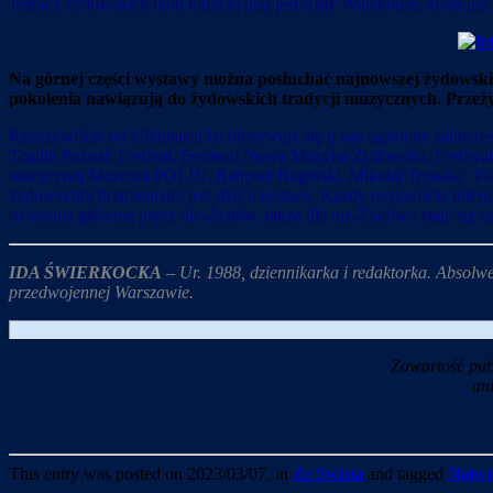
Jedną z żydowskich ikon muzyki pop jest Amy Winehouse, która już 
Na górnej części wystawy można posłuchać najnowszej żydowskie
pokolenia nawiązują do żydowskich tradycji muzycznych. Przeż
Rzeczywiście od kilkunastu lat obserwuje się u nas ogromne zainter
Tzadik Poznań Festival, Festiwal Nowa Muzyka Żydowska, Festiwal W
muzycznej Muzeum POLIN. Rahpael Rogiński, Mikołaj Trzaska, Pawe
żydowskimi brzmieniami jest dziś mnóstwo. Każdy oczywiście interp
tworzona głównie przez nie-Żydów, także dla nie-Żydów i staje się cz
IDA ŚWIERKOCKA
– Ur. 1988, dziennikarka i redaktorka. Absol
przedwojennej Warszawie.
Zawartość pub
an
This entry was posted on 2023/03/07, in
Ze Swiata
and tagged
Najwie