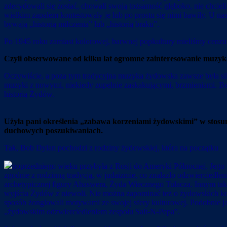
zdecydowali się zostać, chowali swoją tożsamość głęboko, nie chci
wielkim zapałem kontestowały je lub po prostu się nimi bawiły. U n
bywają „historią milczenia” lub „historią braku”.
Po 1945 roku zamiast kolorowej, barwnej popkultury mieliśmy cenzu
Czyli obserwowane od kilku lat ogromne zainteresowanie muzyką
Oczywiście, a poza tym tradycyjna muzyka żydowska zawsze była siln
muzyki z nowymi, niekiedy zupełnie zaskakującymi, brzmieniami. Bez
historią Żydów.
Użyła pani określenia „zabawa korzeniami żydowskimi” w stosun
duchowych poszukiwaniach.
Tak, Bob Dylan pochodzi z rodziny żydowskiej, która na początku
poprzedniego wieku przybyła z Rosji do Ameryki Północnej. Jego po
zgodnie z rodzinną tradycją, w judaizmie, co znalazło odzwierciedle
archetypicznej figury Ahaswera, Żyda Wiecznego Tułacza. Innym tak
wyjścia Żydów z niewoli. Nie można zapominać też o żydowskich k
sposób żonglowali motywami ze swojej sfery kulturowej. Podobnie ja
„żydowskim odzwierciedleniem zespołu Salt-N-Pepa”.