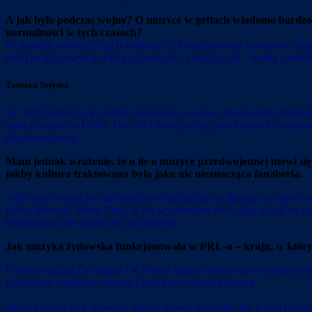
A jak było podczas wojny? O muzyce w gettach wiadomo bardzo n
normalności w tych czasach?
W gettach, zwłaszcza tych większych, funkcjonowały kawiarnie, kluby
muzyka była zwykłą walką o przeżycie, z drugiej zaś – walką o sieb
Tamara Sztyma
Ur. 1975, historyczka sztuki i kuratorka wystaw; absolwentka hist
nauk o sztuce na UMK. Od 2013 roku pracuje jako kuratorka wysta
międzywojenną.
Mam jednak wrażenie, że o ile o muzyce przedwojennej mówi się 
jakby kultura traktowana była jako nic nieznacząca fanaberia.
Jeśli rzeczywiście ten mechanizm wciąż działa, to dlatego, że samo
której śpiewała Wiera Gran, to nie wyobrażam sobie, aby został on z
komponentu nie można też jej odbierać.
Jak muzyka żydowska funkcjonowała w PRL-u – kraju, w który
Przed wojną na Zachodzie i w Polsce kultura żydowska rozwijały się 
popkultury mieliśmy cenzurę i jedną wytwórnię płytową.
Wielu piosenkarzy śpiewało jednak dawne przeboje, np. Ewa Demarc