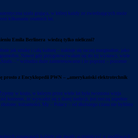
autentyczna szafa grająca, w której każdy ze zwiedzających może
i kilkunastu ostatnich lat.
tnieniu Emila Berlinera
wiedzą tylko nieliczni?
e jak sztukę i całą kulturę – traktuje się raczej marginalnie, jako
zł gramofon. Nawet gdy przygotowywałam się do tej wystawy, wiele
e „Szafa…” wzbudza duże zainteresowanie i że poprzez – pozornie
tuję prosto z Encyklopedii PWN –
„
amerykański elektrotechnik
Żyjemy w kraju, w którym przez wiele lat była tworzona wizja
 korzenie, że wywodzi się z danej tradycji, jest rzeczą zupełnie
 złożone, tożsamości. My – Polacy – od dłuższego czasu nie byliśmy
oksyjnych synagogach kobiety nie mogły uczestniczyć w modlitwach