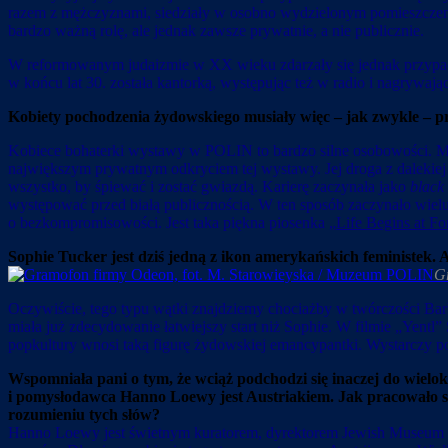
razem z mężczyznami, siedziały w osobno wydzielonym pomieszczeni
bardzo ważną rolę, ale jednak zawsze prywatnie, a nie publicznie.
W reformowanym judaizmie w XX wieku zdarzały się jednak przypadki 
w końcu lat 30. została kantorką, występując też w radio i nagrywając
Kobiety pochodzenia żydowskiego musiały więc – jak zwykle – p
Kobiece bohaterki wystawy w POLIN to bardzo silne osobowości. Musi
największym prywatnym odkryciem tej wystawy. Jej droga z dalekiej U
wszystko, by śpiewać i zostać gwiazdą. Karierę zaczynała jako
black
występować przed białą publicznością. W ten sposób zaczynało wielu 
o bezkompromisowości. Jest taka piękna piosenka „
Life Begins at Fo
Sophie Tucker jest dziś jedną z ikon amerykańskich feministek. A
G
Oczywiście, tego typu wątki znajdziemy chociażby w twórczości Bar
miała już zdecydowanie łatwiejszy start niż Sophie. W filmie „Yentl
popkultury wnosi taką figurę żydowskiej emancypantki. Wystarczy 
Wspomniała pani o tym, że wciąż podchodzi się inaczej do wiel
i pomysłodawca Hanno Loewy jest Austriakiem. Jak pracowało si
rozumieniu tych słów?
Hanno Loewy jest świetnym kuratorem, dyrektorem Jewish Museum H