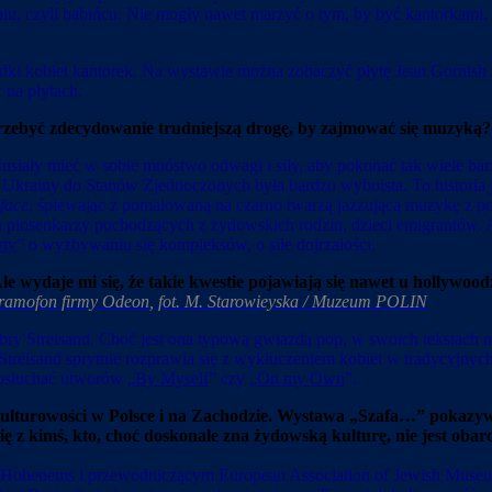
u, czyli babińcu. Nie mogły nawet marzyć o tym, by być kantorkami.
kobiet kantorek. Na wystawie można zobaczyć płytę Jean Gornish znan
 na płytach.
rzebyć zdecydowanie trudniejszą drogę, by zajmować się muzyką?
ały mieć w sobie mnóstwo odwagi i siły, aby pokonać tak wiele barier
krainy do Stanów Zjednoczonych była bardzo wyboista. To historia jak
 face
, śpiewając z pomalowaną na czarno twarzą jazzującą muzykę z 
piosenkarzy pochodzących z żydowskich rodzin, dzieci emigrantów. Ale 
rty
” o wyzbywaniu się kompleksów, o sile dojrzałości.
le wydaje mi się, że takie kwestie pojawiają się nawet u hollywoo
ramofon firmy Odeon, fot. M. Starowieyska / Muzeum POLIN
bry Streisand. Choć jest ona typową gwiazdą pop, w swoich tekstach n
” Streisand sprytnie rozprawia się z wykluczeniem kobiet w tradycyjn
posłuchać utworów „
By Myself
” czy „
On my Own
”.
okulturowości w Polsce i na Zachodzie. Wystawa „Szafa…
”
pokazywa
ę z kimś, kto, choć doskonale zna żydowską kulturę, nie jest o
ohenems i przewodniczącym European Association of Jewish Museums