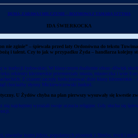
DUMA, ZABAWA I MILCZENIE – ROZMOWA Z TAMARĄ SZTYMĄ
IDA ŚWIERKOCKA
on nie zginie
”
– śpiewała przed laty Ordonówna do tekstu Tuwima. W
 bożą i talent. Czy to jak w przypadku Żyda – handlarza kolejny s
 w tradycji żydowskiej. W klasycznym dualizmie obraz–dźwięk słuch
u orkiestry klezmerskie przemierzały miasta, miasteczka i wsie Eur
lacheckich. Z czasem zaczęły funkcjonować duże klany klezmerskie – sy
 stąd chociażby słynny Mickiewiczowski Jankiel.
iotyczny. U Żydów chyba na plan pierwszy wysuwały się kwestie z
ią najchętniej wyrażali swoje uczucia religijne. Gdy słucha się śp
ocji.
, utworów teatru jidysz, popularnych piosenek z filmów, rewii i musi