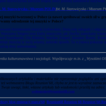
jako dziewczynka założyła zespół, który później żartobliwie nazywał
fot. M. Starowieyska / Muzeum 
j muzyki tworzonej w Polsce (a nawet spróbować swoich sił w grze
ywamy odrodzenie tej muzyki w Polsce?
esowanie brzmieniami muzyki żydowskiej. Dużą rolę odegrały i odgrywa
arszawa Singera oraz kluby muzyczne, jak choćby zamykany właśnie P
ł Szamburski, Ola Bilińska, Wacław Zimpel, Jarosław Bester, Karol
retuje muzykę w swój własny, autorski sposób. Ta wystawa pokazuje j
ęścią sfery uniwersalnej.
wentka kulturoznawstwa i socjologii. Współpracuje m.in. z „Wysokimi
likowanych artykułów i materiałów nie reprezentuje poglądów ani opin
i też webmastera Blogu Reunion’68, chyba ze jest to wyraźnie zaznaczo
Twoje uwagi, linki, własne artykuły lub wiadomości prześlij na adres:
webmaster@reunion68.com
kszy blog emigracji marca'68
,
Reunion68 Reunion 68 Reunion’68 Re