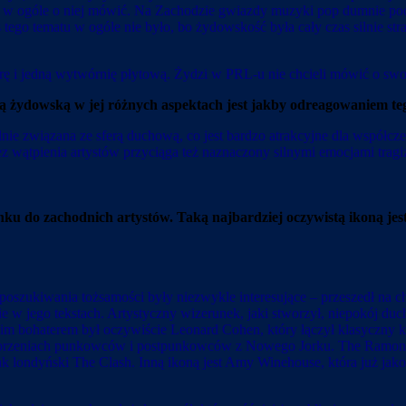
eli w ogóle o niej mówić. Na Zachodzie gwiazdy muzyki pop dumnie po
as tego tematu w ogóle nie było, bo żydowskość była cały czas silnie
rę i jedną wytwórnię płytową. Żydzi w PRL-u nie chcieli mówić o swo
 żydowską w jej różnych aspektach jest jakby odreagowaniem tego
ie związana ze sferą duchową, co jest bardzo atrakcyjne dla współcze
 wątpienia artystów przyciąga też naznaczony silnymi emocjami tragi
ku do zachodnich artystów. Taką najbardziej oczywistą ikoną jes
szukiwania tożsamości były niezwykle interesujące – przeszedł na chrz
nie w jego tekstach. Artystyczny wizerunek, jaki stworzył, niepokój d
im bohaterem był oczywiście Leonard Cohen, który łączył klasyczny k
orzeniach punkowców i postpunkowców z Nowego Jorku. The Ramones,
k londyński The Clash. Inną ikoną jest Amy Winehouse, która już jako