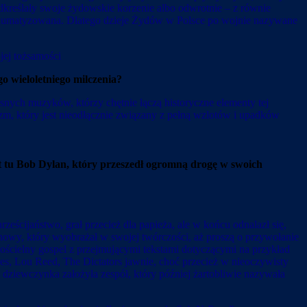
dkreślały swoje żydowskie korzenie albo odwrotnie – z równie
 straumatyzowana. Dlatego dzieje Żydów w Polsce po wojnie nazywane
jej tożsamości
 wieloletniego milczenia?
snych muzyków, którzy chętnie łączą historyczne elementy tej
zm, który jest nieodłącznie związany z pełną wzlotów i upadków
t tu Bob Dylan, który przeszedł ogromną drogę w swoich
eścijaństwo, grał przecież dla papieża, ale w końcu odnalazł się,
uchowy, który wyobrażał w swojej twórczości, aż proszą o przywołanie
ościelny gospel z przejmującymi tekstami dotyczącymi na przykład
 Lou Reed, The Dictators jawnie, choć przecież w nieoczywisty
 dziewczynka założyła zespół, który później żartobliwie nazywała