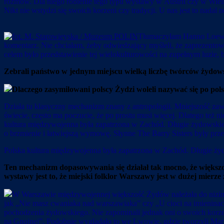
rozmów. Dla niego robienie tego typu wystawy w Austrii czy w Wielki
Nikt nie wstydzi się swoich korzeni czy tradycji. U nas jest to nada
Tłumaczyłam Hanno Loewy’
komentarz. Nie chciałam, żeby odwiedzający myśleli, że zaprezentowan
celem było przedstawienie tej wielokulturowości na zupełnym luzie,
Zebrali państwo w jednym miejscu wielką liczbę twórców żydows
Dlaczego zasymilowani polscy Żydzi woleli nazywać się po po
Działa tu klasyczny mechanizm znany z antropologii. Mniejszość zaws
świecie, często ma poczucie, że po prostu musi więcej. Dlatego też ni
kultura międzywojenna była zapatrzona w Zachód. Długie żydowskie
o brzmienie i łatwiejszą wymowę. Słynne The Barry Sisters były prze
Polska kultura międzywojenna była zapatrzona w Zachód. Długie żyd
Ten mechanizm dopasowywania się działał tak mocno, że większo
wystawy jest to, że miejski folklor Warszawy jest w dużej mierze
W Warszawie międzywojennej większość Żydów należała do nizin sp
jak „Nie masz cwaniaka nad warszawiaka” czy „U cioci na imieninach”
pochodzenia żydowskiego. Nie zapominali jednak oni o swoich korze
na Gnojnej”. Podobnie wyglądało to we Lwowie, gdzie tworzyli Mar