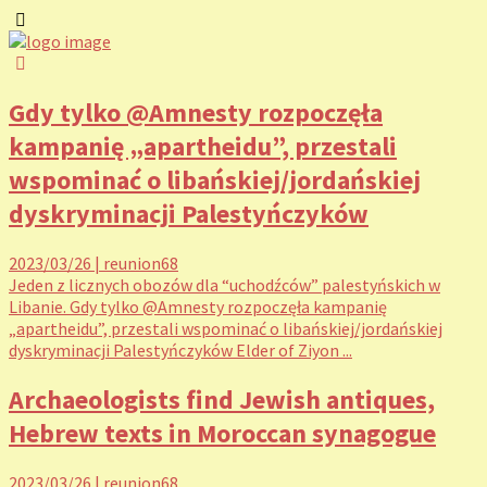
Gdy tylko @Amnesty rozpoczęła
kampanię „apartheidu”, przestali
wspominać o libańskiej/jordańskiej
dyskryminacji Palestyńczyków
2023/03/26
|
reunion68
Jeden z licznych obozów dla “uchodźców” palestyńskich w
Libanie. Gdy tylko @Amnesty rozpoczęła kampanię
„apartheidu”, przestali wspominać o libańskiej/jordańskiej
dyskryminacji Palestyńczyków Elder of Ziyon ...
Archaeologists find Jewish antiques,
Hebrew texts in Moroccan synagogue
2023/03/26
|
reunion68