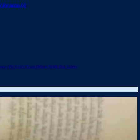
8 Reunion-68
.
roves We Can’t Trust Others With Our Safety