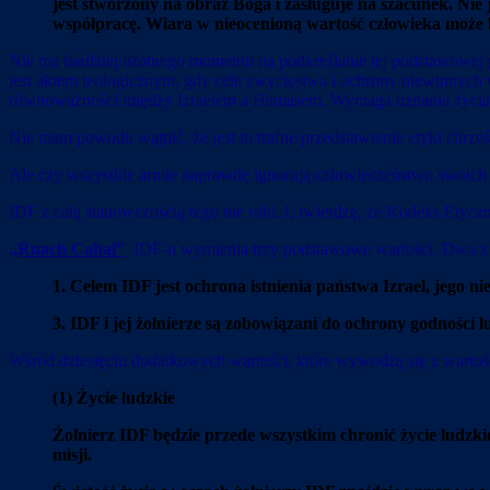
jest stworzony na obraz Boga i zasługuje na szacunek. Nie 
współpracę. Wiara w nieocenioną wartość człowieka może
Nie ma bardziej istotnego momentu na podkreślanie tej podstawowej
jest aktem teologicznym, gdy cele zwycięstwa i ochrony niewinnych 
równoważności między Izraelem a Hamasem. Wymaga uznania życia os
Nie mam powodu wątpić, że jest to trafne przedstawienie etyki chrześc
Ale czy wszystkie armie naprawdę ignorują człowieczeństwo swoic
IDF z całą stanowczością tego nie robi. I, twierdzę, że Kodeks Etyczn
„Ruach Cahal”
IDF-u wymienia trzy podstawowe wartości. Dwa z 
1. Celem IDF jest ochrona istnienia państwa Izrael, jego n
3. IDF i jej żołnierze są zobowiązani do ochrony godności lu
Wśród dziesięciu dodatkowych wartości, które wywodzą się z wartoś
(1) Życie ludzkie
Żołnierz IDF będzie przede wszystkim chronić życie ludzki
misji.