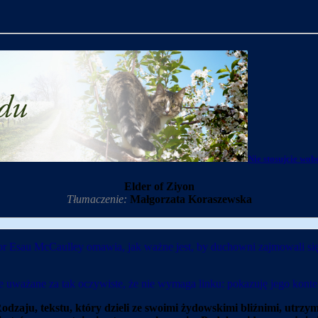
Nie stosujcie wob
Elder of Ziyon
Tłumaczenie:
Małgorzata Koraszewska
 Esau McCaulley omawia, jak ważne jest, by duchowni zajmowali się
 uważane za tak oczywiste, że nie wymaga linku: pokazuję jego kontek
dzaju, tekstu, który dzieli ze swoimi żydowskimi bliźnimi, utrzym