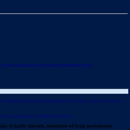
ec Żydów dziwacznej, teoretycznie chrześcijańskiej etyki
 teologicznymi kwestiami związanymi z wojną, zwłaszcza obecną
st i zaznaczam je pogrubioną czcionką.
uje, że każdy człowiek, niezależnie od kraju pochodzenia,