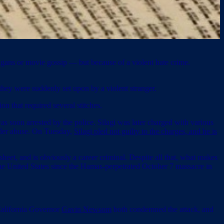
igans or movie gossip — but because of a violent hate crime.
ey were suddenly set upon by a violent stranger.
on that required several stitches.
was soon arrested by the police. Silagi was later charged with various
elder abuse. On Tuesday,
Silagi pled not guilty to the charges, and he is
sheet, and is obviously a career criminal. Despite all that, what makes
s the United States since the Hamas-perpetrated October 7 massacre in
alifornia Governor
Gavin Newsom
both condemned the attack, and