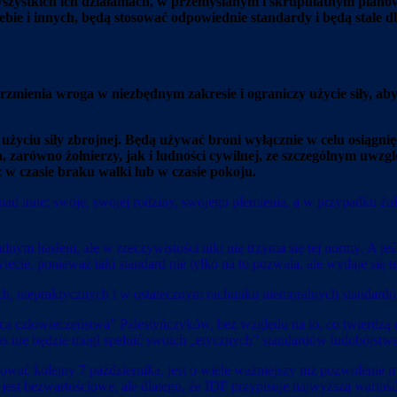
wszystkich ich działaniach, w przemyślanym i skrupulatnym plano
bie i innych, będą stosować odpowiednie standardy i będą stale d
jarzmienia wroga w niezbędnym zakresie i ograniczy użycie siły, a
 użyciu siły zbrojnej. Będą używać broni wyłącznie w celu osiągni
, zarówno żołnierzy, jak i ludności cywilnej, ze szczególnym uwzg
 w czasie braku walki lub w czasie pokoju.
 nad inne: swoje, swojej rodziny, swojego plemienia, a w przypadku ż
adnym hasłem, ale w rzeczywistości nikt nie trzyma się tej normy. A je
wiecie, ponieważ taki standard nie tylko na to pozwala, ale wydaje si
ych, niepraktycznych i w ostatecznym rachunku niemoralnych standard
a człowieczeństwa” Palestyńczyków, bez względu na to, co twierdzą m
mas nie będzie mógł spełnić swoich „etycznych” standardów ludobójs
ać kolejny 7 października, jest o wiele ważniejszy niż pozwolenie m
ie jest bezwartościowe, ale dlatego, że IDF przypisuje najwyższą wa