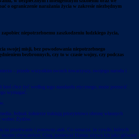
waniu, w bezpiecznym i inteligentnym szkoleniu oraz we
bać o ograniczenie narażania życia w zakresie niezbędnym
by zapobiec niepotrzebnemu zaszkodzeniu ludzkiego życia,
ęcia swojej misji, bez powodowania niepotrzebnego
lędnieniem bezbronnych, czy to w czasie wojny, czy podczas
ołnierza – przede wszystkim swoich towarzyszy, swojego narodu i
śli ktoś chce żyć według tego standardu etycznego, może porzucić
ę tego wymagać.
ów.
edia. Jednak żołnierze traktują priorytetowo obronę własnych
twa wobec Żydów.
u na przetrwanie i ponowny atak. Co oznacza, że cywile, których
rtość swoim obywatelom. Giną, ponieważ Hamas używa ich jako głównej