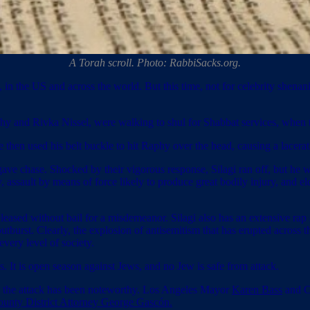
A Torah scroll. Photo: RabbiSacks.org.
in the US and across the world. But this time, not for celebrity shenan
 and Rivka Nissel, were walking to shul for Shabbat services, when th
 then used his belt buckle to hit Raphy over the head, causing a lacerati
d gave chase. Shocked by their vigorous response, Silagi ran off, but he 
 assault by means of force likely to produce great bodily injury, and 
eleased without bail for a misdemeanor. Silagi also has an extensive rap 
c outburst. Clearly, the explosion of antisemitism that has erupted acros
every level of society.
. It is open season against Jews, and no Jew is safe from attack.
ce the attack has been noteworthy. Los Angeles Mayor
Karen Bass
and C
unty District Attorney George Gascón.