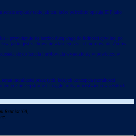
ensie artykuły takie jak ten, które pośrednio opisują IDF jako
ku – przywiązuje się bardzo dużą wagę do ludności cywilnej po
 celów, jakim jest zachowanie własnego życia i mordowanie Żydów.
zedostała się do Izraela i próbowała wysadzić się w powietrze w
 temat moralności przez tych, których koncepcja moralności
entycznie złej stronie na ciągłe próby unicestwienia wszystkich
ii Reunion’68,
ne.