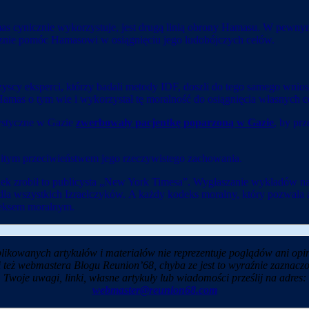
s cynicznie wykorzystuje, jest drugą linią obrony Hamasu. W pewnym s
znie pomóc Hamasowi w osiągnięciu jego ludobójczych celów.
scy eksperci, którzy badali metody IDF, doszli do tego samego wnios
. Hamas o tym wie i wykorzystał tę moralność do osiągnięcia własnych
orystyczne w Gazie
zwerbowały pacjentkę poparzoną w Gazie
, by pr
łkowitym przeciwieństwem jego rzeczywistego zachowania.
iek zrobił to publicysta „New York Timesa”. Wygłaszanie wykładów na
la wszystkich Izraelczyków. A każdy kodeks moralny, który pozwala aut
deksem moralnym.
likowanych artykułów i materiałów nie reprezentuje poglądów ani opin
i też webmastera Blogu Reunion’68, chyba ze jest to wyraźnie zaznaczo
Twoje uwagi, linki, własne artykuły lub wiadomości prześlij na adres:
webmaster@reunion68.com