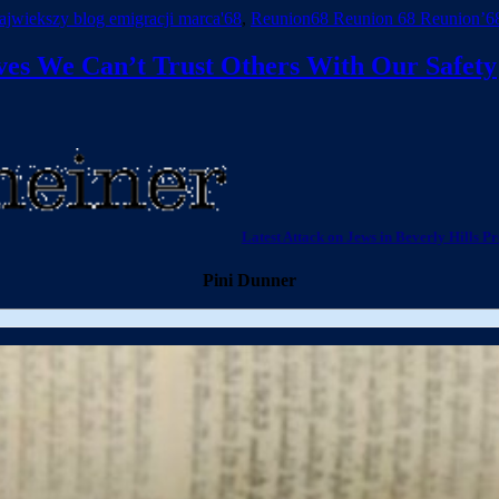
ajwiekszy blog emigracji marca'68
,
Reunion68 Reunion 68 Reunion’6
oves We Can’t Trust Others With Our Safety
Latest Attack on Jews in Beverly Hills P
Pini Dunner