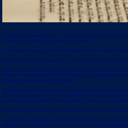
It has been a remarkable week — Beverly Hills was all over the news, 
Truthfully, I’m still trying to get my head around it.
Last Saturday morning, two stalwart members of our community, Raphy
The attacker, Jarris Jay Silagi, yelled, “Jew, give me your jewelry!” He
Rather than yielding to their assailant, the Nissels yelled for help an
felonies — including assault with a deadly weapon, attempted robbery,
currently being held on $1,310,000 bail
.
Shockingly, this incident occurred just an hour after Silagi had been r
this latest crime stand out even more is that it involved an antisemiti
southern Israel and Israel’s military response in Gaza, has seeped into 
Jews wherever they live are now considered targets just for being Jews
To be fair, the support for the Nissels and the Jewish community sin
highlighted the antisemitic aspect of the assault, as did
Los Angeles Co