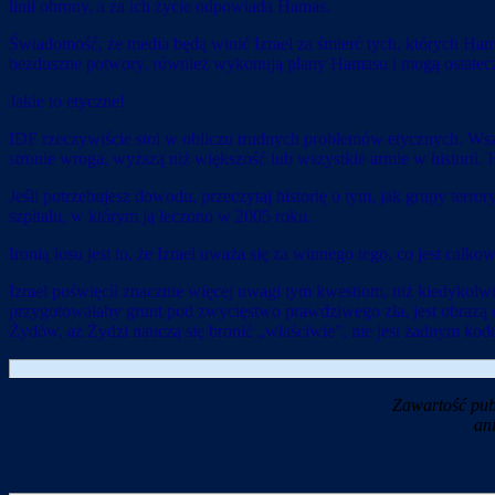
linii obrony, a za ich życie odpowiada Hamas.
Świadomość, że media będą winić Izrael za śmierć tych, których Hama
bezduszne potwory, również wykonują plany Hamasu i mogą ostatec
Jakie to etyczne!
IDF rzeczywiście stoi w obliczu trudnych problemów etycznych. Wszy
stronie wroga, wyższą niż większość lub wszystkie armie w historii
Jeśli potrzebujesz dowodu, przeczytaj historię o tym, jak grupy terr
szpitalu, w którym ją leczono w 2005 roku.
Ironią losu jest to, że Izrael uważa się za winnego tego, co jest ca
Izrael poświęcił znacznie więcej uwagi tym kwestiom, niż kiedykolw
przygotowałaby grunt pod zwycięstwo prawdziwego zła, jest obrazą d
Żydów, aż Żydzi nauczą się bronić „właściwie”, nie jest żadnym ko
Zawartość pub
an