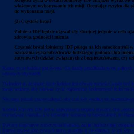
Świętość życia w oczach żołnierzy IDF znajdzie wyraz we 
właściwym wykonywaniu ich misji. Oceniając ryzyko dla sie
do wykonania misji.
(2) Czystość broni
Żołnierz IDF będzie używał siły zbrojnej jedynie w celu u
zdrowia, godności i mienia.
Czystość broni żołnierzy IDF polega na ich samokontroli w
narażania życia lub zdrowia ludzkiego; godności lub mienia
rutynowych działań związanych z bezpieczeństwem, czy też
Każde życie ludzkie jest święte. Ale każdy przedkłada życie jednych
własnych obywateli.
Twierdzenie, że każde życie ludzkie jest równej wartości, może być ł
swoje rodziny, aby ratować życie najbardziej bezbronnych ludzi na ś
Nie mają jednak prawa nalegać, aby inni żyli według ich niemożliw
Kodeks Etyczny IDF jest w najwyższym stopniu etyczny. Nie „odrzuc
towarzyszy i narodu, a w tej wojnie oznacza to zapewnienie, że Ha
Etyczny imperatyw zniszczenia Hamasu, zanim będzie mógł zorganizow
Hamas używa jako żywych tarcz, są zabijani nie dlatego, że ich życ