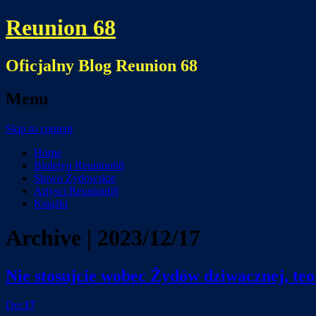
Reunion 68
Oficjalny Blog Reunion 68
Menu
Skip to content
Home
Biuletyn Reunion68
Słowo Żydowskie
Artysci Reunion68
Książki
Archive | 2023/12/17
Nie stosujcie wobec Żydów dziwacznej, teor
Dec
17