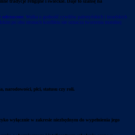
e tradycje religijne i świeckie. Daje to szansę na
e odrzucone
. Walka o godność cywilów palestyńskich i izraelskich
zkim po obu stronach konfliktu nie oznacza tworzenia moralnej
, narodowości, płci, statusu czy roli.
ryzyko wyłącznie w zakresie niezbędnym do wypełnienia jego