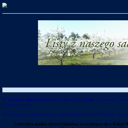
W
artykule opublikowanym w New York Times
wyświęcony pastor
wojną w Gazie.
Przeanalizujmy jedno rzucone mimochodem zdanie w artykule, zdanie
Centralna nauka chrześcijaństwa wywodząca się z Księgi Ro