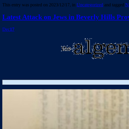
This entry was posted on 2023/12/17, in
Uncategorized
and tagged
N
Latest Attack on Jews in Beverly Hills Pr
Dec
17