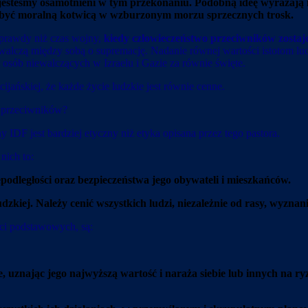
jesteśmy osamotnieni w tym przekonaniu. Podobną ideę wyrażają inn
 być moralną kotwicą w wzburzonym morzu sprzecznych trosk.
 prawdy niż czas wojny,
kiedy człowieczeństwo przeciwników zostaj
walczą między sobą o supremację. Nadanie równej wartości istotom lud
ób niewalczących w Izraelu i Gazie za równie święte.
ijańskiej, że każde życie ludzkie jest równie cenne.
h przeciwników?
y IDF jest bardziej etyczny niż etyka opisana przez tego pastora.
nich to:
iepodległości oraz bezpieczeństwa jego obywateli i mieszkańców.
dzkiej. Należy cenić wszystkich ludzi, niezależnie od rasy, wyznania
ci podstawowych, są:
e, uznając jego najwyższą wartość i naraża siebie lub innych na 