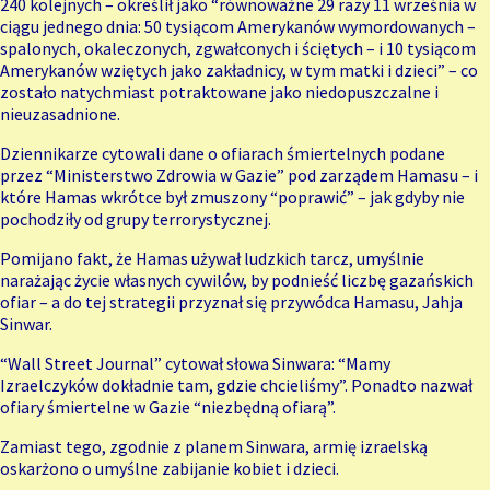
240 kolejnych – określił jako “równoważne 29 razy 11 września w
ciągu jednego dnia: 50 tysiącom Amerykanów wymordowanych –
spalonych, okaleczonych, zgwałconych i ściętych – i 10 tysiącom
Amerykanów wziętych jako zakładnicy, w tym matki i dzieci” – co
zostało natychmiast potraktowane jako niedopuszczalne i
nieuzasadnione.
Dziennikarze cytowali
dane o ofiarach śmiertelnych
podane
przez “Ministerstwo Zdrowia w Gazie” pod zarządem Hamasu – i
które Hamas wkrótce był zmuszony “poprawić” – jak gdyby nie
pochodziły od grupy terrorystycznej.
Pomijano fakt, że Hamas używał ludzkich tarcz, umyślnie
narażając życie własnych cywilów, by podnieść liczbę gazańskich
ofiar – a do tej strategii
przyznał
się przywódca Hamasu, Jahja
Sinwar.
“Wall Street Journal” cytował słowa Sinwara: “Mamy
Izraelczyków dokładnie tam, gdzie chcieliśmy”. Ponadto nazwał
ofiary śmiertelne w Gazie “niezbędną ofiarą”.
Zamiast tego, zgodnie z planem Sinwara, armię izraelską
oskarżono o
umyślne zabijanie
kobiet i dzieci.