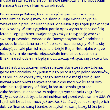
musiał przyznać, że plan był “prawie identyczny” z propozycjami
Hamasu. 6 czerwca Hamas go odrzucił.
Determinacja Bidena, by zakończyć wojnę, nie pozwalając
Izraelowi na zwycięstwo, nie słabnie. Jego ewidentny plan
zwiększenia presji na Netanjahu i obalenia jego rządu jest w pełni
realizowany. W tym tygodniu partia opozycyjna będąca częścią
izraelskiego gabinetu wojennego złożyła rezygnację wraz ze
swoim przywódcą i wezwała do “nowych wyborów”, podobno z
powodu braku planu na dzień po zakończeniu wojny. Można się
założyć, że taki plan istnieje, ale dzięki Bogu, Netanjahu wie, że
lepiej o tym nie mówić, więc szakale ingerujące obecnie na
Bliskim Wschodzie nie będą mogły zacząć wtrącać się także w to.
Izrael jest w poważnym niebezpieczeństwie ze strony Libanu,
gdzie Iran chciałby, aby jeden z jego pozostałych pełnomocników,
Hezbollah, dokończył to, czego Hamas nie mógł zrobić. Iran
niewątpliwie widzi zamykające się okno możliwości ze strony
administracji amerykańskiej, która uratowała go przed
zubożeniem i nie stanowi w najmniejszym stopniu zagrożenia.
Dąży także do zdobycia broni nuklearnej przed wyborami w USA. W
tej chwili Izrael nie może już uważać Stanów Zjednoczonych, z ich
dobrze finansowaną i bardzo zradykalizowaną bazę, która jest