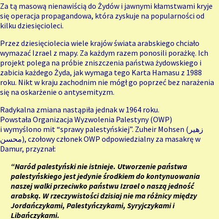
Za tą masową nienawiścią do Żydów i jawnymi kłamstwami kryje
się
operacja propagandowa
, która zyskuje na popularności od
kilku dziesięcioleci.
Przez dziesięciolecia wiele krajów świata arabskiego chciało
wymazać Izrael z mapy. Za każdym razem ponosili porażkę. Ich
projekt polega na próbie zniszczenia państwa żydowskiego i
zabicia każdego Żyda, jak wymaga
tego Karta Hamasu z 1988
roku
. Nikt w kraju zachodnim nie mógł go poprzeć bez narażenia
się na oskarżenie o antysemityzm.
Radykalna zmiana nastąpiła jednak w 1964 roku.
Powstała
Organizacja Wyzwolenia Palestyny (OWP)
i
wymyślono
mit “sprawy palestyńskiej”.
Zuheir Mohsen
(زهير
محسن), czołowy członek OWP odpowiedzialny za masakrę w
Damur, przyznał:
“Naród palestyński nie istnieje. Utworzenie państwa
palestyńskiego jest jedynie środkiem do kontynuowania
naszej walki przeciwko państwu Izrael o naszą jedność
arabską. W rzeczywistości dzisiaj nie ma różnicy między
Jordańczykami, Palestyńczykami, Syryjczykami i
Libańczykami.