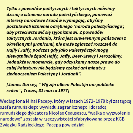
Tylko z powodów politycznych i taktycznych mówimy
dzisiaj o istnieniu narodu palestyńskiego, ponieważ
interesy narodowe Arabów wymagają, abyśmy
postulowali istnienie odrębnego ‘narodu palestyńskiego’,
aby przeciwstawić się syjonizmowi. Z powodów
taktycznych Jordania, która jest suwerennym państwem z
określonymi granicami, nie może zgłaszać roszczeń do
Hajfy i Jaffy, podczas gdy jako Palestyńczyk mogę
niewątpliwie żądać Hajfy, Jaffy, Beer-Szewy i Jerozolimy.
Jednakże w momencie, gdy odzyskamy nasze prawo do
całej Palestyny nie będziemy czekać ani minuty z
zjednoczeniem Palestyny i Jordanii”.
[James Dorsey, ” Wij zijn alleen Palestijn om politieke
reden “,
Trouw,
31 marca 1977]
Według Iona Mihai Pacepy, który w latach 1972–1978 był zastępcą
szefa rumuńskiego wywiadu zagranicznego i doradcą
rumuńskiego dyktatora Nicolae Ceausescu, “walka o wyzwolenie
narodowe” została w rzeczywistości sfabrykowana przez KGB
Związku Radzieckiego. Pacepa powiedział: