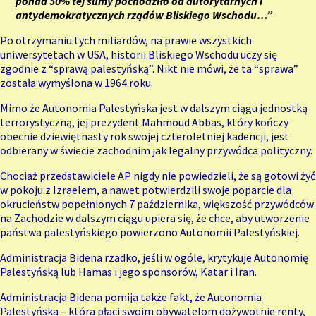
ponad 50% tej sumy pochodziło od autorytarnych i
antydemokratycznych rządów Bliskiego Wschodu…”
Po otrzymaniu tych miliardów, na prawie wszystkich
uniwersytetach w USA, historii Bliskiego Wschodu uczy się
zgodnie z “sprawą palestyńską”. Nikt nie mówi, że ta “sprawa”
została wymyślona w 1964 roku.
Mimo że Autonomia Palestyńska jest w dalszym ciągu jednostką
terrorystyczną, jej prezydent Mahmoud Abbas, który kończy
obecnie dziewiętnasty rok swojej czteroletniej kadencji, jest
odbierany w świecie zachodnim jak legalny przywódca polityczny.
Chociaż przedstawiciele AP nigdy nie powiedzieli, że są gotowi żyć
w pokoju z Izraelem, a nawet potwierdzili swoje poparcie dla
okrucieństw popełnionych 7 października, większość przywódców
na Zachodzie w dalszym ciągu upiera się, że chce, aby utworzenie
państwa palestyńskiego powierzono Autonomii Palestyńskiej.
Administracja Bidena rzadko, jeśli w ogóle, krytykuje Autonomię
Palestyńską lub
Hamas
i jego sponsorów, Katar i Iran.
Administracja Bidena pomija także fakt, że Autonomia
Palestyńska – która płaci swoim obywatelom dożywotnie renty,