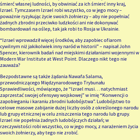
śmierć własnej ludności
, by obwiniać za ich śmierć inny kraj,
Izrael. Tymczasem Izrael robi wszystko, co w jego mocy –
poważnie ryzykując życie swoich żołnierzy – aby nie popełniać
żadnych zbrodni przeciwko ludzkości ani nie dokonywać
bombardowań na oślep, tak jak robi to Rosja w Ukrainie.
“Izrael wprowadził więcej środków, aby zapobiec ofiarom
cywilnym niż jakikolwiek inny naród w historii” –
napisał
John
Spencer, kierownik badań nad miejskimi działaniami wojennymi w
Modern War Institute at West Point. Dlaczego nikt tego nie
zauważa?
Bezpodstawne są także żądania Nawafa Salama,
przewodniczącego Międzynarodowego Trybunału
Sprawiedliwości, mówiącego, że “Izrael musi… natychmiast
zaprzestać swojej ofensywy wojskowej” w imię “Konwencji o
zapobieganiu i karaniu zbrodni ludobójstwa”. Ludobójstwo to
celowe masowe zabijanie dużej liczby osób z określonego narodu
lub grupy etnicznej w celu zniszczenia tego narodu lub grupy.
Izrael nie popełnia żadnych ludobójczych działań; w
rzeczywistości robi wszystko, co w jego mocy, z narażeniem życia
swoich żołnierzy, aby tego nie zrobić.