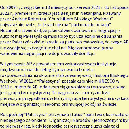
Od 2009 r., z wyjątkiem 18 miesięcy od czerwca 2021 r. do listopada
2022 r., premierem Izraela jest Benjamin Netanjahu. Nazwany
przez Andrew Robertsa “Churchillem Bliskiego Wschodu”
najwyraźniej widzi, że Izrael nie ma “partnera do pokoju”.
Netanjahu stwierdził, że jakiekolwiek wznowienie negocjacji z
Autonomią Palestyńską musiałoby być uzależnione od uznania
przez Palestyńczyków Izraela za państwo żydowskie, do czego AP
nie wydaje się szczególnie chętna. Międzynarodowe próby
wznowienia negocjacji nie doprowadziły donikąd.
W tym czasie AP z powodzeniem wykorzystywała instytucje
międzynarodowe do delegitymizowania Izraela i
rozpowszechniania skrajnie sfałszowanej wersji historii Bliskiego
Wschodu. W 2011 r. “Palestyna” została członkiem UNESCO w
2011 r., mimo że AP w dalszym ciągu wspierała terroryzm, a więc
jest grupą terrorystyczną. Ta nagroda za terroryzm była
pierwszym przypadkiem, w którym grupa terrorystyczna uzyskała
miejsce w organizacji rzekomo promującej pokój na świecie.
Rok później “Palestyna” otrzymała status “państwa obserwatora
niebędącego członkiem” Organizacji Narodów Zjednoczonych: był
to pierwszy raz, kiedy jednostka terrorystyczna uzyskała taki