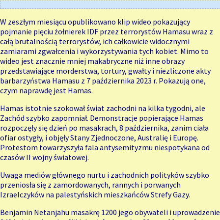
W zeszłym miesiącu opublikowano
klip wideo
pokazujący
pojmanie pięciu żołnierek IDF przez terrorystów Hamasu wraz z
całą brutalnością terrorystów, ich całkowicie widocznymi
zamiarami zgwałcenia i wykorzystywania tych kobiet. Mimo to
wideo jest znacznie mniej makabryczne niż inne obrazy
przedstawiające morderstwa, tortury, gwałty i niezliczone
akty
barbarzyństwa
Hamasu z 7 października 2023 r. Pokazują one,
czym naprawdę jest Hamas.
Hamas istotnie szokował świat zachodni na kilka tygodni, ale
Zachód szybko zapomniał. Demonstracje popierające Hamas
rozpoczęły się dzień po masakrach, 8 października, zanim ciała
ofiar ostygły, i objęły Stany Zjednoczone, Australię i Europę.
Protestom towarzyszyła fala antysemityzmu niespotykana od
czasów II wojny światowej.
Uwaga mediów głównego nurtu i zachodnich polityków szybko
przeniosła się z zamordowanych, rannych i porwanych
Izraelczyków na palestyńskich mieszkańców Strefy Gazy.
Benjamin Netanjahu masakrę 1200 jego obywateli i uprowadzenie