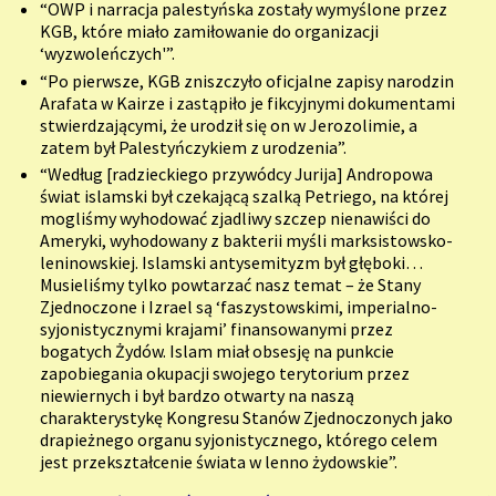
“OWP i narracja palestyńska zostały wymyślone przez
KGB, które miało zamiłowanie do organizacji
‘wyzwoleńczych'”.
“Po pierwsze, KGB zniszczyło oficjalne zapisy narodzin
Arafata w Kairze i zastąpiło je fikcyjnymi dokumentami
stwierdzającymi, że urodził się on w Jerozolimie, a
zatem był Palestyńczykiem z urodzenia”.
“Według [radzieckiego przywódcy Jurija] Andropowa
świat islamski był czekającą szalką Petriego, na której
mogliśmy wyhodować zjadliwy szczep nienawiści do
Ameryki, wyhodowany z bakterii myśli marksistowsko-
leninowskiej. Islamski antysemityzm był głęboki…
Musieliśmy tylko powtarzać nasz temat – że Stany
Zjednoczone i Izrael są ‘faszystowskimi, imperialno-
syjonistycznymi krajami’ finansowanymi przez
bogatych Żydów. Islam miał obsesję na punkcie
zapobiegania okupacji swojego terytorium przez
niewiernych i był bardzo otwarty na naszą
charakterystykę Kongresu Stanów Zjednoczonych jako
drapieżnego organu syjonistycznego, którego celem
jest przekształcenie świata w lenno żydowskie”.