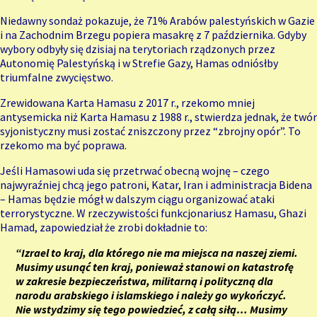
Niedawny sondaż pokazuje, że
71% Arabów palestyńskich w Gazie
i na Zachodnim Brzegu
popiera masakrę z 7 października. Gdyby
wybory odbyły się dzisiaj na terytoriach rządzonych przez
Autonomię Palestyńską i w Strefie Gazy,
Hamas odniósłby
triumfalne
zwycięstwo.
Zrewidowana Karta Hamasu z 2017 r., rzekomo mniej
antysemicka niż Karta Hamasu z 1988 r., stwierdza jednak, że twór
syjonistyczny musi zostać zniszczony przez “zbrojny opór”. To
rzekomo ma być poprawa.
Jeśli Hamasowi uda się przetrwać obecną wojnę – czego
najwyraźniej chcą jego patroni, Katar, Iran i administracja Bidena
– Hamas będzie mógł w dalszym ciągu organizować ataki
terrorystyczne. W rzeczywistości funkcjonariusz Hamasu, Ghazi
Hamad, zapowiedział że zrobi dokładnie to:
“Izrael to kraj, dla którego nie ma miejsca na naszej ziemi.
Musimy usunąć ten kraj, ponieważ stanowi on katastrofę
w zakresie bezpieczeństwa, militarną i polityczną dla
narodu arabskiego i islamskiego i należy go wykończyć.
Nie wstydzimy się tego powiedzieć, z całą siłą… Musimy