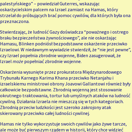
palestyńskiego” – powiedział Guterres, wskazując
oskarżycielskim palcem na Izrael zamiast na Hamas, który
strzelał do próbujących brać pomoc cywilów, dla których była ona
przeznaczona.
Stwierdzając, że ludność Gazy doświadcza “poważnego i ostrego
braku bezpieczeństwa żywnościowego”, ale nie oskarżając
Hamasu, Blinken podniósł bezpodstawne oskarżenie przeciwko
Izraelowi. W niedawnym wywiadzie stwierdził, że “nie jest pewne”,
czy Izrael popełnia zbrodnie wojenne, Biden zasugerował, że
Izrael
może
popełniać zbrodnie wojenne.
Oskarżenia wysunięte przez prokuratora Międzynarodowego
Trybunału Karnego Karima Khana przeciwko Netanjahu i
izraelskiemu ministrowi obrony Joavowi Gallantowi również były
całkowicie
bezpodstawne
. Zbrodnią wojenną jest stosowanie
okrutnego traktowania, tortur lub umyślnych ataków na ludność
cywilną. Działania Izraela nie mieszczą się w tych kategoriach.
Zbrodnią przeciw ludzkości jest szeroko zakrojony atak
skierowany przeciwko całej ludności cywilnej.
Hamas nie tylko wykorzystuje swoich cywilów jako żywe tarcze,
ale może być pierwszym rządem w historii, który chce
widzieć