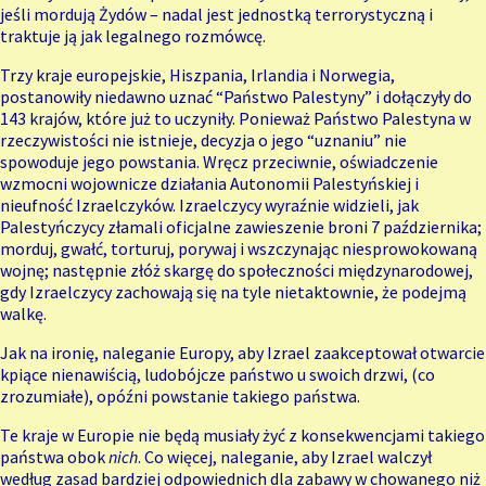
jeśli mordują Żydów – nadal jest jednostką terrorystyczną i
traktuje ją jak legalnego rozmówcę.
Trzy kraje europejskie, Hiszpania, Irlandia i Norwegia,
postanowiły niedawno uznać “Państwo Palestyny” i dołączyły do
143 krajów, które już to uczyniły. Ponieważ Państwo Palestyna w
rzeczywistości nie istnieje, decyzja o jego “uznaniu” nie
spowoduje jego powstania. Wręcz przeciwnie, oświadczenie
wzmocni wojownicze działania Autonomii Palestyńskiej i
nieufność Izraelczyków. Izraelczycy wyraźnie widzieli, jak
Palestyńczycy złamali oficjalne zawieszenie broni 7 października;
morduj, gwałć, torturuj, porywaj i wszczynając niesprowokowaną
wojnę; następnie złóż skargę do społeczności międzynarodowej,
gdy Izraelczycy zachowają się na tyle nietaktownie, że podejmą
walkę.
Jak na ironię, naleganie Europy, aby Izrael zaakceptował otwarcie
kpiące nienawiścią, ludobójcze państwo u swoich drzwi, (co
zrozumiałe), opóźni powstanie takiego państwa.
Te kraje w Europie nie będą musiały żyć z konsekwencjami takiego
państwa obok
nich
. Co więcej, naleganie, aby Izrael walczył
według zasad bardziej odpowiednich dla zabawy w chowanego niż