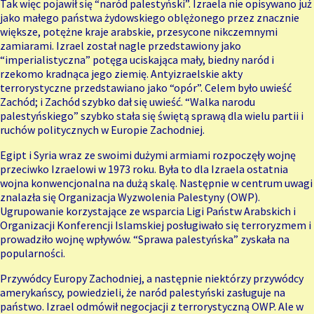
Tak więc pojawił się
“naród palestyński”. Izraela nie opisywano już
jako małego państwa żydowskiego oblężonego przez znacznie
większe, potężne kraje arabskie, przesycone nikczemnymi
zamiarami. Izrael został nagle przedstawiony jako
“imperialistyczna” potęga uciskająca mały, biedny naród i
rzekomo kradnąca jego ziemię. Antyizraelskie akty
terrorystyczne przedstawiano jako “opór”. Celem było uwieść
Zachód; i Zachód szybko dał się uwieść. “Walka narodu
palestyńskiego” szybko stała się świętą sprawą dla wielu partii i
ruchów politycznych w Europie Zachodniej.
Egipt i Syria wraz ze swoimi dużymi armiami rozpoczęły wojnę
przeciwko Izraelowi w 1973 roku. Była to dla Izraela ostatnia
wojna konwencjonalna na dużą skalę. Następnie w centrum uwagi
znalazła się Organizacja Wyzwolenia Palestyny (OWP).
Ugrupowanie korzystające ze wsparcia Ligi Państw Arabskich i
Organizacji Konferencji Islamskiej posługiwało się terroryzmem i
prowadziło wojnę wpływów. “Sprawa palestyńska” zyskała na
popularności.
Przywódcy Europy Zachodniej, a następnie niektórzy przywódcy
amerykańscy, powiedzieli, że naród palestyński zasługuje na
państwo. Izrael
odmówił negocjacji
z terrorystyczną OWP. Ale w