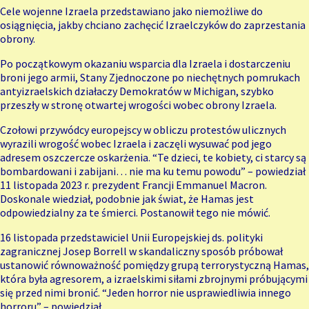
Cele wojenne Izraela przedstawiano jako niemożliwe do
osiągnięcia, jakby chciano zachęcić Izraelczyków do zaprzestania
obrony.
Po początkowym okazaniu wsparcia dla Izraela i dostarczeniu
broni jego armii, Stany Zjednoczone po niechętnych pomrukach
antyizraelskich działaczy Demokratów w Michigan, szybko
przeszły w stronę otwartej wrogości wobec obrony Izraela.
Czołowi przywódcy europejscy w obliczu protestów ulicznych
wyrazili wrogość wobec Izraela i zaczęli wysuwać pod jego
adresem oszczercze oskarżenia. “Te dzieci, te kobiety, ci starcy są
bombardowani i zabijani… nie ma ku temu powodu” – powiedział
11 listopada 2023 r. prezydent Francji Emmanuel Macron.
Doskonale wiedział, podobnie jak świat, że Hamas jest
odpowiedzialny za te śmierci. Postanowił tego nie mówić.
16 listopada przedstawiciel Unii Europejskiej ds. polityki
zagranicznej Josep Borrell w skandaliczny sposób próbował
ustanowić równoważność pomiędzy grupą terrorystyczną Hamas,
która była agresorem, a izraelskimi siłami zbrojnymi próbującymi
się przed nimi bronić. “Jeden horror nie usprawiedliwia innego
horroru” – powiedział.