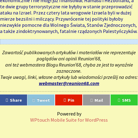
ekonomicznie i nie mógł już finansować Hamasu i Hezbollahu, a
te dwie grupy terrorystyczne nie byłyby w stanie przeprowadzić
ataku na Izrael. Przez cztery lata wrogowie Izraela byli w dużej
mierze bezsilni i milczący. Przywrócenie tej polityki byłoby
niezwykle pomocne dla Wolnego Świata, Stanów Zjednoczonych,
a także zindoktrynowanych, fatalnie rządzonych Palestyńczyków.
Zawartość publikowanych artykułów i materiałów nie reprezentuje
poglądów ani opinii Reunion’68,
ani też webmastera Blogu Reunion’68, chyba ze jest to wyraźnie
zaznaczone.
Twoje uwagi, linki, własne artykuły lub wiadomości prześlij na adres:
webmaster@reunion68.com
Share
Tweet
Pin
Mail
SMS
Powered by
WPtouch Mobile Suite for WordPress