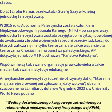
status.
Do 2012 roku Hamas przekształcił Strefę Gazy w kolejną
jednostkę terrorystyczną.
W 2015 roku Autonomia Palestyńska została członkiem
Międzynarodowego Trybunału Karnego (MTK) – po raz pierwszy
jednostka terrorystyczna została przyjęta do instytucji powołanej
do zwalczania zbrodni wojennych i zbrodni przeciw ludzkości, do
których zalicza się nie tylko terroryzm, ale także wsparcie dla
terroryzmu. Chociaż nie ma państwa palestyńskiego, AP
dołączyła jednak do MTK pod nazwą “Państwo Palestyna”.
Współwinne są tak zwane organizacje praw człowieka a także
media i tak zwane instytucje edukacyjne.
Amerykańskie uniwersytety i uczelnie otrzymały datki, “które nie
mają zarejestrowanej ani zgłoszonej daty wpływu”, obecnie
szacowane na 22 miliardy dolarów. W grudniu 2023 r. w University
World News podano
“Według doświadczonego księgowego zatrudnionego z
rekomendacji międzynarodowej firmy księgowej KPMG,