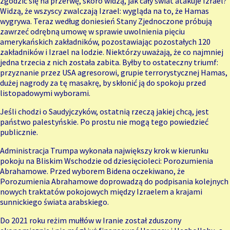
zgodzić się na przerwę, skoro widzą, jak cały świat atakuje Izrael?
Widzą, że wszyscy zwalczają Izrael: wygląda na to, że Hamas
wygrywa. Teraz według doniesień Stany Zjednoczone próbują
zawrzeć odrębną umowę w sprawie uwolnienia pięciu
amerykańskich zakładników, pozostawiając pozostałych 120
zakładników i Izrael na lodzie. Niektórzy uważają, że co najmniej
jedna trzecia z nich została zabita. Byłby to ostateczny triumf:
przyznanie przez USA agresorowi, grupie terrorystycznej Hamas,
dużej nagrody za tę masakrę, by skłonić ją do spokoju przed
listopadowymi wyborami.
Jeśli chodzi o Saudyjczyków, ostatnią rzeczą jakiej chcą, jest
państwo palestyńskie. Po prostu nie mogą tego powiedzieć
publicznie.
Administracja Trumpa wykonała największy krok w kierunku
pokoju na Bliskim Wschodzie od dziesięcioleci: Porozumienia
Abrahamowe. Przed wyborem Bidena oczekiwano, że
Porozumienia Abrahamowe doprowadzą do podpisania kolejnych
nowych traktatów pokojowych między Izraelem a krajami
sunnickiego świata arabskiego.
Do 2021 roku reżim mułłów w Iranie został zduszony