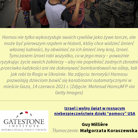
Hamas nie tylko wykorzystuje swoich cywilów jako żywe tarcze, ale
może być pierwszym rządem w historii, który chce widzieć śmierć
własnej ludności, by obwiniać za ich śmierć inny kraj, Izrael.
Tymczasem Izrael robi wszystko, co w jego mocy – poważnie
ryzykując życie swoich żołnierzy – aby nie popełniać żadnych zbrodni
przeciwko ludzkości ani nie dokonywać bombardowań na oślep, tak
jak robi to Rosja w Ukrainie. Na zdjęciu: terroryści Hamasu
pozwalają dzieciom bawić się karabinami automatycznymi w
mieście Gaza, 14 czerwca 2021 r. (Zdjęcie: Mahmud Hams/AFP via
Getty Images)
Izrael i wolny świat w rosnącym
niebezpieczeństwie dzięki “pomocy” USA
Guy Millière
Tłumaczenie:
Małgorzata Koraszewska