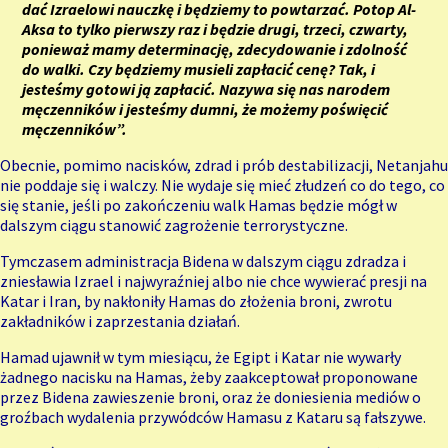
dać Izraelowi nauczkę i będziemy to powtarzać. Potop Al-
Aksa to tylko pierwszy raz i będzie drugi, trzeci, czwarty,
ponieważ mamy determinację, zdecydowanie i zdolność
do walki. Czy będziemy musieli zapłacić cenę? Tak, i
jesteśmy gotowi ją zapłacić. Nazywa się nas narodem
męczenników i jesteśmy dumni, że możemy poświęcić
męczenników”.
Obecnie, pomimo nacisków, zdrad i prób destabilizacji, Netanjahu
nie poddaje się i walczy. Nie wydaje się mieć złudzeń co do tego, co
się stanie, jeśli po zakończeniu walk Hamas będzie mógł w
dalszym ciągu stanowić zagrożenie terrorystyczne.
Tymczasem administracja Bidena w dalszym ciągu zdradza i
zniesławia Izrael i najwyraźniej albo nie chce wywierać presji na
Katar i Iran, by nakłoniły Hamas do złożenia broni, zwrotu
zakładników i zaprzestania działań.
Hamad ujawnił w tym miesiącu, że Egipt i Katar nie wywarły
żadnego nacisku na Hamas, żeby zaakceptował proponowane
przez Bidena zawieszenie broni, oraz że doniesienia mediów o
groźbach wydalenia przywódców Hamasu z Kataru są fałszywe.