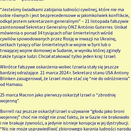
“Jesteśmy świadkami zabijania ludności cywilnej, które nie ma
sobie równych i jest bezprecedensowe w jakimkolwiek konflikcie,
odkąd jestem sekretarzem generalnym” – 21 listopada fałszywie
zaintonował Sekretarz Generalny ONZ António Guterres. Unikał
mówienia o ponad
34 tysiącach ofiar śmiertelnych wśród
cywilów
spowodowanych przez Rosję w inwazji na Ukrainę,
setkach tysięcy
ofiar śmiertelnych w wojnie w Syrii
lub o
trwającej
wojnie domowej w Sudanie
, w wyniku której zginęły
także tysiące ludzi. Chciał atakować tylko jeden kraj: Izrael.
Wkrótce fałszywe oskarżenia wobec Izraela stały się jeszcze
bardziej odrażające. 21 marca 2024 r. Sekretarz stanu USA Antony
Blinken zasugerował, że Izrael może stać się “nie do odróżnienia”
od Hamasu.
25 marca Macron jako pierwszy oskarżył Izrael o “zbrodnię
wojenną”.
Borrell raz jeszcze oskarżył Izrael o używanie “głodu jako broni
wojennej” choć nie mógł nie znać faktu, że w Gazie nie brakowało
i nie brakuje żywności, a jedynie istnieje korupcja w jej dystrybucji.
“Nic nie może usprawiedliwić zbiorowego karania ludności narodu