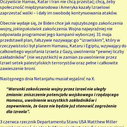
Oczywiście Hamas, Katar i Iran nie chcą przestać; chcą, żeby
społeczność międzynarodowa i Ameryka kazały Izraelowi
zaprzestać walki – i dały im swobodę kontynuowania ataków.
Obecnie wydaje się, że Biden chce jak najszybszego zakończenia
wojny,
jakiegokolwiek
zakończenia. Wojna najwyraźniej nie
odpowiada programowi jego kampanii wyborczej. 31 maja
przedstawił plan, fałszywie nazywając go “izraelskim”, który w
rzeczywistości był planem Hamasu, Kataru i Egiptu, wzywający do
całkowitego wycofania Izraela z Gazy, uwolnienia “pewnej liczby
zakładników” (nie wszystkich) w zamian za uwolnienie przez
Izrael setek palestyńskich terrorystów oraz pełne i całkowite
zawieszenie broni.
Następnego dnia Netanjahu musiał
wyjaśnić
na X:
“Warunki zakończenia wojny przez Izrael nie uległy
zmianie: zniszczenie potencjału wojskowego i rządzącego
Hamasu, uwolnienie wszystkich zakładników i
zapewnienie, że Gaza nie będzie już stanowić zagrożenia
dla Izraela”.
3 czerwca rzecznik Departamentu Stanu USA Matthew Miller