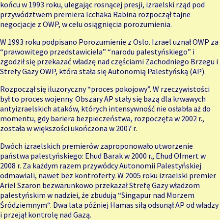
końcu w 1993 roku, ulegając rosnącej presji, izraelski rząd pod
przywództwem premiera Icchaka Rabina rozpoczął tajne
negocjacje z OWP, w celu osiągnięcia porozumienia.
W 1993 roku podpisano Porozumienie z Oslo. Izrael uznał OWP za
“prawowitego przedstawiciela” “narodu palestyńskiego” i
zgodził się przekazać władzę nad częściami Zachodniego Brzegu i
Strefy Gazy OWP, która
stała się Autonomią Palestyńską
(AP).
Rozpoczął się iluzoryczny “proces pokojowy”. W rzeczywistości
był to
proces wojenny
. Obszary AP stały się bazą dla krwawych
antyizraelskich ataków, których intensywność nie osłabła aż do
momentu, gdy bariera bezpieczeństwa, rozpoczęta w 2002 r.,
została w większości ukończona w 2007 r.
Dwóch izraelskich premierów zaproponowało utworzenie
państwa palestyńskiego: Ehud Barak w 2000 r., Ehud Olmert w
2008 r. Za każdym razem przywódcy Autonomii Palestyńskiej
odmawiali, nawet bez kontroferty. W 2005 roku izraelski premier
Ariel Szaron bezwarunkowo przekazał Strefę Gazy władzom
palestyńskim w nadziei, że zbudują “
Singapur nad Morzem
Śródziemnym
“. Dwa lata później Hamas siłą odsunął AP od władzy
i przejął kontrolę nad Gazą.