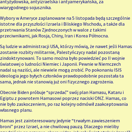
antyżydowska, antyizraelska i antyamerykańska, za
wiarygodnego sojusznika.
Wybory w Ameryce zaplanowane na 5 listopada będą szczególnie
istotne dla przyszłości Izraela i Bliskiego Wschodu, a także dla
przetrwania Stanów Zjednoczonych w walce z takimi
przeciwnikami, jak Rosja, Chiny, Iran i Korea Północna.
Są ludzie w administracji USA, którzy mówią, że nawet jeśli Hamas
zostanie rozbity militarnie, Palestyńczycy nadal pozostaną
zindoktrynowani. To samo można było powiedzieć po II wojnie
światowej o ludności Niemiec i Japonii. Pewnie w Niemczech
nadal są naziści, ale niewiele mogą zrobić. Po pokonaniu ISIS
ideologia jego byłych członków prawdopodobnie pozostała ta
sama, jednak nie stanowią już oni fizycznego zagrożenia.
Obecnie Biden próbuje “sprzedać” swój plan Hamasu, Kataru i
Egiptu z powrotem Hamasowi poprzez naciski ONZ. Hamas, co
nie było zaskoczeniem, po raz kolejny odmówił zaakceptowania
własnego planu.
Hamas jest zainteresowany jedynie “trwałym zawieszeniem
broni” przez Izrael, a nie chwilową pauzą. Dlaczego mieliby