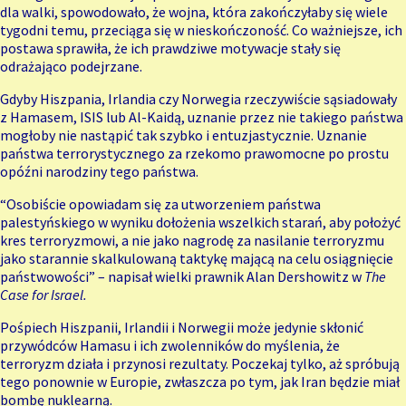
dla walki, spowodowało, że wojna, która zakończyłaby się wiele
tygodni temu, przeciąga się w nieskończoność. Co ważniejsze, ich
postawa sprawiła, że ich prawdziwe motywacje stały się
odrażająco podejrzane.
Gdyby Hiszpania, Irlandia czy Norwegia rzeczywiście sąsiadowały
z Hamasem, ISIS lub Al-Kaidą, uznanie przez nie takiego państwa
mogłoby nie nastąpić tak szybko i entuzjastycznie.
Uznanie
państwa terrorystycznego
za rzekomo prawomocne po prostu
opóźni narodziny tego państwa.
“Osobiście opowiadam się za utworzeniem państwa
palestyńskiego w wyniku dołożenia wszelkich starań, aby położyć
kres terroryzmowi, a nie jako nagrodę za nasilanie terroryzmu
jako starannie skalkulowaną taktykę mającą na celu osiągnięcie
państwowości” – napisał wielki prawnik Alan Dershowitz w
The
Case for Israel
.
Pośpiech Hiszpanii, Irlandii i Norwegii może jedynie skłonić
przywódców Hamasu i ich zwolenników do myślenia, że
terroryzm działa i przynosi rezultaty. Poczekaj tylko, aż spróbują
tego ponownie w Europie, zwłaszcza po tym, jak Iran będzie miał
bombę nuklearną.