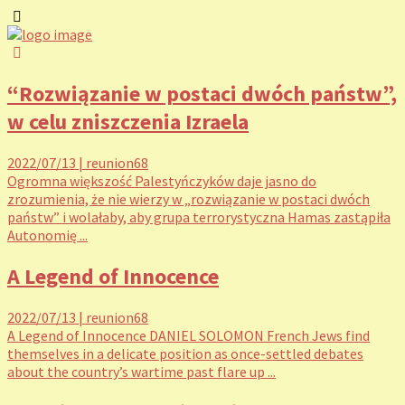
“Rozwiązanie w postaci dwóch państw”,
w celu zniszczenia Izraela
2022/07/13
|
reunion68
Ogromna większość Palestyńczyków daje jasno do
zrozumienia, że nie wierzy w „rozwiązanie w postaci dwóch
państw” i wolałaby, aby grupa terrorystyczna Hamas zastąpiła
Autonomię ...
A Legend of Innocence
2022/07/13
|
reunion68
A Legend of Innocence DANIEL SOLOMON French Jews find
themselves in a delicate position as once-settled debates
about the country’s wartime past flare up ...