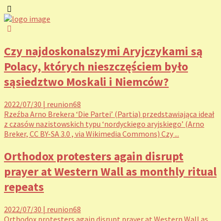
Czy najdoskonalszymi Aryjczykami są
Polacy, których nieszczęściem było
sąsiedztwo Moskali i Niemców?
2022/07/30
|
reunion68
Rzeźba Arno Brekera ‘Die Partei’ (Partia) przedstawiająca ideał
z czasów nazistowskich typu ‘nordyckiego aryjskiego’ (Arno
Breker, CC BY-SA 3.0 , via Wikimedia Commons) Czy ...
Orthodox protesters again disrupt
prayer at Western Wall as monthly ritual
repeats
2022/07/30
|
reunion68
Orthodox protesters again disrupt prayer at Western Wall as