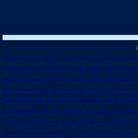
(
Żydów oskarżano o najgorsze zbrodnie w każdej epoce: zabójstwo 
Dziś oskarżenia są równie absurdalne, ale mnożą się szybciej niż k
Od czasu powstania Organizacji Narodów Zjednoczonych świat przechod
Kolonializm zmienił się z akceptowalnego na przestępczy dopiero po
przewodniczący Ligi Arabskiej, powiedział Anglo American Commissio
zdegenerowanej rasy, aby wprowadzić elementy postępu na obszar, któr
Rasizm stał się nowym złem w latach 60., wraz z erą praw obywatels
W latach 80. państwa zaczęły nakładać sankcje na RPA za politykę ap
Ostatnio liczba oskarżeń przeciwko Izraelowi przerodziła się w tsunami
musi być winny tej odrażającej zbrodni.