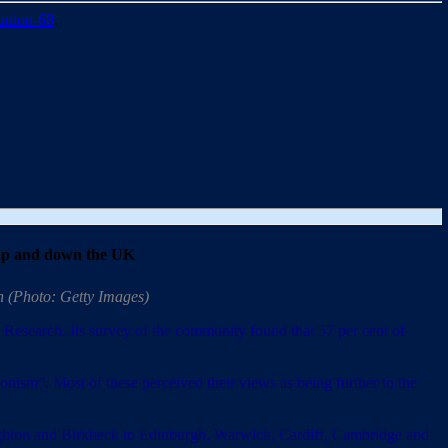
union-68
.
 up and down the UK
on (Photo: Getty Images)
icy Research. Its survey of the community found that 57 per cent of
ism”. Most of these perceived their views as being further to the
righton and Birkbeck to Edinburgh, Warwick, Cardiff, Cambridge and