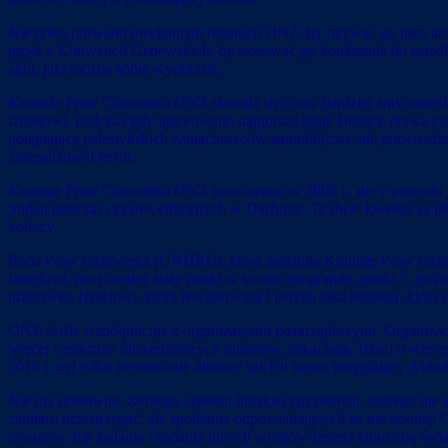
Nie tylko porwano mechanizm rezolucji ONZ, by używać go jako amu
język z Konwencji Genewskich, by stosować go konkretnie do osiedli
aktu, jaki można sobie wyobrazić.
Komisja Praw Człowieka ONZ stawała się coraz bardziej antyizraelska
Izraelowi, podczas gdy ignorowano najgorsze kraje łamiące prawa cz
potępiającą palestyńskich zamachowców-samobójców, ale potwierdzaj
zalegalizował terror.
Komisję Praw Człowieka ONZ rozwiązano w 2006 r., nie z powodu jej
Sudan podczas czystek etnicznych w Darfurze. Te dwie kwestie są je
kończy.
Rada Praw Człowieka (UNHRC), która zastąpiła Komisję Praw Człowiek
Izraelowi, ma również stały punkt w swoim programie, punkt 7, poś
przeciwko Izraelowi, która jest pierwszą i jedyną taką komisją, któ
ONZ ściśle współpracuje z organizacjami pozarządowymi. Organizacj
więcej i znacznie obszerniejszych raportów, oskarżając Izrael o wi
2016 r. był tylko nieznacznie dłuższy niż ich raport potępiający Air
Nie ma dosłownie żadnego aspektu ludzkiej egzystencji, którego nie 
zamiaru przestrzegać, ale spotkania odpowiadających za nie komisj
oceanów. Ich żądania i żądania innych wrogów Izraela zmuszają świa