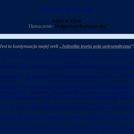
Wojna ONZ z sukcesem Żydów
Elder of Ziyon
Tłumaczenie:
Małgorzata Koraszewska
Jest to kontynuacja mojej serii „
Jednolita teoria pola antysemityzmu
”
Boga, zatruwanie studni, kontrolowanie rządów i wywoływanie wojen 
iedykolwiek. Być może najbardziej widocznym źródłem antysemityzmu j
ził przez fazy potępiania szeroko nagłośnionych zbrodni – i prędzej 
 II wojnie światowej. Narody arabskie oskarżyły Izrael o kolonializm
n w 1946 r.: „Syjonista, nowy Żyd, chce dominować i udaje, że ma sz
y nie chce postępu. Cóż, takie było roszczenie każdej potęgi, która c
kich. W 1975 r. ONZ uchwaliła rezolucję uznającą syjonizm za formę 
artheidu. Konferencja w Durbanie w 2001 r., zorganizowana w latach 90
: jeśli supremacja białych jest zła, to Izrael musi być winny „supremac