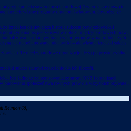
ć tradycyjne pojęcia suwerenności narodowej. Twierdzą, że muszą to
e mogą narzucić własne programy organom światowym, dowodzą, że
, że Izrael jest olśniewającą historią sukcesu praw człowieka i
ela do utrzymania bezpieczeństwa w obliczu międzynarodowych praw,
 zminimalizowania ofiar cywilnych wśród wrogów w najtrudniejszych
yczyną tak niepohamowanej nienawiści – ale właśnie izraelski sukces.
 człowieka. Te międzynarodowe organizacje nie są po prostu bezsilne
elski sukces stanowi zagrożenie dla ich filozofii.
ieka, bez żadnego zainteresowania ze strony ONZ i organizacji
la w budowaniu społeczeństwa równych praw dla wszystkich obywateli
ii Reunion’68,
ne.