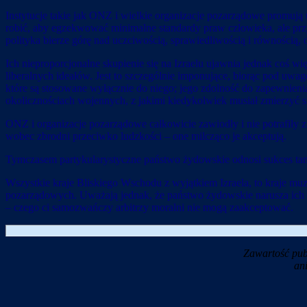
Instytucje takie jak ONZ i wielkie organizacje pozarządowe promują 
robić, aby egzekwować minimalne standardy praw człowieka, ale prz
polityka bierze górę nad uczciwością, sprawiedliwością i równością,
Ich nieproporcjonalne skupienie się na Izraelu ujawnia jednak coś więc
liberalnych ideałów. Jest to szczególnie imponujące, biorąc pod u
które są stosowane wyłącznie do niego; jego zdolność do zapewnieni
okolicznościach wojennych, z jakimi kiedykolwiek musiał zmierzyć si
ONZ i organizacje pozarządowe całkowicie zawiodły i nie potrafiły z
wobec zbrodni przeciwko ludzkości – one milcząco je akceptują.
Tymczasem partykularystyczne państwo żydowskie odnosi sukces tam, g
Wszystkie kraje Bliskiego Wschodu z wyjątkiem Izraela, to kraje mu
pozarządowych. Uważają jednak, że państwo żydowskie narusza ich i
– czego ci samozwańczy arbitrzy moralni nie mogą zaakceptować.
Zawartość pub
an