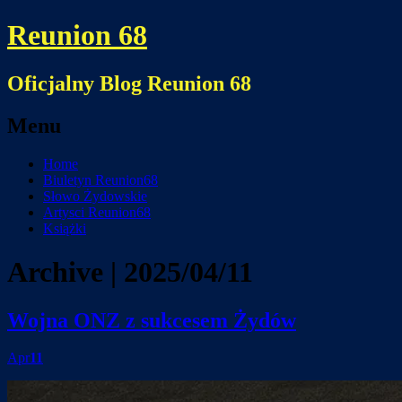
Reunion 68
Oficjalny Blog Reunion 68
Menu
Skip
Home
to
Biuletyn Reunion68
content
Słowo Żydowskie
Artysci Reunion68
Książki
Archive | 2025/04/11
Wojna ONZ z sukcesem Żydów
Apr
11