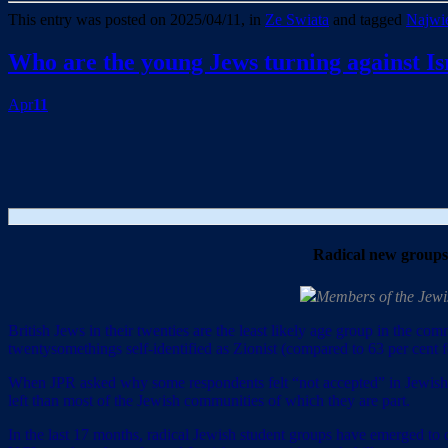
This entry was posted on 2025/04/11, in
Ze Swiata
and tagged
Najwie
Who are the young Jews turning against Is
Apr
11
Radical new groups
Members of the Jewis
British Jews in their twenties are the least likely age group in the co
twentysomethings self-identified as Zionist (compared to 63 per cent
When JPR asked why some respondents felt “not accepted” in Jewish sp
left than most of the Jewish communities of which they are part.
In the last 17 months, radical Jewish student groups have emerged t