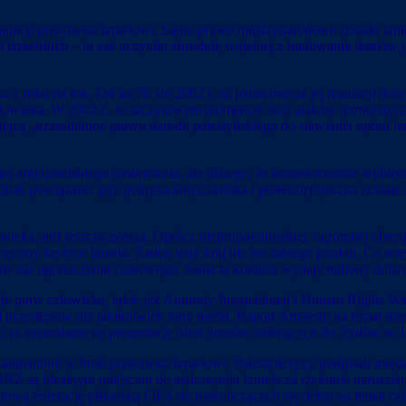
nicji przeciwko Izraelowi. Samo prawo międzynarodowe zostało zmien
 izraelskich – to zaś uczyniło zbrodnię wojenną z budowania domów pr
 z roku na rok. Od lat 70. do 2002 r. aż jedna trzecia jej rezolucji 
łowieka. W 2002 r., w szczytowym momencie serii ataków terrorystyczn
ącą „uzasadnione prawo narodu palestyńskiego do stawiania oporu iz
 antyizraelskiego nastawienia, ale dlatego, że konsekwentnie wybier
dnak powiązane: gdy polityka antyizraelska i proterrorystyczna zosta
a, jest jeszcze gorsza. Oprócz nieproporcjonalnej, ogromnej obsesji 
więcony krytyce Izraela. Żaden inny kraj nie ma takiego punktu. Co w
ra nie ma ograniczenia czasowego. Sama ta komisja wydaje miliony dol
e praw człowieka, takie jak Amnesty International i Human Rights Wa
ęcej przestępstw niż jakikolwiek inny naród. Raport Amnesty na temat
bnb za zezwalanie na prezentację ofert domów należących do Żydów w Ju
zamieniono w broń przeciwko Izraelowi. Palestyńczycy podpisali międz
i ONZ są idealnym miejscem do atakowania Izraela za rzekome narusze
tową federację piłkarską FIFA do niekończących się debat na temat cz