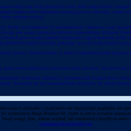
uniwersalistyczną wizję globalnych norm, które mają uchylić i zastąpi
ykłady krajów, które najbardziej naruszają prawa człowieka, a któr
 o które rzekomo walczą.
ej. Kiedy już pominiemy ich zniekształcenia i kłamstwa, staje się jasne
wagę trwały stan wojny narzucony państwu żydowskiemu. Zdolność Izra
a równych praw swojej arabskiej mniejszości, jego bohaterskie próby
ę jakikolwiek naród zachodni, pokazują, że to nie wady Izraela są prz
mienić postaw i działań krajów, w których najbardziej łamie się prawa
dzie nawet najbardziej podziwiane kraje zawodzą. Ten żydowski i izra
zułmańskie (większość arabskich), systematycznie łamiące prawa człow
deały. Powodem nie jest samookreślenie się Izraela, ale sukces Izrae
likowanych artykułów i materiałów nie reprezentuje poglądów ani opin
i też webmastera Blogu Reunion’68, chyba ze jest to wyraźnie zaznaczo
Twoje uwagi, linki, własne artykuły lub wiadomości prześlij na adres:
webmaster@reunion68.com