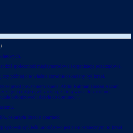
.)
światowych.
est dziś społeczność międzynarodowa i organizacje pozarządowe.
czy później o te właśnie zbrodnie oskarżany był Izrael.
 jeszcze przed powstaniem Izraela. Abdul Rahman Hassan Azzam,
czególną misję cywilizacyjną, z którą wraca do zacofanej,
hciała kolonizować i dążyła do dominacji”.
rasizmu.
., oskarżyła Izrael o apartheid
ji żydowskiej”. Jeśli ludobójstwo jest złem ostatecznym, to Izrael