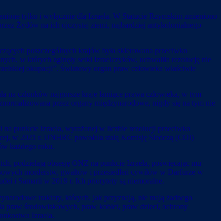
ione tylko i wyłącznie dla Izraela. W Statucie Rzymskim zmieniono
zez Żydów na ich ojczystej ziemi, najbardziej antykolonialnego
dotyczących poszczególnych krajów była skierowana przeciwko
ych, w których zginęły setki Izraelczyków, uchwaliła rezolucję nie
raelskiej okupacji”. Światowy organ praw człowieka właściwie
ała na członków najgorsze kraje łamiące prawa człowieka, w tym
je znormalizowana przez organy międzynarodowe, nigdy się na tym nie
na punkcie Izraela, wyrażanej w liczbie rezolucji przeciwko
ięcej, w 2021 r. UNHRC powołała stałą Komisję Śledczą (COI)
arów każdego roku.
tch, podzielają obsesję ONZ na punkcie Izraela, poświęcając mu
 masowych morderstw, gwałtów i przesiedleń cywilów w Darfurze w
dei i Samarii w 2019 r. Ich priorytety są niemoralne.
ynarodowe traktaty, których, jak przyznają, nie mają żadnego
nia praw środowiskowych, praw kobiet, praw dzieci, ochrony
łonkostwa Izraela.