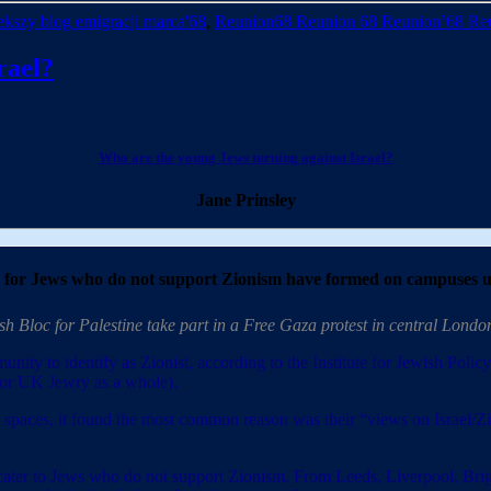
kszy blog emigracji marca'68
,
Reunion68 Reunion 68 Reunion’68 Re
rael?
Who are the young Jews turning against Israel?
Jane Prinsley
 for Jews who do not support Zionism have formed on campuses
h Bloc for Palestine take part in a Free Gaza protest in central Lond
mmunity to identify as Zionist, according to the Institute for Jewish Pol
 for UK Jewry as a whole).
aces, it found the most common reason was their “views on Israel/Zion
o cater to Jews who do not support Zionism. From Leeds, Liverpool, B