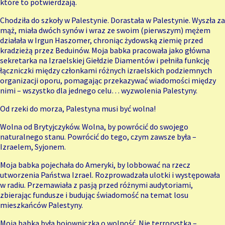
które to potwierdzają.
Chodziła do szkoły w Palestynie. Dorastała w Palestynie. Wyszła za
mąż, miała dwóch synów i wraz ze swoim (pierwszym) mężem
działała w Irgun Haszomer, chroniąc żydowską ziemię przed
kradzieżą przez Beduinów. Moja babka pracowała jako główna
sekretarka na Izraelskiej Giełdzie Diamentów i pełniła funkcję
łączniczki między członkami różnych izraelskich podziemnych
organizacji oporu, pomagając przekazywać wiadomości między
nimi – wszystko dla jednego celu… wyzwolenia Palestyny.
Od rzeki do morza, Palestyna musi być wolna!
Wolna od Brytyjczyków. Wolna, by powrócić do swojego
naturalnego stanu. Powrócić do tego, czym zawsze była –
Izraelem, Syjonem.
Moja babka pojechała do Ameryki, by lobbować na rzecz
utworzenia Państwa Izrael. Rozprowadzała ulotki i występowała
w radiu. Przemawiała z pasją przed różnymi audytoriami,
zbierając fundusze i budując świadomość na temat losu
mieszkańców Palestyny.
Moja babka była bojowniczką o wolność. Nie terrorystką –