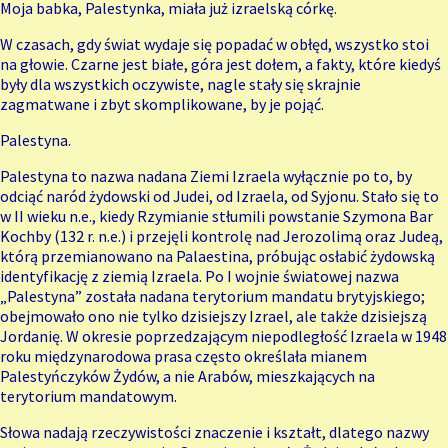
Moja babka, Palestynka, miała już izraelską córkę.
W czasach, gdy świat wydaje się popadać w obłęd, wszystko stoi
na głowie. Czarne jest białe, góra jest dołem, a fakty, które kiedyś
były dla wszystkich oczywiste, nagle stały się skrajnie
zagmatwane i zbyt skomplikowane, by je pojąć.
Palestyna.
Palestyna to nazwa nadana Ziemi Izraela wyłącznie po to, by
odciąć naród żydowski od Judei, od Izraela, od Syjonu. Stało się to
w II wieku n.e., kiedy Rzymianie stłumili powstanie Szymona Bar
Kochby (132 r. n.e.) i przejęli kontrolę nad Jerozolimą oraz Judeą,
którą przemianowano na Palaestina, próbując osłabić żydowską
identyfikację z ziemią Izraela. Po I wojnie światowej nazwa
„Palestyna” została nadana terytorium mandatu brytyjskiego;
obejmowało ono nie tylko dzisiejszy Izrael, ale także dzisiejszą
Jordanię. W okresie poprzedzającym niepodległość Izraela w 1948
roku międzynarodowa prasa często określała mianem
Palestyńczyków Żydów, a nie Arabów, mieszkających na
terytorium mandatowym.
Słowa nadają rzeczywistości znaczenie i kształt, dlatego nazwy