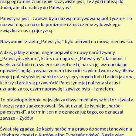
mają ogromne znaczenie. Oczywiste jest, że Żydzi należą do
Judei, ale kto należy do Palestyny?
Palestyna jest i zawsze była nazwą motywowaną politycznie. To
nazwa mająca na celu poniżenie i zniszczenie żydowskiego
związku z naszą ojczyzną.
Nazywanie Izraela „Palestyną” było pierwotną mową nienawiści.
A dziś, jakby znikąd, nagle pojawił się nowy naród zwany
„Palestyńczykami”, który domaga się „Palestyny” dla siebie. I
większość ludzi na świecie akceptuje tę narrację, wzmacniając
opowieść będącą wypaczeniem historii i szyderstwem z wysiłków
mojej palestyńskiej babki oraz tysięcy innych ludzi takich jak ona,
którzy starali się przywrócić Palestynie jej należny status i
uznanie za to, czym naprawdę i zawsze była – Izraelem.
To prawdopodobnie największy chwyt medialny w historii świata.
I wszyscy go zaakceptowali. Świat uznał, że istnieje „naród
palestyński”, a termin ten nie oznacza już tego, co oznaczał
zawsze – Żydów.
Świat się zgadza, że każdy naród ma prawo do samostanowienia
(chyba że chodzi o Kurdów albo Tybetańczyków). Nagle więc