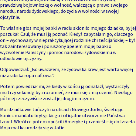
prawdziwą bojowniczką o wolność, walczącą o prawo swojego
narodu, narodu żydowskiego, do życia w wolności w swojej
ojczyźnie.
To właśnie głos mojej babki w radiu skłoniło mojego dziadka, by jej
poszukał. Czuł, że musi ją poznać. Kiedyś zapytałam go, dlaczego
on – wychowany w niepraktykującej rodzinie chrześcijańskiej – był
tak zainteresowany i poruszony apelem mojej babki o
wyzwolenie Palestyny i pomoc narodowi żydowskiemu w
odbudowie ojczyzny.
Odpowiedział: „Bo uważałem, że żydowska krew jest warta więcej
niż arabska ropa naftowa”.
Potem powiedział mi, że kiedy w końcu ją odnalazł, wystarczyły
mu trzy sekundy, by zrozumieć, że musi się z nią ożenić. Niedługo
później rzeczywiście został jej drugim mężem.
Moi dziadkowie tańczyli na ulicach Nowego Jorku, świętując
koniec mandatu brytyjskiego i oficjalne utworzenie Państwa
Izrael. Wkrótce potem opuścili Amerykę i przenieśli się do Izraela.
Moja matka urodziła się w Jafie.