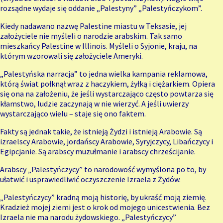
rozsądne wydaje się oddanie „Palestyny” „Palestyńczykom”.
Kiedy nadawano nazwę Palestine miastu w Teksasie, jej
założyciele nie myśleli o narodzie arabskim. Tak samo
mieszkańcy Palestine w Illinois. Myśleli o Syjonie, kraju, na
którym wzorowali się założyciele Ameryki.
„Palestyńska narracja” to jedna wielka kampania reklamowa,
którą świat połknął wraz z haczykiem, żyłką i ciężarkiem. Opiera
się ona na założeniu, że jeśli wystarczająco często powtarza się
kłamstwo, ludzie zaczynają w nie wierzyć. A jeśli uwierzy
wystarczająco wielu – staje się ono faktem.
Fakty są jednak takie, że istnieją Żydzi i istnieją Arabowie. Są
izraelscy Arabowie, jordańscy Arabowie, Syryjczycy, Libańczycy i
Egipcjanie. Są arabscy muzułmanie i arabscy chrześcijanie.
Arabscy „Palestyńczycy” to narodowość wymyślona po to, by
ułatwić i usprawiedliwić oczyszczenie Izraela z Żydów.
„Palestyńczycy” kradną moją historię, by ukraść moją ziemię.
Kradzież mojej ziemi jest o krok od mojego unicestwienia. Bez
Izraela nie ma narodu żydowskiego. „Palestyńczycy”