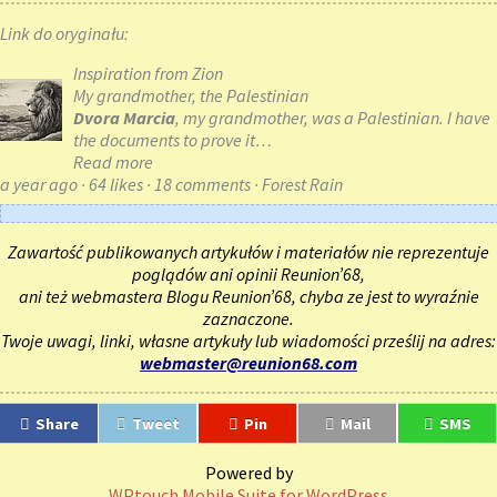
Link do oryginału:
Inspiration from Zion
My grandmother, the Palestinian
Dvora Marcia
, my grandmother, was a Palestinian. I have
the documents to prove it…
Read more
a year ago · 64 likes · 18 comments · Forest Rain
Zawartość publikowanych artykułów i materiałów nie reprezentuje
poglądów ani opinii Reunion’68,
ani też webmastera Blogu Reunion’68, chyba ze jest to wyraźnie
zaznaczone.
Twoje uwagi, linki, własne artykuły lub wiadomości prześlij na adres:
webmaster@reunion68.com
Share
Tweet
Pin
Mail
SMS
Powered by
WPtouch Mobile Suite for WordPress