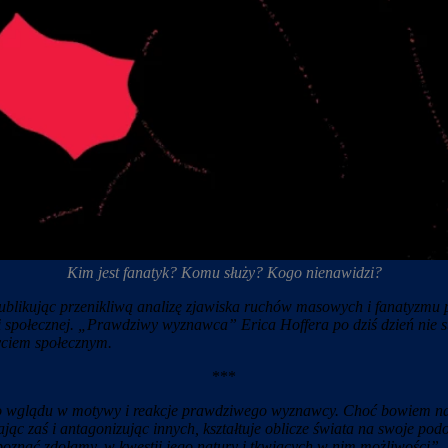
Kim jest fanatyk? Komu służy? Kogo nienawidzi?
ublikując przenikliwą analizę zjawiska ruchów masowych i fanatyzmu po
i społecznej. „Prawdziwy wyznawca” Erica Hoffera po dziś dzień nie st
yciem społecznym.
***
ego wglądu w motywy i reakcje prawdziwego wyznawcy. Choć bowiem nas
jąc zaś i antagonizując innych, kształtuje oblicze świata na swoje pod
oznać zdołamy, w kwestii jego natury i tkwiących w nim możliwości”.