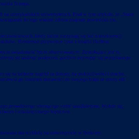
Donalda Trumpa.
ch na amerykańskich uniwersytetach. Pisał w tym artykule, że „Stany
nawiązaniu do tego właśnie zdania znajomy powiedział mu,
łecznościowych, kiedy ludzie zaczynają się bać konsekwencji
 ataków. Henderson przywołuje cytat z książki Hoffera:
apięcia świadomość bycia obserwowanym. Zaskakujące jest to,
starają się uniknąć podejrzeń, gorliwie trzymając się przepisanego
się na kulturze nagród za donosy, na podejrzliwości i strachu.
umiewał go fenomen nienawiści do swojego kraju ze strony elit
conego prawdziwego wierzącego widać analfabetyzm. Wydaje się,
 czworo i scholastycznego krętactwa.
oponowano mu wykłady na uniwersytecie w Berkeley.