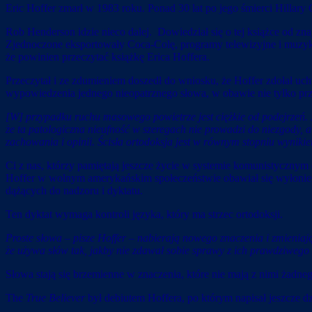
Eric Hoffer zmarł w 1983 roku. Ponad 30 lat po jego śmierci Hillary
Rob Henderson idzie nieco dalej. Dowiedział się o tej książce od zn
Zjednoczone eksportowały Coca-Colę, programy telewizyjne i muzykę
że powinien przeczytać książkę Erica Hoffera.
Przeczytał i ze zdumieniem doszedł do wniosku, że Hoffer zdołał u
wypowiedzenia jednego nieopatrznego słowa, w obawie nie tylko prz
[W] przypadku ruchu masowego powietrze jest ciężkie od podejrzeń. 
że ta patologiczna nieufność w szeregach nie prowadzi do niezgody, a
zachowania i opinii. Ścisła ortodoksja jest w równym stopniu wynikie
Ci z nas, którzy pamiętają jeszcze życie w systemie komunistycznym 
Hoffer w wolnym amerykańskim społeczeństwie obawiał się wyłonienia
dążących do nadzoru i dyktatu.
Ten dyktat wymaga kontroli języka, który ma strzec ortodoksji.
Proste słowa – pisze Hoffer – nabierają nowego znaczenia i zmienia
że używa słów tak, jakby nie zdawał sobie sprawy z ich prawdziwego 
Słowa stają się brzemienne w znaczenia, które nie mają z nimi żadne
The
True Believer
był debiutem Hoffera, po którym napisał jeszcze 