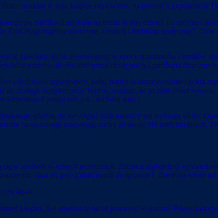
 Clinton szukała w jego książce odpowiedzi na pytanie o popularność 
ajomego po publikacji artykułu na temat dyskryminacji inaczej myślący
. Dziś eksportujemy oburzenie, cenzurę i mobbing społeczny”. To w 
chwycić zjawisko, które obserwujemy w epoce smartfonów i mediów spo
ed ostracyzmem, ale również przed utratą pracy i groźbami fizycznych
Jest wścibstwo i szpiegostwo, pełne napięcia obserwowanie i pełna n
le do ścisłego konformizmu. Wierni, wiedząc, że są stale obserwowani, 
m wzajemnych podejrzeń, jak i żarliwej wiary.
doskonale wiedzą, że zwycięski ruch masowy nie wymaga wiary. Opiera 
 się fanatycznego masowego ruchu ze strony elit intelektualnych. Zd
ją się w symbole w tajnych przekazach. Zatem u najbardziej wykształ
znaczenia. Stąd też jego zamiłowanie do sprzeczek, dzielenia włosa na
go związku.
dziesięć książek. Do emerytury nadal pracował w stoczni. Potem zapr