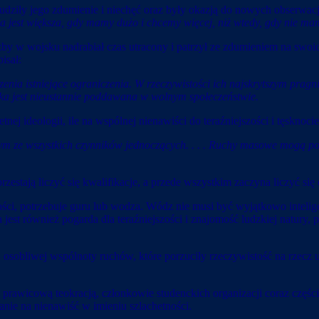
budziły jego zdumienie i niechęć oraz były okazją do nowych obserwacj
a jest większa, gdy mamy dużo i chcemy więcej, niż wtedy, gdy nie ma
żby w wojsku nadrabiał czas utracony i patrzył ze zdumieniem na swoic
isał:
nia istniejące ograniczenia. W rzeczywistości ich najskrytszym pragn
tka jest nieustannie poddawana w wolnym społeczeństwie.
ej ideologii, ile na wspólnej nienawiści do teraźniejszości i tęsknocie
nym ze wszystkich czynników jednoczących. . . . Ruchy masowe mogą po
stają liczyć się kwalifikacje, a przede wszystkim zaczyna liczyć si
ości, potrzebuje guru lub wodza. Wódz nie musi być wyjątkowo inteli
jest również pogarda dla teraźniejszości i znajomość ludzkiej natury, 
osobliwej wspólnoty ruchów, które porzuciły rzeczywistość na rzecz u
le prawicową teokracją, członkowie studenckich organizacji coraz częś
anie na nienawiść w imieniu szlachetności.