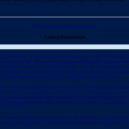
Ruchy masowe i tęsknota do nienawiści
Andrzej Koraszewski
ch psychologów, to życiorys. Syn koreańskiej prostytutki i narkomanki
e wojsko i studia. Jego niedawno wydana autobiografia jest bestselle
opogląd lub luksusowe wierzenia). Żyjący w luksie chcą urządzać świ
nach ubogich wychowuje się w rozbitych rodzinach bez ojca, że masow
a łamach The Free Press opowiada o proroctwie Erica Hoffera.
iała. O dzieciństwie Hoffera nie wiadomo nic. Urodził się gdzieś na p
ie, mając już ponad 40 lat, zostaje dokerem w San Francisco i może w
był nielegalnym imigrantem (do końca życia miał niemiecki akcent). Nie
f Mass Movements
(polski tytuł „Prawdziwy wyznawca”), ukazała się w 1
teresowanie i podziw zarówno polityków, jak i badaczy. Czy Eric Hoff
ę są w stanie zrozumieć, że nie traktuje ona tylko o ich wrogach, ale r