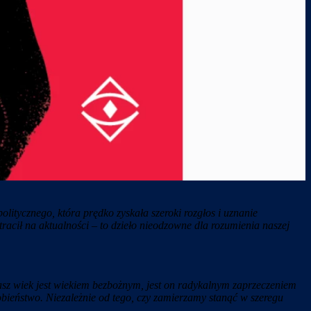
litycznego, która prędko zyskała szeroki rozgłos i uznanie
racił na aktualności – to dzieło nieodzowne dla rozumienia naszej
z wiek jest wiekiem bezbożnym, jest on radykalnym zaprzeczeniem
obieństwo. Niezależnie od tego, czy zamierzamy stanąć w szeregu