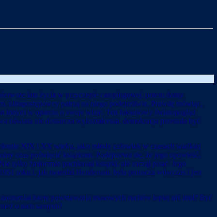
, pierwsze lata życia w przyczepie campingowej, potem domy
rem, ultrapostępowcy patrzą na niego podejrzliwie. Prawdę mówiąc,
at innym w oparciu o swoje wizje. Ten luksusowy światopogląd
a oświata nie dostarcza wykształcenia, demokracja przestała być
rzełomie XIX i XX wieku, jako młody człowiek w czasach wielkiej
olny czas poświęcić książkom. Podejrzewa się, że jego opowieść,
 tylko żarłocznie pochłaniał książki, ale zaczął pisać. Jego
951 roku i, jak twierdzi Henderson, była prorocza wówczas i jest
er zrozumiał istotę powstawania masowych ruchów lepiej niż inni? Być
ównież o nich samych?