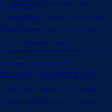
i. Paliwem masowych ruchów jest frustracja, ale frustracja
my nic i chcemy trochę”
.
h kolegów, których pożerała nieustająca frustracja. Nic dziwnego,
ieniem jest położenie kresu „wolności dla wszystkich”. Chcą
 za niejasno określoną utopijną przyszłością.
wstawać i rozprzestrzeniać się bez wiary w boga, ale nigdy bez wiary
ę oddanie, wierność i gotowość do przemocy?
gentny, musi mieć odwagę krzyku, musi okazać głęboką wiarę,
przywiązania do symboli i ceremonii. Ważna jest również
topii. Przychodzą z lewa i z prawa, w głębokim przekonaniu,
ciej przypominają hunwejbinów z czasów rewolucji kulturalnej