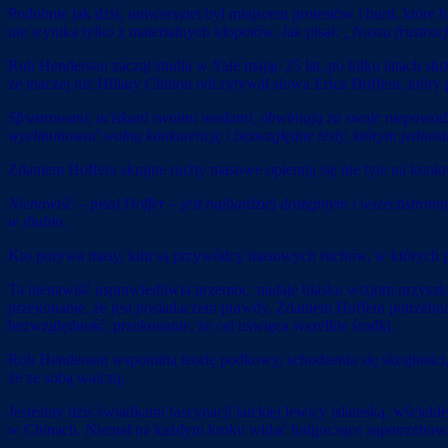
Podobnie jak dziś, uniwersytet był miejscem protestów i burd, które 
nie wynika tylko z materialnych kłopotów. Jak pisał:
„Nasza frustracj
Rob Henderson zaczął studia w Yale mając 25 lat, po kilku latach słu
że inaczej niż Hillary Clinton odczytywał słowa Erica Hoffera, który p
Sfrustrowani, uciskani swoimi wadami, obwiniają za swoje niepowodze
wyeliminować wolną konkurencję i bezwzględne testy, którym jednos
Zdaniem Hoffera skrajne ruchy masowe opierają się nie tyle na konkretn
Nienawiść – pisał Hoffer – jest najbardziej dostępnym i wszechstron
w diabła.
Kto porywa masy, kim są przywódcy masowych ruchów, w których prze
Ta nienawiść usprawiedliwia przemoc, nadaje blasku wizjom przyszł
przekonanie, że jest posiadaczem prawdy. Zdaniem Hoffera potrzebna 
bezwzględność, przekonanie, że cel uświęca wszelkie środki.
Rob Henderson wspomina teorię podkowy, schodzenia się skrajności, 
że ze sobą walczą.
Jesteśmy dziś świadkami fascynacji laickiej lewicy islamską, wściek
w Chinach. Niemal na każdym kroku widać bulgoczące zapotrzebow