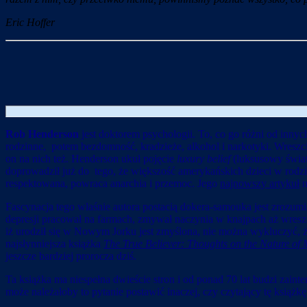
Eric Hoffer
Rob Henderson
jest doktorem psychologii. To, co go różni od inny
rodzinne, potem bezdomność, kradzieże, alkohol i narkotyki. Wreszci
on na nich też. Henderson ukuł pojęcie
luxury belief
(luksusowy świat
doprowadził już do tego, że większość amerykańskich dzieci w rodzi
respektowana, powraca anarchia i przemoc. Jego
najnowszy artykuł
n
Fascynacja tego właśnie autora postacią dokera-samouka jest zrozum
depresji pracował na farmach, zmywał naczynia w knajpach aż wreszc
iż urodził się w Nowym Jorku jest zmyślona, nie można wykluczyć, że 
najsłynniejsza książka
The True Believer: Thoughts on the Nature o
jeszcze bardziej prorocza dziś.
Ta książka ma niespełna dwieście stron i od ponad 70 lat budzi zain
może należałoby to pytanie postawić inaczej, czy czytający tę książk