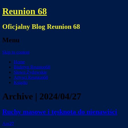
Reunion 68
Oficjalny Blog Reunion 68
Menu
Skip to content
Home
Biuletyn Reunion68
Słowo Żydowskie
Artysci Reunion68
Książki
Archive | 2024/04/27
Ruchy masowe i tęsknota do nienawiści
Apr
27