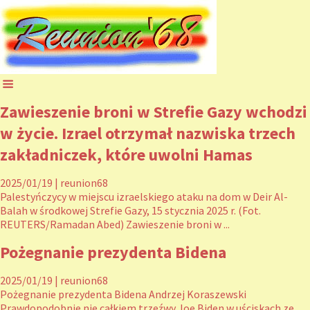
Zawieszenie broni w Strefie Gazy wchodzi
w życie. Izrael otrzymał nazwiska trzech
zakładniczek, które uwolni Hamas
2025/01/19
|
reunion68
Palestyńczycy w miejscu izraelskiego ataku na dom w Deir Al-
Balah w środkowej Strefie Gazy, 15 stycznia 2025 r. (Fot.
REUTERS/Ramadan Abed) Zawieszenie broni w ...
Pożegnanie prezydenta Bidena
2025/01/19
|
reunion68
Pożegnanie prezydenta Bidena Andrzej Koraszewski
Prawdopodobnie nie całkiem trzeźwy Joe Biden w uściskach ze