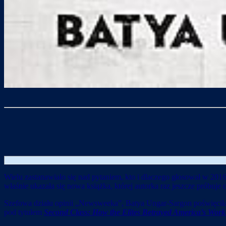
Wielu zastanawiało się nad pytaniem, kto i dlaczego głosował w 201
właśnie ukazała się nowa książka, której autorka raz jeszcze próbuje
Szefowa działu opinii „Newsweeka”, Batya Ungar-Sargon poświęciła
pod tytułem
Second Class: How the Elites Betrayed America’s Wo