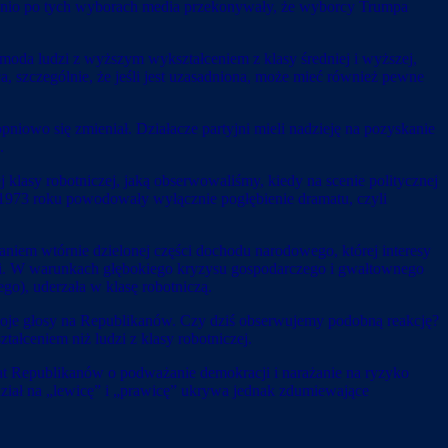
nio po tych wyborach media przekonywały, że wyborcy Trumpa
moda ludzi z wyższym wykształceniem z klasy średniej i wyższej,
jąca, szczególnie, że jeśli jest uzasadniona, może mieć również pewne
pniowo się zmieniał. Działacze partyjni mieli nadzieję na pozyskanie
.
lasy robotniczej, jaką obserwowaliśmy, kiedy na scenie politycznej
1973 roku powodowały wyłącznie pogłębienie dramatu, czyli
iem wtórnie dzielonej części dochodu narodowego, której interesy
artii. W warunkach głębokiego kryzysu gospodarczego i gwałtownego
o), uderzała w klasę robotniczą.
 swoje głosy na Republikanów. Czy dziś obserwujemy podobną reakcję?
ceniem niż ludzi z klasy robotniczej.
ktorat Republikanów o podważanie demokracji i narażanie na ryzyko
dział na „lewicę” i „prawicę” ukrywa jednak zdumiewające