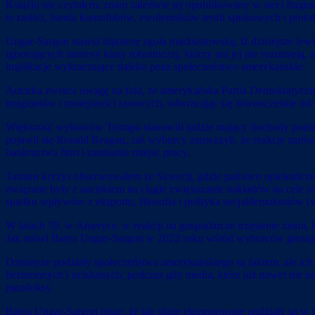
Książki nie czytałem, znam zaledwie jej opublikowany w sieci fragm
to rasiści, banda ksenofobów, zwolenników teorii spiskowych i proto
Ungar-Sargon stawia hipotezę zgoła marksistowską, iż dzisiejsze le
ignorujących interesy klasy robotniczej, którzy ani jej nie rozumieją,
implikacje wykraczające daleko poza społeczeństwo amerykańskie.
Autorka zwraca uwagę na fakt, że amerykańska Partia Demokratyczna by
imigrantów i mniejszości rasowych, odwracając się równocześnie od s
Większość wyborców Trumpa stanowili ludzie mający dochody poniżej
pojawił się Ronald Reagan, zaś wyborcy zauważyli, że reakcje zar
bankructwa firm i zanikanie miejsc pracy.
Tamten kryzys obserwowałem ze Szwecji, gdzie państwo opiekuńcze 
związane były z naciskiem na ciągłe zwiększanie nakładów na cele s
spadku wpływów z eksportu, filozofia i polityka socjaldemokratów (
W latach 70. w Ameryce, w reakcji na gospodarcze trzęsienie ziemi,
Jak mówi Batya Ungar-Sargon w 2022 roku wśród wyborców głosujący
Dzisiejsze podziały społeczeństwa amerykańskiego są faktem, ale ich 
bezbronnych i uciskanych, podczas gdy media, które już nawet nie u
paradoksy.
Batya Ungar-Sargon pisze, że tak silnie eksponowane podziały są w 