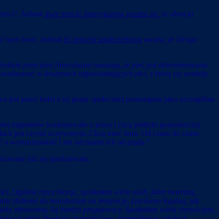
zieci’. Jednak
dwie trzecie Amerykanów zgadza się
, że aborcja
aść nam broń. Jednak
61 procent społeczeństwa
uważa, że Druga
ednak przeciętni Amerykanie uważają, że płeć jest determinowana
ywalizować w drużynach odpowiadających płci, z którą się urodziły.
jest przez ludzi z tej grupy społecznej postrzegana jako szczególnie
iej migrantów konkurowało o pracę i chcą polityki gospodarczej
hodach jest czymś oczywistym. Chcą mieć dom. Od czasu do czasu
 o wyrozumiałość i nie odcinanie ich od prądu.”
nicowane niż się spodziewała.
ci. Ogólnie rzecz biorąc, spotkałam wiele osób, które twierdzą,
nie zbliżone do moratorium na imigrację, (zarówno legalną, jak
opiekę zdrowotną. Są bardzo progejowscy. Spotkałam wielu chrześcijan,
twią się także ideologią transpłciową, szczególnie w szkołach.