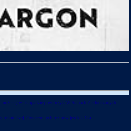
ia może się w listopadzie powtórzyć. W Stanach Zjednoczonych
y robotniczej. Owocem tych rozmów jest książka