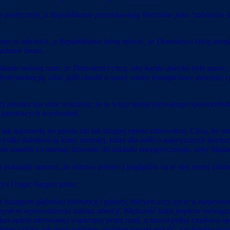
podręcznej, a Republikanie przedstawiają liberałów jako ‘zabójców d
niny w szkołach, a Republikanie lubią mówić, że Demokraci chcą ukr
iadanie broni.
anie mówią nam, że Demokraci chcą, aby każde dziecko było queer. J
yskryminacją, choć jeśli chodzi o sport, osoby transpłciowe powinny r
utorka ma silne wrażenie, że ta wizja spolaryzowanego społeczeństwa 
 i gazetowych wyobrażeń.
ak naprawdę po prostu nie tak drogiej opieki zdrowotnej. Chcą, by mn
wysiłki stabilnością klasy średniej, która dla osób o najwyższych doc
ie musieli co miesiąc dzwonić do zakładu energetycznego, żeby błagać
a pokazały autorce, że różnice postaw i poglądów są w niej mniej zróż
tya Ungar-Sargon pisze:
rodzajem głębokiej tolerancji i pokory, których uczy życie w niepewnoś
mysłem wprowadzenia zakazu aborcji. Większość ludzi popiera rozwiąza
e plan opieki zdrowotnej wspierany przez rząd, a nawet pełną rządową 
iem i który, jak mieli nadzieję, znajdzie trwałą miłość. Ale bardzo mar