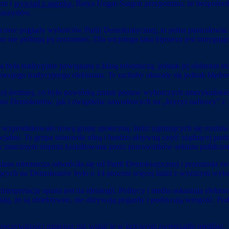
ent i
wywiad z autorką.
Batya Ungar-Sargon przypomina, że bezpośred
faszystów.
wicowe poglądy wyborców Partii Demokratycznej, to pełna pustosłowia 
 ani nie próbują jej zrozumieć. Dla socjologa taka hipoteza jest intrygu
ła tradycyjnie powiązana z klasą robotniczą, jednak jej elektorat sto
wojego tradycyjnego elektoratu. Te rachuby okazały się jednak błędne
 średniej, co było powtórką zmian postaw wyborczych amerykańskiej k
ówno Demokratów, jak i związków zawodowych na „kryzys naftowy” z 
wyprodukowało nową grupę społeczną, ludzi zajmujących się rozdawan
ocjalne. Ta grupa stanowiła silną i bardzo aktywną część rządzącej p
w znacznym stopniu kształtowana przez pracowników sektora publiczneg
 klasa robotnicza odwróciła się od Partii Demokratycznej i przeniosła
ch na Demokratów było o 14 procent więcej ludzi z wyższym wykształ
interpretacja oparta jest na ideologii. Politycy i media oskarżają ele
dają, że są obiektywne, nie ukrywają pogardy i podsycają wrogość. Po
rzeczywistości mniejsze niż widać je w krzywym zwierciadle mediów.