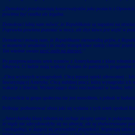
„Demokraci przedstawiają konserwatystów jako postacie z Opowieści 
powinna być rzadka ale legalna.
Demokraci lubią nam mówić, że Republikanie są napaleni na strzela
Poprawka powinna pozostać w mocy, ale zbyt łatwo jest wejść w pos
Demokraci mówią nam, że Republikanie nienawidzą gejów, a Republik
w momencie urodzenia i że osoby transpłciowe należy chronić przed d
Tak właśnie uważa
sześć osób na dziesięć
.”
Po przeprowadzeniu setek rozmów z Amerykanami z klasy robotniczej a
fałszywa. Ci ludzie mają większy dystans do partyjnych programów
„Chcą wyższych wynagrodzeń. Chcą lepszej opieki zdrowotnej – lub t
faworyzującej Amerykę. Chcą stabilnej pracy, która wynagrodzi ich 
wakacje z dziećmi. Wystarczająco dużo oszczędności w banku, żeby n
Oczywiście ta grupa społeczna nie jest monolitem, a jednak te badani
Próbując podsumować obraz jaki się wyłania z tych setek spotkań Ba
„Amerykańską klasę robotniczą cechuje skrajny umiar, w połączeniu z 
że nigdy nie zdecydowałyby się na aborcję, ale są zbulwersowane po
i nielegalną), w dającej się przewidzieć przyszłości. Wspierają takż
którzy mają w swojej rodzinie geja, i chcą, by traktowano go z szacunk