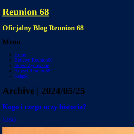
Reunion 68
Oficjalny Blog Reunion 68
Menu
Skip
Home
to
Biuletyn Reunion68
content
Słowo Żydowskie
Artysci Reunion68
Książki
Archive | 2024/05/25
Kogo i czego uczy historia?
May
25