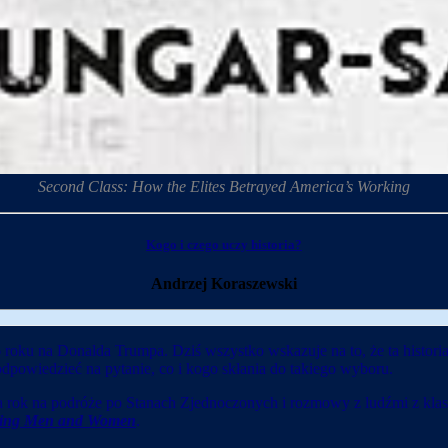
Second Class: How the Elites Betrayed America’s Working
Kogo i czego uczy historia?
Andrzej Koraszewski
6 roku na Donalda Trumpa. Dziś wszystko wskazuje na to, że ta histor
 odpowiedzieć na pytanie, co i kogo skłania do takiego wyboru.
 rok na podróże po Stanach Zjednoczonych i rozmowy z ludźmi z klas
rking Men and Women
.