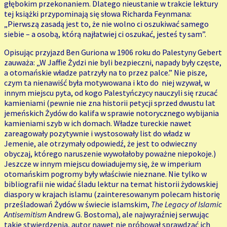
głębokim przekonaniem. Dlatego nieustanie w trakcie lektury
tej książki przypominają się słowa Richarda Feynmana:
„Pierwszą zasadą jest to, że nie wolno ci oszukiwać samego
siebie – a osobą, którą najłatwiej ci oszukać, jesteś ty sam”.
Opisując przyjazd Ben Guriona w 1906 roku do Palestyny Gebert
zauważa: „W Jaffie Żydzi nie byli bezpieczni, napady były częste,
a otomańskie władze patrzyły na to przez palce.” Nie pisze,
czym ta nienawiść była motywowana i kto do niej wzywał, w
innym miejscu pyta, od kogo Palestyńczycy nauczyli się rzucać
kamieniami (pewnie nie zna historii petycji sprzed dwustu lat
jemeńskich Żydów do kalifa w sprawie notorycznego wybijania
kamieniami szyb w ich domach. Władze tureckie nawet
zareagowały pozytywnie i wystosowały list do władz w
Jemenie, ale otrzymały odpowiedź, że jest to odwieczny
obyczaj, którego naruszenie wywołałoby poważne niepokoje.)
Jeszcze w innym miejscu dowiadujemy się, że w imperium
otomańskim pogromy były właściwie nieznane. Nie tylko w
bibliografii nie widać śladu lektur na temat historii żydowskiej
diaspory w krajach islamu (zainteresowanym polecam historię
prześladowań Żydów w świecie islamskim,
The Legacy of Islamic
Antisemitism
Andrew G. Bostoma), ale najwyraźniej serwując
takie stwierdzenia, autor nawet nie próbował sprawdzać ich