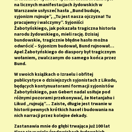
na licznych manifestacjach żydowskich w
Warszawie usłyszeć hasła „Bund buduje,
syjonizm rujnuje”, „Tu jest nasza ojczyzna! Tu
pracujemy i walczymy”. Syjoniści
Żabotyńskiego, jak pokazała tragiczna historia
narodu żydowskiego, mieli rację. Dzisiaj
bundowskie, tragicznie błędne hasło można
odwrócić – Syjonizm budował, Bund rujnował…
Apel Żabotyńskiego do diaspory był tragicznym
wołaniem, zwalczanym do samego końca przez
Bund.
W swoich książkach o Izraelu i obfitej
publicystyce o dzisiejszych syjonistach z Likudu,
będących kontynuatorami formacji syjonistów
Żabotyńskiego, pan Gebert nadal usiłuje pod
różnymi pozorami przekonywać, że Netanjahu i
Likud „rujnują”… Zaiste, długie jest trwanie w
historii pewnych krótkich haseł i budowania na
nich narracji przez kolejne dekady.
Zastanawia mnie do głębi trwająca już 100 lat
tlącą się w wielu środowiskach żydowskich