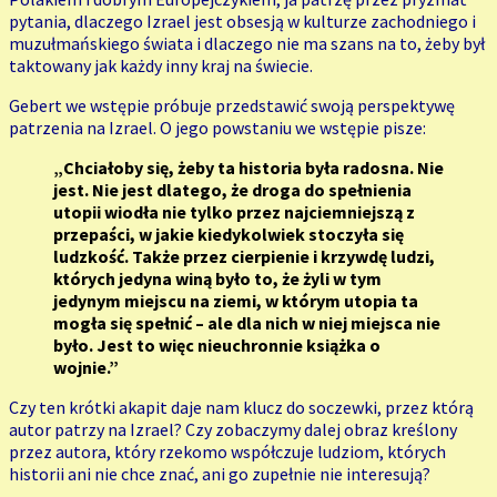
pytania, dlaczego Izrael jest obsesją w kulturze zachodniego i
muzułmańskiego świata i dlaczego nie ma szans na to, żeby był
taktowany jak każdy inny kraj na świecie.
Gebert we wstępie próbuje przedstawić swoją perspektywę
patrzenia na Izrael. O jego powstaniu we wstępie pisze:
„Chciałoby się, żeby ta historia była radosna. Nie
jest. Nie jest dlatego, że droga do spełnienia
utopii wiodła nie tylko przez najciemniejszą z
przepaści, w jakie kiedykolwiek stoczyła się
ludzkość. Także przez cierpienie i krzywdę ludzi,
których jedyna winą było to, że żyli w tym
jedynym miejscu na ziemi, w którym utopia ta
mogła się spełnić – ale dla nich w niej miejsca nie
było. Jest to więc nieuchronnie książka o
wojnie.”
Czy ten krótki akapit daje nam klucz do soczewki, przez którą
autor patrzy na Izrael? Czy zobaczymy dalej obraz kreślony
przez autora, który rzekomo współczuje ludziom, których
historii ani nie chce znać, ani go zupełnie nie interesują?