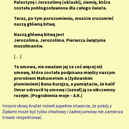
Palestynę i Jerozolimę [oklaski], ziemię, która
została pobłogosławiona dla całego świata.
Teraz, po tym porozumieniu, musicie zrozumieć
naszą główną bitwę.
Naszą główną bitwą jest
Jerozolima. Jerozolima. Pierwsza świątynia
muzułmanów.
[…]
Ta umowa, nie uważam jej za coś więcej niż
umowę, która została podpisana między naszym
prorokiem Mahometem a [żydowskim
plemieniem] Banu Kurajza, a pamiętacie, że kalif
Omar odrzucił tę umowę i [uznał] ją za nikczemny
rozejm. [Pogrubienia moje – A.K.]
Innymi słowy Arafat mówił zupełnie otwarcie, że pokój z
Żydami może być tylko chwilowy i żadnej umowy nie zamierza
trwale respektować.