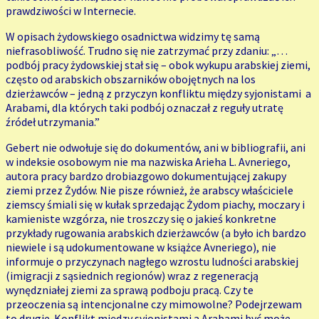
prawdziwości w Internecie.
W opisach żydowskiego osadnictwa widzimy tę samą
niefrasobliwość. Trudno się nie zatrzymać przy zdaniu: „…
podbój pracy żydowskiej stał się – obok wykupu arabskiej ziemi,
często od arabskich obszarników obojętnych na los
dzierżawców – jedną z przyczyn konfliktu między syjonistami a
Arabami, dla których taki podbój oznaczał z reguły utratę
źródeł utrzymania.”
Gebert nie odwołuje się do dokumentów, ani w bibliografii, ani
w indeksie osobowym nie ma nazwiska Arieha L. Avneriego,
autora pracy bardzo drobiazgowo dokumentującej zakupy
ziemi przez Żydów. Nie pisze również, że arabscy właściciele
ziemscy śmiali się w kułak sprzedając Żydom piachy, moczary i
kamieniste wzgórza, nie troszczy się o jakieś konkretne
przykłady rugowania arabskich dzierżawców (a było ich bardzo
niewiele i są udokumentowane w książce Avneriego), nie
informuje o przyczynach nagłego wzrostu ludności arabskiej
(imigracji z sąsiednich regionów) wraz z regeneracją
wynędzniałej ziemi za sprawą podboju pracą. Czy te
przeoczenia są intencjonalne czy mimowolne? Podejrzewam
to drugie. Konflikt między syjonistami a Arabami być może