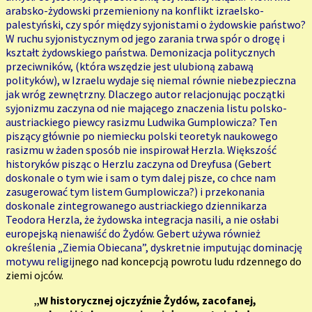
arabsko-żydowski przemieniony na konflikt izraelsko-
palestyński, czy spór między syjonistami o żydowskie państwo?
W ruchu syjonistycznym od jego zarania trwa spór o drogę i
kształt żydowskiego państwa. Demonizacja politycznych
przeciwników, (która wszędzie jest ulubioną zabawą
polityków), w Izraelu wydaje się niemal równie niebezpieczna
jak wróg zewnętrzny. Dlaczego autor relacjonując początki
syjonizmu zaczyna od nie mającego znaczenia listu polsko-
austriackiego piewcy rasizmu Ludwika Gumplowicza? Ten
piszący głównie po niemiecku polski teoretyk naukowego
rasizmu w żaden sposób nie inspirował Herzla. Większość
historyków pisząc o Herzlu zaczyna od Dreyfusa (Gebert
doskonale o tym wie i sam o tym dalej pisze, co chce nam
zasugerować tym listem Gumplowicza?) i przekonania
doskonale zintegrowanego austriackiego dziennikarza
Teodora Herzla, że żydowska integracja nasili, a nie osłabi
europejską nienawiść do Żydów. Gebert używa również
określenia „Ziemia Obiecana”, dyskretnie imputując dominację
motywu religij
nego nad koncepcją powrotu ludu rdzennego do
ziemi ojców.
„W historycznej ojczyźnie Żydów, zacofanej,