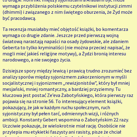
wymaga przybliżenia polskiemu czytelnikowi instytucji zimmi
(dhimmi) i związanego z nim świętego oburzenia, że Żyd może
być pracodawcą.
Ta recenzja musiałaby mieć objętość książki, bo komentarza
wymaga co drugie zdanie. Jeszcze przed pierwszą wojną
światową narastają napaści na osady żydowskie, ale zdaniem
Geberta to tylko kryminaliści (nie można przecież napisać, że
mogli mieć jakieś religijne motywy), a Żydzi bronią interesu
narodowego, a nie swojego życia.
Dzisiejsze spory między lewicą i prawicą trudno zrozumieć bez
analizy sporów między syjonizmem zakorzenionym w myśli
socjalistycznej i syjonizmem „rewizjonistów”, który był mniej
mesjański, mniej romantyczny, a bardziej przyziemny. Tu
kluczowa jest postać Ze’eva Żabotyńskiego, która pierwszy raz
pojawia się na stronie 56. To interesujący element książki,
pokazujący, że jak w każdym ruchu społecznym, ruch
syjonistyczny był pełen tarć, odmiennych wizji, i różnych
ambicji. Konstanty Gebert wspomina o Żabotyńskim 22 razy.
Uczciwie pokazuje, że wielokrotnie miał rację. Osobiście nie
przylepia mu etykietki faszysty ani rasisty, pisze że chciał