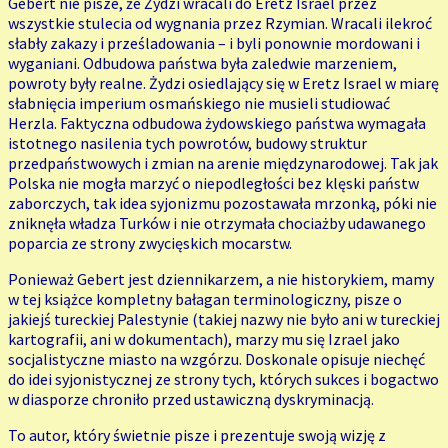
Gebert nie pisze, że Żydzi wracali do Eretz Israel przez
wszystkie stulecia od wygnania przez Rzymian. Wracali ilekroć
słabły zakazy i prześladowania – i byli ponownie mordowani i
wyganiani. Odbudowa państwa była zaledwie marzeniem,
powroty były realne. Żydzi osiedlający się w Eretz Israel w miarę
słabnięcia imperium osmańskiego nie musieli studiować
Herzla. Faktyczna odbudowa żydowskiego państwa wymagała
istotnego nasilenia tych powrotów, budowy struktur
przedpaństwowych i zmian na arenie międzynarodowej. Tak jak
Polska nie mogła marzyć o niepodległości bez klęski państw
zaborczych, tak idea syjonizmu pozostawała mrzonką, póki nie
zniknęła władza Turków i nie otrzymała chociażby udawanego
poparcia ze strony zwycięskich mocarstw.
Ponieważ Gebert jest dziennikarzem, a nie historykiem, mamy
w tej książce kompletny bałagan terminologiczny, pisze o
jakiejś tureckiej Palestynie (takiej nazwy nie było ani w tureckiej
kartografii, ani w dokumentach), marzy mu się Izrael jako
socjalistyczne miasto na wzgórzu. Doskonale opisuje niechęć
do idei syjonistycznej ze strony tych, których sukces i bogactwo
w diasporze chroniło przed ustawiczną dyskryminacją.
To autor, który świetnie pisze i prezentuje swoją wizję z