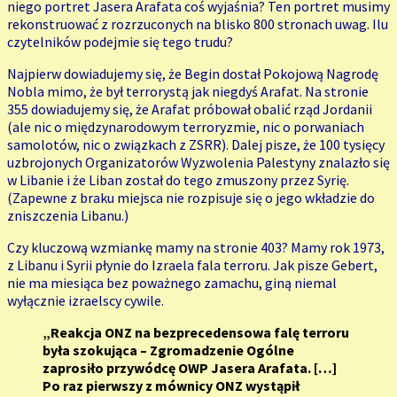
niego portret Jasera Arafata coś wyjaśnia? Ten portret musimy
rekonstruować z rozrzuconych na blisko 800 stronach uwag. Ilu
czytelników podejmie się tego trudu?
Najpierw dowiadujemy się, że Begin dostał Pokojową Nagrodę
Nobla mimo, że był terrorystą jak niegdyś Arafat. Na stronie
355 dowiadujemy się, że Arafat próbował obalić rząd Jordanii
(ale nic o międzynarodowym terroryzmie, nic o porwaniach
samolotów, nic o związkach z ZSRR). Dalej pisze, że 100 tysięcy
uzbrojonych Organizatorów Wyzwolenia Palestyny znalazło się
w Libanie i że Liban został do tego zmuszony przez Syrię.
(Zapewne z braku miejsca nie rozpisuje się o jego wkładzie do
zniszczenia Libanu.)
Czy kluczową wzmiankę mamy na stronie 403? Mamy rok 1973,
z Libanu i Syrii płynie do Izraela fala terroru. Jak pisze Gebert,
nie ma miesiąca bez poważnego zamachu, giną niemal
wyłącznie izraelscy cywile.
„Reakcja ONZ na bezprecedensowa falę terroru
była szokująca – Zgromadzenie Ogólne
zaprosiło przywódcę OWP Jasera Arafata. […]
Po raz pierwszy z mównicy ONZ wystąpił