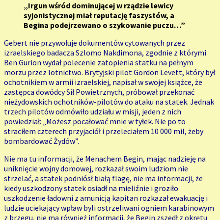
„Irgun wśród dominującej w rządzie lewicy
syjonistycznej miał reputację faszystów, a
Begina podejrzewano o szykowanie puczu…”
Gebert nie przywołuje dokumentów cytowanych przez
izraelskiego badacza Szlomo Nakdimona, zgodnie z którymi
Ben Gurion wydał polecenie zatopienia statku na pełnym
morzu przez lotnictwo. Brytyjski pilot Gordon Levett, który był
ochotnikiem w armii izraelskiej, napisał w swojej książce, że
zastępca dowódcy Sił Powietrznych, próbował przekonać
nieżydowskich ochotników-pilotów do ataku na statek. Jednak
trzech pilotów odmówiło udziału w misji, jeden z nich
powiedział: „Możesz pocałować mnie w tyłek. Nie po to
straciłem czterech przyjaciół i przeleciałem 10 000 mil, żeby
bombardować Żydów”.
Nie ma tu informacji, że Menachem Begin, mając nadzieję na
uniknięcie wojny domowej, rozkazał swoim ludziom nie
strzelać, a statek podniósł białą flagę, nie ma informacji, że
kiedy uszkodzony statek osiadł na mieliźnie i groziło
uszkodzenie ładowni z amunicją kapitan rozkazał ewakuację i
ludzie uciekający wpław byli ostrzeliwani ogniem karabinowym
z brzegu, nie ma również informacji, że Begin zszedł z okrętu