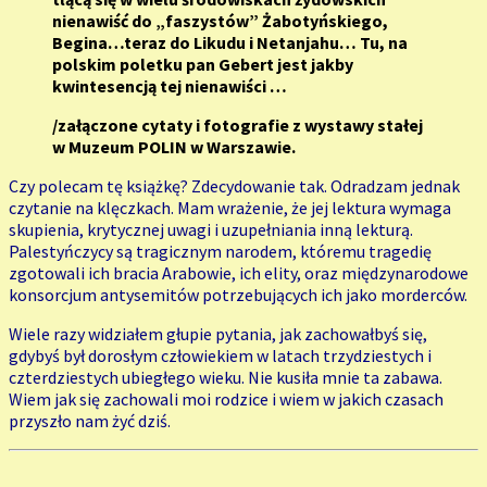
nienawiść do „faszystów” Żabotyńskiego,
Begina…teraz do Likudu i Netanjahu… Tu, na
polskim poletku pan Gebert jest jakby
kwintesencją tej nienawiści …
/załączone cytaty i fotografie z wystawy stałej
w Muzeum POLIN w Warszawie.
Czy polecam tę książkę? Zdecydowanie tak. Odradzam jednak
czytanie na klęczkach. Mam wrażenie, że jej lektura wymaga
skupienia, krytycznej uwagi i uzupełniania inną lekturą.
Palestyńczycy są tragicznym narodem, któremu tragedię
zgotowali ich bracia Arabowie, ich elity, oraz międzynarodowe
konsorcjum antysemitów potrzebujących ich jako morderców.
Wiele razy widziałem głupie pytania, jak zachowałbyś się,
gdybyś był dorosłym człowiekiem w latach trzydziestych i
czterdziestych ubiegłego wieku. Nie kusiła mnie ta zabawa.
Wiem jak się zachowali moi rodzice i wiem w jakich czasach
przyszło nam żyć dziś.