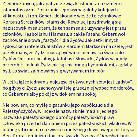
Zjednoczonych, jak analizuje związki islamu z nazizmem i
islamofaszyzm. Pokazanie tego wymagałoby kolejnych
kilkunastu stron. Gebert doskonale wie, że to członkowie
Korpusu Strażników Islamskiej Rewolucji pozdrawiają się
nazistowskim salutem, że ten sam salut używany jest przez
członków Hezbollahu i Hamasu, a także Fatahu. Gebert woli
zachowanie słowa „faszyści” dla Żydów. Jak setki innych
żydowskich intelektualistów z Karolem Marksem na czele, jest
przekonany, że Żydzi muszą być winni nienawiści świata do
Żydów. On sam chciałby, jak Juliusz Słowacki, Żydów w anioły
przerobić. Jednak Żydzi nie są i nie mogą być aniołami, a gdyby
byli, to świat zajmowałby się wyrywaniem im piór.
W tej książce jednym z najczęściej używanych słów jest „gdyby”,
bo gdyby ci Żydzi zachowywali się grzeczniej wobec morderców,
to Gebert miałby pokój z widokiem na spokój.
Nie powiem, co myślę o gatunku jego współczucia dla
Palestyńczyków, w indeksie nazwisk nie ma ani jednego
nazwiska palestyńskiego obrońcy palestyńskich praw
człowieka przed ich łamaniem przez palestyńskich władców. W
bibliografii nie ma nazwiska izraelskiego lewicowego historyka
Ben-Drora Jeminiego (autora książki
Przemysł kłamstw
), brak