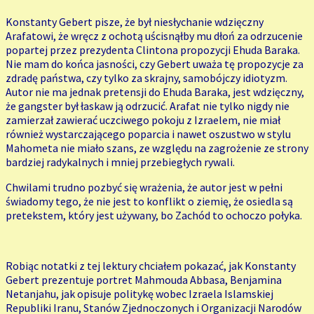
Konstanty Gebert pisze, że był niesłychanie wdzięczny
Arafatowi, że wręcz z ochotą uścisnąłby mu dłoń za odrzucenie
popartej przez prezydenta Clintona propozycji Ehuda Baraka.
Nie mam do końca jasności, czy Gebert uważa tę propozycje za
zdradę państwa, czy tylko za skrajny, samobójczy idiotyzm.
Autor nie ma jednak pretensji do Ehuda Baraka, jest wdzięczny,
że gangster był łaskaw ją odrzucić. Arafat nie tylko nigdy nie
zamierzał zawierać uczciwego pokoju z Izraelem, nie miał
również wystarczającego poparcia i nawet oszustwo w stylu
Mahometa nie miało szans, ze względu na zagrożenie ze strony
bardziej radykalnych i mniej przebiegłych rywali.
Chwilami trudno pozbyć się wrażenia, że autor jest w pełni
świadomy tego, że nie jest to konflikt o ziemię, że osiedla są
pretekstem, który jest używany, bo Zachód to ochoczo połyka.
Robiąc notatki z tej lektury chciałem pokazać, jak Konstanty
Gebert prezentuje portret Mahmouda Abbasa, Benjamina
Netanjahu, jak opisuje politykę wobec Izraela Islamskiej
Republiki Iranu, Stanów Zjednoczonych i Organizacji Narodów