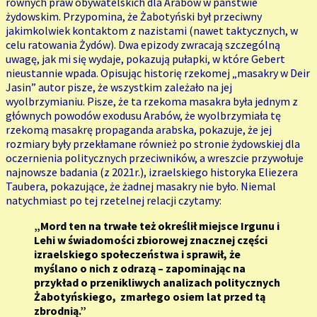
równych praw obywatelskich dla Arabów w państwie
żydowskim. Przypomina, że Żabotyński był przeciwny
jakimkolwiek kontaktom z nazistami (nawet taktycznych, w
celu ratowania Żydów). Dwa epizody zwracają szczególną
uwagę, jak mi się wydaje, pokazują pułapki, w które Gebert
nieustannie wpada. Opisując historię rzekomej „masakry w Deir
Jasin” autor pisze, że wszystkim zależało na jej
wyolbrzymianiu. Pisze, że ta rzekoma masakra była jednym z
głównych powodów exodusu Arabów, że wyolbrzymiała tę
rzekomą masakrę propaganda arabska, pokazuje, że jej
rozmiary były przekłamane również po stronie żydowskiej dla
oczernienia politycznych przeciwników, a wreszcie przywołuje
najnowsze badania (z 2021r.), izraelskiego historyka Eliezera
Taubera, pokazujące, że żadnej masakry nie było. Niemal
natychmiast po tej rzetelnej relacji czytamy:
„Mord ten na trwałe też określił miejsce Irgunu i
Lehi w świadomości zbiorowej znacznej części
izraelskiego społeczeństwa i sprawił, że
myślano o nich z odrazą – zapominając na
przykład o przenikliwych analizach politycznych
Żabotyńskiego, zmarłego osiem lat przed tą
zbrodnią.”