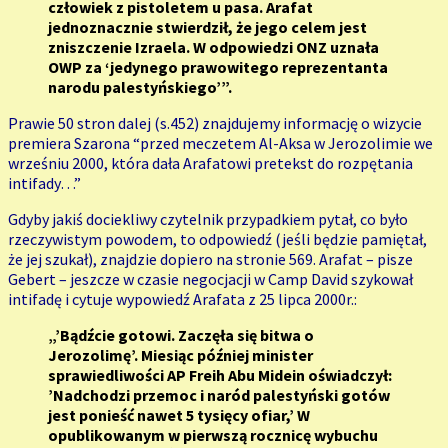
człowiek z pistoletem u pasa. Arafat
jednoznacznie stwierdził, że jego celem jest
zniszczenie Izraela. W odpowiedzi ONZ uznała
OWP za ‘jedynego prawowitego reprezentanta
narodu palestyńskiego’”.
Prawie 50 stron dalej (s.452) znajdujemy informację o wizycie
premiera Szarona “przed meczetem Al-Aksa w Jerozolimie we
wrześniu 2000, która dała Arafatowi pretekst do rozpętania
intifady…”
Gdyby jakiś dociekliwy czytelnik przypadkiem pytał, co było
rzeczywistym powodem, to odpowiedź (jeśli będzie pamiętał,
że jej szukał), znajdzie dopiero na stronie 569. Arafat – pisze
Gebert – jeszcze w czasie negocjacji w Camp David szykował
intifadę i cytuje wypowiedź Arafata z 25 lipca 2000r.:
„’Bądźcie gotowi. Zaczęła się bitwa o
Jerozolimę’. Miesiąc później minister
sprawiedliwości AP Freih Abu Midein oświadczył:
’Nadchodzi przemoc i naród palestyński gotów
jest ponieść nawet 5 tysięcy ofiar,’ W
opublikowanym w pierwszą rocznicę wybuchu