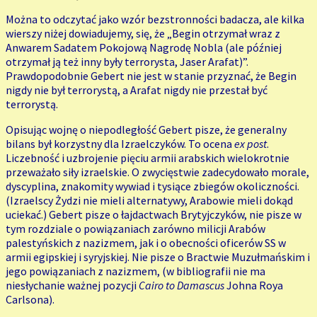
Można to odczytać jako wzór bezstronności badacza, ale kilka
wierszy niżej dowiadujemy, się, że „Begin otrzymał wraz z
Anwarem Sadatem Pokojową Nagrodę Nobla (ale później
otrzymał ją też inny były terrorysta, Jaser Arafat)”.
Prawdopodobnie Gebert nie jest w stanie przyznać, że Begin
nigdy nie był terrorystą, a Arafat nigdy nie przestał być
terrorystą.
Opisując wojnę o niepodległość Gebert pisze, że generalny
bilans był korzystny dla Izraelczyków. To ocena
ex post
.
Liczebność i uzbrojenie pięciu armii arabskich wielokrotnie
przeważało siły izraelskie. O zwycięstwie zadecydowało morale,
dyscyplina, znakomity wywiad i tysiące zbiegów okoliczności.
(Izraelscy Żydzi nie mieli alternatywy, Arabowie mieli dokąd
uciekać.) Gebert pisze o łajdactwach Brytyjczyków, nie pisze w
tym rozdziale o powiązaniach zarówno milicji Arabów
palestyńskich z nazizmem, jak i o obecności oficerów SS w
armii egipskiej i syryjskiej. Nie pisze o Bractwie Muzułmańskim i
jego powiązaniach z nazizmem, (w bibliografii nie ma
niesłychanie ważnej pozycji
Cairo to Damascus
Johna Roya
Carlsona).