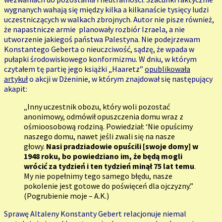
wygnanych wahają się między kilka a kilkanaście tysięcy ludzi
uczestniczących w walkach zbrojnych. Autor nie pisze również,
że napastnicze armie planowały rozbiór Izraela, a nie
utworzenie jakiegoś państwa Palestyna. Nie podejrzewam
Konstantego Geberta o nieuczciwość, sądzę, że wpada w
pułapki środowiskowego konformizmu. W dniu, w którym
czytałem tę partię jego książki „Haaretz”
opublikowała
artykuł
o akcji w Dżeninie, w którym znajdował się następujący
akapit:
„Inny uczestnik obozu, który woli pozostać
anonimowy, odmówił opuszczenia domu wraz z
ośmioosobową rodziną. Powiedział: ‘Nie opuścimy
naszego domu, nawet jeśli zwali się na nasze
głowy.
Nasi pradziadowie opuścili [swoje domy] w
1948 roku, bo powiedziano im, że będą mogli
wrócić za tydzień i ten tydzień minął 75 lat temu
.
My nie popełnimy tego samego błędu, nasze
pokolenie jest gotowe do poświęceń dla ojczyzny.”
(Pogrubienie moje – A.K.)
Sprawę Altaleny Konstanty Gebert relacjonuje niemal