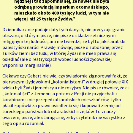
nędznej i tak zapomnianej, że nawet nie była
odrębną prowincją imperium otomańskiego,
mieszkało około 400 tysięcy ludzi, w tym nie
więcej niż 25 tysięcy Żydów.”
Dziennikarz nie podaje daty tych danych, nie precyzuje granic
obszaru, o którym pisze, nie pisze o składzie etnicznym i
religijnym tej ludności, ani nie twierdzi, że był to jakiś arabski
palestyński naród. Prawdę mówiąc, pisze o zubożonej przez
Turków ziemi bez ludu, w której Żydzi nie mieli prawa się
osiedlać (ale o restrykcjach wobec ludności żydowskiej
wspomina marginalnie).
Ciekawe czy Gebert nie wie, czy świadomie zignorował fakt, że
pierwszymi żydowskimi „kolonialistami” w drugiej połowie XIX
wieku byli Żydzi jemeńscy a nie rosyjscy. Nie pisze również, że ci
„kolonialiści” z Jemenu, a potem z Rosji nie przyjechali z
karabinami i nie przepędzali arabskich mieszkańców, tylko
płacili łapówki za prawo osiedlenia się i kupowali ziemię od
tureckiego państwa lub od arabskich szejków. To znaczy
owszem, pisze, ale starając się, żeby czytelnik nie wszystko z
tego opisu rozumiał.