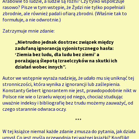
Arabowie to ludzie, a ludzie są różni? Czy tylko współczuje
rasowo? Pisze w tym wstępie, że Żydzi nie tylko popełniali
zbrodnie, ale również padali ofiarą zbrodni. (Właśnie tak to
formułuje, a nie odwrotnie.)
Zatrzymuje mnie zdanie:
„Nietrudno jednak dostrzec związek między
zadufaną ignorancją syjonistycznego hasła:
‘Ziemia bez ludu, dla ludu bez ziemi’ a
porażającą ślepotą Izraelczyków na skutki ich
działań wobec innych”.
Autor we wstępnie wyraża nadzieję, że udało mu się uniknąć tej
stronniczości, która wynika z ignorancji lub zaślepienia.
Konstanty Gebert ignorantem nie jest, prawdopodobnie nikt w
Polsce nie wie o Izraelu więcej od niego, chociaż studiując
uważnie indeksy i bibliografię bez trudu możemy zauważyć, od
czego starannie odwraca oczy.
***
W tej książce niemal każde zdanie zmusza do pytania, jak działa
umysł. Co jest myślą przewodnią tej ważnej książki? Konflikt