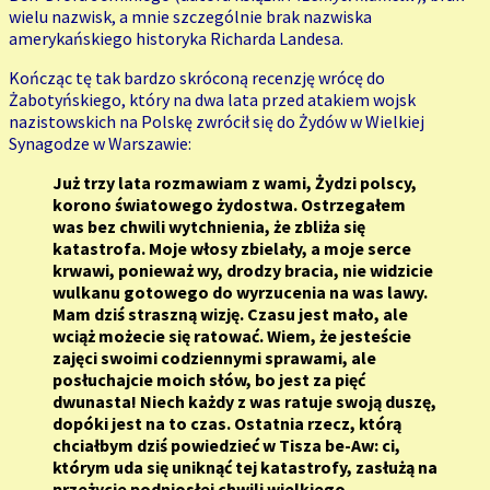
wielu nazwisk, a mnie szczególnie brak nazwiska
amerykańskiego historyka Richarda Landesa.
Kończąc tę tak bardzo skróconą recenzję wrócę do
Żabotyńskiego, który na dwa lata przed atakiem wojsk
nazistowskich na Polskę zwrócił się do Żydów w Wielkiej
Synagodze w Warszawie:
Już trzy lata rozmawiam z wami, Żydzi polscy,
korono światowego żydostwa. Ostrzegałem
was bez chwili wytchnienia, że zbliża się
katastrofa. Moje włosy zbielały, a moje serce
krwawi, ponieważ wy, drodzy bracia, nie widzicie
wulkanu gotowego do wyrzucenia na was lawy.
Mam dziś straszną wizję. Czasu jest mało, ale
wciąż możecie się ratować. Wiem, że jesteście
zajęci swoimi codziennymi sprawami, ale
posłuchajcie moich słów, bo jest za pięć
dwunasta! Niech każdy z was ratuje swoją duszę,
dopóki jest na to czas. Ostatnia rzecz, którą
chciałbym dziś powiedzieć w Tisza be-Aw: ci,
którym uda się uniknąć tej katastrofy, zasłużą na
przeżycie podniosłej chwili wielkiego