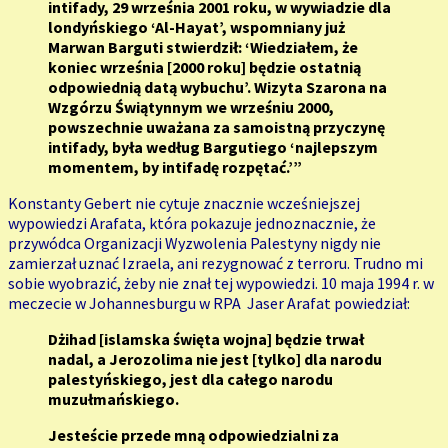
intifady, 29 września 2001 roku, w wywiadzie dla
londyńskiego ‘Al-Hayat’, wspomniany już
Marwan Barguti stwierdził: ‘Wiedziałem, że
koniec września [2000 roku] będzie ostatnią
odpowiednią datą wybuchu’. Wizyta Szarona na
Wzgórzu Świątynnym we wrześniu 2000,
powszechnie uważana za samoistną przyczynę
intifady, była według Bargutiego ‘najlepszym
momentem, by intifadę rozpętać.’”
Konstanty Gebert nie cytuje znacznie wcześniejszej
wypowiedzi Arafata, która pokazuje jednoznacznie, że
przywódca Organizacji Wyzwolenia Palestyny nigdy nie
zamierzał uznać Izraela, ani rezygnować z terroru. Trudno mi
sobie wyobrazić, żeby nie znał tej wypowiedzi. 10 maja 1994 r. w
meczecie w Johannesburgu w RPA Jaser Arafat powiedział:
Dżihad [islamska święta wojna] będzie trwał
nadal, a Jerozolima nie jest [tylko] dla narodu
palestyńskiego, jest dla całego narodu
muzułmańskiego.
Jesteście przede mną odpowiedzialni za