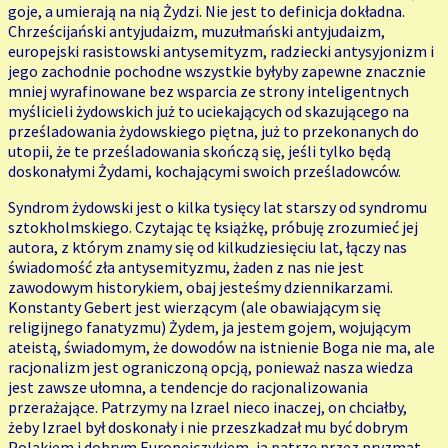
goje, a umierają na nią Żydzi. Nie jest to definicja dokładna.
Chrześcijański antyjudaizm, muzułmański antyjudaizm,
europejski rasistowski antysemityzm, radziecki antysyjonizm i
jego zachodnie pochodne wszystkie byłyby zapewne znacznie
mniej wyrafinowane bez wsparcia ze strony inteligentnych
myślicieli żydowskich już to uciekających od skazującego na
prześladowania żydowskiego piętna, już to przekonanych do
utopii, że te prześladowania skończą się, jeśli tylko będą
doskonałymi Żydami, kochającymi swoich prześladowców.
Syndrom żydowski jest o kilka tysięcy lat starszy od syndromu
sztokholmskiego. Czytając tę książkę, próbuję zrozumieć jej
autora, z którym znamy się od kilkudziesięciu lat, łączy nas
świadomość zła antysemityzmu, żaden z nas nie jest
zawodowym historykiem, obaj jesteśmy dziennikarzami.
Konstanty Gebert jest wierzącym (ale obawiającym się
religijnego fanatyzmu) Żydem, ja jestem gojem, wojującym
ateistą, świadomym, że dowodów na istnienie Boga nie ma, ale
racjonalizm jest ograniczoną opcją, ponieważ nasza wiedza
jest zawsze ułomna, a tendencje do racjonalizowania
przerażające. Patrzymy na Izrael nieco inaczej, on chciałby,
żeby Izrael był doskonały i nie przeszkadzał mu być dobrym
Polakiem i dobrym Europejczykiem, ja patrzę przez pryzmat