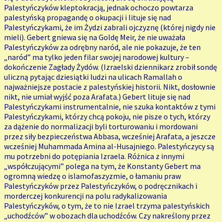
Palestyńczyków kleptokracją, jednak ochoczo powtarza
palestyńską propagandę o okupacji i lituje się nad
Palestyńczykami, że im Żydzi zabrali ojczyznę (której nigdy nie
mieli). Gebert gniewa się na Goldę Meir, że nie uważała
Palestyńczyków za odrębny naród, ale nie pokazuje, że ten
„naród” ma tylko jeden filar swojej narodowej kultury –
dokończenie Zagłady Żydów. (Izraelski dziennikarz zrobił sondę
uliczną pytając dziesiątki ludzi na ulicach Ramallah o
najważniejsze postacie z palestyńskiej historii. Nikt, dosłownie
nikt, nie umiał wyjść poza Arafata.) Gebert lituje się nad
Palestyńczykami instrumentalnie, nie szuka kontaktów z tymi
Palestyńczykami, którzy chcą pokoju, nie pisze o tych, którzy
za dążenie do normalizacji byli torturowaniu i mordowani
przez siły bezpieczeństwa Abbasa, wcześniej Arafata, a jeszcze
wcześniej Muhammada Amina al-Husajniego. Palestyńczycy są
mu potrzebni do potępiania Izraela. Różnica z innymi
„współczującymi” polega na tym, że Konstanty Gebert ma
ogromną wiedzę o islamofaszyzmie, o łamaniu praw
Palestyńczyków przez Palestyńczyków, o podręcznikach i
morderczej konkurencji na polu radykalizowania
Palestyńczyków, o tym, że to nie Izrael trzyma palestyńskich
„uchodźców” w obozach dla uchodźców. Czy nakreślony przez