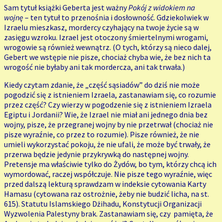
Sam tytuł książki Geberta jest ważny
Pokój z widokiem na
wojnę
– ten tytuł to przenośnia i dosłowność. Gdziekolwiek w
Izraelu mieszkasz, mordercy czyhający na twoje życie są w
zasięgu wzroku. Izrael jest otoczony śmiertelnymi wrogami,
wrogowie są również wewnątrz. (O tych, którzy są nieco dalej,
Gebert we wstępie nie pisze, chociaż chyba wie, że bez nich ta
wrogość nie byłaby ani tak mordercza, ani tak trwała.)
Kiedy czytam zdanie, że „część sąsiadów” do dziś nie może
pogodzić się z istnieniem Izraela, zastanawiam się, co rozumie
przez część? Czy wierzy w pogodzenie się z istnieniem Izraela
Egiptu i Jordanii? Wie, że Izrael nie miał ani jednego dnia bez
wojny, pisze, że przegranej wojny by nie przetrwał (chociaż nie
pisze wyraźnie, co przez to rozumie). Pisze również, że nie
umieli wykorzystać pokoju, że nie ufali, że może być trwały, że
przerwa będzie jedynie przykrywką do następnej wojny.
Pretensje ma właściwie tylko do Żydów, bo tym, którzy chcą ich
wymordować, raczej współczuje. Nie pisze tego wyraźnie, więc
przed dalszą lekturą sprawdzam w indeksie cytowania Karty
Hamasu (cytowana raz ostrożnie, żeby nie budzić licha, na st.
615). Statutu Islamskiego Dżihadu, Konstytucji Organizacji
Wyzwolenia Palestyny brak. Zastanawiam się, czy pamięta, że