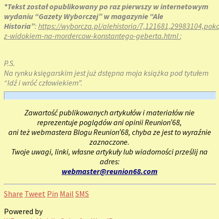
*Tekst został opublikowany po raz pierwszy w internetowym
wydaniu “Gazety Wyborczej” w magazynie “Ale
Historia”
:
https://wyborcza.pl/alehistoria/7,121681,29983104,poko
z-widokiem-na-mordercow-konstantego-geberta.html
;
P.S.
Na rynku księgarskim jest już dstępna moja książka pod tytułem
“Idź i wróć człowiekiem”.
Zawartość publikowanych artykułów i materiałów nie
reprezentuje poglądów ani opinii Reunion’68,
ani też webmastera Blogu Reunion’68, chyba ze jest to wyraźnie
zaznaczone.
Twoje uwagi, linki, własne artykuły lub wiadomości prześlij na
adres:
webmaster@reunion68.com
Share
Tweet
Pin
Mail
SMS
Powered by