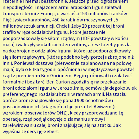
rzetelnie i niemal bezstronnie. Jeszcze przed ogłoszeniem
niepodległości i najazdem armii arabskich Irgun załatwił
transport broni z Francji, o wartości 153 milionów franków.
Pięć tysięcy karabinów, 450 karabinów maszynowych, 5
milionów sztuk amunicji. Chcieli żeby 20 procent tej broni
trafiło w ręce oddziałów Irgunu, które jeszcze nie
podporządkowały się siłom rządwym (IDF powstały w końcu
maja) i walczyły w okolicach Jerozolimy, a reszta żeby poszła
na dozbrojenie oddziałów Irgunu, które już podporządkowały
się siłom rządowym, (które podobno były gorzej uzbrojone niż
inni). Ponieważ dostawa (pierwotnie zaplanowana na połowę
maja) była o kilka tygodni opóźniona i w międzyczasie powstał
rząd z premierem Ben Gurionem, Begin próbował to załatwić
formalnie i bez tarć. Ben Gurion zgodził się na przekazanie
broni oddziałom Irgunu w Jerozolimie, odmówił jakiegokolwiek
preferencyjnego rozdziału broni w ramach armii. Na statku
oprócz broni znajdowało się ponad 900 ochotników i
postanowiono ich ściągnąć na ląd poza Tel Awiwem (i
wzrokiem obserwatorów ONZ), kiedy przeprowadzano tę
operację, rząd podjął decyzje o złamaniu umowy i
zarekwirowaniu całej broni znajdującej się na statku. Jak
wyjaśnia tę decyzję Gebert: