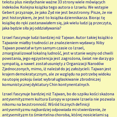
tekstu plus niesłychanie ważne 33 strony wiele mówiących
indeksów. Kolejna książka tego autora o Izraelu. We wstępie
Gebert przyznaje, że jako Żyd nie jest bezstronny. Pisze, że nie
jest historykiem, że jest to książka dziennikarza. Biorąc tę
książkę do ręki zastanawiałem się, jak wielu ludzi ją przeczyta,
jaka będzie siła jej oddziaływania?
Izrael fascynuje ludzi bardziej niż Tajwan. Autor takiej książki o
Tajwanie miałby trudności ze znalezieniem wydawcy. Niby
Tajwan powstał w tym samym czasie co Izrael,
zmarginalizował lokalną ludność, jest w stanie wojny od chwili
powstania, jego egzystencja jest zagrożona, świat nie darzy go
sympatią, a nawet został usunięty z Organizacji Narodów
Zjednoczonych, mimo, iż należał do jej założycieli. Tajwan jest
krajem demokratycznym, ale ze względu na potrzebę widoku
na utopię pokoju świat wybrał ugłaskiwanie zbrodniczej
komunistycznej dyktatury Chin kontynentalnych.
Izrael fascynuje bardziej niż Tajwan, bo do szpiku kości skażona
antysemityzmem kultura Europy w sprawie Izraela nie pozwala
nikomu na bezstronność. Wśród licznych definicji
antysemityzmu najbardziej odpowiada mi stwierdzenie, że
antysemityzm to śmiertelna choroba, której nosicielami są