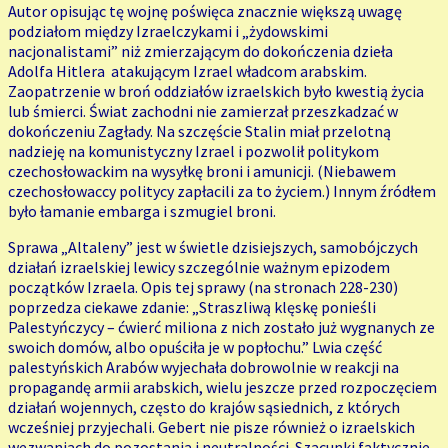
Autor opisując tę wojnę poświęca znacznie większą uwagę
podziałom między Izraelczykami i „żydowskimi
nacjonalistami” niż zmierzającym do dokończenia dzieła
Adolfa Hitlera atakującym Izrael władcom arabskim.
Zaopatrzenie w broń oddziałów izraelskich było kwestią życia
lub śmierci. Świat zachodni nie zamierzał przeszkadzać w
dokończeniu Zagłady. Na szczęście Stalin miał przelotną
nadzieję na komunistyczny Izrael i pozwolił politykom
czechosłowackim na wysyłkę broni i amunicji. (Niebawem
czechosłowaccy politycy zapłacili za to życiem.) Innym źródłem
było łamanie embarga i szmugiel broni.
Sprawa „Altaleny” jest w świetle dzisiejszych, samobójczych
działań izraelskiej lewicy szczególnie ważnym epizodem
początków Izraela. Opis tej sprawy (na stronach 228-230)
poprzedza ciekawe zdanie: „Straszliwą klęskę ponieśli
Palestyńczycy – ćwierć miliona z nich zostało już wygnanych ze
swoich domów, albo opuściła je w popłochu.” Lwia część
palestyńskich Arabów wyjechała dobrowolnie w reakcji na
propagandę armii arabskich, wielu jeszcze przed rozpoczęciem
działań wojennych, często do krajów sąsiednich, z których
wcześniej przyjechali. Gebert nie pisze również o izraelskich
wezwaniach do pozostania i neutralności. Szacunki faktycznie