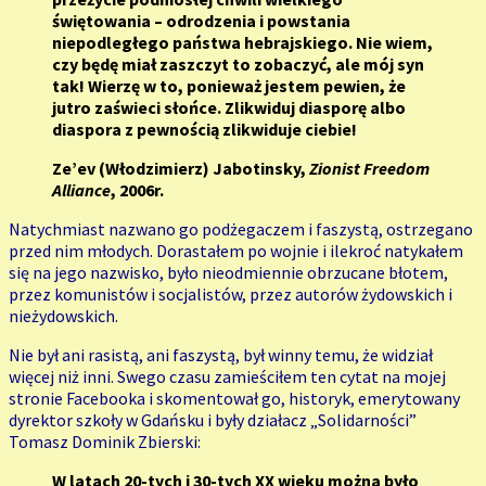
świętowania – odrodzenia i powstania
niepodległego państwa hebrajskiego. Nie wiem,
czy będę miał zaszczyt to zobaczyć, ale mój syn
tak! Wierzę w to, ponieważ jestem pewien, że
jutro zaświeci słońce. Zlikwiduj diasporę albo
diaspora z pewnością zlikwiduje ciebie!
Ze’ev (Włodzimierz) Jabotinsky,
Zionist Freedom
Alliance
, 2006r.
Natychmiast nazwano go podżegaczem i faszystą, ostrzegano
przed nim młodych. Dorastałem po wojnie i ilekroć natykałem
się na jego nazwisko, było nieodmiennie obrzucane błotem,
przez komunistów i socjalistów, przez autorów żydowskich i
nieżydowskich.
Nie był ani rasistą, ani faszystą, był winny temu, że widział
więcej niż inni. Swego czasu zamieściłem ten cytat na mojej
stronie Facebooka i skomentował go, historyk, emerytowany
dyrektor szkoły w Gdańsku i były działacz „Solidarności”
Tomasz Dominik Zbierski:
W latach 20-tych i 30-tych XX wieku można było