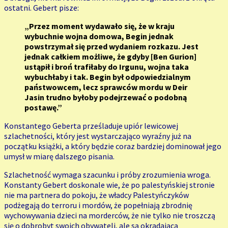
ostatni. Gebert pisze:
„Przez moment wydawało się, że w kraju
wybuchnie wojna domowa, Begin jednak
powstrzymał się przed wydaniem rozkazu. Jest
jednak całkiem możliwe, że gdyby [Ben Gurion]
ustąpił i broń trafiłaby do Irgunu, wojna taka
wybuchłaby i tak. Begin był odpowiedzialnym
państwowcem, lecz sprawców mordu w Deir
Jasin trudno byłoby podejrzewać o podobną
postawę.”
Konstantego Geberta prześladuje upiór lewicowej
szlachetności, który jest wystarczająco wyraźny już na
początku książki, a który będzie coraz bardziej dominował jego
umysł w miarę dalszego pisania.
Szlachetność wymaga szacunku i próby zrozumienia wroga.
Konstanty Gebert doskonale wie, że po palestyńskiej stronie
nie ma partnera do pokoju, że władcy Palestyńczyków
podżegają do terroru i mordów, że popełniają zbrodnię
wychowywania dzieci na morderców, że nie tylko nie troszczą
się o dobrobyt swoich obywateli, ale są okradającą