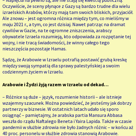
– Napięcia na pewno są, ale nie stają się kwestią publiczną.
Oczywiście, że sceny płynące z Gazy są bardzo trudne dla wielu
izraelskich Arabów, którzy mają tam swoich bliskich, przyjaciół.
Ale znowu – jest ogromna różnica między tym, co mieliśmy w
maju 2021 r., a tym, co jest dzisiaj. Nawet patrząc na dramat
cywilów w Gazie, na te ogromne zniszczenia, arabscy
obywatele Izraela rozumieją, kto odpowiada za rozpętanie tej
wojny, i nie tracą świadomości, że winny całego tego
nieszczęścia pozostaje Hamas.
Sądzę, że Arabowie w Izraelu potrafią postawić grubą kreskę
między swoją sympatią dla sprawy palestyńskiej a swoim
codziennym życiem w Izraelu.
Arabowie i Żydzi żyją razem w Izraelu od dekad…
– Różnice są duże – język, rozumienie historii – ale istnieje
wzajemny szacunek. Można powiedzieć, że jesteśmy jak dobrzy
partnerzy w biznesie. W ostatnich latach udało się sporo
osiągnąć – pamiętajmy, że arabska partia Mansura Abbasa
weszła do rządu Naftalego Beneta i Yaira Lapida. Także w czasie
pandemii w służbie zdrowia nie było żadnych różnic – w końcu aż
40 proc. personelu w służbie zdrowia stanowią Arabowie.