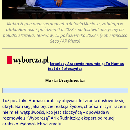
Matka żegna podczas pogrzebu Antonio Maciasa, zabitego w
ataku Hamasu 7 października 2023 r. na festiwal muzyczny na
południu Izraela. Tel-Awiw, 15 października 2023 r. (Fot. Francisco
Seco / AP Photo)
Izraelscy Arabowie rozumieją: To Hamas
jest dziś złoczyńcą
Marta Urzędowska
Tuż po ataku Hamasu arabscy obywatele Izraela dosłownie się
ukryli. Bali się, jaka będzie reakcja Żydów, choć sami tym razem
nie mieli wątpliwości, kto jest złoczyńcą – opowiada w
rozmowie z “Wyborczą” Arik Rudnitzky, ekspert od relacji
arabsko-żydowskich w Izraelu.