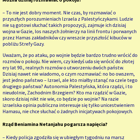
– To nie jest dobry moment. Nie czas, by rozmawiać o
przyszłych porozumieniach Izraela z Palestyńczykami. Ludzie
nie są gotowi słuchać takich propozycji, zajmuje ich dzisiaj
wojna w Gazie, los naszych żołnierzy na linii frontu i porwanych
przez Hamas zakładników czy wreszcie przyszłość kibuców w
pobliżu Strefy Gazy.
Uważam, że po ataku, po wojnie będzie bardzo trudno wrócić do
rozmów o pokoju. Nie wiem, czy kiedyś uda się wrócić do złotej
ery lat 90., realnych rozmów o utworzeniu dwóch państw.
Dzisiaj nawet nie wiadomo, o czym rozmawiać: no bo owszem,
jest jedno państwo – Izrael, ale kto miałby stanąć na czele tego
drugiego państwa? Autonomia Palestyńska, która rządzi, i to
nieudolnie, Zachodnim Brzegiem? Kto ma rządzić w Gazie,
skoro dzisiaj nikt nie wie, co będzie po wojnie? Na razie
izraelska opinia publiczna interesuje się tylko unicestwieniem
Hamasu, nie chce słuchać o żadnych inicjatywach pokojowych.
Rząd Beniamina Netanjahu pogarsza napięcia?
– Kiedy policja zgodziła się w ubiegłym tygodniu na marsz