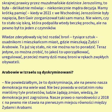
skrajnej prawicy przez muzułmańskie dzielnice Jerozolimy, to
była – delikatnie mówiąc – niekoniecznie mądra decyzja. Mamy
krótką pamięć – kiedy w 2021 r. we Wschodniej Jerozolimie były
napięcia, Ben Gwir zorganizował taki sam marsz. Nie wiem, czy
to stało się iskrą, która podpaliła wtedy beczkę prochu, ale na
pewno był to jeden z czynników.
Władze zdecydowały się też rozdać broń – tysiące sztuk –
osadnikom i mieszkańcom miast, gdzie mieszkają Żydzi i
Arabowie. To już się stało, nic nie można na to poradzić. Teraz
jedyne, co można zrobić, to jakoś to uporządkować,
uregulować, przecież mamy dziś masę broni w rękach zwykłych
obywateli.
Arabowie w Izraelu są dyskryminowani?
– Nie powiedziałbym, że to dyskryminacja, ale na pewno nasza
demokracja ma wiele wad. Nie bez powodu w ostatnim roku
mieliśmy tyle protestów, ludzie żądają zmian, wiedzą, że
demokracja jest zagrożona. Nasze prawo o narodowości z 2018
r. na pewno nie stawia na pierwszym miejscu równości między
Żydami i Arabami.