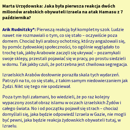
Marta Urzędowska: Jaka była pierwsza reakcja dwóch
milionów arabskich obywateli Izraela na atak Hamasu z 7
października?
Arik Rudnitzky*:
Pierwszą reakcją był kompletny szok. Ludzie
nawet nie rozmawiali o tym, co się stało – oczywiście poza
domem. Chociaż byli arabscy ochotnicy, którzy angażowali się,
by pomóc żydowskiej społeczności, to ogólnie wyglądało to
trochę tak, jakby Arabowie zaczęli się ukrywać – pozamykali
swoje sklepy, przestali pojawiać się w pracy, po prostu siedzieli
w domu. Tak jakby czuli, że potrzebna jest chwilowa segregacja.
Izraelskich Arabów dosłownie poraziła skala tych wydarzeń.
Patrzyli na to, co się stało, z takim samym niedowierzaniem jak
Żydzi. Nikt się tego nie spodziewał.
Poza tym byli załamani, bo wiedzieli, że po raz kolejny
wypaczony został obraz islamu w oczach izraelskich Żydów i
całego świata. No i od początku pojawił się strach – chociaż
domyślali się, jaka będzie odpowiedź Izraela w Gazie, nie mogli
być pewni, jaka będzie reakcja żydowskich obywateli tutaj, w
Izraelu.