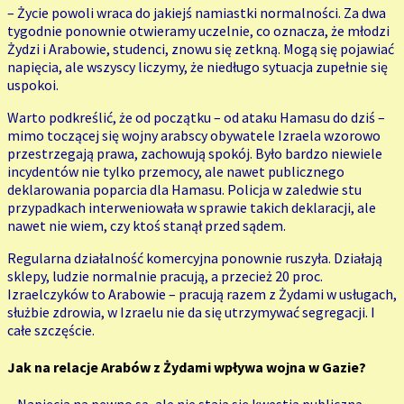
– Życie powoli wraca do jakiejś namiastki normalności. Za dwa
tygodnie ponownie otwieramy uczelnie, co oznacza, że młodzi
Żydzi i Arabowie, studenci, znowu się zetkną. Mogą się pojawiać
napięcia, ale wszyscy liczymy, że niedługo sytuacja zupełnie się
uspokoi.
Warto podkreślić, że od początku – od ataku Hamasu do dziś –
mimo toczącej się wojny arabscy obywatele Izraela wzorowo
przestrzegają prawa, zachowują spokój. Było bardzo niewiele
incydentów nie tylko przemocy, ale nawet publicznego
deklarowania poparcia dla Hamasu. Policja w zaledwie stu
przypadkach interweniowała w sprawie takich deklaracji, ale
nawet nie wiem, czy ktoś stanął przed sądem.
Regularna działalność komercyjna ponownie ruszyła. Działają
sklepy, ludzie normalnie pracują, a przecież 20 proc.
Izraelczyków to Arabowie – pracują razem z Żydami w usługach,
służbie zdrowia, w Izraelu nie da się utrzymywać segregacji. I
całe szczęście.
Jak na relacje Arabów z Żydami wpływa wojna w Gazie?