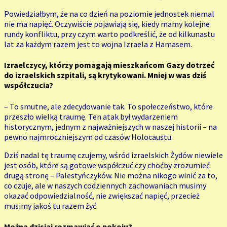
Powiedziałbym, że na co dzień na poziomie jednostek niemal
nie ma napięć. Oczywiście pojawiają się, kiedy mamy kolejne
rundy konfliktu, przy czym warto podkreślić, że od kilkunastu
lat za każdym razem jest to wojna Izraela z Hamasem.
Izraelczycy, którzy pomagają mieszkańcom Gazy dotrzeć
do izraelskich szpitali, są krytykowani. Mniej w was dziś
współczucia?
– To smutne, ale zdecydowanie tak. To społeczeństwo, które
przeszło wielką traumę. Ten atak był wydarzeniem
historycznym, jednym z najważniejszych w naszej historii – na
pewno najmroczniejszym od czasów Holocaustu.
Dziś nadal tę traumę czujemy, wśród izraelskich Żydów niewiele
jest osób, które są gotowe współczuć czy choćby zrozumieć
drugą stronę – Palestyńczyków. Nie można nikogo winić za to,
co czuje, ale w naszych codziennych zachowaniach musimy
okazać odpowiedzialność, nie zwiększać napięć, przecież
musimy jakoś tu razem żyć.
Można dzisiaj rozmawiać o pokoju?