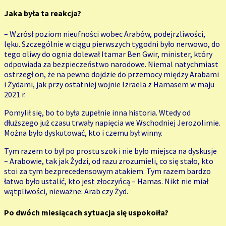
Jaka była ta reakcja?
– Wzrósł poziom nieufności wobec Arabów, podejrzliwości,
lęku. Szczególnie w ciągu pierwszych tygodni było nerwowo, do
tego oliwy do ognia dolewał Itamar Ben Gwir, minister, który
odpowiada za bezpieczeństwo narodowe. Niemal natychmiast
ostrzegł on, że na pewno dojdzie do przemocy między Arabami
i Żydami, jak przy ostatniej wojnie Izraela z Hamasem w maju
2021 r.
Pomylił się, bo to była zupełnie inna historia. Wtedy od
dłuższego już czasu trwały napięcia we Wschodniej Jerozolimie.
Można było dyskutować, kto i czemu był winny.
Tym razem to był po prostu szok i nie było miejsca na dyskusje
– Arabowie, tak jak Żydzi, od razu zrozumieli, co się stało, kto
stoi za tym bezprecedensowym atakiem. Tym razem bardzo
łatwo było ustalić, kto jest złoczyńcą – Hamas. Nikt nie miał
wątpliwości, nieważne: Arab czy Żyd.
Po dwóch miesiącach sytuacja się uspokoiła?