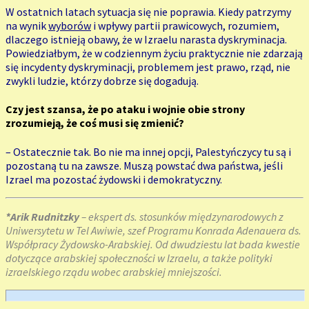
W ostatnich latach sytuacja się nie poprawia. Kiedy patrzymy
na wynik
wyborów
i wpływy partii prawicowych, rozumiem,
dlaczego istnieją obawy, że w Izraelu narasta dyskryminacja.
Powiedziałbym, że w codziennym życiu praktycznie nie zdarzają
się incydenty dyskryminacji, problemem jest prawo, rząd, nie
zwykli ludzie, którzy dobrze się dogadują.
Czy jest szansa, że po ataku i wojnie obie strony
zrozumieją, że coś musi się zmienić?
– Ostatecznie tak. Bo nie ma innej opcji, Palestyńczycy tu są i
pozostaną tu na zawsze. Muszą powstać dwa państwa, jeśli
Izrael ma pozostać żydowski i demokratyczny.
*Arik Rudnitzky
– ekspert ds. stosunków międzynarodowych z
Uniwersytetu w Tel Awiwie, szef Programu Konrada Adenauera ds.
Współpracy Żydowsko-Arabskiej. Od dwudziestu lat bada kwestie
dotyczące arabskiej społeczności w Izraelu, a także polityki
izraelskiego rządu wobec arabskiej mniejszości.