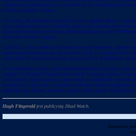
a zwłaszcza o najbogatszą ze wszystkich Arabię Saudyjską, nie da on
swoich powiązań z Iranem.
Nie widzę, jak Liban może popaść w jeszcze głębszy kryzys. Region 
są na progu bankructwa, poważnie ograniczając wypłaty deponentów;
a bezrobocie gwałtownie rośnie. Hezbollah trzyma swoje 150 000 poci
Hezbollah nie może wygrać.
Tuż obok, w Syrii, podczas trzynastu lat wojny domowej, zginęło pon
namiotowych miasteczkach. Kraj poniósł straty w wysokości 350 miliar
zapowiada, że wojska tureckie nie opuszczą Syrii, dopóki kraj „nie b
Hezbollah będzie nadal zajmował się handlem narkotykami, praniem 
„udziały” w libańskich przedsiębiorstwach, kontrakty rządowe, ła
ci darczyńcy, pożyczkodawcy i inwestorzy są najbardziej potrzebni. 
inwestować w kraj, który w każdej chwili może zostać wciągnięty w 
południowego Bejrutu. Izraelowi będzie bardzo trudno zlokalizować i 
Hugh Fitzgerald
jest publicystą Jihad Watch.
Zawartość pub
an