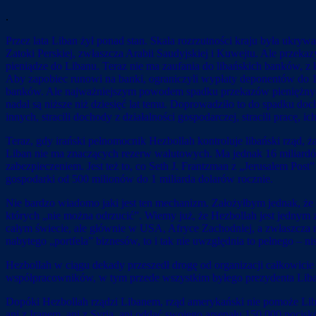
.
Przez lata Liban żył ponad stan. Skala rozrzutności kraju była ukr
Zatoki Perskiej, zwłaszcza Arabii Saudyjskiej i Kuwejtu. Ale przeka
pieniądze do Libanu. Teraz nie ma zaufania do libańskich banków, z k
Aby zapobiec runowi na banki, ograniczyli wypłaty deponentów do 10
banków. Ale najważniejszym powodem spadku przekazów pieniężnych 
nadal są niższe niż dziesięć lat temu. Doprowadziło to do spadku d
innych, stracili dochody z działalności gospodarczej, stracili pracę,
Teraz, gdy irański pełnomocnik Hezbollah kontroluje libański rząd,
Liban nie ma znaczących rezerw walutowych. Ma jednak 16 miliardów
zabezpieczeniem. Jest też to, co Seth J. Frantzman z „Jerusalem Pos
gospodarki od 500 milionów do 1 miliarda dolarów rocznie.
Nie bardzo wiadomo jaki jest ten mechanizm. Założyłbym jednak, że dz
których „nie można odrzucić”. Wiemy już, że Hezbollah jest jednym 
całym świecie, ale głównie w USA, Afryce Zachodniej, a zwłaszcza na
nabytego „portfela” biznesów, to i tak nie uwzględnia to pełnego – 
Hezbollah w ciągu dekady przeszedł drogę od organizacji całkowicie
współpracowników, w tym przede wszystkim byłego prezydenta Libanu 
Dopóki Hezbollah rządzi Libanem, rząd amerykański nie pomoże Liban
ani z Iranem, ani z Syrią, ani oddać swojego arsenału 150 000 pocisk