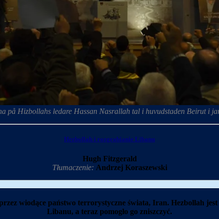
sna på Hizbollahs ledare Hassan Nasrallah tal i huvudstaden Beirut i j
Hezbollah i rozgrabianie Libanu
Hugh Fitzgerald
Tłumaczenie:
Andrzej Koraszewski
rzez wiodące państwo terrorystyczne świata, Iran. Hezbollah jest
Libanu, a teraz pomogło go zniszczyć.