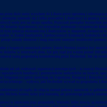
ywana przez duże sumy wysyłane do Libanu przez ogromną i odnoszącą s
zy pieniężne załamały się z kilku powodów. Libańczycy za granicą wysy
tórych wiele jest na skraju upadku. Pożyczali pieniądze bezmyślnie pa
0 dolarów tygodniowo, co oczywiście przerażało i rozgniewało klientó
była sytuacja ekonomiczna Libańczyków w diasporze, zwłaszcza w pa
ochodów w Arabii Saudyjskiej, Zjednoczonych Emiratach Arabskich i Ku
 ich pensje zostały obniżone i mają znacznie mniejsze możliwości pomoc
 żadne z bogatych sunnickich państw Zatoki Perskiej (oprócz być może
 dolarów w rezerwach złota. Ale gdy rząd jest winien ponad 100 mili
t” nazwał szarą gospodarką kontrolowaną przez Hezbollah. Jak się oce
iała tak jak większość organizacji przestępczych – to znaczy Hezbolla
z największych handlarzy i przemytników narkotyków na świecie, specj
 Trójgraniczu (gdzie spotykają się Argentyna, Paragwaj i Brazylia). J
niszczycielskiego – wpływu, jaki Hezbollah wywarł na gospodarkę Liba
 oddzielonej od rządu, do objęcia niemal połowy stanowisk w gabineci
Michela Aouna, który jest maronitą, ale przestrzega polityki ustalo
owi w ratowaniu jego gospodarki. Warunki, które stawia, są niemożli
ów, które ma nadzieję ostatecznie, a być może całkiem niedługo, wykor