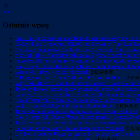
31
« Jul
Ostatnie wpisy
Senat nie zgodził się na powołanie dr. Mateusza Szpytmy na s
El-Sayed, the Democrats, AIPAC and the war on American Je
Anti-Israel Progressive Apologizes for ‘Centering’ Antisemiti
Norwich, 1144: Narodziny oskarżenia Żydów o mord rytualny
Prezydent RP: niech pamięć o zagładzie Romów będzie przestr
Boy George Claims Bandcamp ‘Bowed to the Pressure of Antise
Wędrówki ludów – epizod hiszpański
2026/08/05
A Dangerous Deal: Trump’s Board of Peace and Hamas
2026/
Why Tisha B’Av — and the Current Moment — Are Not the En
Tylko żydowska niepodległość gwarantuje przetrwanie narod
Lawyers Accuse ‘Love Island’ Producers Of Ignoring Concerns 
Israeli Team Wins 5 Medals, Including Gold, at International 
Wojna Islamskiej Republiki Iranu z chrześcijanami
2026/08/03
The lies behind Mamdani’s Netanyahu stunt are the real threat
Boy George Pulls Out of ‘Jesus Christ Superstar’ London Prod
To nie Netanyahu się zmienił – zmieniła się amerykańska kultu
‘Suspicious’ fire destroys kosher restaurant in Montreal
2026/0
UK Music Festival Urged to Cancel Set by Irish Rap Group Knee
Grupa oporu, która nie potrafiła rządzić
2026/08/01