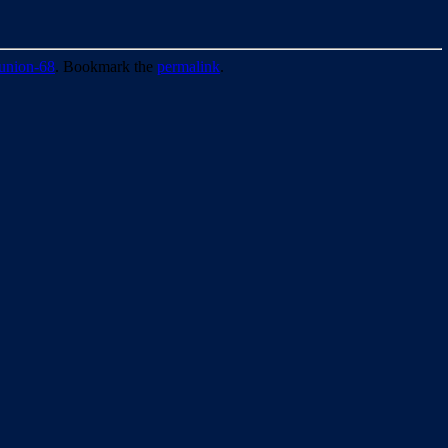
union-68
. Bookmark the
permalink
.