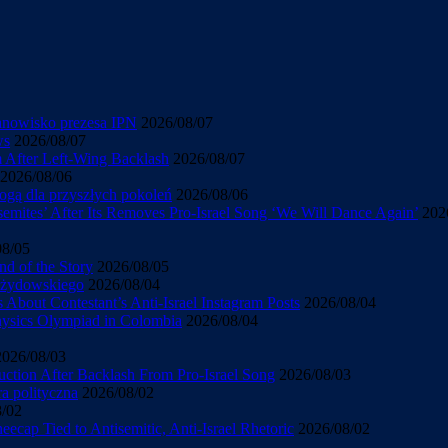
tanowisko prezesa IPN
2026/08/07
ws
2026/08/07
sm After Left-Wing Backlash
2026/08/07
2026/08/06
ogą dla przyszłych pokoleń
2026/08/06
mites’ After Its Removes Pro-Israel Song ‘We Will Dance Again’
202
08/05
d of the Story
2026/08/05
u żydowskiego
2026/08/04
About Contestant’s Anti-Israel Instagram Posts
2026/08/04
Physics Olympiad in Colombia
2026/08/04
2026/08/03
uction After Backlash From Pro-Israel Song
2026/08/03
ra polityczna
2026/08/02
8/02
cap Tied to Antisemitic, Anti-Israel Rhetoric
2026/08/02