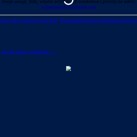
Twoje uwagi, linki, własne artykuły lub wiadomości prześlij na adres:
webmaster@reunion68.com
kszy blog emigracji marca'68
,
Reunion68 Reunion 68 Reunion’68 Re
ng Jewish rights worldwide.
→