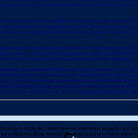
a, nie pożyczy ani nie zainwestuje pieniędzy w Libanie, dopóki Hezbo
nie może być też bardziej zdestabilizowany niż jest teraz, chyba że w
 rząd jest powszechnie pogardzany; pałkarze Hezbollahu nadal biją 
sków i grozi wciągnięciem Libanu w wojnę z Izraelem, tak jak to miało
ad pół miliona ludzi; sześć milionów uciekło z kraju, a pięć milionów
dów dolarów. Turcja zajęła teraz większość prowincji Idlib na zachodz
ędzie wolny”. Oznacza to, że pozostaną tam przez bardzo długi czas.
pieniędzy i wymuszeniami. Będzie nadal żądał i otrzymywał – nie ma
pówki od prywatnych wykonawców. A jego obecność będzie nadal odstr
Żaden z nich nie jest skłonny zapewnić funduszy, dopóki Hezbollah bę
wojnę, która zniszczy jego infrastrukturę. Hezbollah ukrył swoje 150 
zniszczyć tak wiele celów, ale IDF bez wątpienia znajdzie sposób, jak
likowanych artykułów i materiałów nie reprezentuje poglądów ani opin
i też webmastera Blogu Reunion’68, chyba ze jest to wyraźnie zaznaczo