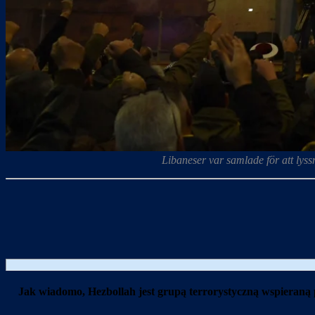
Libaneser var samlade för att lys
Jak wiadomo, Hezbollah jest grupą terrorystyczną wspieraną p