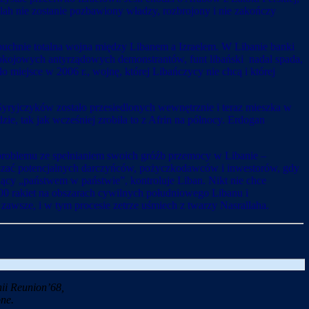
llah nie zostanie pozbawiony władzy, rozbrojony i nie zakończy
ybuchnie totalna wojna między Libanem a Izraelem. W Libanie banki
pokojowych antyrządowych demonstrantów, funt libański nadal spada,
 miejsce w 2006 r., wojnę, której Libańczycy nie chcą i której
 Syryjczyków zostało przesiedlonych wewnętrznie i teraz mieszka w
ie, tak jak wcześniej zrobiła to z Afrin na północy. Erdogan
 problemu ze spełnianiem swoich gróźb przemocy w Libanie –
aszać potencjalnych darczyńców, pożyczkodawców i inwestorów, gdy
dący „państwem w państwie”, kontroluje Liban. Nikt nie chce
000 rakiet na obszarach cywilnych południowego Libanu i
 zawsze, i w tym procesie zetrze uśmiech z twarzy Nasrallaha.
ii Reunion’68,
ne.