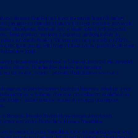
ukcesy diasporę libańską oraz przez inwestycje bogatych państw
łali pieniądze do libańskich banków lub często osobiście przywozili
ństwu libańskiemu, które nie było w stanie spłacić tych pożyczek.
w. Teraz przekazy pieniężne z zagranicy nie będą trafiały do
ństwach Zatoki Perskiej. Chociaż ceny ropy wzrosły po 2020 r.,
wejcie, gdzie pracują setki tysięcy Libańczyków; podobnie jak wielu
y rodzinom w kraju.
 Kataru) nie zamierza inwestować w Liban ani pożyczać mu pieniędzy.
ardów dolarów, 16 miliardów dolarów jest kiepskim
nia, ten tak zwany „system”, pozwala Hezbollahowi wysysać z
h staje się współwłaścicielem legalnych biznesów, składając oferty,
alizującym się w kokainie i heroinie, prowadzącym działalność na
eśli dodaje 1 miliard dolarów rocznie do swojego przestępczo
nu.
e w Bejrucie. Ponadto Hezbollah ma obecnie nieszyickich
nej przez przywódcę Hezbollahu, Hassana Nasrallaha.
we do spełnienia przez Nasrallaha, który nie zamierza zerwać więzi
zystać przeciwko Izraelowi. Jeśli chodzi o Arabów z Zatoki Perskiej,