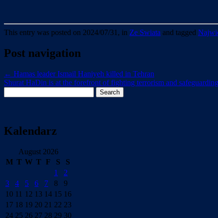
This entry was posted on 2024/07/31, in
Ze Swiata
and tagged
Najwie
Post navigation
←
Hamas leader Ismail Haniyeh killed in Tehran
Shurat HaDin is at the forefront of fighting terrorism and safeguardi
Search
for:
Kalendarz
August 2026
M
T
W
T
F
S
S
1
2
3
4
5
6
7
8
9
10
11
12
13
14
15
16
17
18
19
20
21
22
23
24
25
26
27
28
29
30