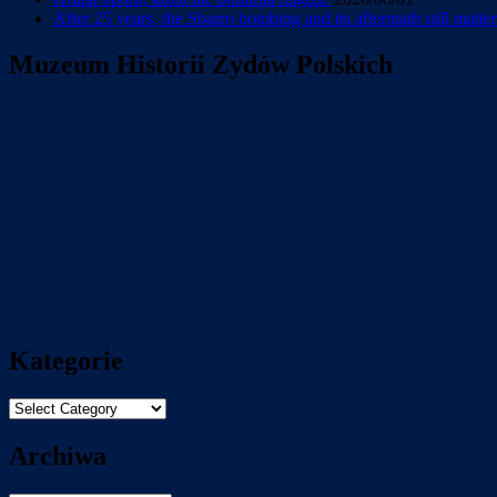
After 25 years, the Sbarro bombing and its aftermath still matter
Muzeum Historii Zydów Polskich
Kategorie
Kategorie
Archiwa