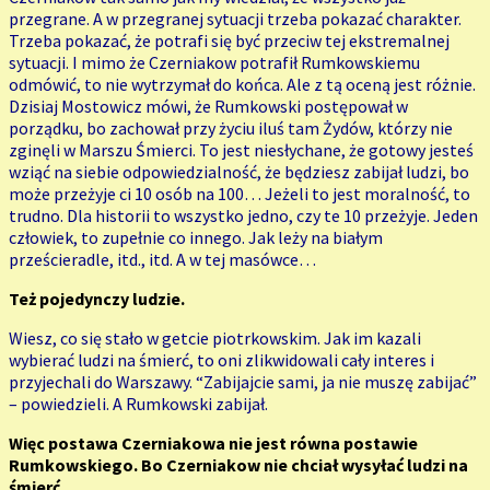
przegrane. A w przegranej sytuacji trzeba pokazać charakter.
Trzeba pokazać, że potrafi się być przeciw tej ekstremalnej
sytuacji. I mimo że Czerniakow potrafił Rumkowskiemu
odmówić, to nie wytrzymał do końca. Ale z tą oceną jest różnie.
Dzisiaj Mostowicz mówi, że Rumkowski postępował w
porządku, bo zachował przy życiu iluś tam Żydów, którzy nie
zginęli w Marszu Śmierci. To jest niesłychane, że gotowy jesteś
wziąć na siebie odpowiedzialność, że będziesz zabijał ludzi, bo
może przeżyje ci 10 osób na 100… Jeżeli to jest moralność, to
trudno. Dla historii to wszystko jedno, czy te 10 przeżyje. Jeden
człowiek, to zupełnie co innego. Jak leży na białym
prześcieradle, itd., itd. A w tej masówce…
Też pojedynczy ludzie.
Wiesz, co się stało w getcie piotrkowskim. Jak im kazali
wybierać ludzi na śmierć, to oni zlikwidowali cały interes i
przyjechali do Warszawy. “Zabijajcie sami, ja nie muszę zabijać”
– powiedzieli. A Rumkowski zabijał.
Więc postawa Czerniakowa nie jest równa postawie
Rumkowskiego. Bo Czerniakow nie chciał wysyłać ludzi na
śmierć.