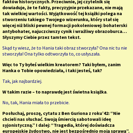
faktów historycznych. Przeciwnie, jej czytelnik się
dowiaduje, że te fakty, precyzyjnie przekazane, nie mają
tak wielkiej wartości. Wyjątkowość tej książki polega na
stworzeniu takiego Twojego wizerunku, który stał się
więcej niż bliski pewnej formacji pokoleniowej: bohaterski
antybohater, najuczciwszy cynik i wrażliwy obrazoburca…
Słyszymy Ciebie przez tamten tekst.
Skąd ty wiesz, że to Hania taki obraz stworzyła? Ona nic tu nie
stworzyła! Ona tylko odtworzyła to, co usłyszała
.
Więc to Ty byłeś wielkim kreatorem? Taki byłem, zanim
Hanka o Tobie opowiedziała, i taki jesteś, tak?
Tak, jak najbardziej.
W takim razie – to naprawdę jest świetna książka
.
No, tak, Hania miała to przebicie.
Posłuchaj, proszę, cytatu z Ben Guriona z roku’42: “Nie
chcieli nas słuchać. Swoją śmiercią sabotowali ideę
syjonistyczną.” I dalej: “Tragedia, której doświadcza
europejskie żydostwo, nie jest bezpośrednio moją sprawą”.