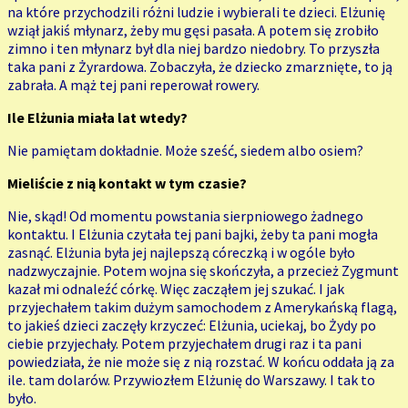
na które przychodzili różni ludzie i wybierali te dzieci. Elżunię
wziął jakiś młynarz, żeby mu gęsi pasała. A potem się zrobiło
zimno i ten młynarz był dla niej bardzo niedobry. To przyszła
taka pani z Żyrardowa. Zobaczyła, że dziecko zmarznięte, to ją
zabrała. A mąż tej pani reperował rowery.
Ile Elżunia miała lat wtedy?
Nie pamiętam dokładnie. Może sześć, siedem
albo osiem?
Mieliście z nią kontakt w tym czasie?
Nie, skąd! Od momentu powstania sierpniowego żadnego
kontaktu. I Elżunia czytała tej pani bajki, żeby ta pani mogła
zasnąć. Elżunia była jej najlepszą córeczką i w ogóle było
nadzwyczajnie. Potem wojna się skończyła, a przecież Zygmunt
kazał mi odnaleźć córkę. Więc zacząłem jej szukać. I jak
przyjechałem takim dużym samochodem z Amerykańską flagą,
to jakieś dzieci zaczęły krzyczeć: Elżunia, uciekaj, bo Żydy po
ciebie przyjechały. Potem przyjechałem drugi raz i ta pani
powiedziała, że nie może się z nią rozstać. W końcu oddała ją za
ile. tam dolarów. Przywiozłem Elżunię do Warszawy. I tak to
było.