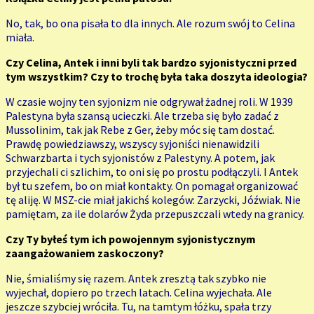
No, tak, bo ona pisała to dla innych. Ale rozum swój to Celina
miała.
Czy Celina, Antek i inni byli tak bardzo syjonistyczni przed
tym wszystkim? Czy to trochę była taka doszyta ideologia?
W czasie wojny ten syjonizm nie odgrywał żadnej roli. W 1939
Palestyna była szansą ucieczki. Ale trzeba się było zadać z
Mussolinim, tak jak Rebe z Ger, żeby móc się tam dostać.
Prawdę powiedziawszy, wszyscy syjoniści nienawidzili
Schwarzbarta i tych syjonistów z Palestyny. A potem, jak
przyjechali ci szlichim, to oni się po prostu podłączyli. I Antek
był tu szefem, bo on miał kontakty. On pomagał organizować
tę aliję. W MSZ-cie miał jakichś kolegów: Zarzycki, Jóźwiak. Nie
pamiętam, za ile dolarów Żyda przepuszczali wtedy na granicy.
Czy Ty byłeś tym ich powojennym syjonistycznym
zaangażowaniem zaskoczony?
Nie, śmialiśmy się razem. Antek zresztą tak szybko nie
wyjechał, dopiero po trzech latach. Celina wyjechała. Ale
jeszcze szybciej wróciła. Tu, na tamtym łóżku, spała trzy