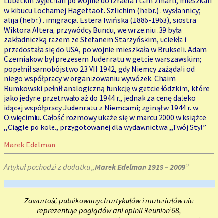
Lubetkin wyjechali po wojnie do Izraela i tam zmarli; mieszkali
w kibucu Lochamej Hagettaot. Szlichim (hebr.) . wysłannicy;
alija (hebr.) . imigracja. Estera Iwińska (1886-1963), siostra
Wiktora Altera, przywódcy Bundu, we wrze.niu .39 była
zakładniczką razem ze Stefanem Starzyńskim, uciekła i
przedostała się do USA, po wojnie mieszkała w Brukseli. Adam
Czerniakow był prezesem Judenratu w getcie warszawskim;
popełnił samobójstwo 23 VII 1942, gdy Niemcy zażądali od
niego współpracy w organizowaniu wywózek. Chaim
Rumkowski pełnił analogiczną funkcję w getcie łódzkim, które
jako jedyne przetrwało aż do 1944 r., jednak za cenę daleko
idącej współpracy Judenratu z Niemcami; zginął w 1944 r. w
O.więcimiu. Całość rozmowy ukaże się w marcu 2000 w książce
,,Ciągle po kole., przygotowanej dla wydawnictwa ,,Twój Styl”
Marek Edelman
Artykuł pochodzi z dodatku „
Marek Edelman 1919 – 2009
”
Zawartość publikowanych artykułów i materiałów nie
reprezentuje poglądów ani opinii Reunion’68,