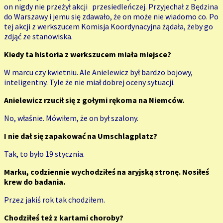
on nigdy nie przeżył akcji przesiedleńczej. Przyjechał z Będzina
do Warszawy i jemu się zdawało, że on może nie wiadomo co. Po
tej akcji z werkszucem Komisja Koordynacyjna żądała, żeby go
zdjąć ze stanowiska.
Kiedy ta historia z werkszucem miała miejsce?
W marcu czy kwietniu. Ale Anielewicz był bardzo bojowy,
inteligentny. Tyle że nie miał dobrej oceny sytuacji.
Anielewicz rzucił się z gołymi rękoma na Niemców.
No, właśnie. Mówiłem, że on był szalony.
I nie dał się zapakować na Umschlagplatz?
Tak, to było 19 stycznia.
Marku, codziennie wychodziłeś na aryjską stronę. Nosiłeś
krew do badania.
Przez jakiś rok tak chodziłem.
Chodziłeś też z kartami choroby?