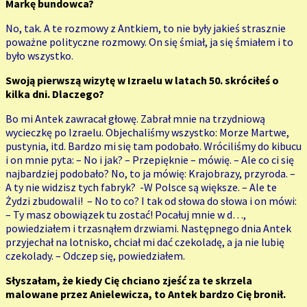
Markę bundowca?
No, tak. A te rozmowy z Antkiem, to nie były jakieś strasznie
poważne polityczne rozmowy. On się śmiał, ja się śmiałem i to
było wszystko.
Swoją pierwszą wizytę w Izraelu w latach 50. skróciłeś o
kilka dni. Dlaczego?
Bo mi Antek zawracał głowę. Zabrał mnie na trzydniową
wycieczkę po Izraelu. Objechaliśmy wszystko: Morze Martwe,
pustynia, itd. Bardzo mi się tam podobało. Wróciliśmy do kibucu
i on mnie pyta: – No i jak? – Przepięknie – mówię. – Ale co ci się
najbardziej podobało? No, to ja mówię: Krajobrazy, przyroda. –
A ty nie widzisz tych fabryk? -W Polsce są większe. – Ale te
Żydzi zbudowali! – No to co? I tak od słowa do słowa i on mówi:
– Ty masz obowiązek tu zostać! Pocałuj mnie w d…,
powiedziałem i trzasnąłem drzwiami. Następnego dnia Antek
przyjechał na lotnisko, chciał mi dać czekoladę, a ja nie lubię
czekolady. – Odczep się, powiedziałem.
Słyszałam, że kiedy Cię chciano zjeść za te skrzela
malowane przez Anielewicza, to Antek bardzo Cię bronił.