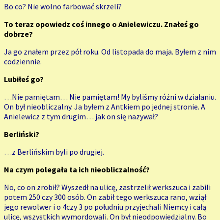
Bo co? Nie wolno farbować skrzeli?
To teraz opowiedz coś innego o Anielewiczu. Znałeś go
dobrze?
Ja go znałem przez pół roku. Od listopada do maja. Byłem z nim
codziennie.
Lubiłeś go?
…Nie pamiętam… Nie pamiętam! My byliśmy różni w działaniu.
On był nieobliczalny. Ja byłem z Antkiem po jednej stronie. A
Anielewicz z tym drugim… jak on się nazywał?
Berliński?
…z Berlińskim byli po drugiej.
Na czym polegała ta ich nieobliczalność?
No, co on zrobił? Wyszedł na ulicę, zastrzelił werkszuca i zabili
potem 250 czy 300 osób. On zabił tego werkszuca rano, wziął
jego rewolwer i o 4czy 3 po południu przyjechali Niemcy i całą
ulicę, wszystkich wymordowali. On był nieodpowiedzialny. Bo