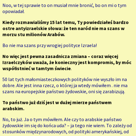
Noo, w tej sprawie to on musiał mnie bronić, bo on mi o tym
opowiadał.
Kiedy rozmawialiśmy 15 lat temu, Ty powiedziałeś bardzo
ostre antyizraelskie słowa: że ten naród nie ma szans w
morzu stu milionów Arabów.
Bo nie ma szans przy wrogiej polityce Izraela!
No więc jest pewna zasadnicza zmiana – coraz więcej
Izraelczyków uważa, że konieczny jest kompromis, by móc
współistnieć w tamtym
świecie
.
50 lat tych małomiasteczkowych polityków nie wyszło im na
dobre. Ale jest inna rzecz, o której ja wtedy mówiłem . nie ma
szans na europejskie państwo żydowskie, oni się zarabizują.
To państwo już dziś jest w dużej mierze państwem
arabskim.
No, to już. Ja o tym mówiłem. Ale czy to arabskie państwo
żydowskie im się do końca uda? – ja tego nie wiem. To zależy od
stosunków międzynarodowych, od polityki amerykańskiej, od