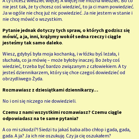
A ty chcesz wiedzieć więcej. A więcej nie można wiedzieć. Bo to
nie jest tak, że ty chcesz coś wiedzieć, to ja ci mam powiedzieć.
Ja w ogóle nie chcę już nic powiedzieć. Ja nie jestem w stanie i
nie chcę mówić o wszystkim.
Pytanie jednak dotyczy tych spraw, o których godzisz się
mówić, a ja, inni, krążymy wokół sedna rzeczy i ciągle
jesteśmy tak samo daleko
.
Wiesz, gdybyś była moja kochanką, i w łóżku byś leżała, i
słuchała, co ja mówię – może byłoby inaczej. Bo żeby coś
wiedzieć, trzeba być bardzo związanym z człowiekiem. A ty
jesteś dziennikarzem, który się chce czegoś dowiedzieć od
obrzydliwego Żyda.
Rozmawiasz z dziesiątkami dziennikarzy…
No i oni się niczego nie dowiedzieli.
Czemu z nami wszystkimi rozmawiasz? Czemu ciągle
odpowiadasz na te same pytania?
A co mi szkodzi?! Siedzi tu jakaś baba albo chłop i gada, gada,
gada. A ja? Ja ich nie oszukuję. Czy ja cię oszukałem?