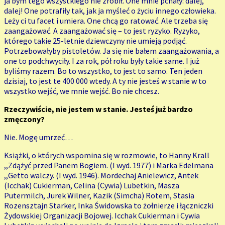
ja bym tego wszystkiego nie zrobił. One mnie pchały: dalej,
dalej! One potrafiły tak, jak ja myśleć o życiu innego człowieka.
Leży ci tu facet i umiera. One chcą go ratować. Ale trzeba się
zaangażować. A zaangażować się – to jest ryzyko. Ryzyko,
którego takie 25-letnie dziewczyny nie umieją podjąć.
Potrzebowałyby pistoletów. Ja się nie bałem zaangażowania, a
one to podchwyciły. I za rok, pół roku były takie same. I już
byliśmy razem. Bo to wszystko, to jest to samo. Ten jeden
dzisiaj, to jest te 400 000 wtedy. A ty nie jesteś w stanie w to
wszystko wejść, we mnie wejść. Bo nie chcesz.
Rzeczywiście, nie jestem w stanie. Jesteś już bardzo
zmęczony?
Nie. Mogę umrzeć…
Książki, o których wspomina się w rozmowie, to Hanny Krall
,,Zdążyć przed Panem Bogiem. (I wyd. 1977) i Marka Edelmana
,,Getto walczy. (I wyd. 1946). Mordechaj Anielewicz, Antek
(Icchak) Cukierman, Celina (Cywia) Lubetkin, Masza
Putermilch, Jurek Wilner, Kazik (Simcha) Rotem, Stasia
Rozensztajn Starker, Inka Świdowska to żołnierze i łączniczki
Żydowskiej Organizacji Bojowej. Icchak Cukierman i Cywia