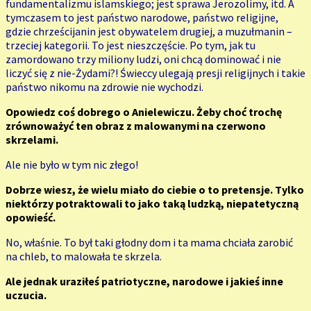
fundamentalizmu islamskiego; jest sprawa Jerozolimy, itd. A
tymczasem to jest państwo narodowe, państwo religijne,
gdzie chrześcijanin jest obywatelem drugiej, a muzułmanin –
trzeciej kategorii. To jest nieszczęście. Po tym, jak tu
zamordowano trzy miliony ludzi, oni chcą dominować i nie
liczyć się z nie-Żydami?! Świeccy ulegają presji religijnych i takie
państwo nikomu na zdrowie nie wychodzi.
Opowiedz coś dobrego o Anielewiczu. Żeby choć trochę
zrównoważyć ten obraz z malowanymi na czerwono
skrzelami.
Ale nie było w tym nic złego!
Dobrze wiesz, że wielu miało do ciebie o to pretensje. Tylko
niektórzy potraktowali to jako taką ludzką, niepatetyczną
opowieść.
No, właśnie. To był taki głodny dom i ta mama chciała zarobić
na chleb, to malowała te skrzela.
Ale jednak uraziłeś patriotyczne, narodowe i jakieś inne
uczucia.