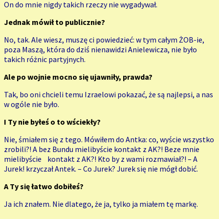
On do mnie nigdy takich rzeczy nie wygadywał.
Jednak mówił to publicznie?
No, tak. Ale wiesz, muszę ci powiedzieć: w tym całym ŻOB-ie,
poza Maszą, która do dziś nienawidzi Anielewicza, nie było
takich różnic partyjnych.
Ale po wojnie mocno się ujawniły, prawda?
Tak, bo oni chcieli temu Izraelowi pokazać, że są najlepsi, a nas
w ogóle nie było.
I Ty nie byłeś o to wściekły?
Nie, śmiałem się z tego. Mówiłem do Antka: co, wyście wszystko
zrobili?! A bez Bundu mielibyście kontakt z AK?! Beze mnie
mielibyście kontakt z AK?! Kto by z wami rozmawiał?! – A
Jurek! krzyczał Antek. – Co Jurek? Jurek się nie mógł
dobić.
A Ty się łatwo dobiłeś?
Ja ich znałem. Nie dlatego, że ja, tylko ja miałem tę markę.