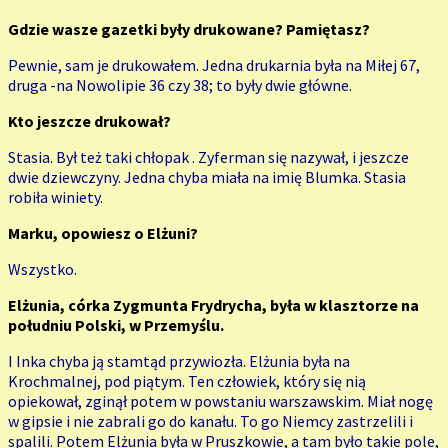
Gdzie wasze gazetki były drukowane? Pamiętasz?
Pewnie, sam je drukowałem. Jedna drukarnia była na Miłej 67,
druga -na Nowolipie 36 czy 38; to były dwie główne.
Kto jeszcze drukował?
Stasia. Był też taki chłopak . Zyferman się nazywał, i jeszcze
dwie dziewczyny. Jedna chyba miała na imię Blumka. Stasia
robiła winiety.
Marku, opowiesz o Elżuni?
Wszystko.
Elżunia, córka Zygmunta Frydrycha, była w klasztorze na
południu Polski, w Przemyślu.
I Inka chyba ją stamtąd przywiozła. Elżunia była na
Krochmalnej, pod piątym. Ten człowiek, który się nią
opiekował, zginął potem w powstaniu warszawskim. Miał nogę
w gipsie i nie zabrali go do kanału. To go Niemcy zastrzelili i
spalili. Potem Elżunia była w Pruszkowie, a tam było takie pole,