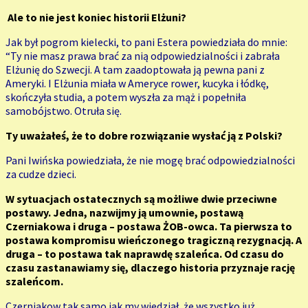
Ale to nie jest koniec historii Elżuni?
Jak był pogrom kielecki, to pani Estera powiedziała do mnie:
“Ty nie masz prawa brać za nią odpowiedzialności i zabrała
Elżunię do Szwecji. A tam zaadoptowała ją pewna pani z
Ameryki. I Elżunia miała w Ameryce rower, kucyka i łódkę,
skończyła studia, a potem wyszła za mąż i popełniła
samobójstwo. Otruła się.
Ty uważałeś, że to dobre rozwiązanie wysłać ją z Polski?
Pani Iwińska powiedziała, że nie mogę brać odpowiedzialności
za cudze dzieci.
W sytuacjach ostatecznych są możliwe dwie przeciwne
postawy. Jedna, nazwijmy ją umownie, postawą
Czerniakowa i druga – postawa ŻOB-owca. Ta pierwsza to
postawa kompromisu wieńczonego tragiczną rezygnacją. A
druga – to postawa tak naprawdę szaleńca. Od czasu do
czasu zastanawiamy się, dlaczego historia przyznaje rację
szaleńcom.
Czerniakow tak samo jak my wiedział, że wszystko już