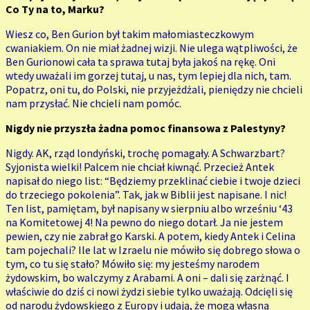
Co Ty na to, Marku?
Wiesz co, Ben Gurion był takim małomiasteczkowym
cwaniakiem. On nie miał żadnej wizji. Nie ulega wątpliwości, że
Ben Gurionowi cała ta sprawa tutaj była jakoś na rękę. Oni
wtedy uważali im gorzej tutaj, u nas, tym lepiej dla nich, tam.
Popatrz, oni tu, do Polski, nie przyjeżdżali, pieniędzy nie chcieli
nam przysłać. Nie chcieli nam pomóc.
Nigdy nie przyszła żadna pomoc finansowa z Palestyny?
Nigdy. AK, rząd londyński, trochę pomagały. A Schwarzbart?
Syjonista wielki! Palcem nie chciał kiwnąć. Przecież Antek
napisał do niego list: “Będziemy przeklinać ciebie i twoje dzieci
do trzeciego pokolenia”. Tak, jak w Biblii jest napisane. I nic!
Ten list, pamiętam, był napisany w sierpniu albo wrześniu ‘43
na Komitetowej 4! Na pewno do niego dotarł. Ja nie jestem
pewien, czy nie zabrał go Karski. A potem, kiedy Antek i Celina
tam pojechali? Ile lat w Izraelu nie mówiło się dobrego słowa o
tym, co tu się stało? Mówiło się: my jesteśmy narodem
żydowskim, bo walczymy z Arabami. A oni – dali się zarżnąć. I
właściwie do dziś ci nowi żydzi siebie tylko uważają. Odcięli się
od narodu żydowskiego z Europy i udają, że mogą własną