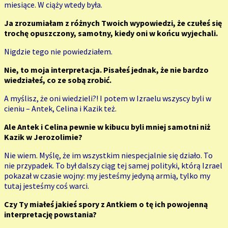
miesiące. W ciąży wtedy była.
Ja zrozumiałam z różnych Twoich wypowiedzi, że czułeś się
trochę opuszczony, samotny, kiedy oni w końcu wyjechali.
Nigdzie tego nie powiedziałem.
Nie, to moja interpretacja. Pisałeś jednak, że nie bardzo
wiedziałeś, co ze sobą zrobić.
A myślisz, że oni wiedzieli?! I potem w Izraelu wszyscy byli w
cieniu – Antek, Celina i Kazik też.
Ale Antek i Celina pewnie w kibucu byli mniej samotni niż
Kazik w Jerozolimie?
Nie wiem. Myślę, że im wszystkim niespecjalnie się działo. To
nie przypadek. To był dalszy ciąg tej samej polityki, którą Izrael
pokazał w czasie wojny: my jesteśmy jedyną armią, tylko my
tutaj jesteśmy coś warci.
Czy Ty miałeś jakieś spory z Antkiem o tę ich powojenną
interpretację powstania?