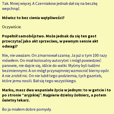
Tak. Mniej więcej. A Czerniakow jednak dał się na beczkę
wepchnąć.
Mówisz to bez cienia wątpliwości?
Oczywiście.
Popełnił samobójstwo. Może jednak da się ten gest
przeczytać jako akt sprzeciwu, w pewnym sensie akt
odwagi?
Nie, nie uważam. On zmarnował szansę. Ja już o tym 100 razy
mówiłem. On miał kolosalny autorytet i mógł powiedzieć:
panowie, nie dajcie się, idźcie do walki. Myśmy byli ludźmi
bezimiennymi. A on mógł przynajmniej wzmocnić bierny opór.
A nie zrobił nic. On nie lubił tego podziemia, tych gazetek,
które jemu nosili. Bał się tego wszystkiego.
Marku, masz dwa wspaniałe życia w jednym: to w getcie i to
po stronie “aryjskiej”. Najpierw dzielny żołnierz, a potem
świetny lekarz.
Bo ja miałem dobre pomysły.