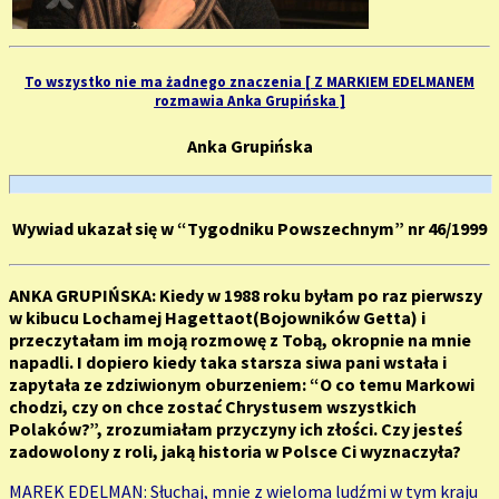
To wszystko nie ma żadnego znaczenia [ Z MARKIEM EDELMANEM
rozmawia Anka Grupińska ]
Anka Grupińska
Wywiad ukazał się w “Tygodniku Powszechnym” nr 46/1999
ANKA GRUPIŃSKA: Kiedy w 1988 roku byłam po raz pierwszy
w kibucu Lochamej Hagettaot(Bojowników Getta) i
przeczytałam im moją rozmowę z Tobą, okropnie na mnie
napadli. I dopiero kiedy taka starsza siwa pani wstała i
zapytała ze zdziwionym oburzeniem: “O co temu Markowi
chodzi, czy on chce zostać Chrystusem wszystkich
Polaków?”, zrozumiałam przyczyny ich złości. Czy jesteś
zadowolony z roli, jaką historia w Polsce Ci wyznaczyła?
MAREK EDELMAN: Słuchaj, mnie z wieloma ludźmi w tym kraju