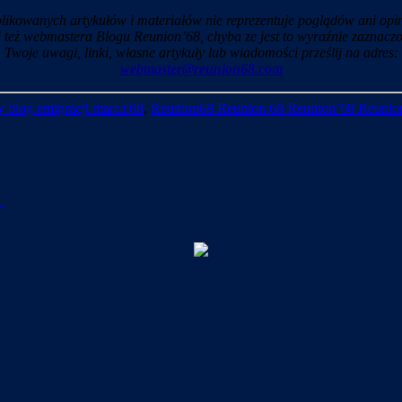
likowanych artykułów i materiałów nie reprezentuje poglądów ani opin
i też webmastera Blogu Reunion’68, chyba ze jest to wyraźnie zaznaczo
Twoje uwagi, linki, własne artykuły lub wiadomości prześlij na adres:
webmaster@reunion68.com
 blog emigracji marca'68
,
Reunion68 Reunion 68 Reunion’68 Reunio
→