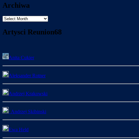
Archiwa
Archiwa
Artysci Reunion68
Anita Cukier
Aleksander Rotner
Andrzej Krakowski
Andrzej Skibinski
Ewa Held