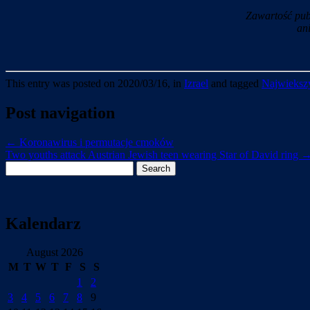
Zawartość pub
an
This entry was posted on 2020/03/16, in
Izrael
and tagged
Najwiekszy
Post navigation
←
Koronawirus i permutacje cmoków
Two youths attack Austrian Jewish teen wearing Star of David ring
Search
for:
Kalendarz
August 2026
M
T
W
T
F
S
S
1
2
3
4
5
6
7
8
9