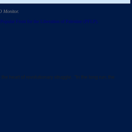
O Monitor.
e Popular Front for the Liberation of Palestine (PFLP).
heart of revolutionary struggle. “In the long run, the