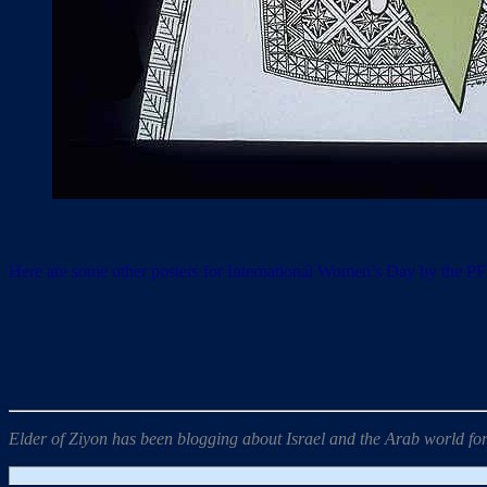
Here are some other posters for International Women’s Day by the PF
Elder of Ziyon has been blogging about Israel and the Arab world for