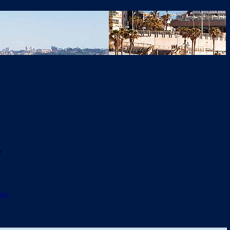
y
 Day