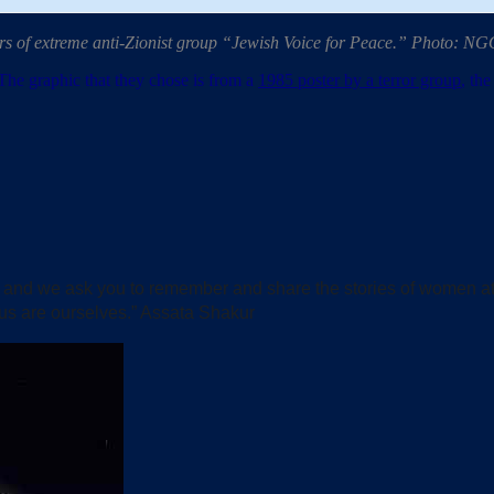
 of extreme anti-Zionist group “Jewish Voice for Peace.” Photo: NG
he graphic that they chose is from a
1985 poster by a terror group
, th
 we ask you to remember and share the stories of women at the 
us are ourselves.” Assata Shakur