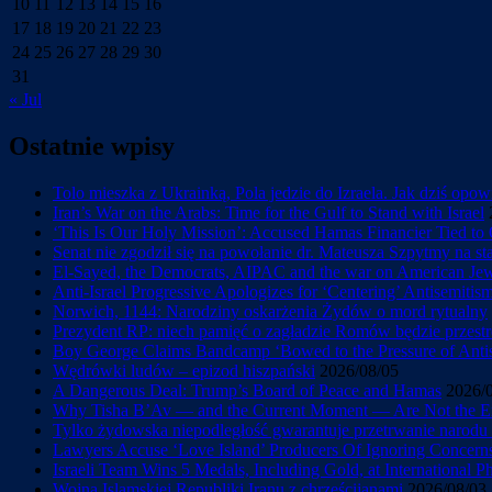
10
11
12
13
14
15
16
17
18
19
20
21
22
23
24
25
26
27
28
29
30
31
« Jul
Ostatnie wpisy
Tolo mieszka z Ukrainką, Pola jedzie do Izraela. Jak dziś opo
Iran’s War on the Arabs: Time for the Gulf to Stand with Israel
‘This Is Our Holy Mission’: Accused Hamas Financier Tied to 
Senat nie zgodził się na powołanie dr. Mateusza Szpytmy na s
El-Sayed, the Democrats, AIPAC and the war on American Je
Anti-Israel Progressive Apologizes for ‘Centering’ Antisemiti
Norwich, 1144: Narodziny oskarżenia Żydów o mord rytualny
Prezydent RP: niech pamięć o zagładzie Romów będzie przestr
Boy George Claims Bandcamp ‘Bowed to the Pressure of Antise
Wędrówki ludów – epizod hiszpański
2026/08/05
A Dangerous Deal: Trump’s Board of Peace and Hamas
2026/
Why Tisha B’Av — and the Current Moment — Are Not the En
Tylko żydowska niepodległość gwarantuje przetrwanie narod
Lawyers Accuse ‘Love Island’ Producers Of Ignoring Concerns 
Israeli Team Wins 5 Medals, Including Gold, at International 
Wojna Islamskiej Republiki Iranu z chrześcijanami
2026/08/03