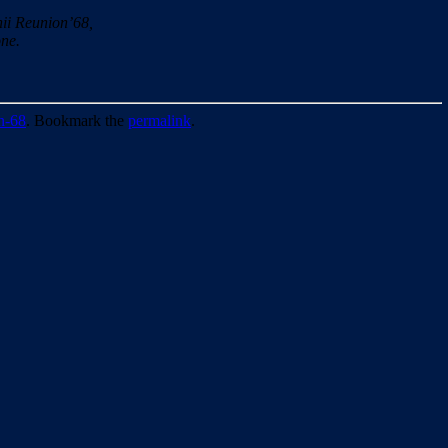
ii Reunion’68,
ne.
n-68
. Bookmark the
permalink
.