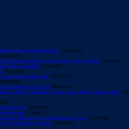
wiadać o poszukiwaniu tożsamości
2026/08/08
2026/08/08
Official Who Denied Oct. 7 Atrocities on Piers Morgan
2026/08/08
tanowisko prezesa IPN
2026/08/07
ws
2026/08/07
sm After Left-Wing Backlash
2026/08/07
2026/08/06
ogą dla przyszłych pokoleń
2026/08/06
mites’ After Its Removes Pro-Israel Song ‘We Will Dance Again’
202
08/05
d of the Story
2026/08/05
u żydowskiego
2026/08/04
About Contestant’s Anti-Israel Instagram Posts
2026/08/04
Physics Olympiad in Colombia
2026/08/04