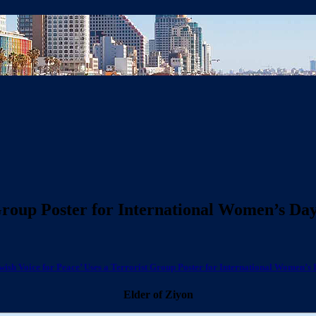
 Group Poster for International Women’s Da
wish Voice for Peace’ Uses a Terrorist Group Poster for International Women’s
Elder of Ziyon