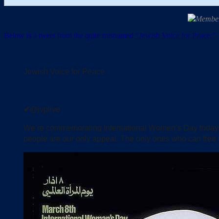
Members
Below is a tweet from the quite misnamed
“Jewish Voice for Peace.”
T
Jewish Voice for Peace
✔
@jvplive
We’re commemorating International Women’s Day today and
people are our only appeal. The only ones who can free 