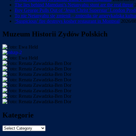
The lies behind Mamdani’s Netanyahu stunt are the real threat
Boy George Pulls Out of ‘Jesus Christ Superstar’ London Prod
To nie Netanyahu się zmienił – zmieniła się amerykańska kultu
‘Suspicious’ fire destroys kosher restaurant in Montreal
2026/0
Muzeum Historii Zydów Polskich
Kategorie
Kategorie