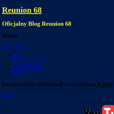
Reunion 68
Oficjalny Blog Reunion 68
Menu
Skip to content
Home
Biuletyn Reunion68
Słowo Żydowskie
Artysci Reunion68
Książki
Israel enacts additional restrictions; Egypt t
Mar
19