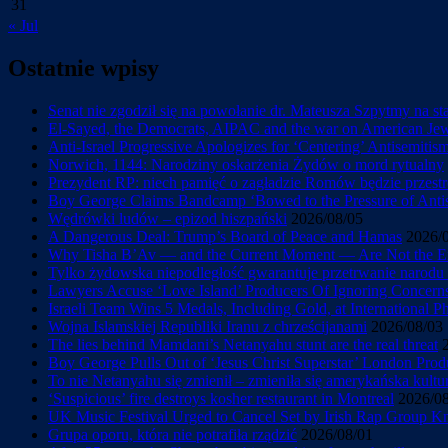
31
« Jul
Ostatnie wpisy
Senat nie zgodził się na powołanie dr. Mateusza Szpytmy na s
El-Sayed, the Democrats, AIPAC and the war on American Je
Anti-Israel Progressive Apologizes for ‘Centering’ Antisemiti
Norwich, 1144: Narodziny oskarżenia Żydów o mord rytualny
Prezydent RP: niech pamięć o zagładzie Romów będzie przestr
Boy George Claims Bandcamp ‘Bowed to the Pressure of Antise
Wędrówki ludów – epizod hiszpański
2026/08/05
A Dangerous Deal: Trump’s Board of Peace and Hamas
2026/
Why Tisha B’Av — and the Current Moment — Are Not the En
Tylko żydowska niepodległość gwarantuje przetrwanie narod
Lawyers Accuse ‘Love Island’ Producers Of Ignoring Concerns 
Israeli Team Wins 5 Medals, Including Gold, at International 
Wojna Islamskiej Republiki Iranu z chrześcijanami
2026/08/03
The lies behind Mamdani’s Netanyahu stunt are the real threat
Boy George Pulls Out of ‘Jesus Christ Superstar’ London Prod
To nie Netanyahu się zmienił – zmieniła się amerykańska kultu
‘Suspicious’ fire destroys kosher restaurant in Montreal
2026/0
UK Music Festival Urged to Cancel Set by Irish Rap Group Knee
Grupa oporu, która nie potrafiła rządzić
2026/08/01