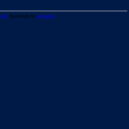
n-68
. Bookmark the
permalink
.