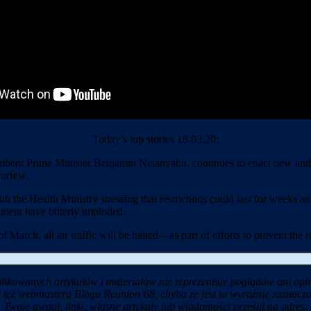
Today’s top stories 18.03.20;
mbent Prime Minister Benjamin Netanyahu, continues to enact new and in
curfew.
h the Health Ministry stressing that restrictions could last for weeks an
nment have bitterly imploded.
March, all air traffic will be halted – as part of efforts to prevent the 
likowanych artykułów i materiałów nie reprezentuje poglądów ani opin
i też webmastera Blogu Reunion’68, chyba ze jest to wyraźnie zaznaczo
Twoje uwagi, linki, własne artykuły lub wiadomości prześlij na adres: