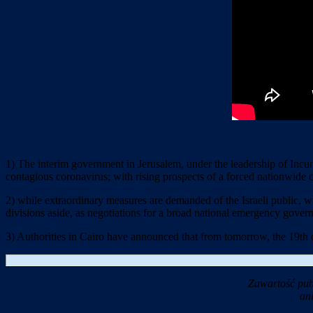
1) The interim government in Jerusalem, under the leadership of Incu
contagious coronavirus; with rising prospects of a forced nationwide 
2) while extraordinary measures are demanded of the Israeli public, wit
divisions aside, as negotiations for a broad national emergency gover
3) Authorities in Cairo have announced that from tomorrow, the 19th of 
Zawartość pub
an