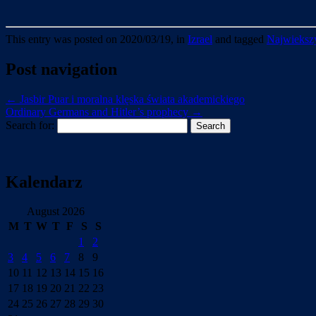
This entry was posted on 2020/03/19, in
Izrael
and tagged
Najwiekszy
Post navigation
←
Jasbir Puar i moralna klęska świata akademickiego
Ordinary Germans and Hitler’s prophecy
→
Search for:
Kalendarz
August 2026
M
T
W
T
F
S
S
1
2
3
4
5
6
7
8
9
10
11
12
13
14
15
16
17
18
19
20
21
22
23
24
25
26
27
28
29
30