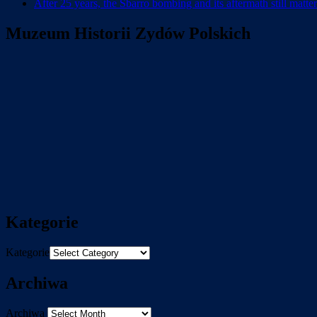
After 25 years, the Sbarro bombing and its aftermath still matter
Muzeum Historii Zydów Polskich
Kategorie
Kategorie
Archiwa
Archiwa