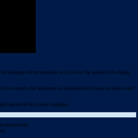
creasingly-stricter measures to try a slow the spread of the highly
d even months; the leadership in Jerusalem fails to put its deep-rooted
rapid spread of the corona contagion.
ii Reunion’68,
ne.