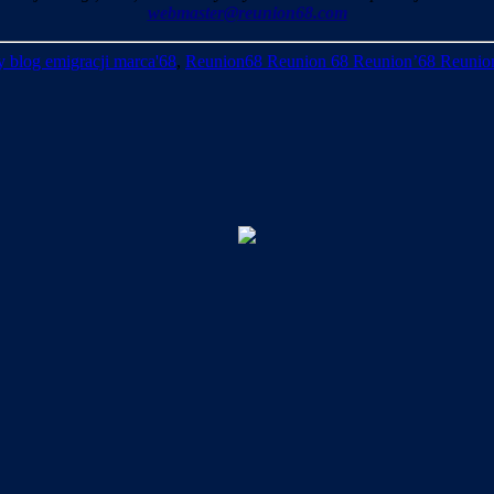
webmaster@reunion68.com
 blog emigracji marca'68
,
Reunion68 Reunion 68 Reunion’68 Reunio