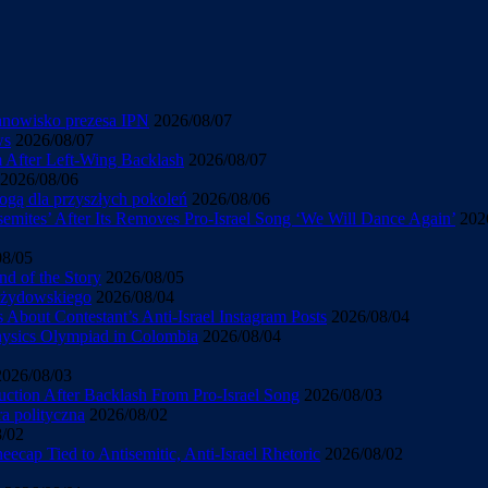
tanowisko prezesa IPN
2026/08/07
ws
2026/08/07
sm After Left-Wing Backlash
2026/08/07
2026/08/06
ogą dla przyszłych pokoleń
2026/08/06
mites’ After Its Removes Pro-Israel Song ‘We Will Dance Again’
202
08/05
d of the Story
2026/08/05
u żydowskiego
2026/08/04
About Contestant’s Anti-Israel Instagram Posts
2026/08/04
Physics Olympiad in Colombia
2026/08/04
2026/08/03
uction After Backlash From Pro-Israel Song
2026/08/03
ra polityczna
2026/08/02
8/02
cap Tied to Antisemitic, Anti-Israel Rhetoric
2026/08/02