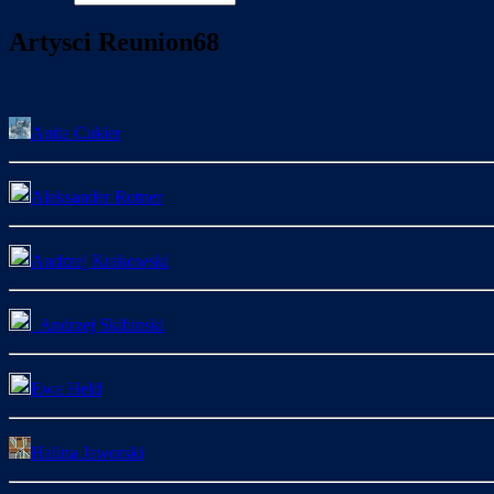
Artysci Reunion68
Anita Cukier
Aleksander Rotner
Andrzej Krakowski
Andrzej Skibinski
Ewa Held
Halina Jaworski