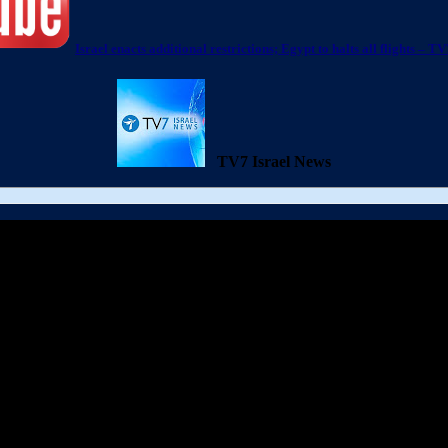
Israel enacts additional restrictions; Egypt to halts all flights – T
TV7 Israel News