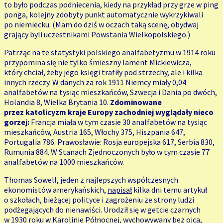
to było podczas podniecenia, kiedy na przykład przy grze w ping
ponga, kolejny zdobyty punkt automatycznie wykrzykiwali
po niemiecku. (Mam do dziś w oczach taką scenę, obydwaj
grający byli uczestnikami Powstania Wielkopolskiego.)
Patrząc na te statystyki polskiego analfabetyzmu w 1914 roku
przypomina się nie tylko śmieszny lament Mickiewicza,
który chciał, żeby jego księgi trafiły pod strzechy, ale i kilka
innych rzeczy. W danych za rok 1911 Niemcy miały 0,04
analfabetów na tysiąc mieszkańców, Szwecja i Dania po dwóch,
Holandia 8, Wielka Brytania 10.
Zdominowane
przez katolicyzm kraje Europy zachodniej wyglądały nieco
gorzej:
Francja miała w tym czasie 30 analfabetów na tysiąc
mieszkańców, Austria 165, Włochy 375, Hiszpania 647,
Portugalia 786. Prawosławie: Rosja europejska 617, Serbia 830,
Rumunia 884. W Stanach Zjednoczonych było w tym czasie 77
analfabetów na 1000 mieszkańców.
Thomas Sowell, jeden z najlepszych współczesnych
ekonomistów amerykańskich,
napisał
kilka dni temu artykuł
o szkołach, bieżącej polityce i zagrożeniu ze strony ludzi
podżegających do nienawiści. Urodził się w getcie czarnych
w 1930 roku w Karolinie Północnej, wychowywany bez ojca,