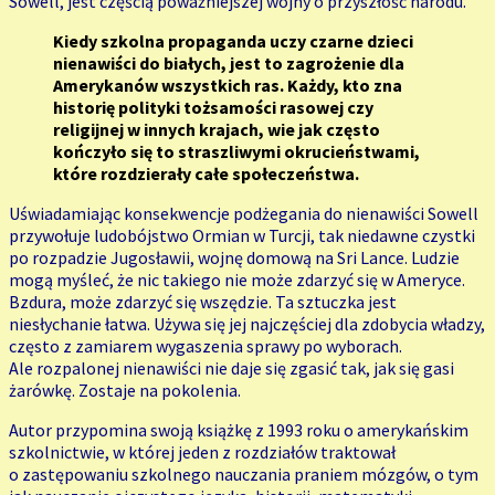
Sowell, jest częścią poważniejszej wojny o przyszłość narodu.
Kiedy szkolna propaganda uczy czarne dzieci
nienawiści do białych, jest to zagrożenie dla
Amerykanów wszystkich ras. Każdy, kto zna
historię polityki tożsamości rasowej czy
religijnej w innych krajach, wie jak często
kończyło się to straszliwymi okrucieństwami,
które rozdzierały całe społeczeństwa.
Uświadamiając konsekwencje podżegania do nienawiści Sowell
przywołuje ludobójstwo Ormian w Turcji, tak niedawne czystki
po rozpadzie Jugosławii, wojnę domową na Sri Lance. Ludzie
mogą myśleć, że nic takiego nie może zdarzyć się w Ameryce.
Bzdura, może zdarzyć się wszędzie. Ta sztuczka jest
niesłychanie łatwa. Używa się jej najczęściej dla zdobycia władzy,
często z zamiarem wygaszenia sprawy po wyborach.
Ale rozpalonej nienawiści nie daje się zgasić tak, jak się gasi
żarówkę. Zostaje na pokolenia.
Autor przypomina swoją książkę z 1993 roku o amerykańskim
szkolnictwie, w której jeden z rozdziałów traktował
o zastępowaniu szkolnego nauczania praniem mózgów, o tym