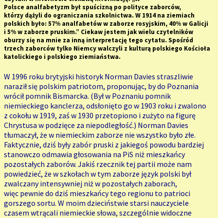
Polsce analfabetyzm był spuścizną po polityce zaborców,
którzy dążyli do ograniczania szkolnictwa. W 1914 na ziemiach
polskich było: 57% analfabetów w zaborze rosyjskim, 40% w Galicji
i 5% w zaborze pruskim.” Ciekaw jestem jak wielu czytelników
oburzy się na mnie za inną interpretację tego cytatu. Spośród
trzech zaborców tylko Niemcy walczyli z kulturą polskiego Kościoła
katolickiego i polskiego ziemiaństwa.
W 1996 roku brytyjski historyk Norman Davies straszliwie
naraził się polskim patriotom, proponując, by do Poznania
wrócił pomnik Bismarcka. (Był w Poznaniu pomnik
niemieckiego kanclerza, odsłonięto go w 1903 roku i zwalono
z cokołu w 1919, zaś w 1930 przetopiono i zużyto na figurę
Chrystusa w podzięce za niepodległość.) Norman Davies
tłumaczył, że w niemieckim zaborze nie wszystko było złe.
Faktycznie, dziś były zabór pruski z jakiegoś powodu bardziej
stanowczo odmawia głosowania na
PiS
niż mieszkańcy
pozostałych zaborów. Jakiś rzecznik tej partii może nam
powiedzieć, że w szkołach w tym zaborze język polski był
zwalczany intensywniej niż w pozostałych zaborach,
więc pewnie do dziś mieszkańcy tego regionu to patrioci
gorszego sortu. W moim dzieciństwie starsi nauczyciele
czasem wtrącali niemieckie słowa, szczególnie widoczne