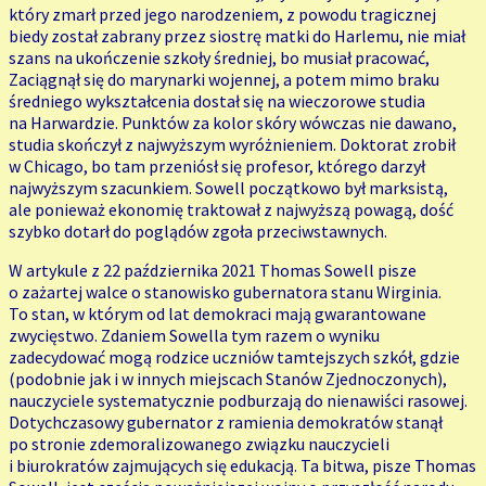
który zmarł przed jego narodzeniem, z powodu tragicznej
biedy został zabrany przez siostrę matki do Harlemu, nie miał
szans na ukończenie szkoły średniej, bo musiał pracować,
Zaciągnął się do marynarki wojennej, a potem mimo braku
średniego wykształcenia dostał się na wieczorowe studia
na Harwardzie. Punktów za kolor skóry wówczas nie dawano,
studia skończył z najwyższym wyróżnieniem. Doktorat zrobił
w Chicago, bo tam przeniósł się profesor, którego darzył
najwyższym szacunkiem. Sowell początkowo był marksistą,
ale ponieważ ekonomię traktował z najwyższą powagą, dość
szybko dotarł do poglądów zgoła przeciwstawnych.
W artykule z 22 października 2021 Thomas Sowell pisze
o zażartej walce o stanowisko gubernatora stanu Wirginia.
To stan, w którym od lat demokraci mają gwarantowane
zwycięstwo. Zdaniem Sowella tym razem o wyniku
zadecydować mogą rodzice uczniów tamtejszych szkół, gdzie
(podobnie jak i w innych miejscach Stanów Zjednoczonych),
nauczyciele systematycznie podburzają do nienawiści rasowej.
Dotychczasowy gubernator z ramienia demokratów stanął
po stronie zdemoralizowanego związku nauczycieli
i biurokratów zajmujących się edukacją. Ta bitwa, pisze Thomas