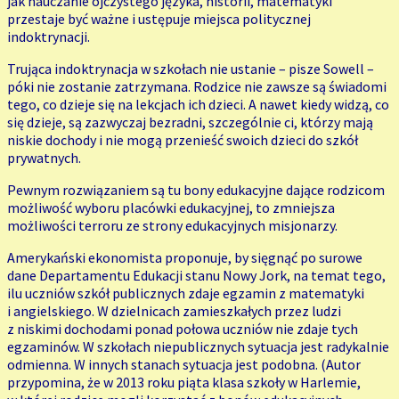
jak nauczanie ojczystego języka, historii, matematyki
przestaje być ważne i ustępuje miejsca politycznej
indoktrynacji.
Trująca indoktrynacja w szkołach nie ustanie – pisze Sowell –
póki nie zostanie zatrzymana. Rodzice nie zawsze są świadomi
tego, co dzieje się na lekcjach ich dzieci. A nawet kiedy widzą, co
się dzieje, są zazwyczaj bezradni, szczególnie ci, którzy mają
niskie dochody i nie mogą przenieść swoich dzieci do szkół
prywatnych.
Pewnym rozwiązaniem są tu bony edukacyjne dające rodzicom
możliwość wyboru placówki edukacyjnej, to zmniejsza
możliwości terroru ze strony edukacyjnych misjonarzy.
Amerykański ekonomista proponuje, by sięgnąć po surowe
dane Departamentu Edukacji stanu Nowy Jork, na temat tego,
ilu uczniów szkół publicznych zdaje egzamin z matematyki
i angielskiego. W dzielnicach zamieszkałych przez ludzi
z niskimi dochodami ponad połowa uczniów nie zdaje tych
egzaminów. W szkołach niepublicznych sytuacja jest radykalnie
odmienna. W innych stanach sytuacja jest podobna. (Autor
przypomina, że w 2013 roku piąta klasa szkoły w Harlemie,