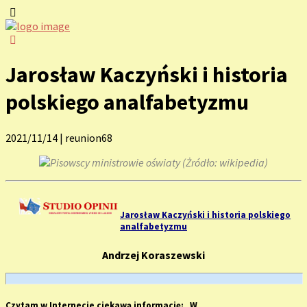
Jarosław Kaczyński i historia
polskiego analfabetyzmu
2021/11/14
|
reunion68
Pisowscy ministrowie oświaty (Żródło: wikipedia)
Jarosław Kaczyński i historia polskiego
analfabetyzmu
Andrzej Koraszewski
Czytam w Internecie ciekawą informację: „W