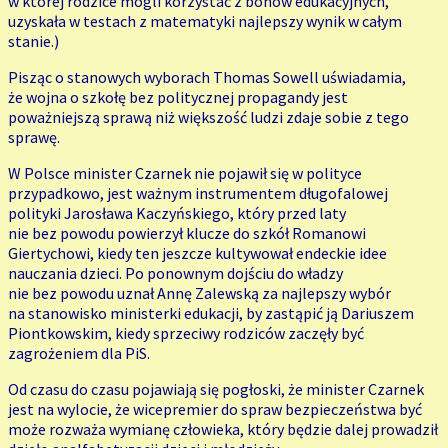
w której rodzice mogli korzystać z bonów edukacyjnych,
uzyskała w testach z matematyki najlepszy wynik w całym
stanie.)
Pisząc o stanowych wyborach Thomas Sowell uświadamia,
że wojna o szkołę bez politycznej propagandy jest
poważniejszą sprawą niż większość ludzi zdaje sobie z tego
sprawę.
W Polsce minister Czarnek nie pojawił się w polityce
przypadkowo, jest ważnym instrumentem długofalowej
polityki Jarosława Kaczyńskiego, który przed laty
nie bez powodu powierzył klucze do szkół Romanowi
Giertychowi, kiedy ten jeszcze kultywował endeckie idee
nauczania dzieci. Po ponownym dojściu do władzy
nie bez powodu uznał Annę Zalewską za najlepszy wybór
na stanowisko ministerki edukacji, by zastąpić ją Dariuszem
Piontkowskim, kiedy sprzeciwy rodziców zaczęły być
zagrożeniem dla PiS.
Od czasu do czasu pojawiają się pogłoski, że minister Czarnek
jest na wylocie, że wicepremier do spraw bezpieczeństwa być
może rozważa wymianę człowieka, który będzie dalej prowadził