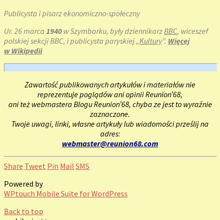
Publicysta i pisarz ekonomiczno-społeczny
Ur. 26 marca
1940
w Szymbarku, były dziennikarz
BBC
, wiceszef
polskiej sekcji BBC, i publicysta paryskiej „
Kultury
”.
Więcej
w Wikipedii
Zawartość publikowanych artykułów i materiałów nie
reprezentuje poglądów ani opinii Reunion’68,
ani też webmastera Blogu Reunion’68, chyba ze jest to wyraźnie
zaznaczone.
Twoje uwagi, linki, własne artykuły lub wiadomości prześlij na
adres:
webmaster@reunion68.com
Share
Tweet
Pin
Mail
SMS
Powered by
WPtouch Mobile Suite for WordPress
Back to top