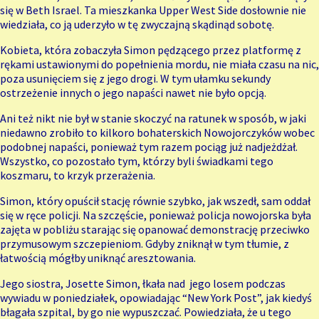
się w Beth Israel. Ta mieszkanka Upper West Side dosłownie nie
wiedziała, co ją uderzyło w tę zwyczajną skądinąd sobotę.
Kobieta, która zobaczyła Simon pędzącego przez platformę z
rękami ustawionymi do popełnienia mordu, nie miała czasu na nic,
poza usunięciem się z jego drogi. W tym ułamku sekundy
ostrzeżenie innych o jego napaści nawet nie było opcją.
Ani też nikt nie był w stanie skoczyć na ratunek w sposób, w jaki
niedawno zrobiło to kilkoro bohaterskich Nowojorczyków wobec
podobnej napaści, ponieważ tym razem pociąg już nadjeżdżał.
Wszystko, co pozostało tym, którzy byli świadkami tego
koszmaru, to krzyk przerażenia.
Simon, który opuścił stację równie szybko, jak wszedł, sam oddał
się w ręce policji. Na szczęście, ponieważ policja nowojorska była
zajęta w pobliżu starając się opanować demonstrację przeciwko
przymusowym szczepieniom. Gdyby zniknął w tym tłumie, z
łatwością mógłby uniknąć aresztowania.
Jego siostra, Josette Simon, łkała nad jego losem podczas
wywiadu w poniedziałek, opowiadając “New York Post”, jak kiedyś
błagała szpital, by go nie wypuszczać. Powiedziała, że u tego