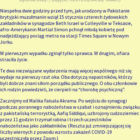
Niespełna dwie godziny przed tym, jak urodzony w Pakistanie
brytyjski muzułmanin wziął 15 stycznia czterech żydowskich
zakładników w synagodze Beth Israel w
Colleyville
w Teksasie,
afro-Amerykanin Martial Simon pchnął młodą kobietę pod
nadjeżdżający pociąg metra na stacji Times Square w Nowym
Jorku.
W pierwszym wypadku zginął tylko sprawca. W drugim, ofiara
straciła życie.
Te dwa niezwiązane wydarzenia mają więcej wspólnego niż się
wydaje na pierwszy rzut oka. Oba dotyczą napastników, którzy
byli dobrze znani siłom porządku publicznego. O obu członkowie
ich rodzin powiedzieli, że cierpieli na “chorobę psychiczną”.
Zacznijmy od Malika Faisala Akrama. Po wejściu do synagogi
podczas porannego nabożeństwa w szabat i oznajmieniu związku
z pakistańską terrorystką,
Aafią Siddiqui
, uzbrojony cudzoziemiec
przez 11 godzin trzymał rabina i trzech uczestników
nabożeństwa jako zakładników. (Reszta już zmniejszającej się
liczby wiernych z powodu wzrostu zakażeń COVID-19
uczestniczyła przez Zoom.)