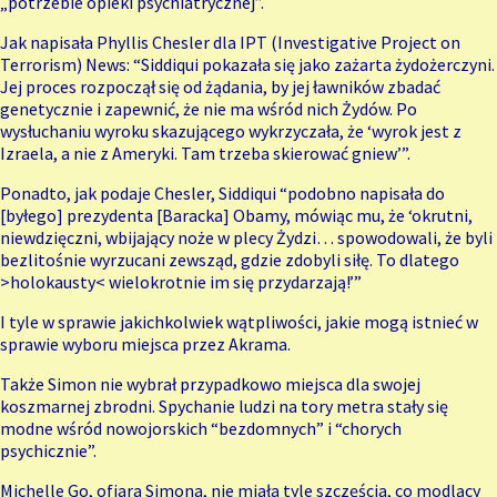
„potrzebie opieki psychiatrycznej”.
Jak napisała Phyllis Chesler dla IPT (Investigative Project on
Terrorism) News: “Siddiqui pokazała się jako zażarta żydożerczyni.
Jej proces rozpoczął się od żądania, by jej ławników zbadać
genetycznie i zapewnić, że nie ma wśród nich Żydów. Po
wysłuchaniu wyroku skazującego wykrzyczała, że ‘wyrok jest z
Izraela, a nie z Ameryki. Tam trzeba skierować gniew’”.
Ponadto, jak podaje Chesler, Siddiqui “podobno napisała do
[byłego] prezydenta [Baracka] Obamy, mówiąc mu, że ‘okrutni,
niewdzięczni, wbijający noże w plecy Żydzi… spowodowali, że byli
bezlitośnie wyrzucani zewsząd, gdzie zdobyli siłę. To dlatego
>holokausty< wielokrotnie im się przydarzają!’”
I tyle w sprawie jakichkolwiek wątpliwości, jakie mogą istnieć w
sprawie wyboru miejsca przez Akrama.
Także Simon nie wybrał przypadkowo miejsca dla swojej
koszmarnej zbrodni. Spychanie ludzi na tory metra stały się
modne wśród nowojorskich “bezdomnych” i “chorych
psychicznie”.
Michelle Go, ofiara Simona, nie miała tyle szczęścia, co modlący