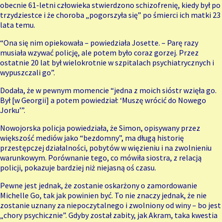
obecnie 61-letni człowieka stwierdzono schizofrenię, kiedy był po
trzydziestce i że choroba „pogorszyła się” po śmierci ich matki 23
lata temu.
“Ona się nim opiekowała – powiedziała Josette. – Parę razy
musiała wzywać policję, ale potem było coraz gorzej. Przez
ostatnie 20 lat był wielokrotnie w szpitalach psychiatrycznych i
wypuszczali go”.
Dodała, że w pewnym momencie “jedna z moich sióstr wzięła go.
Był [w Georgii] a potem powiedział: ‘Muszę wrócić do Nowego
Jorku’”.
Nowojorska policja powiedziała, że Simon, opisywany przez
większość mediów jako “bezdomny”, ma długą historię
przestępczej działalności, pobytów w więzieniu i na zwolnieniu
warunkowym. Porównanie tego, co mówiła siostra, z relacją
policji, pokazuje bardziej niż niejasną oś czasu.
Pewne jest jednak, że zostanie oskarżony o zamordowanie
Michelle Go, tak jak powinien być. To nie znaczy jednak, że nie
zostanie uznany za niepoczytalnego i zwolniony od winy – bo jest
„chory psychicznie”. Gdyby został zabity, jak Akram, taka kwestia