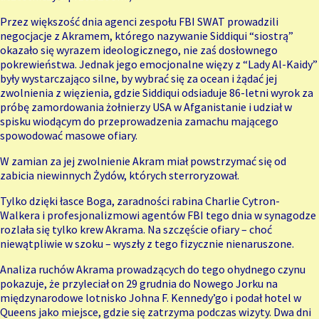
Przez większość dnia agenci zespołu FBI SWAT prowadzili
negocjacje z Akramem, którego nazywanie Siddiqui “siostrą”
okazało się wyrazem ideologicznego, nie zaś dosłownego
pokrewieństwa. Jednak jego emocjonalne więzy z “Lady Al-Kaidy”
były wystarczająco silne, by wybrać się za ocean i żądać jej
zwolnienia z więzienia, gdzie Siddiqui odsiaduje 86-letni wyrok za
próbę zamordowania żołnierzy USA w Afganistanie i udział w
spisku wiodącym do przeprowadzenia zamachu mającego
spowodować masowe ofiary.
W zamian za jej zwolnienie Akram miał powstrzymać się od
zabicia niewinnych Żydów, których sterroryzował.
Tylko dzięki łasce Boga, zaradności rabina Charlie Cytron-
Walkera i profesjonalizmowi agentów FBI tego dnia w synagodze
rozlała się tylko krew Akrama. Na szczęście ofiary – choć
niewątpliwie w szoku – wyszły z tego fizycznie nienaruszone.
Analiza ruchów Akrama prowadzących do tego ohydnego czynu
pokazuje, że przyleciał on 29 grudnia do Nowego Jorku na
międzynarodowe lotnisko Johna F. Kennedy’go i podał hotel w
Queens jako miejsce, gdzie się zatrzyma podczas wizyty. Dwa dni