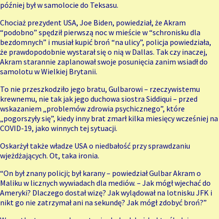
później był w samolocie do Teksasu.
Chociaż prezydent USA, Joe Biden, powiedział, że Akram
“podobno” spędził pierwszą noc w mieście w “schronisku dla
bezdomnych” i musiał kupić broń “na ulicy”, policja powiedziała,
że prawdopodobnie wystarał się o nią w Dallas. Tak czy inaczej,
Akram starannie zaplanował swoje posunięcia zanim wsiadł do
samolotu w Wielkiej Brytanii.
To nie przeszkodziło jego bratu, Gulbarowi – rzeczywistemu
krewnemu, nie tak jak jego duchowa siostra Siddiqui – przed
wskazaniem „problemów zdrowia psychicznego”, które
„pogorszyły się”, kiedy inny brat zmarł kilka miesięcy wcześniej na
COVID-19, jako winnych tej sytuacji.
Oskarżył także władze USA o niedbałość przy sprawdzaniu
wjeżdżających. Ot, taka ironia.
“On był znany policji; był karany – powiedział Gulbar Akram o
Maliku w licznych wywiadach dla mediów. – Jak mógł wjechać do
Ameryki? Dlaczego dostał wizę? Jak wylądował na lotnisku JFK i
nikt go nie zatrzymał ani na sekundę? Jak mógł zdobyć broń?”