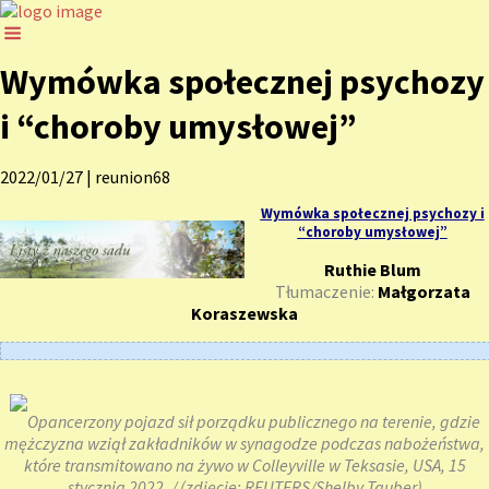
Wymówka społecznej psychozy
i “choroby umysłowej”
2022/01/27
|
reunion68
Wymówka społecznej psychozy i
“choroby umysłowej”
Ruthie Blum
Tłumaczenie:
Małgorzata
Koraszewska
Opancerzony pojazd sił porządku publicznego na terenie, gdzie
mężczyzna wziął zakładników w synagodze podczas nabożeństwa,
które transmitowano na żywo w Colleyville w Teksasie, USA, 15
stycznia 2022. / (zdjęcie: REUTERS/Shelby Tauber)