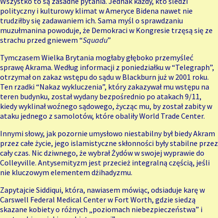
Wszystko to są zasadne pytania. Jednak każdy, kto śledzi
polityczny i kulturowy klimat w Ameryce Bidena nawet nie
trudziłby się zadawaniem ich. Sama myśl o sprawdzaniu
muzułmanina powoduje, że Demokraci w Kongresie trzęsą się ze
strachu przed gniewem “
Squadu
”
Tymczasem Wielka Brytania mogłaby głęboko przemyśleć
sprawę Akrama. Według informacji z poniedziałku w “Telegraph”,
otrzymał on zakaz wstępu do sądu w Blackburn już w 2001 roku.
Ten rzadki “Nakaz wykluczenia”, który zakazywał mu wstępu na
teren budynku, został wydany bezpośrednio po atakach 9/11,
kiedy wyklinał woźnego sądowego, życząc mu, by został zabity w
ataku jednego z samolotów, które obaliły World Trade Center.
Innymi słowy, jak pozornie umysłowo niestabilny był biedy Akram
przez całe życie, jego islamistyczne skłonności były stabilne przez
cały czas. Nic dziwnego, że wybrał Żydów w swojej wyprawie do
Colleyville. Antysemityzm jest przecież integralną częścią, jeśli
nie kluczowym elementem dżihadyzmu.
Zapytajcie Siddiqui, która, nawiasem mówiąc, odsiaduje karę w
Carswell Federal Medical Center w Fort Worth, gdzie siedzą
skazane kobiety o różnych „poziomach niebezpieczeństwa” i