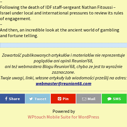
–
Following the death of IDF staff-sergeant Nathan Fitoussi –
Israel under local and international pressures to review its rules
of engagement.
–
And then, an incredible look at the ancient world of gambling
and fortune telling.
Zawartość publikowanych artykułów i materiałów nie reprezentuje
poglądów ani opinii Reunion’68,
ani też webmastera Blogu Reunion’68, chyba ze jest to wyraźnie
zaznaczone.
Twoje uwagi, linki, własne artykuły lub wiadomości prześlij na adres:
webmaster@reunion68.com
Share
Tweet
Pin
Mail
SMS
Powered by
WPtouch Mobile Suite for WordPress