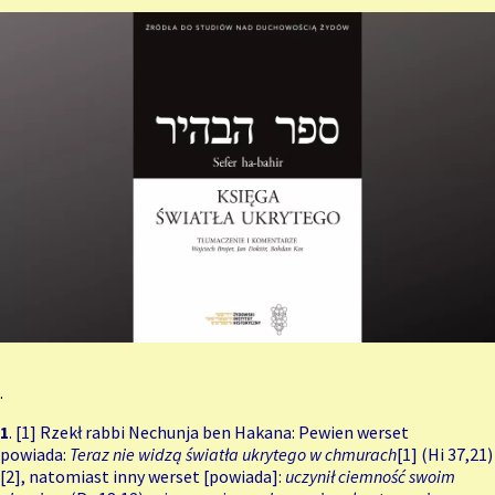
.
1
. [1] Rzekł rabbi Nechunja ben Hakana: Pewien werset
powiada:
Teraz nie widzą światła ukrytego w chmurach
[1]
(Hi 37,21)
[2]
, natomiast inny werset [powiada]:
uczynił ciemność swoim