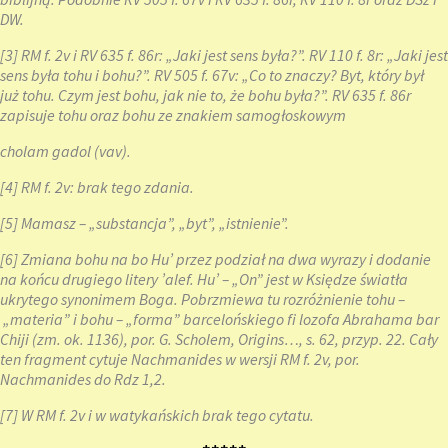
DW.
[3]
RM f. 2v i RV 635 f. 86r: „Jaki jest sens była?”. RV 110 f. 8r: „Jaki jest
sens była tohu i bohu?”. RV 505 f. 67v: „Co to znaczy? Byt, który był
już tohu. Czym jest bohu, jak nie to, że bohu była?”. RV 635 f. 86r
zapisuje tohu oraz bohu ze znakiem samogłoskowym
cholam gadol (vav).
[4]
RM f. 2v: brak tego zdania.
[5]
Mamasz – „substancja”, „byt”, „istnienie”.
[6]
Zmiana bohu na bo Hu’ przez podział na dwa wyrazy i dodanie
na końcu drugiego litery ’alef. Hu’ – „On” jest w Księdze światła
ukrytego synonimem Boga. Pobrzmiewa tu rozróżnienie tohu –
„materia” i bohu – „forma” barcelońskiego fi lozofa Abrahama bar
Chiji (zm. ok. 1136), por. G. Scholem, Origins…, s. 62, przyp. 22. Cały
ten fragment cytuje Nachmanides w wersji RM f. 2v, por.
Nachmanides do Rdz 1,2.
[7]
W RM f. 2v i w watykańskich brak tego cytatu.