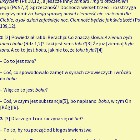
ukryciem
(Ps 18,12), a jeszcze inny:
chmura i mgła otoczeniem
jego
(Ps 97,2). Sprzeczność? Dochodzi werset trzeci i rozstrzyga
między nimi:
Za Twoją sprawą nawet ciemność nie zaciemni dla
Ciebie, a jak dzień zajaśnieje noc. Ciemność będzie jak światłość
(Ps
139,12).
2
. [2] Powiedział rabbi Berachja: Co znaczą słowa:
A ziemia była
tohu i bohu
(Rdz 1,2)? Jaki jest sens
tohu?
[3]
Że już [ziemia]
była
tohu
. A co to jest
bohu
, jak nie to, że
tohu była
?
[4]
– Co to jest
tohu
?
– Coś, co spowodowało zamęt w synach człowieczych i wróciło
do
bohu
.
– Więc co to jest
bohu
?
– Coś, w czym jest substancja
[5]
, bo napisano:
bohu
, w tym On
[Bóg]
[6]
.
3
. [3] Dlaczego Tora zaczyna się od
bet
?
– Po to, by rozpocząć od błogosławieństwa.