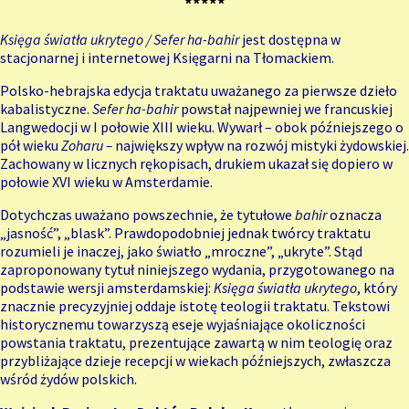
*****
Księga światła ukrytego / Sefer ha-bahir
jest dostępna w
stacjonarnej i
internetowej Księgarni na Tłomackiem.
Polsko-hebrajska edycja traktatu uważanego za pierwsze dzieło
kabalistyczne.
Sefer ha-bahir
powstał najpewniej we francuskiej
Langwedocji w I połowie XIII wieku. Wywarł – obok późniejszego o
pół wieku
Zoharu –
największy wpływ na rozwój mistyki żydowskiej.
Zachowany w licznych rękopisach, drukiem ukazał się dopiero w
połowie XVI wieku w Amsterdamie.
Dotychczas uważano powszechnie, że tytułowe
bahir
oznacza
„jasność”, „blask”. Prawdopodobniej jednak twórcy traktatu
rozumieli je inaczej, jako światło „mroczne”, „ukryte”. Stąd
zaproponowany tytuł niniejszego wydania, przygotowanego na
podstawie wersji amsterdamskiej:
Księga światła ukrytego
, który
znacznie precyzyjniej oddaje istotę teologii traktatu. Tekstowi
historycznemu towarzyszą eseje wyjaśniające okoliczności
powstania traktatu, prezentujące zawartą w nim teologię oraz
przybliżające dzieje recepcji w wiekach późniejszych, zwłaszcza
wśród żydów polskich.