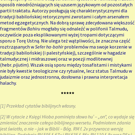
sposób nieodróżniających się uzusem językowym od pozostałych
partii traktatu. Autorzy posługują się charakterystycznymi dla
tradycji babilońskiej retorycznymi zwrotami i całym arsenałem
metod egzegetycznych. Na dobrą sprawę zdecydowana większość
fragmentów
Bahiru
mogłaby się odnaleźć w polifonii Talmudu,
oczywiście poza eksplikowanymi wyżej tropami dotyczącymi
sporu o Torę Ustną. Nie ulega też wątpliwości, że znaczna część
roztrząsanych w
Sefer ha-bahir
problemów ma swoje korzenie w
tradycji babilońskiej (i palestyńskiej), szczególnie w hagadzie
talmudycznej i midraszowej oraz w poezji modlitewnej
(hebr.
pijutim
). Wszak osią sporu między tosafistami i mistykami
nie były kwestie teologiczne czy rytualne, lecz status Talmudu w
judaizmie oraz jednostronna, dosłowna i prawna interpretacja
halachy.
*****
[1]
Przekład cytatów biblijnych własny.
[2]
W cytacie z Księgi Hioba pominięto słowo hu’ – „on”, co wydaje się
zmieniać znaczenie całego biblijnego wersetu. Podmiotem zdania
jest światło, a nie – jak w Biblii – Bóg. RM f. 2v przywraca wersję
biblijną. Podobnie RV 505 f. 67v i RV 635 f. 86r, RV 110 f. 8r oraz DSz i