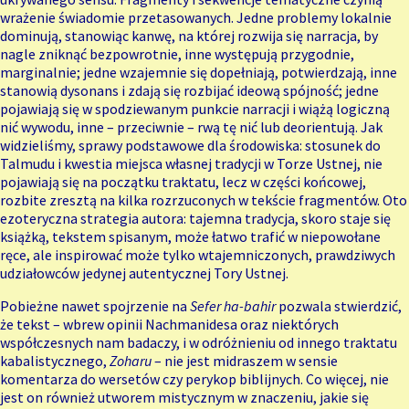
wrażenie świadomie przetasowanych. Jedne problemy lokalnie
dominują, stanowiąc kanwę, na której rozwija się narracja, by
nagle zniknąć bezpowrotnie, inne występują przygodnie,
marginalnie; jedne wzajemnie się dopełniają, potwierdzają, inne
stanowią dysonans i zdają się rozbijać ideową spójność; jedne
pojawiają się w spodziewanym punkcie narracji i wiążą logiczną
nić wywodu, inne – przeciwnie – rwą tę nić lub deorientują. Jak
widzieliśmy, sprawy podstawowe dla środowiska: stosunek do
Talmudu i kwestia miejsca własnej tradycji w Torze Ustnej, nie
pojawiają się na początku traktatu, lecz w części końcowej,
rozbite zresztą na kilka rozrzuconych w tekście fragmentów. Oto
ezoteryczna strategia autora: tajemna tradycja, skoro staje się
książką, tekstem spisanym, może łatwo trafić w niepowołane
ręce, ale inspirować może tylko wtajemniczonych, prawdziwych
udziałowców jedynej autentycznej Tory Ustnej.
Pobieżne nawet spojrzenie na
Sefer ha-bahir
pozwala stwierdzić,
że tekst – wbrew opinii Nachmanidesa oraz niektórych
współczesnych nam badaczy, i w odróżnieniu od innego traktatu
kabalistycznego,
Zoharu
– nie jest midraszem w sensie
komentarza do wersetów czy perykop biblijnych. Co więcej, nie
jest on również utworem mistycznym w znaczeniu, jakie się