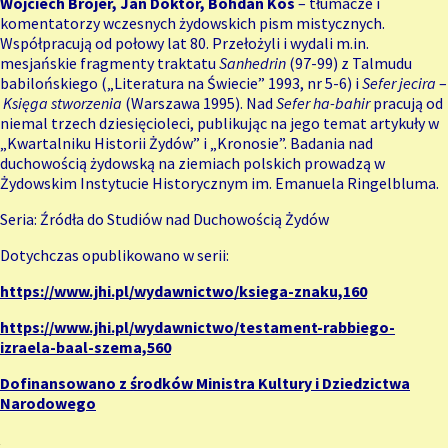
Wojciech Brojer, Jan Doktór, Bohdan Kos
– tłumacze i
komentatorzy wczesnych żydowskich pism mistycznych.
Współpracują od połowy lat 80. Przełożyli i wydali m.in.
mesjańskie fragmenty traktatu
Sanhedrin
(97-99) z Talmudu
babilońskiego („Literatura na Świecie” 1993, nr 5-6) i
Sefer jecira
–
Księga stworzenia
(Warszawa 1995). Nad
Sefer ha-bahir
pracują od
niemal trzech dziesięcioleci, publikując na jego temat artykuły w
„Kwartalniku Historii Żydów” i „Kronosie”. Badania nad
duchowością żydowską na ziemiach polskich prowadzą w
Żydowskim Instytucie Historycznym im. Emanuela Ringelbluma.
Seria: Źródła do Studiów nad Duchowością Żydów
Dotychczas opublikowano w serii:
https://www.jhi.pl/wydawnictwo/ksiega-znaku,160
https://www.jhi.pl/wydawnictwo/testament-rabbiego-
izraela-baal-szema,560
Dofinansowano z środków
Ministra Kultury i Dziedzictwa
Narodowego