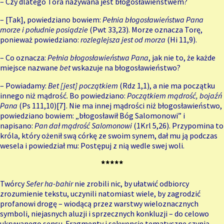
– Czy dlatego Tora nazywana jest błogosławieństwem?
– [Tak], powiedziano bowiem:
Pełnia błogosławieństwa Pana
morze i południe posiądzie
(Pwt 33,23). Morze oznacza Torę,
ponieważ powiedziano:
rozleglejsza jest od morza
(Hi 11,9).
– Co oznacza:
Pełnia błogosławieństwa Pana
, jak nie to, że każde
miejsce nazwane
bet
wskazuje na błogosławieństwo?
– Powiadamy:
Bet [jest] początkiem
(Rdz 1,1), a nie ma początku
innego niż mądrość. Bo powiedziano:
Początkiem mądrość, bojaźń
Pana
(Ps 111,10)
[7]
. Nie ma innej mądrości niż błogosławieństwo,
powiedziano bowiem: „błogosławił Bóg Salomonowi” i
napisano:
Pan dał mądrość Salomonowi
(1Krl 5,26). Przypomina to
króla, który ożenił swą córkę ze swoim synem, dał mu ją podczas
wesela i powiedział mu: Postępuj z nią wedle swej woli.
*****
Twórcy
Sefer ha-bahir
nie zrobili nic, by ułatwić odbiorcy
zrozumienie tekstu, uczynili natomiast wiele, by zagrodzić
profanowi drogę – wiodącą przez warstwy wieloznacznych
symboli, niejasnych aluzji i sprzecznych konkluzji – do celowo
ukrywanego sensu. Fragmenty i sekwencje tematyczne czynią