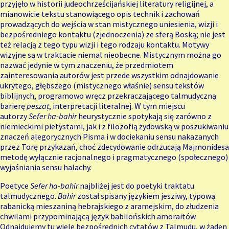
przyjęło w historii judeochrześcijańskiej literatury religijnej, a
mianowicie tekstu stanowiącego opis technik i zachowań
prowadzących do wejścia w stan mistycznego uniesienia, wizji i
bezpośredniego kontaktu (zjednoczenia) ze sferą Boską; nie jest
też relacją z tego typu wizji i tego rodzaju kontaktu. Motywy
wizyjne są w traktacie niemal nieobecne. Mistycznym można go
nazwać jedynie w tym znaczeniu, że przedmiotem
zainteresowania autorów jest przede wszystkim odnajdowanie
ukrytego, głębszego (mistycznego właśnie) sensu tekstów
biblijnych, programowo wręcz przekraczającego talmudyczną
barierę
peszaṭ
, interpretacji literalnej. W tym miejscu
autorzy
Sefer ha-bahir
heurystycznie spotykają się zarówno z
niemieckimi pietystami, jak i z filozofią żydowską w poszukiwaniu
znaczeń alegorycznych Pisma i w dociekaniu sensu nakazanych
przez Torę przykazań, choć zdecydowanie odrzucają Majmonidesa
metodę wyłącznie racjonalnego i pragmatycznego (społecznego)
wyjaśniania sensu halachy.
Poetyce
Sefer ha-bahir
najbliżej jest do poetyki traktatu
talmudycznego.
Bahir
został spisany językiem jesziwy, typową
rabanicką mieszaniną hebrajskiego z aramejskim, do złudzenia
chwilami przypominającą język babilońskich amoraitów.
Odnajdujemy tu wiele bezpośrednich cytatów z Talmudu, w żaden