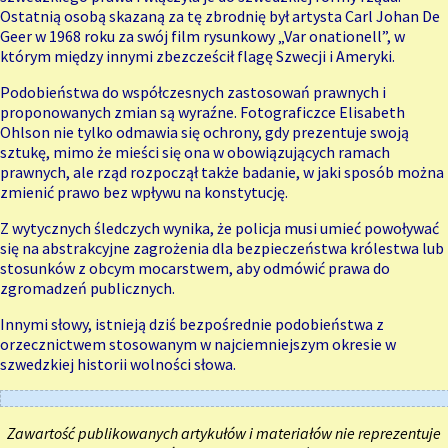
Ostatnią osobą skazaną za tę zbrodnię był artysta Carl Johan De
Geer w 1968 roku za swój film rysunkowy „Var onationell”, w
którym między innymi zbezcześcił flagę Szwecji i Ameryki.
Podobieństwa do współczesnych zastosowań prawnych i
proponowanych zmian są wyraźne. Fotograficzce Elisabeth
Ohlson nie tylko odmawia się ochrony, gdy prezentuje swoją
sztukę, mimo że mieści się ona w obowiązujących ramach
prawnych, ale rząd rozpoczął także badanie, w jaki sposób można
zmienić prawo bez wpływu na konstytucję.
Z wytycznych śledczych wynika, że ​​policja musi umieć powoływać
się na abstrakcyjne zagrożenia dla bezpieczeństwa królestwa lub
stosunków z obcym mocarstwem, aby odmówić prawa do
zgromadzeń publicznych.
Innymi słowy, istnieją dziś bezpośrednie podobieństwa z
orzecznictwem stosowanym w najciemniejszym okresie w
szwedzkiej historii wolności słowa.
Zawartość publikowanych artykułów i materiałów nie reprezentuje