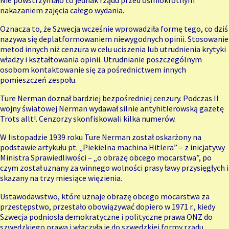
Nie powstrzymało to jednak rządu przed ośmiokrotnym
nakazaniem zajęcia całego wydania.
Oznacza to, że Szwecja wcześnie wprowadziła formę tego, co dziś
nazywa się deplatformowaniem niewygodnych opinii. Stosowanie
metod innych niż cenzura w celu uciszenia lub utrudnienia krytyki
władzy i kształtowania opinii. Utrudnianie poszczególnym
osobom kontaktowanie się za pośrednictwem innych
pomieszczeń zespołu.
Ture Nerman doznał bardziej bezpośredniej cenzury. Podczas II
wojny światowej Nerman wydawał silnie antyhitlerowską gazetę
Trots allt!. Cenzorzy skonfiskowali kilka numerów.
W listopadzie 1939 roku Ture Nerman został oskarżony na
podstawie artykułu pt. „Piekielna machina Hitlera” – z inicjatywy
Ministra Sprawiedliwości – „o obrazę obcego mocarstwa”, po
czym został uznany za winnego wolności prasy ławy przysięgłych i
skazany na trzy miesiące więzienia.
Ustawodawstwo, które uznaje obrazę obcego mocarstwa za
przestępstwo, przestało obowiązywać dopiero w 1971 r., kiedy
Szwecja podniosła demokratyczne i polityczne prawa ONZ do
szwedzkiego prawa i włączyła je do szwedzkiej formy rządu.