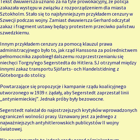
Tekst dwuwiersza uznano za na tyle prowokacyjny, że policja
zakazała występu w związku z rozporządzeniem dla miasta
Sztokholm. Stało się to najsłynniejszym przykładem cenzury w
Szwecji podczas wojny. Zamiast dwuwiersza Gerhard odczytał
zakaz i fragment ustawy będący protestem przeciwko państwu
szwedzkiemu.
Innym przykładem cenzury za pomocą klauzul prawa
administracyjnego było to, jak rząd Hanssona za pośrednictwem
pełnomocnika zapobiegł dalszemu rozprzestrzenianiu się
niechęci Torgny’ego Segerstedta do Hitlera. SJ otrzymał między
innymi zakaz transportu Sjöfarts- och Handelstidning z
Göteborga do stolicy.
Powtarzające się propozycje i kampanie rządu koalicyjnego
utworzonego w 1939 r. żądały, aby Segerstedt zaprzestał linii
„antyniemieckiej”. Jednak próby były bezowocne.
Segerstedt należał do najostrzejszych krytyków wprowadzonych
ograniczeń wolności prasy. Uznawany jest za jednego z
najważniejszych antyhitlerowskich publicystów II wojny
światowej.