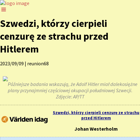
Szwedzi, którzy cierpieli
cenzurę ze strachu przed
Hitlerem
2023/09/09
|
reunion68
Późniejsze badania wskazują, że Adolf Hitler miał dalekosiężne
plany przynajmniej częściowej okupacji południowej Szwecji.
Zdjęcie: AP/TT
Szwedzi, którzy cierpieli cenzurę ze strachu
przed Hitlerem
Johan Westerholm