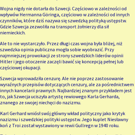
Wojna nigdy nie dotarła do Szwecji. Częściowo w zależności od
wpływów Hermanna Göringa, częściowo w zależności od innych
czynników, które dziś nazywa się szwedzką polityką ustępstw.
Gdzie Szwecja zezwoliła na transport żołnierzy dla sił
niemieckich.
Ale to nie wystarczyło. Przez długi czas wojna była bliżej, niż
szwedzka opinia publiczna mogła sobie wyobrazić. Przy
najmniejszej prowokacji ze strony szwedzkich liderów opinii
Hitler i jego otoczenie zaczęli bawić się koncepcją pełnej lub
częściowej okupacji.
Szwecja wprowadziła cenzurę. Ale nie poprzez zastosowanie
wyraźnych przepisów dotyczących cenzury, ale za pośrednictwem
innych kancelarii prawnych. Najbardziej znanym przykładem jest
to, jak Szwecja uciszyła artystę rewiowego Karla Gerharda,
znanego ze swojej niechęci do nazizmu.
Karl Gerhard wniósł swój główny wkład polityczny jako krytyk
nazizmu i szwedzkiej polityki ustępstw. Jego kuplet Niesławny
koń z Troi został wystawiony w rewii Gullregn w 1940 roku.