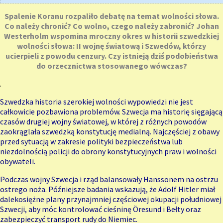
Spalenie Koranu rozpaliło debatę na temat wolności słowa.
Co należy chronić? Co wolno, czego należy zabronić? Johan
Westerholm wspomina mroczny okres w historii szwedzkiej
wolności słowa: II wojnę światową i Szwedów, którzy
ucierpieli z powodu cenzury. Czy istnieją dziś podobieństwa
do orzecznictwa stosowanego wówczas?
.
Szwedzka historia szerokiej wolności wypowiedzi nie jest
całkowicie pozbawiona problemów. Szwecja ma historię sięgającą
czasów drugiej wojny światowej, w której z różnych powodów
zaokrąglała szwedzką konstytucję medialną. Najczęściej z obawy
przed sytuacją w zakresie polityki bezpieczeństwa lub
niezdolnością policji do obrony konstytucyjnych praw i wolności
obywateli.
Podczas wojny Szwecja i rząd balansowały Hanssonem na ostrzu
ostrego noża. Późniejsze badania wskazują, że Adolf Hitler miał
dalekosiężne plany przynajmniej częściowej okupacji południowej
Szwecji, aby móc kontrolować cieśninę Öresund i Bełty oraz
zabezpieczyć transport rudy do Niemiec.