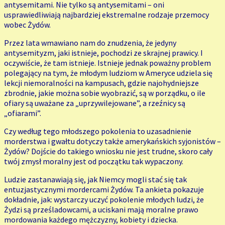
antysemitami. Nie tylko są antysemitami – oni
usprawiedliwiają najbardziej ekstremalne rodzaje przemocy
wobec Żydów.
Przez lata wmawiano nam do znudzenia, że jedyny
antysemityzm, jaki istnieje, pochodzi ze skrajnej prawicy. I
oczywiście, że tam istnieje. Istnieje jednak poważny problem
polegający na tym, że młodym ludziom w Ameryce udziela się
lekcji niemoralności na kampusach, gdzie najohydniejsze
zbrodnie, jakie można sobie wyobrazić, są w porządku, o ile
ofiary są uważane za „uprzywilejowane”, a rzeźnicy są
„ofiarami”.
Czy według tego młodszego pokolenia to uzasadnienie
morderstwa i gwałtu dotyczy także amerykańskich syjonistów –
Żydów? Dojście do takiego wniosku nie jest trudne, skoro cały
twój zmysł moralny jest od początku tak wypaczony.
Ludzie zastanawiają się, jak Niemcy mogli stać się tak
entuzjastycznymi mordercami Żydów. Ta ankieta pokazuje
dokładnie, jak: wystarczy uczyć pokolenie młodych ludzi, że
Żydzi są prześladowcami, a uciskani mają moralne prawo
mordowania każdego mężczyzny, kobiety i dziecka.