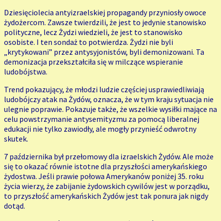
Dziesięciolecia antyizraelskiej propagandy przyniosły owoce
żydożercom. Zawsze twierdzili, że jest to jedynie stanowisko
polityczne, lecz Żydzi wiedzieli, że jest to stanowisko
osobiste. I ten sondaż to potwierdza. Żydzi nie byli
„krytykowani” przez antysyjonistów, byli demonizowani. Ta
demonizacja przekształciła się w milczące wspieranie
ludobójstwa.
Trend pokazujący, że młodzi ludzie częściej usprawiedliwiają
ludobójczy atak na Żydów, oznacza, że w tym kraju sytuacja nie
ulegnie poprawie. Pokazuje także, że wszelkie wysiłki mające na
celu powstrzymanie antysemityzmu za pomocą liberalnej
edukacji nie tylko zawiodły, ale mogły przynieść odwrotny
skutek.
7 października był przełomowy dla izraelskich Żydów. Ale może
się to okazać równie istotne dla przyszłości amerykańskiego
żydostwa. Jeśli prawie połowa Amerykanów poniżej 35. roku
życia wierzy, że zabijanie żydowskich cywilów jest w porządku,
to przyszłość amerykańskich Żydów jest tak ponura jak nigdy
dotąd.