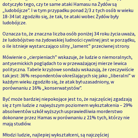
dotyczyło tego, czy te same ataki Hamasu na Żydów są
„ludobójcze”. I w tym przypadku ponad 2/3 z tych osób w wieku
18-34 lat zgodziło się, że tak, te ataki wobec Żydów były
ludobójcze.
Oznacza to, że znaczna liczba osób poniżej 34 roku życia uważa,
że ludobójstwo na żydowskiej ludności cywilnej jest w porządku,
o ile istnieje wystarczająco silny „lament” przeciwnej strony.
Mówienie o „cierpieniach” wskazuje, że ludzie o niemoralnych,
antysemickich poglądach to w przeważającej mierze lewica
polityczna. Tabele krzyżowe sondażu wskazują, że rzeczywiście
tak jest: 36% respondentów określających się jako „liberalni” w
każdym wieku zgodziło się, że atak był uzasadniony, w
porównaniu z 16% „konserwatystów”.
Być może bardziej niepokojące jest to, że najczęściej zgadzają
się z tym ludzie z najwyższym poziomem wykształcenia – 29%
absolwentów szkół wyższych usprawiedliwia morderstwo
dokonane przez Hamas w porównaniu z 21% tych, którzy nie
mają studiów.
Młodzi ludzie, najlepiej wykształceni, są najczęściej