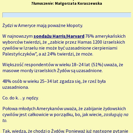
Tłumaczenie:
Małgorzata Koraszewska
Żydzi w Ameryce mają poważne kłopoty.
W najnowszym
sondażu Harris/Harvard
76% amerykańskich
wyborców twierdzi, że „zabicie przez Hamas 1200 izraelskich
cywilów w Izraelu nie może być uzasadnione cierpieniami
Palestyńczyków”, a aż 24% twierdzi, że może.
Większość respondentów w wieku 18–24 lat (51%) uważa, że
masowe mordy izraelskich Żydów są uzasadnione.
48% osób w wieku 25–34 lat zgadza się, że rzeź była
uzasadniona.
Co. do k…y. nędzy.
Połowa młodych Amerykanów uważa, że zabijanie żydowskich
cywilów jest całkowicie w porządku, bo, jak wiecie,
zasługują na
to
.
Tak, wiedzą, że chodzi o Żydów. Ponieważ już następne pytanie