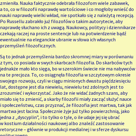
zmieniła. Nauka faktycznie odebrała filozofom wiele zabawek,
a to, co w filozofii naprawdę wartościowe i co mogłoby wnieść do
nauki naprawdę wielki wkład, nie spotkało się z należytą recepcją.
Po Russellu zabrakło już filozofów o takim autorytecie, aby
naprawdę słuchano ich z uwagą. Naukowcy, politycy i dziennikarze
czekają raczej na proste sentencje lub na potwierdzenie bądź
ewentualnie na eleganckie ubranie w słowa ich własnych
przemyśleń filozoficznych.
Są to jednak przemyślenia bardzo skromnej miary w porównaniu
z tym, co posiada w swych skarbcach filozofia. Do skarbców tych
jednakże mało kto sięga, bo w szerokim świecie nie ma nabywców
na te precjoza. To, co osiągnęła filozofia w szczytowym okresie
swojego rozwoju, czyli w ciągu minionych dwustu pięćdziesięciu
lat, dostępne jest dla niewielu, niewielu też zdolnych jest to
zrozumieć i wykorzystać. Jako że nie widać żadnych szans, aby
miało się to zmienić, a skarby filozofii miały zacząć służyć nauce
i społeczeństwu, czas przyznać, że filozofia jest martwa, tak jak
martwa jest łacina. Społecznie żyje już tylko powierzchnią, jako
jedna z „dyscyplin”, i to tylko o tyle, o ile udaje jej się ubrać
w kostium działalności naukowej albo znaleźć zastosowanie
retoryczne – głównie w produkcji medialnej i w sferze dyskursu
politycznego.