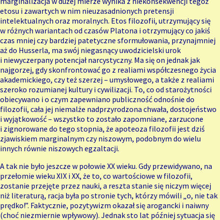
marginalizacja w dużej mierze wynika z niekonsekwencji tegoż
etosu i zawartych w nim nieuzasadnionych pretensji
intelektualnych oraz moralnych. Etos filozofii, utrzymujący się
w różnych wariantach od czasów Platona i otrzymujący co jakiś
czas mniej czy bardziej patetyczne sformułowania, przynajmniej
aż do Husserla, ma swój niegasnący uwodzicielski urok
i niewyczerpany potencjał narcystyczny. Ma się on jednak jak
najgorzej, gdy skonfrontować go z realiami współczesnego życia
akademickiego, czy też szerzej – umysłowego, a także z realiami
szeroko rozumianej kultury i cywilizacji. To, co od starożytności
obiecywano i o czym zapewniano publiczność odnośnie do
filozofii, cała jej niemalże nadprzyrodzona chwała, dostojeństwo
i wyjątkowość – wszystko to zostało zapomniane, zarzucone
i zignorowane do tego stopnia, że apoteoza filozofii jest dziś
zjawiskiem marginalnym czy niszowym, podobnym do wielu
innych równie niszowych egzaltacji.
A tak nie było jeszcze w połowie XX wieku. Gdy przewidywano, na
przełomie wieku XIX i XX, że to, co wartościowe w filozofii,
zostanie przejęte przez nauki, a reszta stanie się niczym więcej
niż literaturą, racja była po stronie tych, którzy mówili „o, nie tak
prędko!”. Faktycznie, pozytywizm okazał się arogancki i naiwny
(choć niezmiernie wpływowy). Jednak sto lat później sytuacja się