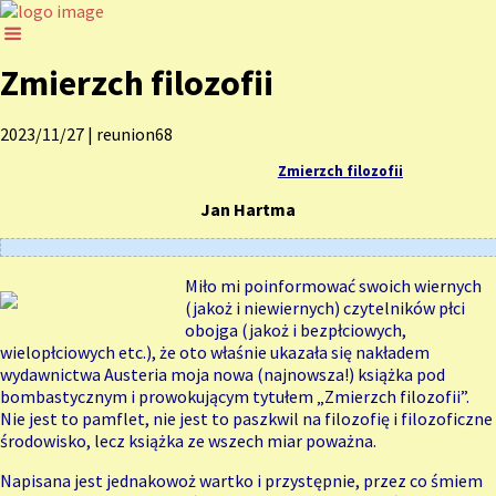
Zmierzch filozofii
2023/11/27
|
reunion68
Zmierzch filozofii
Jan Hartma
Miło mi poinformować swoich wiernych
(jakoż i niewiernych) czytelników płci
obojga (jakoż i bezpłciowych,
wielopłciowych etc.), że oto właśnie ukazała się nakładem
wydawnictwa Austeria moja nowa (najnowsza!) książka pod
bombastycznym i prowokującym tytułem „Zmierzch filozofii”.
Nie jest to pamflet, nie jest to paszkwil na filozofię i filozoficzne
środowisko, lecz książka ze wszech miar poważna.
Napisana jest jednakowoż wartko i przystępnie, przez co śmiem