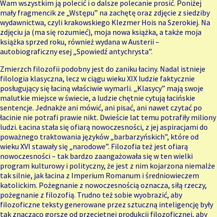
Wam wszystkim ją polecić i o dalsze polecanie prosić. Poniżej
mały fragmencik ze „Wstępu” na zachętę oraz zdjęcie z siedziby
wydawnictwa, czyli krakowskiego Klezmer Hois na Szerokiej. Na
zdjęciu ja (ma się rozumieć), moja nowa książka, a także moja
książka sprzed roku, również wydana w Austerii –
autobiograficzny esej „Spowiedź antychrysta”.
Zmierzch filozofii podobny jest do zaniku łaciny. Nadal istnieje
filologia klasyczna, lecz w ciągu wieku XIX ludzie faktycznie
posługujący się łaciną właściwie wymarli. „Klasycy” mają swoje
malutkie miejsce w świecie, a ludzie chętnie cytują łacińskie
sentencje. Jednakże ani mówić, ani pisać, ani nawet czytać po
łacinie nie potrafi prawie nikt. Dwieście lat temu potrafiły miliony
ludzi. Łacina stała się ofiarą nowoczesności, z jej aspiracjami do
poważnego traktowania języków „barbarzyńskich”, które od
wieku XVI stawały się „narodowe”. Filozofia też jest ofiarą
nowoczesności – tak bardzo zaangażowała się w ten wielki
program kulturowy i polityczny, że jest z nim kojarzona niemalże
tak silnie, jak łacina z Imperium Romanum i średniowieczem
katolickim. Pożegnanie z nowoczesnością oznacza, siłą rzeczy,
pożegnanie z filozofią. Trudno też sobie wyobrazić, aby
filozoficzne teksty generowane przez sztuczną inteligencję były
tak znacząco gorsze od przeciętnej produkcji filozoficznej, aby