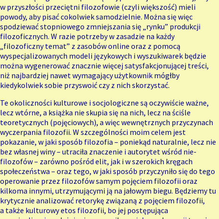
w przyszłości przeciętni filozofowie (czyli większość) mieli
powody, aby pisać cokolwiek samodzielnie. Można się więc
spodziewać stopniowego zmniejszania się „rynku” produkcji
filozoficznych. W razie potrzeby w zasadzie na każdy
„filozoficzny temat” z zasobów online oraz z pomocą
wyspecjalizowanych modeli językowych i wyszukiwarek będzie
można wygenerować znacznie więcej satysfakcjonującej treści,
niż najbardziej nawet wymagający użytkownik mógłby
kiedykolwiek sobie przyswoić czy z nich skorzystać.
Te okoliczności kulturowe i socjologiczne są oczywiście ważne,
lecz wtórne, a książka nie skupia się na nich, lecz na ściśle
teoretycznych (pojęciowych), a więc wewnętrznych przyczynach
wyczerpania filozofii. W szczególności moim celem jest
pokazanie, w jaki sposób filozofia – poniekąd naturalnie, lecz nie
bez własnej winy – utraciła znaczenie i autorytet wśród nie-
filozofów – zarówno pośród elit, jak i w szerokich kręgach
społeczeństwa – oraz tego, w jaki sposób przyczyniło się do tego
operowanie przez filozofów samym pojęciem filozofii oraz
kilkoma innymi, utrzymującymi ją na jałowym biegu. Będziemy tu
krytycznie analizować retorykę związaną z pojęciem filozofii,
a także kulturowy etos filozofii, bo jej postępująca