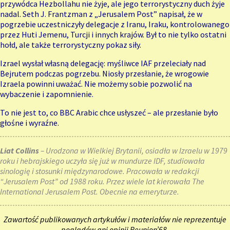
przywódca Hezbollahu nie żyje, ale jego terrorystyczny duch żyje
nadal. Seth J. Frantzman z „Jerusalem Post” napisał, że w
pogrzebie uczestniczyły delegacje z Iranu, Iraku, kontrolowanego
przez Huti Jemenu, Turcji i innych krajów. Był to nie tylko ostatni
hołd, ale także terrorystyczny pokaz siły.
Izrael wysłał własną delegację: myśliwce IAF przeleciały nad
Bejrutem podczas pogrzebu. Niosły przesłanie, że wrogowie
Izraela powinni uważać. Nie możemy sobie pozwolić na
wybaczenie i zapomnienie.
To nie jest to, co BBC Arabic chce usłyszeć – ale przesłanie było
głośne i wyraźne.
Liat Collins
– Urodzona w Wielkiej Brytanii, osiadła w Izraelu w 1979
roku i hebrajskiego uczyła się już w mundurze IDF, studiowała
sinologię i stosunki międzynarodowe. Pracowała w redakcji
“Jerusalem Post” od 1988 roku. Przez wiele lat kierowała The
International Jerusalem Post. Obecnie na emeryturze.
Zawartość publikowanych artykułów i materiałów nie reprezentuje
poglądów ani opinii Reunion’68,