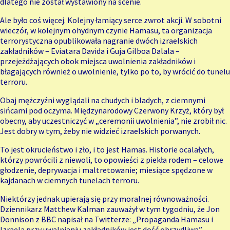
dlatego nie został wystawiony na scenie.
Ale było coś więcej. Kolejny łamiący serce zwrot akcji. W sobotni
wieczór, w kolejnym ohydnym czynie Hamasu, ta organizacja
terrorystyczna opublikowała nagranie dwóch izraelskich
zakładników – Eviatara Davida i Guja Gilboa Dalala –
przejeżdżających obok miejsca uwolnienia zakładników i
błagających również o uwolnienie, tylko po to, by wrócić do tunelu
terroru.
Obaj mężczyźni wyglądali na chudych i bladych, z ciemnymi
sińcami pod oczyma. Międzynarodowy Czerwony Krzyż, który był
obecny, aby uczestniczyć w „ceremonii uwolnienia”, nie zrobił nic.
Jest dobry w tym, żeby nie widzieć izraelskich porwanych.
To jest okrucieństwo i zło, i to jest Hamas. Historie ocalałych,
którzy powrócili z niewoli, to opowieści z piekła rodem – celowe
głodzenie, deprywacja i maltretowanie; miesiące spędzone w
kajdanach w ciemnych tunelach terroru.
Niektórzy jednak upierają się przy moralnej równoważności.
Dziennikarz Matthew Kalman zauważył w tym tygodniu, że Jon
Donnison z BBC napisał na Twitterze: „Propaganda Hamasu i
Izraela przy uwalnianiu zakładników jest dość obrzydliwa”.