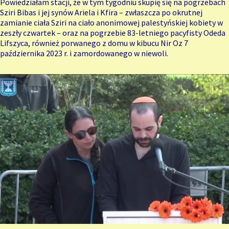
Powiedziałam stacji, że w tym tygodniu skupię się na pogrzebach
Sziri Bibas i jej synów Ariela i Kfira – zwłaszcza po okrutnej
zamianie ciała Sziri na ciało anonimowej palestyńskiej kobiety w
zeszły czwartek – oraz na pogrzebie 83-letniego pacyfisty Odeda
Lifszyca, również porwanego z domu w kibucu Nir Oz 7
października 2023 r. i zamordowanego w niewoli.