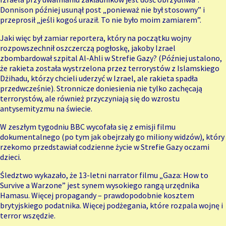
Donnison później usunął post „ponieważ nie był stosowny” i
przeprosił „jeśli kogoś uraził. To nie było moim zamiarem”.
Jaki więc był zamiar reportera, który na początku wojny
rozpowszechnił oszczerczą pogłoskę, jakoby Izrael
zbombardował szpital Al-Ahli w Strefie Gazy? (Później ustalono,
że rakieta została wystrzelona przez terrorystów z Islamskiego
Dżihadu, którzy chcieli uderzyć w Izrael, ale rakieta spadła
przedwcześnie). Stronnicze doniesienia nie tylko zachęcają
terrorystów, ale również przyczyniają się do wzrostu
antysemityzmu na świecie.
W zeszłym tygodniu BBC wycofała się z emisji filmu
dokumentalnego (po tym jak obejrzały go miliony widzów), który
rzekomo przedstawiał codzienne życie w Strefie Gazy oczami
dzieci.
Śledztwo wykazało, że 13-letni narrator filmu „Gaza: How to
Survive a Warzone” jest synem wysokiego rangą urzędnika
Hamasu. Więcej propagandy – prawdopodobnie kosztem
brytyjskiego podatnika. Więcej podżegania, które rozpala wojnę i
terror wszędzie.