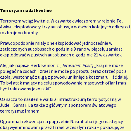
Terroryzm nadal kwitnie
Terroryzm wciąż kwitnie. W czwartek wieczorem w rejonie Tel
Awiwu eksplodowały trzy autobusy, a w dwóch kolejnych odkryto i
rozbrojono bomby.
Prawdopodobnie miały one eksplodować jednocześnie w
zatłoczonych autobusach o godzinie 9 rano w piątek, zamiast
eksplodować w pustych autobusach o godzinie 21 w czwartek.
Ale, jak napisał Herb Keinon z „
Jerusalem Post
”, „kraj nie może
polegać na cudach. Izrael nie może po prostu teraz otrzeć pot z
czoła, westchnąć z ulgą z powodu uniknięcia koszmaru i iść dalej.
To był atak mający na celu spowodowanie masowych ofiar i musi
być traktowany jako taki”.
Oznacza to nasilenie walki z infrastrukturą terrorystyczną w
Judei i Samarii, a także z głównym sponsorem światowego
terroryzmu: Iranem.
Ogromna frekwencja na pogrzebie Nasrallaha i jego następcy –
obaj wyeliminowani przez Izrael w zeszłym roku – pokazuje, że