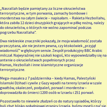
„Nasrallah będzie pamiętany za liczne okrucieństwa
terrorystyczne, w tym porwania, zamachy bombowe i
morderstwa na całym świecie – napisałam. – Rakieta Hezbollahu,
która zabiła 12 dzieci druzyjskich grających w piłkę nożną, należy
do okrucieństw, o których nie wolno zapominać podczas
pogrzebu Nasrallaha”.
Dwa niebieskie znaczniki pokazały, że moja wiadomość została
przeczytana, ale nie jestem pewna, czy ktokolwiek „przyjął
wiadomość” w głębszym sensie. Zespół produkcyjny BBC Arabic
milczał. Najwyraźniej nie szukali kogoś, kto wypowiedziałby się na
antenie o okrucieństwach popełnionych przez
Hamas,
Hezbollah
i inne islamistyczne organizacje
terrorystyczne.
Mega-masakra z 7 października – kiedy Hamas, Palestyński
Islamski Dżihad i cywile z Gazy wpadli na tereny Izraela w szale
gwałtów, okaleczeń, podpaleń, porwań i morderstw –
doprowadziła do śmierci 1200 osób w Izraelu i 251 porwań.
Pozostawiło to niewiele złudzeń co do natury sąsiadów, którzy
byli zbyt blisko południowej granicy Izraela, byśmy mogli czuć się