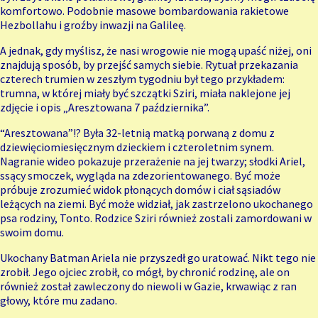
komfortowo. Podobnie masowe bombardowania rakietowe
Hezbollahu i groźby inwazji na Galileę.
A jednak, gdy myślisz, że nasi wrogowie nie mogą upaść niżej, oni
znajdują sposób, by przejść samych siebie. Rytuał przekazania
czterech trumien w zeszłym tygodniu był tego przykładem:
trumna, w której miały być szczątki Sziri, miała naklejone jej
zdjęcie i opis „Aresztowana 7 października”.
“Aresztowana”!? Była 32-letnią matką porwaną z domu z
dziewięciomiesięcznym dzieckiem i czteroletnim synem.
Nagranie wideo pokazuje przerażenie na jej twarzy; słodki Ariel,
ssący smoczek, wygląda na zdezorientowanego. Być może
próbuje zrozumieć widok płonących domów i ciał sąsiadów
leżących na ziemi. Być może widział, jak zastrzelono ukochanego
psa rodziny, Tonto. Rodzice Sziri również zostali zamordowani w
swoim domu.
Ukochany Batman Ariela nie przyszedł go uratować. Nikt tego nie
zrobił. Jego ojciec zrobił, co mógł, by chronić rodzinę, ale on
również został zawleczony do niewoli w Gazie, krwawiąc z ran
głowy, które mu zadano.