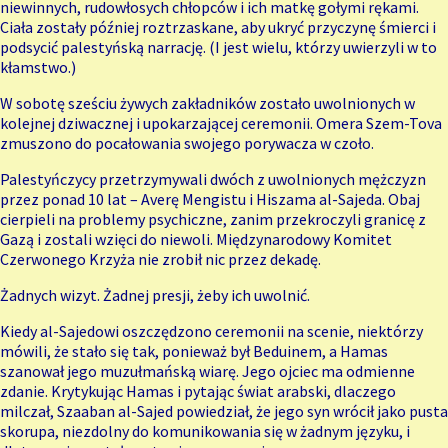
niewinnych, rudowłosych chłopców i ich matkę gołymi rękami.
Ciała zostały później roztrzaskane, aby ukryć przyczynę śmierci i
podsycić palestyńską narrację. (I jest wielu, którzy uwierzyli w to
kłamstwo.)
W sobotę sześciu żywych zakładników zostało uwolnionych w
kolejnej dziwacznej i upokarzającej ceremonii. Omera Szem-Tova
zmuszono do pocałowania swojego porywacza w czoło.
Palestyńczycy przetrzymywali dwóch z uwolnionych mężczyzn
przez ponad 10 lat – Averę Mengistu i Hiszama al-Sajeda. Obaj
cierpieli na problemy psychiczne, zanim przekroczyli granicę z
Gazą i zostali wzięci do niewoli. Międzynarodowy Komitet
Czerwonego Krzyża nie zrobił nic przez dekadę.
Żadnych wizyt. Żadnej presji, żeby ich uwolnić.
Kiedy al-Sajedowi oszczędzono ceremonii na scenie, niektórzy
mówili, że stało się tak, ponieważ był Beduinem, a Hamas
szanował jego muzułmańską wiarę. Jego ojciec ma odmienne
zdanie. Krytykując Hamas i pytając świat arabski, dlaczego
milczał, Szaaban al-Sajed powiedział, że jego syn wrócił jako pusta
skorupa, niezdolny do komunikowania się w żadnym języku, i