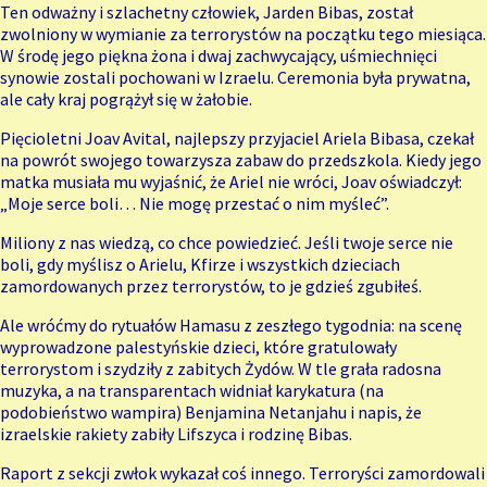
Ten odważny i szlachetny człowiek, Jarden Bibas, został
zwolniony w wymianie za terrorystów na początku tego miesiąca.
W środę jego piękna żona i dwaj zachwycający, uśmiechnięci
synowie zostali pochowani w Izraelu. Ceremonia była prywatna,
ale cały kraj pogrążył się w żałobie.
Pięcioletni Joav Avital, najlepszy przyjaciel Ariela Bibasa, czekał
na powrót swojego towarzysza zabaw do przedszkola. Kiedy jego
matka musiała mu wyjaśnić, że Ariel nie wróci, Joav oświadczył:
„Moje serce boli… Nie mogę przestać o nim myśleć”.
Miliony z nas wiedzą, co chce powiedzieć. Jeśli twoje serce nie
boli, gdy myślisz o Arielu, Kfirze i wszystkich dzieciach
zamordowanych przez terrorystów, to je gdzieś zgubiłeś.
Ale wróćmy do rytuałów Hamasu z zeszłego tygodnia: na scenę
wyprowadzone palestyńskie dzieci, które gratulowały
terrorystom i szydziły z zabitych Żydów. W tle grała radosna
muzyka, a na transparentach widniał karykatura (na
podobieństwo wampira) Benjamina Netanjahu i napis, że
izraelskie rakiety zabiły Lifszyca i rodzinę Bibas.
Raport z sekcji zwłok wykazał coś innego. Terroryści zamordowali