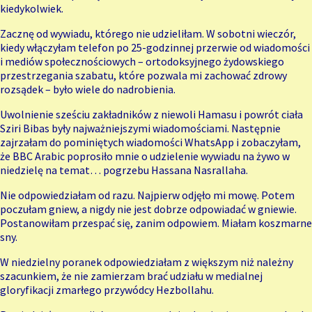
kiedykolwiek.
Zacznę od wywiadu, którego nie udzieliłam. W sobotni wieczór,
kiedy włączyłam telefon po 25-godzinnej przerwie od wiadomości
i mediów społecznościowych – ortodoksyjnego żydowskiego
przestrzegania szabatu, które pozwala mi zachować zdrowy
rozsądek – było wiele do nadrobienia.
Uwolnienie sześciu zakładników z niewoli
Hamasu
i powrót ciała
Sziri Bibas były najważniejszymi wiadomościami. Następnie
zajrzałam do pominiętych wiadomości WhatsApp i zobaczyłam,
że BBC Arabic poprosiło mnie o udzielenie wywiadu na żywo w
niedzielę na temat… pogrzebu Hassana Nasrallaha.
Nie odpowiedziałam od razu. Najpierw odjęło mi mowę. Potem
poczułam gniew, a nigdy nie jest dobrze odpowiadać w gniewie.
Postanowiłam przespać się, zanim odpowiem. Miałam koszmarne
sny.
W niedzielny poranek odpowiedziałam z większym niż należny
szacunkiem, że nie zamierzam brać udziału w medialnej
gloryfikacji zmarłego przywódcy Hezbollahu.