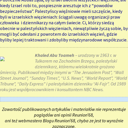
kiedy Izrael robi to, pospiesznie aresztuje ich z “powodów
bezpieczeństwa”. Palestyńscy więźniowie mieli szczęście, kiedy
byli w izraelskich więzieniach: ściągali uwagę organizacji praw
człowieka i dziennikarzy na całym świecie. Ci, którzy siedzą
obecnie w palestyńskich więzieniach, niewątpliwie życzą sobie, by
mogli być odesłani z powrotem do izraelskich więzień, gdzie
byliby lepiej traktowani i zdobyliby międzynarodowe współczucie.
Khaled Abu Toameh
– urodzony w 1963 r. w
Tulkarem na Zachodnim Brzegu, palestyński
dziennikarz, któremu wielokrotnie grożono
śmiercią. Publikował między innymi w “The Jerusalem Post”, “Wall
Street Journal”, “Sunday Times”, “U.S. News”, “World Report”, “World
Tribune”, “Daily Express” i palestyńskim dzienniku “Al-Fajr”. Od 1989
roku jest współpracownikiem i konsultantem NBC News.
Zawartość publikowanych artykułów i materiałów nie reprezentuje
poglądów ani opinii Reunion’68,
ani też webmastera Blogu Reunion’68, chyba ze jest to wyraźnie
zaznaczone.