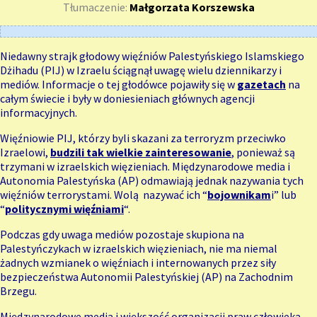
Tłumaczenie:
Małgorzata Korszewska
Niedawny strajk głodowy więźniów Palestyńskiego Islamskiego
Dżihadu (PIJ) w Izraelu ściągnął uwagę wielu dziennikarzy i
mediów. Informacje o tej głodówce pojawiły się w
gazetach
na
całym świecie i były w doniesieniach głównych agencji
informacyjnych.
Więźniowie PIJ, którzy byli skazani za terroryzm przeciwko
Izraelowi,
budzili tak wielkie zainteresowanie
, ponieważ są
trzymani w izraelskich więzieniach. Międzynarodowe media i
Autonomia Palestyńska (AP) odmawiają jednak nazywania tych
więźniów terrorystami. Wolą nazywać ich “
bojownikam
i
” lub
“
politycznymi więźniami
“.
Podczas gdy uwaga mediów pozostaje skupiona na
Palestyńczykach w izraelskich więzieniach, nie ma niemal
żadnych wzmianek o więźniach i internowanych przez siły
bezpieczeństwa Autonomii Palestyńskiej (AP) na Zachodnim
Brzegu.
Międzynarodowe media i większość organizacji praw człowieka