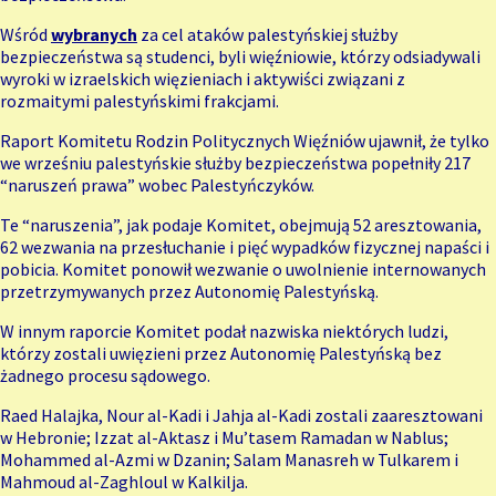
Wśród
wybranych
za cel ataków palestyńskiej służby
bezpieczeństwa są studenci, byli więźniowie, którzy odsiadywali
wyroki w izraelskich więzieniach i aktywiści związani z
rozmaitymi palestyńskimi frakcjami.
Raport Komitetu Rodzin Politycznych Więźniów ujawnił, że tylko
we wrześniu palestyńskie służby bezpieczeństwa popełniły 217
“naruszeń prawa” wobec Palestyńczyków.
Te “naruszenia”, jak podaje Komitet, obejmują 52 aresztowania,
62 wezwania na przesłuchanie i pięć wypadków fizycznej napaści i
pobicia. Komitet ponowił wezwanie o uwolnienie internowanych
przetrzymywanych przez Autonomię Palestyńską.
W innym
raporcie
Komitet podał nazwiska niektórych ludzi,
którzy zostali uwięzieni przez Autonomię Palestyńską bez
żadnego procesu sądowego.
Raed Halajka, Nour al-Kadi i Jahja al-Kadi zostali zaaresztowani
w Hebronie; Izzat al-Aktasz i Mu’tasem Ramadan w Nablus;
Mohammed al-Azmi w Dzanin; Salam Manasreh w Tulkarem i
Mahmoud al-Zaghloul w Kalkilja.