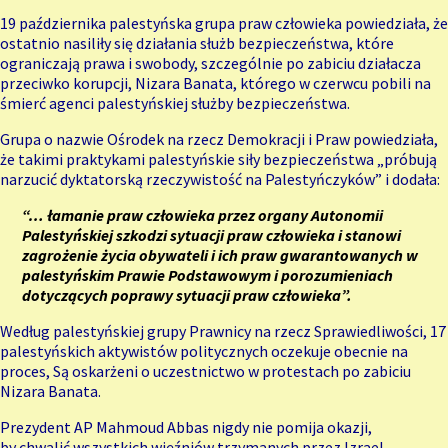
19 października palestyńska grupa praw człowieka
powiedziała
, że
ostatnio nasiliły się działania służb bezpieczeństwa, które
ograniczają prawa i swobody, szczególnie po zabiciu działacza
przeciwko korupcji, Nizara Banata, którego w czerwcu pobili na
śmierć agenci palestyńskiej służby bezpieczeństwa.
Grupa o nazwie Ośrodek na rzecz Demokracji i Praw powiedziała,
że takimi
praktykami
palestyńskie siły bezpieczeństwa „próbują
narzucić dyktatorską rzeczywistość na Palestyńczyków” i
dodała
:
“… łamanie praw człowieka przez organy Autonomii
Palestyńskiej szkodzi sytuacji praw człowieka i stanowi
zagrożenie życia obywateli i ich praw gwarantowanych w
palestyńskim Prawie Podstawowym i porozumieniach
dotyczących poprawy sytuacji praw człowieka”.
Według palestyńskiej grupy Prawnicy na rzecz Sprawiedliwości, 17
palestyńskich
aktywistów
politycznych oczekuje obecnie na
proces, Są oskarżeni o uczestnictwo w protestach po zabiciu
Nizara Banata.
Prezydent AP Mahmoud Abbas nigdy nie pomija okazji,
by
chwalić
wszystkich więźniów trzymanych przez Izrael,