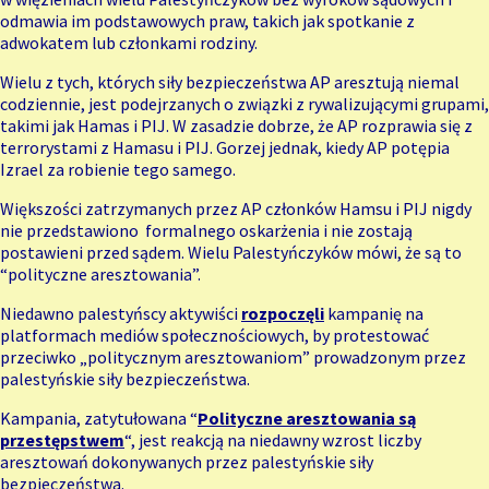
odmawia im podstawowych praw, takich jak spotkanie z
adwokatem lub członkami rodziny.
Wielu z tych, których siły bezpieczeństwa AP aresztują niemal
codziennie, jest podejrzanych o związki z rywalizującymi grupami,
takimi jak Hamas i PIJ. W zasadzie dobrze, że AP rozprawia się z
terrorystami z Hamasu i PIJ. Gorzej jednak, kiedy AP potępia
Izrael za robienie tego samego.
Większości zatrzymanych przez AP członków Hamsu i PIJ nigdy
nie przedstawiono formalnego oskarżenia i nie zostają
postawieni przed sądem. Wielu Palestyńczyków mówi, że są to
“polityczne aresztowania”.
Niedawno palestyńscy aktywiści
rozpoczęli
kampanię na
platformach mediów społecznościowych, by protestować
przeciwko „politycznym aresztowaniom” prowadzonym przez
palestyńskie siły bezpieczeństwa.
Kampania, zatytułowana “
Polityczne aresztowania są
przestępstwem
“, jest reakcją na niedawny wzrost liczby
aresztowań dokonywanych przez palestyńskie siły
bezpieczeństwa.