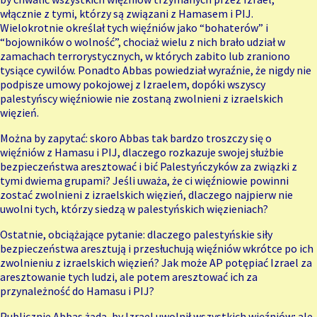
włącznie z tymi, którzy są związani z Hamasem i PIJ.
Wielokrotnie określał tych więźniów jako “bohaterów” i
“bojowników o wolność”, chociaż wielu z nich brało udział w
zamachach terrorystycznych, w których zabito lub zraniono
tysiące cywilów. Ponadto Abbas powiedział wyraźnie, że
nigdy
nie
podpisze umowy pokojowej z Izraelem, dopóki wszyscy
palestyńscy więźniowie nie zostaną zwolnieni z izraelskich
więzień.
Można by zapytać: skoro Abbas tak bardzo troszczy się o
więźniów z Hamasu i PIJ, dlaczego rozkazuje swojej służbie
bezpieczeństwa aresztować i bić Palestyńczyków za związki z
tymi dwiema grupami? Jeśli uważa, że ci więźniowie powinni
zostać zwolnieni z izraelskich więzień, dlaczego najpierw nie
uwolni tych, którzy siedzą w palestyńskich więzieniach?
Ostatnie, obciążające pytanie: dlaczego palestyńskie siły
bezpieczeństwa aresztują i przesłuchują więźniów wkrótce po ich
zwolnieniu z izraelskich więzień? Jak może AP potępiać Izrael za
aresztowanie tych ludzi, ale potem aresztować ich za
przynależność do Hamasu i PIJ?
Publicznie Abbas żąda, by Izrael uwolnił wszystkich więźniów; ale