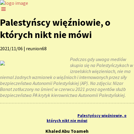
Palestyńscy więźniowie, o
których nikt nie mówi
2021/11/06
|
reunion68
Podczas gdy uwaga mediów
skupia się na Palestyńczykach w
izraelskich więzieniach, nie ma
niemal żadnych wzmianek o więźniach i internowanych przez siły
bezpieczeństwa Autonomii Palestyńskiej (AP). Na zdjęciu: Nizar
Banat zatłuczony na śmierć w czerwcu 2021 przez agentów służb
bezpieczeństwa PA krytyk kierownictwa Autonomii Palestyńskiej.
Palestyńscy więźniowie, o
których nikt nie mówi
Khaled Abu Toameh