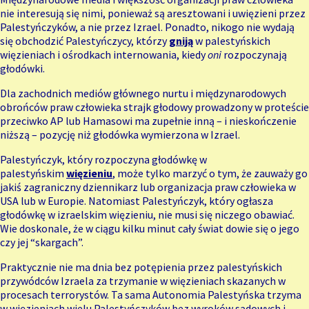
nie interesują się nimi, ponieważ są aresztowani i uwięzieni przez
Palestyńczyków, a nie przez Izrael. Ponadto, nikogo nie wydają
się obchodzić Palestyńczycy, którzy
gniją
w palestyńskich
więzieniach i ośrodkach internowania, kiedy
oni
rozpoczynają
głodówki.
Dla zachodnich mediów głównego nurtu i międzynarodowych
obrońców praw człowieka strajk głodowy prowadzony w proteście
przeciwko AP lub Hamasowi ma zupełnie inną – i nieskończenie
niższą – pozycję niż głodówka wymierzona w Izrael.
Palestyńczyk, który rozpoczyna głodówkę w
palestyńskim
więzieniu
, może tylko marzyć o tym, że zauważy go
jakiś zagraniczny dziennikarz lub organizacja praw człowieka w
USA lub w Europie. Natomiast Palestyńczyk, który ogłasza
głodówkę w izraelskim więzieniu, nie musi się niczego obawiać.
Wie doskonale, że w ciągu kilku minut cały świat dowie się o jego
czy jej “skargach”.
Praktycznie nie ma dnia bez potępienia przez palestyńskich
przywódców Izraela za trzymanie w więzieniach skazanych w
procesach terrorystów. Ta sama Autonomia Palestyńska trzyma
w więzieniach wielu Palestyńczyków bez wyroków sądowych i