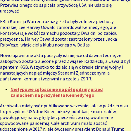
Przewiezionego do szpitala przywódcę USA nie udało się
uratować.
FBI i Komisja Warrena uznały, że to były żołnierz piechoty
morskiej Lee Harvey Oswald zamordował Kennedy’ego, ale
kontrowersje wokół zamachu pozostały. Dwa dni po zabiciu
prezydenta, Harvey Oswald został zastrzelony przez Jacka
Ruby’ego, właściciela klubu nocnego w Dallas.
Nowo ujawnione akta podsyciły istniejące od dawna teorie, że
zabójstwo zostało zlecone przez Związek Radziecki, a Oswald był
agentem KGB. Wszystko to działo się w okresie zimnej wojny i
narastających napięć między Stanami Zjednoczonymi a
państwami komunistycznymi na czele z ZSRR.
Nietypowe zgłoszenie na pół godziny przed
zamachem na prezydenta Kennedy’ego
Archiwalia miały być opublikowane wcześniej, ale w październiku
br. prezydent USA Joe Biden odłożył publikację materiałów,
powołując się na względy bezpieczeństwa i spowolnienie
spowodowane pandemią. Całe archiwum miało zostać
udostępnione w 2017 r., ale ówczesny prezydent Donald Trump