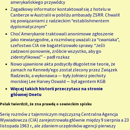
amerykańskiego przywódcy
Zagadkowy informator kontaktował się z hotelu w
Canberze w Australii w pobliżu ambasady ZSRR. Chwalił
się powiązaniami z radzieckim “establishmentem
dyplomatycznym”
Choć Amerykanie traktowali anonimowe zgłoszenie
jako niewiarygodne, a rozmówcę uważali za “cwaniaka”,
szefostwo CIA nie bagatelizowało sprawy. “Jeśli
zadzwoni ponownie, zróbcie wszystko, aby go
zidentyfikować” – padł rozkaz
Nowo ujawnione akta podsyciły długoletnie teorie, że
zamach na Kennedy’ego został zlecony przez Związek
Radziecki, a wykonawca — były żołnierz piechoty
morskiej Lee Harvey Oswald — był agentem KGB
Więcej takich historii przeczytasz na stronie
głównej Onetu
Polak twierdził, że zna prawdę o sowieckim spisku
Serię rozmów z tajemniczym mężczyzną Centralna Agencja
Wywiadowcza (CIA) zarejestrowała głównie między 9 sierpnia a 23
listopada 1963 r., ale zdaniem urzędników agencji pierwszy