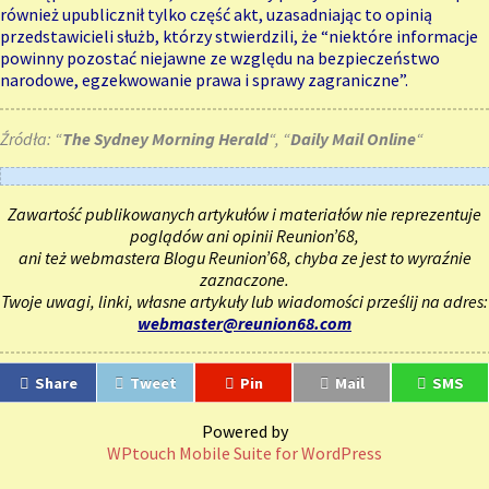
również upublicznił tylko część akt, uzasadniając to opinią
przedstawicieli służb, którzy stwierdzili, że “niektóre informacje
powinny pozostać niejawne ze względu na bezpieczeństwo
narodowe, egzekwowanie prawa i sprawy zagraniczne”.
Źródła: “
The Sydney Morning Herald
“, “
Daily Mail Online
“
Zawartość publikowanych artykułów i materiałów nie reprezentuje
poglądów ani opinii Reunion’68,
ani też webmastera Blogu Reunion’68, chyba ze jest to wyraźnie
zaznaczone.
Twoje uwagi, linki, własne artykuły lub wiadomości prześlij na adres:
webmaster@reunion68.com
Share
Tweet
Pin
Mail
SMS
Powered by
WPtouch Mobile Suite for WordPress