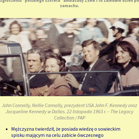
zgłoszeniu “polskiego szofera” ambasady ZSRR i to zaledwie dzień po
zamachu.
John Connally, Nellie Connally, prezydent USA John F. Kennedy oraz
Jacqueline Kennedy w Dallas. 22 listopada 1963 r. – The Legacy
Collection / PAP
Mężczyzna twierdził, że posiada wiedzę o sowieckim
spisku mającym na celu zabicie ówczesnego