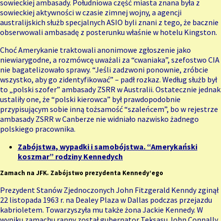
sowieckiej ambasady. Południowa część miasta znana była z
sowieckiej aktywności w czasie zimnej wojny, a agencji
australijskich służb specjalnych ASIO byli znani z tego, że bacznie
obserwowali ambasadę z posterunku właśnie w hotelu Kingston.
Choć Amerykanie traktowali anonimowe zgłoszenie jako
niewiarygodne, a rozmówcę uważali za “cwaniaka”, szefostwo CIA
nie bagatelizowało sprawy. “Jeśli zadzwoni ponownie, zróbcie
wszystko, aby go zidentyfikować” – padł rozkaz. Według służb był
to „polski szofer” ambasady ZSRR w Australii. Ostatecznie jednak
ustaliły one, że “polski kierowca” był prawdopodobnie
przypisującym sobie inną tożsamość “szaleńcem”, bo w rejestrze
ambasady ZSRR w Canberze nie widniało nazwisko żadnego
polskiego pracownika.
Zabójstwa, wypadki i samobójstwa. “Amerykański
koszmar” rodziny Kennedych
Zamach na JFK. Zabójstwo prezydenta Kennedy’ego
Prezydent Stanów Zjednoczonych John Fitzgerald Kenndy zginął
22 listopada 1963 r. na Dealey Plaza w Dallas podczas przejazdu
kabrioletem. Towarzyszyła mu także żona Jackie Kennedy. W
wyniku zamachu ranny został gubernator Teksasu John Connally.