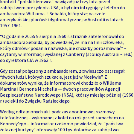
kontakt “polski kierowca” nawiązał już trzy lata przed
zabójstwem prezydenta USA, a był nim intrygujący telefon do
ambasadora Williama J. Sebalda, który stał na czele
amerykańskiej placówki dyplomatycznej w Australii w latach
1957-1961.
“O godzinie 20:55 9 sierpnia 1960 r. strażnik zatelefonował do
ambasadora Sebalda, by powiedzieć, że ma na linii człowieka,
który odmówił podania nazwiska, ale chciałby porozmawiać” –
czytamy w informacji wysłanej z Canberry (stolicy Australii – red.)
do dyrektora CIA w 1963 r.
Gdy został połączony z ambasadorem, złowieszczo ostrzegał:
“dwóch ludzi, których szukacie, jest już w Moskwie”. Z
dokumentów wynika, że informatorowi chodziło o Williama
Martina i Bernona Mitchella — dwóch pracowników Agencji
Bezpieczeństwa Narodowego (NSA), którzy miesiąc później (1960
r.) uciekli do Związku Radzieckiego.
Według odtajnionych akt podczas anonimowej rozmowy
telefonicznej – wykonanej z kolei na rok przed zamachem na
Kennedy’ego – informator rzekomo powiedział, że “państwa
żelaznej kurtyny” oferowały 100 tys. dolarów za zabójstwo