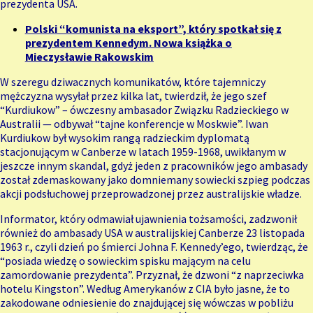
prezydenta USA.
Polski “komunista na eksport”, który spotkał się z
prezydentem Kennedym. Nowa książka o
Mieczysławie Rakowskim
W szeregu dziwacznych komunikatów, które tajemniczy
mężczyzna wysyłał przez kilka lat, twierdził, że jego szef
“Kurdiukow” – ówczesny ambasador Związku Radzieckiego w
Australii — odbywał “tajne konferencje w Moskwie”. Iwan
Kurdiukow był wysokim rangą radzieckim dyplomatą
stacjonującym w Canberze w latach 1959-1968, uwikłanym w
jeszcze innym skandal, gdyż jeden z pracowników jego ambasady
został zdemaskowany jako domniemany sowiecki szpieg podczas
akcji podsłuchowej przeprowadzonej przez australijskie władze.
Informator, który odmawiał ujawnienia tożsamości, zadzwonił
również do ambasady USA w australijskiej Canberze 23 listopada
1963 r., czyli dzień po śmierci Johna F. Kennedy’ego, twierdząc, że
“posiada wiedzę o sowieckim spisku mającym na celu
zamordowanie prezydenta”. Przyznał, że dzwoni “z naprzeciwka
hotelu Kingston”. Według Amerykanów z CIA było jasne, że to
zakodowane odniesienie do znajdującej się wówczas w pobliżu