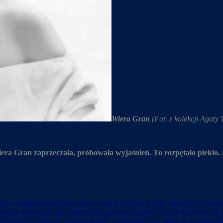
Wiera Gran
(Fot. z kolekcji Agaty 
ra Gran zaprzeczała, próbowała wyjaśnień. To rozpętało piekło.
ej w podparyskim Bures-sur-Yvette u schyłku lat 80. Mówiono o gwieź
 młoda pieśniarka, by zasłużyć na podobną klątwę? Czym zawiniła lub 
o? Zawsze czy tylko w sytuacji wojny i zagrożenia? A może w każdym m