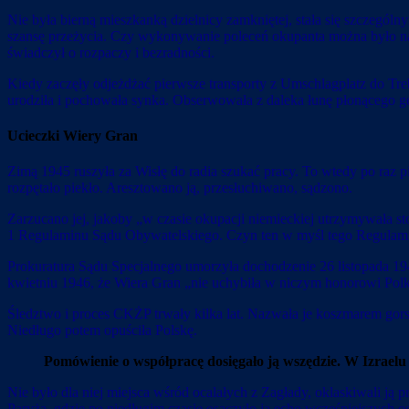
Nie była bierną mieszkanką dzielnicy zamkniętej, stała się szcze
szansę przeżycia. Czy wykonywanie poleceń okupanta można było n
świadczył o rozpaczy i bezradności.
Kiedy zaczęły odjeżdżać pierwsze transporty z Umschlagplatz do Treb
urodziła i pochowała synka. Obserwowała z daleka łunę płonącego get
Ucieczki Wiery Gran
Zimą 1945 ruszyła za Wisłę do radia szukać pracy. To wtedy po raz 
rozpętało piekło. Aresztowano ją, przesłuchiwano, sądzono.
Zarzucano jej, jakoby „w czasie okupacji niemieckiej utrzymywała st
1 Regulaminu Sądu Obywatelskiego. Czyn ten w myśl tego Regulami
Prokuratura Sądu Specjalnego umorzyła dochodzenie 26 listopada 1
kwietniu 1946, że Wiera Gran „nie uchybiła w niczym honorowi Pol
Śledztwo i proces CKŻP trwały kilka lat. Nazwała je koszmarem gor
Niedługo potem opuściła Polskę.
Pomówienie o współpracę dosięgało ją wszędzie. W Izraelu w
Nie było dla niej miejsca wśród ocalałych z Zagłady, oklaskiwali j
Paryża, gdzie po niedługim czasie osaczyło ją echo wcześniejszych