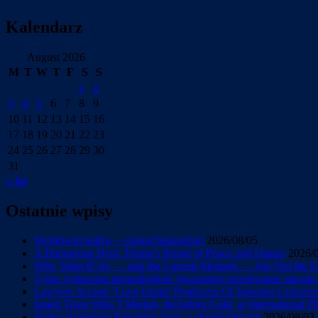
Kalendarz
August 2026
M
T
W
T
F
S
S
1
2
3
4
5
6
7
8
9
10
11
12
13
14
15
16
17
18
19
20
21
22
23
24
25
26
27
28
29
30
31
« Jul
Ostatnie wpisy
Wędrówki ludów – epizod hiszpański
2026/08/05
A Dangerous Deal: Trump’s Board of Peace and Hamas
2026/
Why Tisha B’Av — and the Current Moment — Are Not the En
Tylko żydowska niepodległość gwarantuje przetrwanie narod
Lawyers Accuse ‘Love Island’ Producers Of Ignoring Concerns 
Israeli Team Wins 5 Medals, Including Gold, at International 
Wojna Islamskiej Republiki Iranu z chrześcijanami
2026/08/03