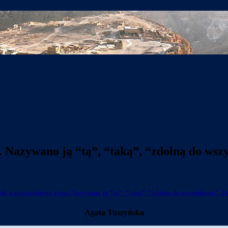
 Nazywano ją “tą”, “taką”, “zdolną do wsz
a warszawskiego getta. Nazywano ją “tą”, “taką”, “zdolną do wszystkiego”. 
Agata Tuszyńska