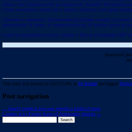
zdarza, choć zdystansowały ją współczesne skandale. Mechanizm jest
Często anonimowo uderza się w innych, słabszych, tych spoza układu
Umierała w samotności. Rozmawiała po rosyjsku z mamą, a czasem ze 
jednocześnie. W siebie. W ostatnią kryjówkę. W bunkier, gdzie po ra
Czuła się pogrzebana za życia. Zmarła w Paryżu 19 listopada 2007 r
Zawartość pub
an
This entry was posted on 2022/11/06, in
Ze Swiata
and tagged
Najwie
Post navigation
←
Israel’s political iron man inherits a hatful of tsuris
London Jews Facing Spree of Antisemitic Attacks
→
Search
for: