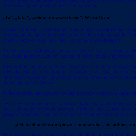
przeszłością, przed przeklętym czasem poniżenia.
„Ta”, „taka”, „zdolna do wszystkiego”. Wiera Gran
Gwiazda, kobieta – w sytuacji niejasnej, w pejzażu zagrożenia łatwo 
postrzegana była jako utrzymanka, a wcześniej – kobieta upadła. Gwi
sposób. Nazywa się ją „tą”, „taką”, „zdolną do wszystkiego”.
A może jej winą było jedynie to, że przeżyła? Także to, że była kobi
Atakowali ją głównie „swoi”, ocaleni, ci, którzy znali cenę przeżycia
Wielokrotnie i na kilku kontynentach wzywano do bojkotu tej „gestap
śpiewała gościnnie w Sztokholmie i Londynie, wyjechała na tournée p
lub większych awantur. Jej występy były bojkotowane przez żydowsk
okupacyjnego świadectwa.
Po latach czytała akta czterech swoich procesów sądowych, kafkowsk
Ćwierć wieku później jej rzekoma wina była nadal przedmiotem dysku
miejscach, gdzie nie bywały przyzwoite kobiety, nosiła futro, kiedy i
gestapo? Walczyła z cieniami. Szymon Wiesenthal napisał do niej w
„Odebrali mi głos do śpiewu – powtarzała – nie odbiorą do k
Dzisiaj jeszcze łatwiej roznieść po świecie plotkę. Internet funduje 