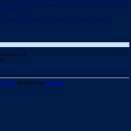
rzutów, krzywdzących oskarżeń. Złośliwie, paskudnie, zza węgła.
ż się nie udaje.
apadała się w sobie bez kokieterii, ze znużeniem i ulgą
ii Reunion’68,
ne.
union-68
. Bookmark the
permalink
.