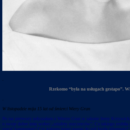
.
Rzekomo “była na usługach gestapo”. Wie
.
W listopadzie mija 15 lat od śmierci Wiery Gran
Po raz pierwszy usłyszałam o Wierze Gran w salonie Ireny Krzywicki
o swoje dobre imię wobec „sztafety oszczerców”. Co takiego zrobiła
rzucić kamieniem? Czy kobieta lepiej pasuje do roli kozła ofiarneg