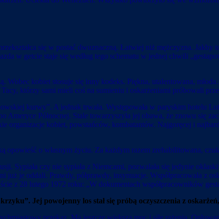
przekształca się w postać dwuznaczną. Łatwiej niż mężczyzna. Jakby to 
azda w getcie staje się według tego schematu w jednej chwili „gestap
etą. Wobec kobiet stosuje się inny kodeks. Piękna, utalentowana, młod
. Tacy, którzy sami mieli coś na sumieniu i oskarżeniami próbowali prze
owskiej kurwy”. A jednak trwała. Występowała w paryskim hotelu Lutet
o Ameryce Północnej. Stale towarzyszyła jej obawa, że znowu się zacz
ie organizacje kobiet, powstańców, kombatantów. Najgoręcej i najbar
ą opowieść o własnym życiu. Za każdym razem zrehabilitowana, czuła 
sji. Sypiała czy nie sypiała z Niemcami, pozwalała się jedynie okla
nni już je oddali. Prawdy, półprawdy, insynuacje. Współpracowała z osł
 liście z 28 lutego 1972 roku: „W dokumentach współpracowników gest
rzyku”. Jej powojenny los stał się próbą oczyszczenia z oskarżeń, k
natychmiastowy przekaz. Ma jeszcze większą moc i siłę rażenia. Opluwan