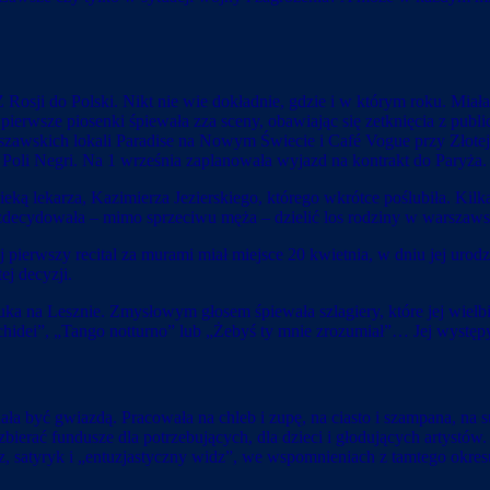
Z Rosji do Polski. Nikt nie wie dokładnie, gdzie i w którym roku. Mia
 pierwsze piosenki śpiewała zza sceny, obawiając się zetknięcia z publi
rszawskich lokali Paradise na Nowym Świecie i Café Vogue przy Złotej.
Poli Negri. Na 1 września zaplanowała wyjazd na kontrakt do Paryża.
ą lekarza, Kazimierza Jezierskiego, którego wkrótce poślubiła. Kil
zdecydowała – mimo sprzeciwu męża – dzielić los rodziny w warszaws
ierwszy recital za murami miał miejsce 20 kwietnia, w dniu jej urodzin
ej decyzji.
 na Lesznie. Zmysłowym głosem śpiewała szlagiery, które jej wielbici
Orchidei”, „Tango notturno” lub „Żebyś ty mnie zrozumiał”… Jej wyst
ła być gwiazdą. Pracowała na chleb i zupę, na ciasto i szampana, na su
zbierać fundusze dla potrzebujących, dla dzieci i głodujących artyst
z, satyryk i „entuzjastyczny widz”, we wspomnieniach z tamtego okre