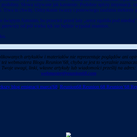
 podobny. Słowa używane jak kamienie. Podobne sploty insynuacji, za
. Trwa to chwilę. Odzyskanie twarzy i ponownego zaufania niekiedy ju
świętym Antonim, bo przecież przed laty „serce zgubiła pod miedzą”. Z
z pierwszy od pół wieku lęk nie będzie wypalał znamion.
oku.
likowanych artykułów i materiałów nie reprezentuje poglądów ani opin
i też webmastera Blogu Reunion’68, chyba ze jest to wyraźnie zaznaczo
Twoje uwagi, linki, własne artykuły lub wiadomości prześlij na adres:
webmaster@reunion68.com
kszy blog emigracji marca'68
,
Reunion68 Reunion 68 Reunion’68 Re