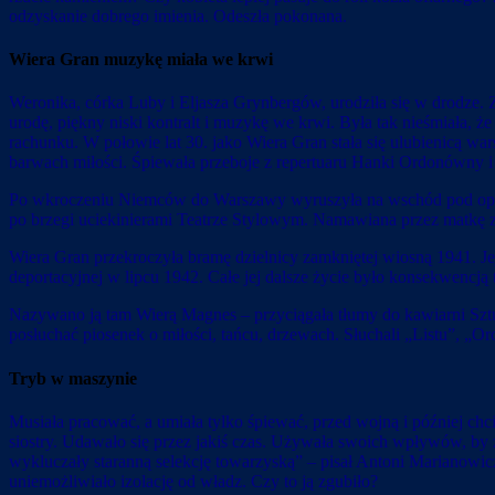
odzyskanie dobrego imienia. Odeszła pokonana.
Wiera Gran muzykę miała we krwi
Weronika, córka Luby i Eljasza Grynbergów, urodziła się w drodze. 
urodę, piękny niski kontralt i muzykę we krwi. Była tak nieśmiała, że
rachunku. W połowie lat 30. jako Wiera Gran stała się ulubienicą wa
barwach miłości. Śpiewała przeboje z repertuaru Hanki Ordonówny i 
Po wkroczeniu Niemców do Warszawy wyruszyła na wschód pod opiek
po brzegi uciekinierami Teatrze Stylowym. Namawiana przez matkę 
Wiera Gran przekroczyła bramę dzielnicy zamkniętej wiosną 1941. Jej p
deportacyjnej w lipcu 1942. Całe jej dalsze życie było konsekwencją t
Nazywano ją tam Wierą Magnes – przyciągała tłumy do kawiarni Sztuka
posłuchać piosenek o miłości, tańcu, drzewach. Słuchali „Listu”, „
Tryb w maszynie
Musiała pracować, a umiała tylko śpiewać, przed wojną i później chcia
siostry. Udawało się przez jakiś czas. Używała swoich wpływów, by 
wykluczały staranną selekcję towarzyską” – pisał Antoni Marianowic
uniemożliwiało izolację od władz. Czy to ją zgubiło?