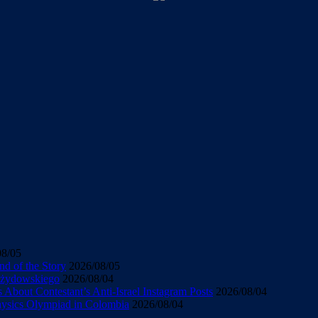
08/05
d of the Story
2026/08/05
u żydowskiego
2026/08/04
About Contestant’s Anti-Israel Instagram Posts
2026/08/04
Physics Olympiad in Colombia
2026/08/04