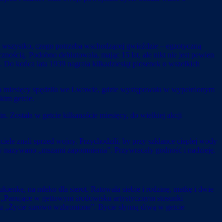
ła wszystko, czego potrzeba wschodzącej gwieździe – egzotyczną
cznością. Podobno debiutowała, mając 15 lat, ale nikt nie jest pewien
 Do końca lata 1939 nagrała kilkadziesiąt piosenek o wszelkich
ka miesięcy spędziła we Lwowie, gdzie występowała w wypełnionym
kim getcie.
. Została w getcie kilkanaście miesięcy, do wielkiej akcji
ele znali sprzed wojny. Przychodzili, by przy szklance ciepłej wody
ępy nazywano „mszami zapomnienia”. Przywracały godność i nadzieję.
kienkę, na mleko dla sierot. Ratowała siebie i rodzinę, matkę i dwie
ów. „Panujące w gettowym środowisku artystycznym stosunki
su „Życie surowo wzbronione”. Bycie słynną diwą w getcie