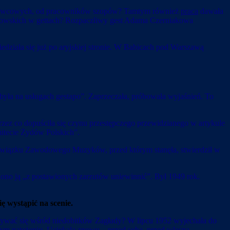
 i krawcowych, od pracowników szopów? Tamtym również
praca
dawała
dowskich w gettach? Rozpaczliwy gest Adama Czerniakowa
edziała się już po aryjskiej stronie. W Babicach pod Warszawą
„była na usługach gestapo”. Zaprzeczała, próbowała wyjaśnień. To
rzez co dopuściła się czynu przestępczego przewidzianego w artykule
itecie Żydów Polskich”.
 Związku Zawodowego Muzyków, przed którym stanęła, stwierdził w
ono ją „z postawionych zarzutów uniewinnić”. Był 1949 rok.
ę wystąpić na scenie.
okazywać się wśród niedobitków Zagłady? W lipcu 1952 wyjechała do
ym natężeniu. Uciekała znowu – przed sobą, przed własną