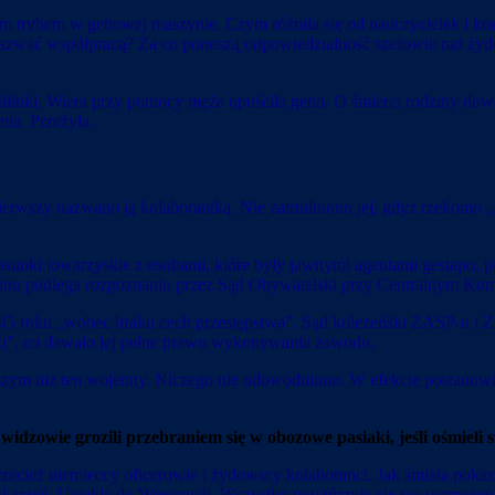
gólnym trybem w gettowej maszynie. Czym różniła się od nauczycielek
azwać współpracą? Za co ponoszą odpowiedzialność szefowie rad ży
linki, Wiera przy pomocy męża opuściła getto. O śmierci rodziny dowi
ta. Przeżyła.
pierwszy nazwano ją kolaborantką. Nie zatrudniono jej, gdyż rzekomo 
osunki towarzyskie z osobami, które były jawnymi agentami gestapo, p
nu podlega rozpoznaniu przez Sąd Obywatelski przy Centralnym Kom
945 roku „wobec braku cech przestępstwa”. Sąd koleżeński ZASP-u i
ki”, co dawało jej pełne prawo wykonywania zawodu.
szym niż ten wojenny. Niczego nie udowodniono. W efekcie postanowi
idzowie grozili przebraniem się w obozowe pasiaki, jeśli ośmieli si
ą przecież niemieccy oficerowie i żydowscy kolaboranci. Jak śmiała p
 oskarżeń. Uciekła do Wenezueli. Wszystko powtórzyło się we wzmożon