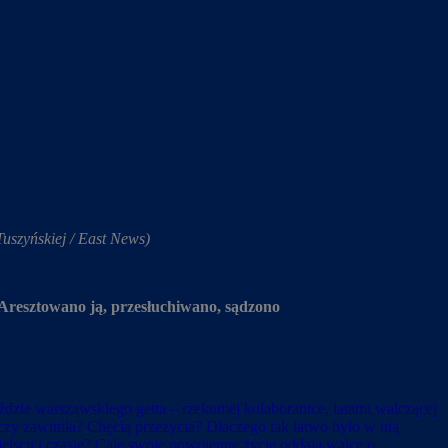
Tuszyńskiej / East News)
 Aresztowano ją, przesłuchiwano, sądzono
dzie warszawskiego getta – rzekomej kolaborantce, latami walczącej
czy zawiniła? Chęcią przeżycia? Dlaczego tak łatwo było w nią
iejscu i czasie? Całe swoje powojenne życie oddała walce o