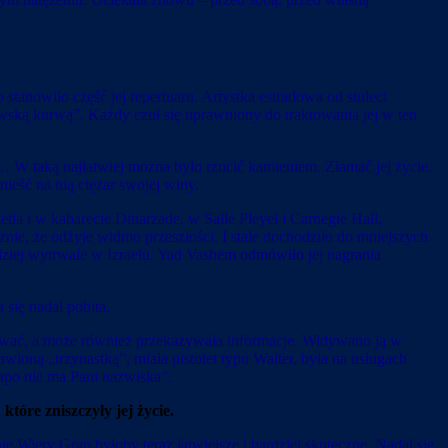
stanowiło część jej repertuaru. Artystka estradowa od stuleci
owską kurwą”. Każdy czuł się uprawniony do traktowania jej w ten
a… W taką najłatwiej można było rzucić kamieniem. Złamać jej życie.
nieść na nią ciężar swojej winy.
ia i w kabarecie Dinarzade, w Salle Pleyel i Carnegie Hall,
nie, że odżyje widmo przeszłości. I stale dochodziło do mniejszych
dziej wytrwale w Izraelu. Yad Vashem odmówiło jej nagrania
się nadal pobita.
skiwać, a może również przekazywała informacje. Widywano ją w
awioną „trzynastką”, miała pistolet typu Walter, była na usługach
apo nie ma Pani nazwiska”.
tóre zniszczyły jej życie.
ie Wiery Gran byłoby teraz łatwiejsze i bardziej skuteczne. Nadal się