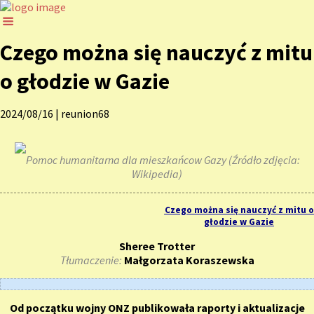
Czego można się nauczyć z mitu
o głodzie w Gazie
2024/08/16
|
reunion68
Pomoc humanitarna dla mieszkańcow Gazy (Źródło zdjęcia:
Wikipedia)
Czego można się nauczyć z mitu o
głodzie w Gazie
Sheree Trotter
Tłumaczenie:
Małgorzata Koraszewska
Od początku wojny ONZ publikowała raporty i aktualizacje