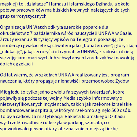
męskiej) to „działacze” Hamasu i Islamskiego Dżihadu, a około
połowa pracowników ma bliskich krewnych należących do tych
grup terrorystycznych.
Organizacja UN Watch odkryła szerokie poparcie dla
okrucieństw
z 7 października
wśród nauczycieli UNRWA w Gazie.
Zrzuty ekranu 249 tysięcy wpisów na Telegram pokazują, że
mordercy i gwałciciele są chwaleni jako „bohaterowie”, gloryfikują
„edukację”, jaką terroryści otrzymali w UNRWA, z radością dzielą
się zdjęciami martwych lub schwytanych Izraelczyków i nawołują
do ich egzekucji.
Od lat wiemy, że w szkołach UNRWA realizowany jest program
nauczania, który propaguje nienawiść i przemoc wobec Żydów.
Mit głodu to tylko jedno z wielu fałszywych twierdzeń, które
pojawiły się podczas tej wojny. Media szybko informowały o
niezweryfikowanych incydentach, takich jak rzekome izraelskie
bombardowanie szpitala, w którym rzekomo zginęło 500 osób.
To była całkowita mistyfikacja. Rakieta Islamskiego Dżihadu
wystrzeliła wadliwie i uderzyła w parking szpitala, co
spowodowało pewne ofiary, ale znacznie mniejszą liczbę.