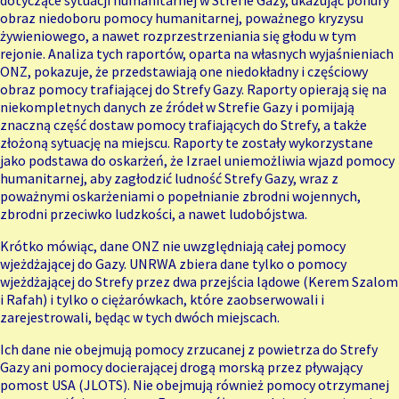
dotyczące sytuacji humanitarnej w Strefie Gazy, ukazując ponury
obraz niedoboru pomocy humanitarnej, poważnego kryzysu
żywieniowego, a nawet rozprzestrzeniania się głodu w tym
rejonie. Analiza tych raportów, oparta na własnych wyjaśnieniach
ONZ, pokazuje, że przedstawiają one niedokładny i częściowy
obraz pomocy trafiającej do Strefy Gazy. Raporty opierają się na
niekompletnych danych ze źródeł w Strefie Gazy i pomijają
znaczną część dostaw pomocy trafiających do Strefy, a także
złożoną sytuację na miejscu. Raporty te zostały wykorzystane
jako podstawa do oskarżeń, że Izrael uniemożliwia wjazd pomocy
humanitarnej, aby zagłodzić ludność Strefy Gazy, wraz z
poważnymi oskarżeniami o popełnianie zbrodni wojennych,
zbrodni przeciwko ludzkości, a nawet ludobójstwa.
Krótko mówiąc, dane ONZ nie uwzględniają całej pomocy
wjeżdżającej do Gazy. UNRWA zbiera dane tylko o pomocy
wjeżdżającej do Strefy przez dwa przejścia lądowe (Kerem Szalom
i Rafah) i tylko o ciężarówkach, które zaobserwowali i
zarejestrowali, będąc w tych dwóch miejscach.
Ich dane nie obejmują pomocy zrzucanej z powietrza do Strefy
Gazy ani pomocy docierającej drogą morską przez pływający
pomost USA (JLOTS). Nie obejmują również pomocy otrzymanej