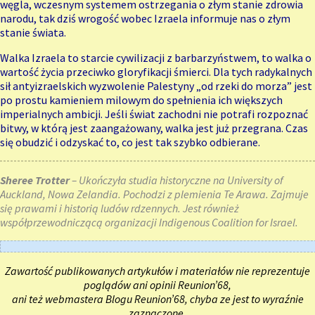
węgla, wczesnym systemem ostrzegania o złym stanie zdrowia
narodu, tak dziś wrogość wobec Izraela informuje nas o złym
stanie świata.
Walka Izraela to starcie cywilizacji z barbarzyństwem, to walka o
wartość życia przeciwko gloryfikacji śmierci. Dla tych radykalnych
sił antyizraelskich wyzwolenie Palestyny „od rzeki do morza” jest
po prostu kamieniem milowym do spełnienia ich większych
imperialnych ambicji. Jeśli świat zachodni nie potrafi rozpoznać
bitwy, w którą jest zaangażowany, walka jest już przegrana. Czas
się obudzić i odzyskać to, co jest tak szybko odbierane.
Sheree Trotter
– Ukończyła studia historyczne na University of
Auckland, Nowa Zelandia. Pochodzi z plemienia Te Arawa. Zajmuje
się prawami i historią ludów rdzennych. Jest również
współprzewodniczącą organizacji Indigenous Coalition for Israel.
Zawartość publikowanych artykułów i materiałów nie reprezentuje
poglądów ani opinii Reunion’68,
ani też webmastera Blogu Reunion’68, chyba ze jest to wyraźnie
zaznaczone.