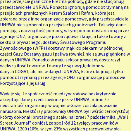
przez przejście graniczne Erez na północy, gdzie nie stacjonują
przedstawiciele UNRWA. Ponadto ignorują pomoc otrzymaną na
przejściach granicznych Kerem Szalom i Rafah, która jest
zbierana przez inne organizacje pomocowe, gdy przedstawiciele
UNRWA nie są obecni na przejściach granicznych. Tak więc dane
pomijają znaczną ilość pomocy, w tym pomoc dostarczoną przez
agencje ONZ, organizacje pozarządowe i kraje, a także towary z
sektora prywatnego, dostawy Światowego Programu
Żywnościowego (WFP) i dostawy mąki do piekarni w północnej
części Gazy. Dostawy gazu i paliwa również nie są uwzględnione w
danych UNRWA. Ponadto w maju sektor prywatny dostarczył
większą ilość towarów. Towary te są uwzględnione w
danych
COGAT
, ale nie w danych UNRWA, które obejmują tylko
pomoc otrzymaną przez agencje ONZ i organizacje pomocowe
korzystające z jej usług.
Wydaje się, że społeczność międzynarodowa bezkrytycznie
akceptuje dane przedstawione przez UNRWA, mimo że
neutralność organizacji w wojnie w Gazie została poważnie
naruszona. Niektórzy pracownicy UNRWA byli wśród terrorystów,
którzy dokonali brutalnego ataku na Izrael 7 października. „Wall
Street Journal” doniósł, że spośród 12 tysięcy pracowników
UNRWA, 1200 (10%, w tym 23% wszystkich pracowników płci