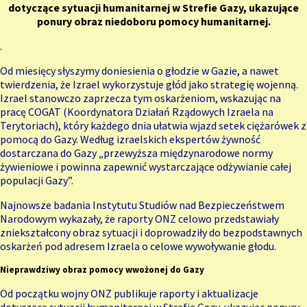
dotyczące sytuacji humanitarnej w Strefie Gazy, ukazujące
ponury obraz niedoboru pomocy humanitarnej.
.
Od miesięcy słyszymy doniesienia o głodzie
w Gazie
, a nawet
twierdzenia, że Izrael wykorzystuje głód jako strategię wojenną.
Izrael stanowczo zaprzecza tym oskarżeniom, wskazując na
pracę COGAT (Koordynatora Działań Rządowych Izraela na
Terytoriach), który każdego dnia ułatwia wjazd setek ciężarówek z
pomocą do Gazy. Według izraelskich ekspertów żywność
dostarczana do Gazy „przewyższa międzynarodowe normy
żywieniowe i powinna zapewnić wystarczające odżywianie całej
populacji Gazy”.
Najnowsze badania Instytutu Studiów nad Bezpieczeństwem
Narodowym wykazały, że raporty ONZ celowo przedstawiały
zniekształcony obraz sytuacji i doprowadziły do bezpodstawnych
oskarżeń pod adresem Izraela o celowe wywoływanie głodu.
Nieprawdziwy obraz pomocy wwożonej do Gazy
Od początku wojny ONZ publikuje raporty i aktualizacje