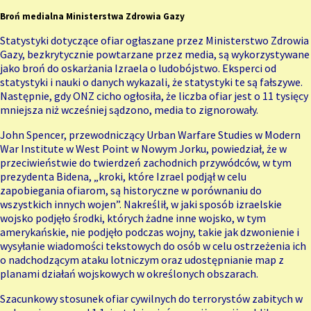
Broń medialna Ministerstwa Zdrowia Gazy
Statystyki dotyczące ofiar ogłaszane przez Ministerstwo Zdrowia
Gazy, bezkrytycznie powtarzane przez media, są wykorzystywane
jako broń do oskarżania Izraela o ludobójstwo. Eksperci od
statystyki i nauki o danych wykazali, że statystyki te są fałszywe.
Następnie, gdy ONZ cicho ogłosiła, że liczba ofiar jest o 11 tysięcy
mniejsza niż wcześniej sądzono, media to zignorowały.
John Spencer, przewodniczący Urban Warfare Studies w Modern
War Institute w West Point w Nowym Jorku, powiedział, że w
przeciwieństwie do twierdzeń zachodnich przywódców, w tym
prezydenta Bidena, „kroki, które Izrael podjął w celu
zapobiegania ofiarom, są historyczne w porównaniu do
wszystkich innych wojen”. Nakreślił, w jaki sposób izraelskie
wojsko podjęło środki, których żadne inne wojsko, w tym
amerykańskie, nie podjęło podczas wojny, takie jak dzwonienie i
wysyłanie wiadomości tekstowych do osób w celu ostrzeżenia ich
o nadchodzącym ataku lotniczym oraz udostępnianie map z
planami działań wojskowych w określonych obszarach.
Szacunkowy stosunek ofiar cywilnych do terrorystów zabitych w