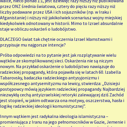
walce, nieco ponad 1:1, jest dziewięć razy niższy niż publikowana
przez ONZ średnia światowa, cztery do pięciu razy niższy niż
liczby podawane przez USA i ich sojuszników (np. w Iraku i
Afganistanie) i niższy niż jakikolwiek scenariusz wojny miejskiej
kiedykolwiek odnotowany w historii. Mimo to Izrael absurdalnie
staje w obliczu oskarżeń o ludobójstwo.
DLACZEGO świat tak chętnie oczernia Izrael kłamstwami i
przypisuje mu najgorsze intencje?
Próba odpowiedzi na to pytanie jest jak rozplątywanie wielu
wątków ze skomplikowanej sieci. Oskarżenia nie są niczym
nowym. Na przykład oskarżenie o ludobójstwo nawiązuje do
radzieckiej propagandy, która pojawiła się w latach 60. Izabella
Tabarovsky, badaczka radzieckiego antysyjonizmu i
współczesnego antysemityzmu na lewicy, stwierdza: „Dzisiejsi
postępowcy mówią językiem radzieckiej propagandy. Najbardziej
niezwykłą cechą antyizraelskiej retoryki zalewającej dziś Zachód
jest stopień, w jakim odtwarza ona motywy, oszczerstwa, hasła i
logikę radzieckiej ideologii komunistycznej”.
Innym wątkiem jest radykalna ideologia islamistyczna –
promieniująca z Iranu na jego pełnomocników w Gazie, Jemenie i