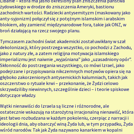
Libanie – która ma jasno określony plan zniszczenia państwa
żydowskiego w drodze do zniszczenia Ameryki, bastionu
zachodnich wartości. Radziecki antysemityzm (maskowany jako
anty-syjonizm) połączył się z potężnym islamskim i arabskim
blokiem, aby zamienić międzynarodowe fora, takie jak ONZ, w
broń działającą na rzecz swojego planu.
Tymczasem zachodni świat akademicki został uwikłany w szał
dekolonizacji, który postrzega wszystko, co pochodzi z Zachodu,
jako z natury złe, a zatem religijna motywacja islamskiego
imperializmu jest naiwnie „wyjaśniana” jako „uzasadniony opór”.
Skłonność do postrzegania wszystkiego, co mówi Izrael, jako
podejrzane i przypisywania nikczemnych motywów opiera się na
głęboko zakorzenionych antysemickich kalumniach, takich jak
oszczerstwo o rytuale krwi – przekonanie, że Żydzi celowo
skrzywdziliby niewinnych, szczególnie dzieci – i teorie spiskowe
dotyczące władzy.
Wątki nienawiści do Izraela są liczne i różnorodne, ale
ostatecznie wskazują na starożytną irracjonalną nienawiść, która
jest łatwo rozbudzana w każdym pokoleniu, czerpiąc z narracji i
ideologii dnia, aby obarczyć winą Żyda lub, w tym przypadku, Żyda
wśród narodów. Tak jak Żyda nazywano kanarkiem w kopalni