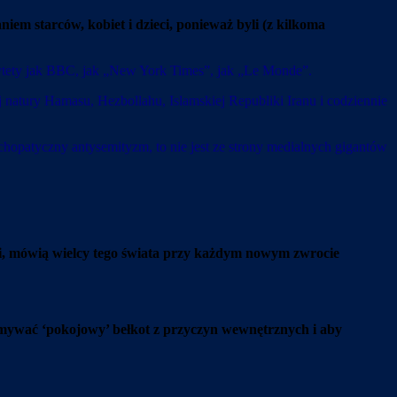
iem starców, kobiet i dzieci, ponieważ byli (z kilkoma
torytety jak BBC, jak „New York Times”, jak „Le Monde”.
natury Hamasu, Hezbollahu, Islamskiej Republiki Iranu i codziennie
hopatyczny antysemityzm, to nie jest ze strony medialnych gigantów
ni, mówią wielcy tego świata przy każdym nowym zwrocie
ymywać ‘pokojowy’ bełkot z przyczyn wewnętrznych i aby