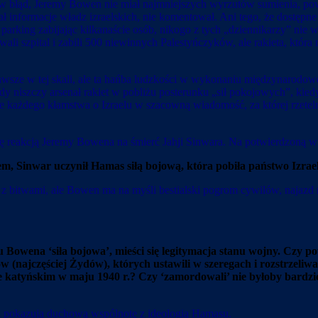
w błąd, Jeremy Bowen nie miał najmniejszych wyrzutów sumienia, powie
nformacje władz izraelskich, nie komentował. Ani tego, że dostępne by
arking zabijając kilkanaście osób, nikogo z tych „dziennikarzy” nie wz
ali szpital i zabili 500 niewinnych Palestyńczyków, ale rakieta, która 
zawsze w tej skali, ale ta hańba ludzkości w wykonaniu międzynarod
y niszczy arsenał rakiet w pobliżu posterunku „sił pokojowych”, kie
ie każdego kłamstwa o Izraelu w szacowną wiadomość, za której rzeteln
ę reakcją Jeremy Bowena na śmierć Jahji Sinwara. Na potwierdzoną 
, Sinwar uczynił Hamas siłą bojową, która pobiła państwo Izrael, 
y z bitwami, ale Bowen ma na myśli bestialski pogrom cywilów, naja
 Bowena ‘siła bojowa’, mieści się legitymacja stanu wojny. Czy 
 (najczęściej Żydów), których ustawili w szeregach i rozstrzeliwa
 lesie katyńskim w maju 1940 r.? Czy ‘zamordowali’ nie byłoby ba
 i pokazują duchową wspólnotę z ideologią Hamasu.