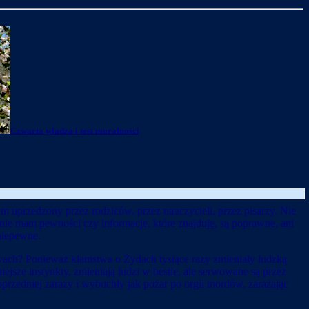
Czwarta władza i test moralności
m uprzedzony przez rodziców, przez nauczycieli, przez pisarzy. Nie
nie mam pewności czy informacje, które znajduję, są poprawne, ani
 niepewne.
rawach? Ponieważ kłamstwa o Żydach tysiące razy zmieniały ludzką
ze instynkty, zmieniają ludzi w bestie, ale serwowane są przez
poprzedniej zarazy i wybuchły jak pożar po orgii mordów, zarażając