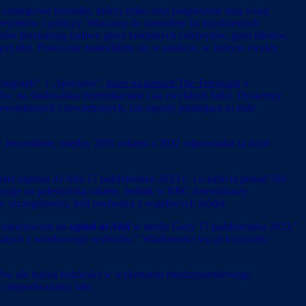
 sztampowe formułki, którzy tylko zbyt pospiesznie dają wiarę
rsytetów i politycy. Wracamy do atmosfery lat trzydziestych
tóre przekazują żarliwe głosy tandetnych celebrytów, guru idiotów,
jącej idei. Ponownie znaleźliśmy się w punkcie, w którym zwykły
elegraph” i „Spectator”,
pisze na łamach The Telegraph
o
w, na środowiska dziennikarskie i na zwykłych ludzi. Dyskretny
wnętrznych i zewnętrznych, zaś raporty piętnujące to stałe
 Jerozolimie, między 2005 rokiem a 2022 odpowiadał za dział
el szpitala Al Ahli 17 października 2023 r. i o zabiciu ponad 500
kazuje na palestyńską rakietę. Jednak w BBC dziennikarzy
w szczególności, jeśli pochodzą z wątpliwych źródeł.
u rakietowym na
szpital al-Ahli
w strefie Gazy 17 października 2023.”
ocalałych z wtorkowego wybuchu.” Wiadomości.wp.pl krzyczały:
Żydów, ale hańba ludzkości w wykonaniu międzynarodowego
omo niepodważalny fakt.