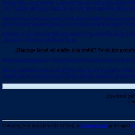
Jeremy Bowen poproszony o przeanalizowanie sytuacji po śmierci Si
trwa”, jakby ludobójczy napastnik był moralnym odpowiednikiem de
Jeremy Bowen jest tylko jednym wybitnym i bardzo wpływowym przed
tylko nie zdały moralnego testu, coraz częściej trudno się oprzeć wraż
Tymczasem jak pisze brytyjski dziennikarz, najważniejsza lekcja z su
uderzenia w instalacje nuklearne Iranu.
„Dlaczego Izrael nie miałby tego zrobić? To nie jest pytan
Wszyscy propagandyści w stylu Bowena twierdzą od roku, że Izrael 
Dla nas, odbiorców serwowanej przez czwartą władzę papki o stanie 
zastawianych na nas przez tych, którzy rzekomo mają nas informować
Zawartość pub
an
This entry was posted on 2024/10/23, in
Uncategorized
and tagged
N