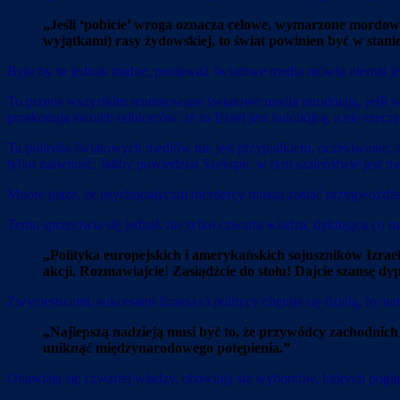
„Jeśli ‘pobicie’ wroga oznacza celowe, wymarzone mordowani
wyjątkami) rasy żydowskiej, to świat powinien być w stani
Było by to jednak trudne, ponieważ światowe media mówią niemal 
To przede wszystkim renomowane światowe media utrudniają, jeśli wr
przekonują swoich odbiorców, że to Izrael jest ludobójcą, a nie rzec
Ta polityka światowych mediów nie jest przypadkiem, oczekiwanie, ż
tylko naiwność. Jakby powiedział Szekspir, w tym szaleństwie jest m
Moore pisze, że psychopatyczni mordercy muszą zostać przygwożdże
Temu sprzeciwia się jednak nie tylko czwarta władza, dyktująca co
„Polityka europejskich i amerykańskich sojuszników Izrae
akcji. Rozmawiajcie! Zasiądźcie do stołu! Dajcie szansę dy
Zwycięstwami, sukcesami Izraela ci politycy chętnie się dzielą, by na
„Najlepszą nadzieją musi być to, że przywódcy zachodnic
uniknąć międzynarodowego potępienia.”
Obawiają się czwartej władzy, obawiają się wyborców, których pogl