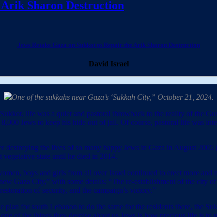
 Arik Sharon Destruction
Jews Retake Gaza on Sukkot to Repair the Arik Sharon Destruction
David Israel
One of the sukkahs near Gaza’s ‘Sukkah City,” October 21, 2024.
kkot, life was a quiet and pastoral throwback to the reality of the Gu
 8,000 Jews to keep his hide out of jail. Of course, pastoral life was in
fter destroying the lives of so many happy Jews in Gaza in August 2005 (
vegetative state until he died in 2014.
omen, boys and girls from all over Israel continued to erect more and mo
w Gaza City,” with some details: “The re-establishment of the city of G
 restoration of security, and the campaign’s victory.”
he plan for south Lebanon to do the same for the residents there, the Suk
 one of the things they despise about us Jews is how precious life is to u