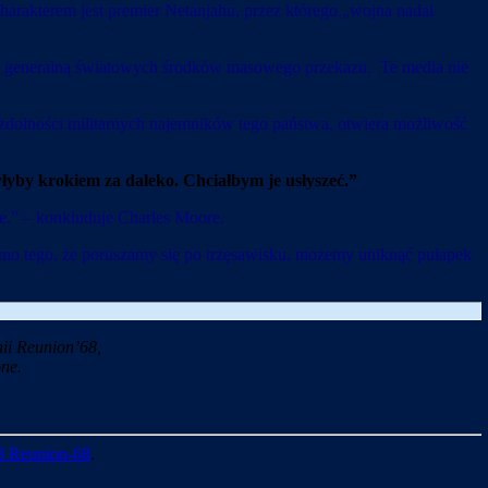
arakterem jest premier Netanjahu, przez którego „wojna nadal
ię generalną światowych środków masowego przekazu. Te media nie
e, zdolności militarnych najemników tego państwa, otwiera możliwość
byłyby krokiem za daleko. Chciałbym je usłyszeć.”
e.” – konkluduje Charles Moore.
mimo tego, że poruszamy się po trzęsawisku, możemy uniknąć pułapek
ii Reunion’68,
ne.
8 Reunion-68
.