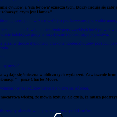
e cywilów, a ‘siła bojowa’ oznacza tych, którzy radują się zabijan
e zobaczyć, czym jest Hamas.”
jednym głosem, ponieważ ten wzór jest przekazywany przez takie au
ęcz nie uniemożliwiają dostrzeżenie przez zwykłych ludzi prawdziwej 
zywiście ludobójcze grupy terrorystyczne i sponsorujące je państwa.
e Izrael w drodze dyplomacji przekona morderców, żeby porzucili psyc
etoda.
ni.
 mamy myśleć.
la wydaje się śmieszna w obliczu tych wydarzeń. Zawieszenie bro
plomacji!” – pisze Charles Moore.
tychmiast ostrzegać, żeby Izrael nie ważył się iść dalej.
h mocarstwa wiedzą, że mówią bzdury, ale czują, że muszą podtrz
ądy zostały ukształtowane przez notorycznych kłamców.