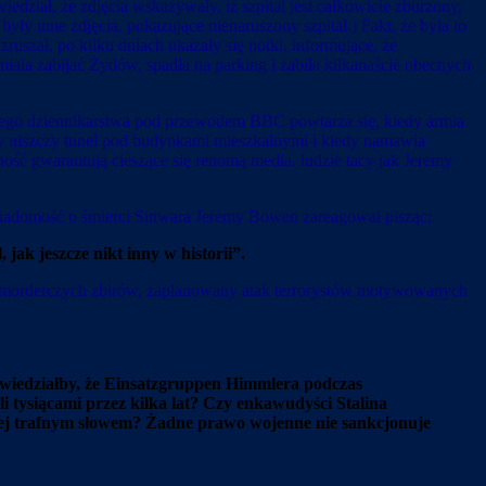
dział, że zdjęcia wskazywały, iż szpital jest całkowicie zburzony,
ły inne zdjęcia, pokazujące nienaruszony szpital.) Fakt, że była to
ruszał, po kilku dniach ukazały się notki, informujące, że
miała zabijać Żydów, spadła na parking i zabiła kilkanaście obecnych
owego dziennikarstwa pod przewodem BBC powtarza się, kiedy armia
dy niszczy tunel pod budynkami mieszkalnymi i kiedy namawia
ość gwarantują cieszące się renomą media, ludzie tacy jak Jeremy
wiadomość o śmierci Sinwara Jeremy Bowen zareagował pisząc:
jak jeszcze nikt inny w historii”.
zd morderczych zbirów, zaplanowany atak terrorystów motywowanych
powiedziałby, że Einsatzgruppen Himmlera podczas
li tysiącami przez kilka lat? Czy enkawudyści Stalina
rdziej trafnym słowem? Żadne prawo wojenne nie sankcjonuje