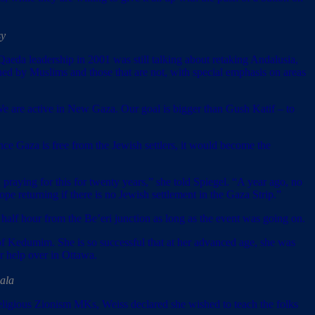
sy
 Qaeda leadership in 2001 was still talking about retaking Andalusia,
ned by Muslims and those that are not, with special emphasis on areas
 are active in New Gaza. Our goal is bigger than Gush Katif – to
nce Gaza is free from the Jewish settlers, it would become the
aying for this for twenty years,” she told Spiegel. “A year ago, no
ope returning if there is no Jewish settlement in the Gaza Strip.”
 half hour from the Be’eri junction as long as the event was going on.
of Kedumim. She is so successful that at her advanced age, she was
or help over in Ottawa.
hala
igious Zionism MKs, Weiss declared she wished to teach the folks