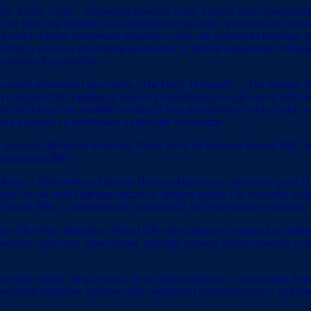
zieje, którzy „tylko” odmawiają dawania wiary Żydom, tylko powtarzają
 się fałszywą empatią. To dziennikarskie gwiazdy, profesorowie uniwe
 mówcy, księża, drukowane broszury i radio, ale potężne technologie, k
jbardziej wyrafinowanych propagandystów w służbie najbardziej odraża
 strasznych syjonistów.
zeszłości redaktorem naczelnym „The Daily Telegraph”, „The Sunday T
najszerszym zasięgu na świecie i najsilniejszym wpływie na politykó
niej dyskretna antyizraelska tendencja była przedmiotem wielu badań we
ia o Izraelu i o konfliktach na Bliskim Wschodzie.
 sprawach Bliskiego Wschodu. Przez wiele lat kierował biurem BBC w
agranicznym BBC.
obrane z Ministerstwa Zdrowia Hamasu kłamstwo o zburzeniu przez Izra
limy, że nie było żadnego ostrzału w tamtym rejonie i że wszystko ws
ne zasady BBC o niepodawaniu wiadomość, które nie są potwierdzone, 
ze Oko-Press donosiło: „Ponad 500 osób zginęło w eksplozji po atak
tarzach, często bez znieczulenia, próbując ratować ciężko rannych, 
l wszystkie media całego świata, że to hańba ludzkości w wykonaniu 
świadome kłamstwo nazistowskiej organizacji terrorystycznej w rzek