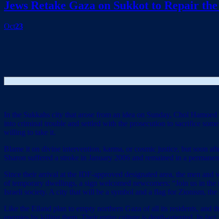
Jews Retake Gaza on Sukkot to Repair the
Oct
23
In the Sukkahs city that arose from an idea on Sunday, Chol Hamoed Su
into criminal trouble and settled with the prosecution to sacrifice some
willing to take it.
Blame it on divine intervention, karma, or cosmic justice, but soon a
Sharon suffered a stroke in January 2006 and remained in a permanent 
Since their arrival at the IDF-approved designated area, the men and w
of temporary dwellings, a sign welcomed newcomers: “Join us in the ne
Israeli society. A city that will be a symbol and a flag for Zionism, the
Like the Eiland plan to empty northern Gaza of all its residents, and t
enemies by killing them. Their entire culture is death-oriented. In fact,