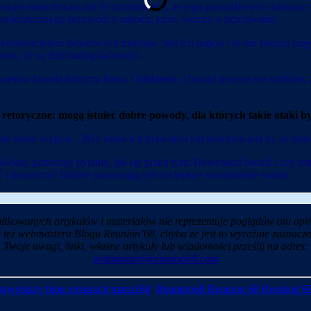
nwara natychmiast dał do zrozumienia, że jego prawdziwym czarnym ch
mokratycznego przywódcy narodu, który walczy o przetrwanie.
stawicielem światowych mediów. Jest ich legion i to oni tworzą lin
eniu, że są dziś hańbą ludzkości.
kcesów Izraela dotyczy Iranu. Osłabienie, chociaż jeszcze nie rozbici
ie retoryczne: mogą istnieć dobre powody, dla których takie ataki 
nie może wygrać. „Być może ich prawdziwym strachem jest to, że moż
świata, pozostaje pytanie, jak się przed tymi Bowenami bronić i czy 
 i dostarczać faktów pozwalających na lepsze zrozumienie świata.
likowanych artykułów i materiałów nie reprezentuje poglądów ani opin
i też webmastera Blogu Reunion’68, chyba ze jest to wyraźnie zaznaczo
Twoje uwagi, linki, własne artykuły lub wiadomości prześlij na adres:
webmaster@reunion68.com
ajwiekszy blog emigracji marca'68
,
Reunion68 Reunion 68 Reunion’6