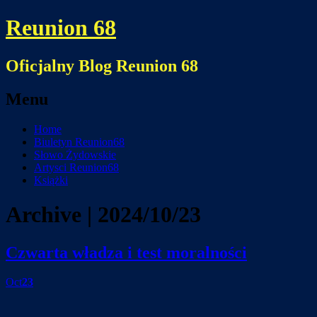
Reunion 68
Oficjalny Blog Reunion 68
Menu
Skip
Home
to
Biuletyn Reunion68
content
Słowo Żydowskie
Artysci Reunion68
Książki
Archive | 2024/10/23
Czwarta władza i test moralności
Oct
23