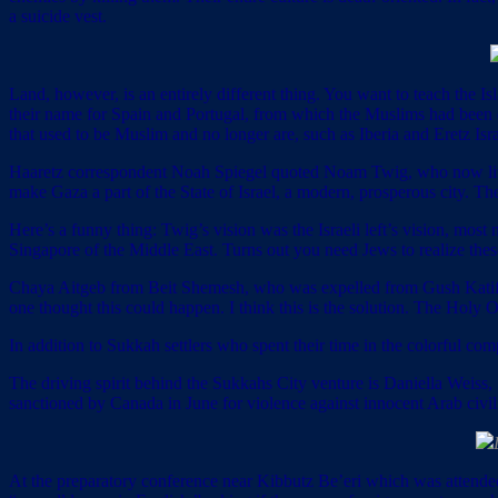
a suicide vest.
Land, however, is an entirely different thing. You want to teach the I
their name for Spain and Portugal, from which the Muslims had been dr
that used to be Muslim and no longer are, such as Iberia and Eretz Isra
Haaretz correspondent Noah Spiegel quoted Noam Twig, who now lives
make Gaza a part of the State of Israel, a modern, prosperous city. Th
Here’s a funny thing: Twig’s vision was the Israeli left’s vision, mo
Singapore of the Middle East. Turns out you need Jews to realize thes
Chaya Aitgeb from Beit Shemesh, who was expelled from Gush Katif in 
one thought this could happen. I think this is the solution. The Holy On
In addition to Sukkah settlers who spent their time in the colorful co
The driving spirit behind the Sukkahs City venture is Daniella Weiss
sanctioned by Canada in June for violence against innocent Arab civili
At the preparatory conference near Kibbutz Be’eri which was attend