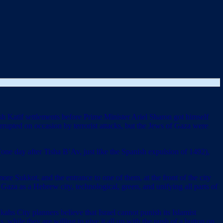
sh Katif settlements before Prime Minister Ariel Sharon got himself
terrupted on occasion by terrorist attacks, but the Jews of Gaza were
one day after Tisha B’Av, just like the Spanish expulsion of 1492),
re Sukkot, and the entrance to one of them, at the front of the city
aza as a Hebrew city, technological, green, and unifying all parts of
kahs City planners believe that Israel cannot punish its Islamist
s, while they are willing to give it all up with the push of a button on