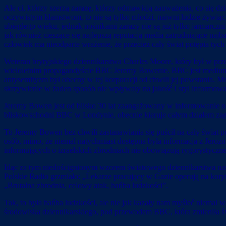
Ale ci, którzy szerzą zarazę, którzy odmawiają zauważenia, co się d
oczywistym kłamstwom, to nie są tylko młodzi, naiwni ludzie żywiący
ubiegłego wieku, jednak nośnikami zarazy nie są już tylko jarmarczni
jak również cieszące się najlepszą reputacją media zatrudniające na
człowiek ma nieodparte wrażenie, że przecież cały świat potępia tych
Weteran brytyjskiego dziennikarstwa Charles Moore, który był w pr
wieloletnim propagandyście BBC Jeremy Bowenie. BBC jest medium o 
antysemityzm był obecny w tej korporacji od chwili jej powstania. M
skrzywienie w żaden sposób nie wpływały na jakość i styl informowan
Jeremy Bowen jest od blisko 30 lat zaangażowany w informowanie o
bliskowschodni BBC w Londynie, obecnie kieruje całym działem z
To Jeremy Bowen bez chwili zastanawiania się puścił na cały świat p
osób, mimo, że niemal natychmiast dostępna była informacja z Jerozo
informujących o izraelskich zbrodniach nie obowiązują rygorystycz
Idąc za tym niedoścignionym wzorem światowego dziennikarstwa nas
Polskie Radio grzmiało: „Lekarze pracujący w Gazie operują na kory
„Brutalna zbrodnia, celowy atak, hańba ludzkości”.
Tak, to była hańba ludzkości, ale nie jak kazały nam myśleć niema
środowiska dziennikarskiego, pod przewodem BBC, która zmieniła 