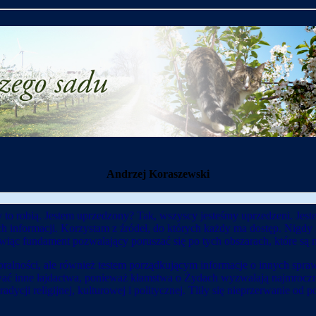
Andrzej Koraszewski
to robią. Jestem uprzedzony? Tak, wszyscy jesteśmy uprzedzeni. Jeste
h informacji. Korzystam z źródeł, do których każdy ma dostęp. Nigdy 
owiąc fundament pozwalający poruszać się po tych obszarach, które są
 moralności, ale również testem porządkującym informacje o innych sp
inne łajdactwa, ponieważ kłamstwa o Żydach wyzwalają najmroczniejs
dycji religijnej, kulturowej i politycznej. Tliły się nieprzerwanie od 