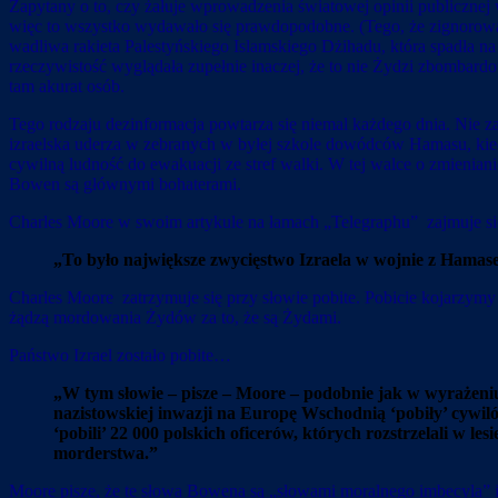
Zapytany o to, czy żałuje wprowadzenia światowej opinii publicznej 
więc to wszystko wydawało się prawdopodobne. (Tego, że zignorował i
wadliwa rakieta Palestyńskiego Islamskiego Dżihadu, która spadła na p
rzeczywistość wyglądała zupełnie inaczej, że to nie Żydzi zbombardow
tam akurat osób.
Tego rodzaju dezinformacja powtarza się niemal każdego dnia. Nie 
izraelska uderza w zebranych w byłej szkole dowódców Hamasu, kied
cywilną ludność do ewakuacji ze stref walki. W tej walce o zmienian
Bowen są głównymi bohaterami.
Charles Moore w swoim artykule na łamach „Telegraphu” zajmuje si
„To było największe zwycięstwo Izraela w wojnie z Hamasem
Charles Moore zatrzymuje się przy słowie pobite. Pobicie kojarzym
żądzą mordowania Żydów za to, że są Żydami.
Państwo Izrael zostało pobite…
„W tym słowie – pisze – Moore – podobnie jak w wyrażeniu
nazistowskiej inwazji na Europę Wschodnią ‘pobiły’ cywilów
‘pobili’ 22 000 polskich oficerów, których rozstrzelali w
morderstwa.”
Moore pisze, że te słowa Bowena są „słowami moralnego imbecyla”