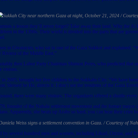
Sukkah City near northern Gaza at night, October 21, 2024 / Courte
slamists a lesson they’ll never forget? Take away their land. Why the Al
iven in the 1390s. Their world is divided into the parts that are gover
el.
 in Givatayim, who sat in one of the Gaza Sukkot and explained, “We
e Riviera of the Middle East.”
st notably then Labor Party Chairman Shimon Peres, who predicted that o
e visions.
2005, brought her five children to the Sukkahs City. “We have been pr
e, blessed be He, directs it. I don’t see the residents of the Gaza Envel
mpound, there were many visitors. The organizers offered a shuttle every
, 79, founder of the Nahala settlement movement and the former mayor 
ans. Apparently, she beats up Arabs so hard, you can hear their cries f
Daniela Weiss signs a settlement convention in Gaza. / Courtesy of Na
ed by several hundred men and women, including Likud, Otzma, and Rel