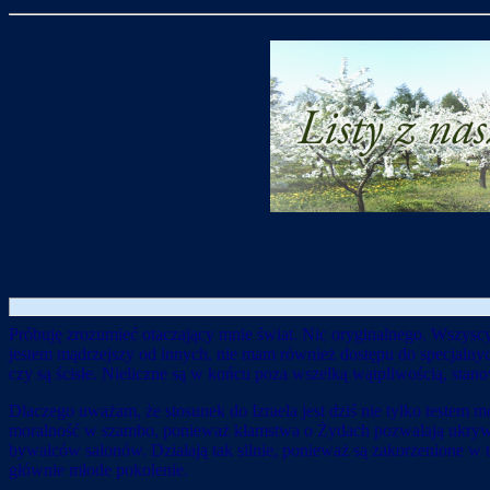
Próbuję zrozumieć otaczający mnie świat. Nic oryginalnego. Wszyscy 
jestem mądrzejszy od innych, nie mam również dostępu do specjalnyc
czy są ścisłe. Nieliczne są w końcu poza wszelką wątpliwością, stan
Dlaczego uważam, że stosunek do Izraela jest dziś nie tylko testem
moralność w szambo, ponieważ kłamstwa o Żydach pozwalają ukrywać 
bywalców salonów. Działają tak silnie, ponieważ są zakorzenione w tra
głównie młode pokolenie.