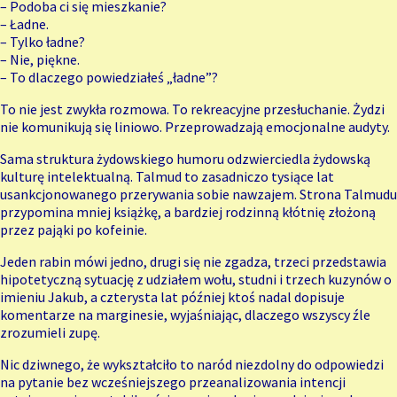
– Podoba ci się mieszkanie?
– Ładne.
– Tylko ładne?
– Nie, piękne.
– To dlaczego powiedziałeś „ładne”?
To nie jest zwykła rozmowa. To rekreacyjne przesłuchanie. Żydzi
nie komunikują się liniowo. Przeprowadzają emocjonalne audyty.
Sama struktura żydowskiego humoru odzwierciedla żydowską
kulturę intelektualną. Talmud to zasadniczo tysiące lat
usankcjonowanego przerywania sobie nawzajem. Strona Talmudu
przypomina mniej książkę, a bardziej rodzinną kłótnię złożoną
przez pająki po kofeinie.
Jeden rabin mówi jedno, drugi się nie zgadza, trzeci przedstawia
hipotetyczną sytuację z udziałem wołu, studni i trzech kuzynów o
imieniu Jakub, a czterysta lat później ktoś nadal dopisuje
komentarze na marginesie, wyjaśniając, dlaczego wszyscy źle
zrozumieli zupę.
Nic dziwnego, że wykształciło to naród niezdolny do odpowiedzi
na pytanie bez wcześniejszego przeanalizowania intencji