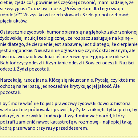
ciebie, zjedz coś, powinieneś częściej dzwonić, mam nadzieję, że
się wysypiasz” oraz być może: „Poświęciłam dla tego swoją
młodość?”. Wszystko w trzech słowach. Szekspir potrzebował
pięciu aktów.
Ostatecznie żydowski humor opiera się na głęboko zakorzenionej
żydowskiej intuicji teologicznej, że rozpacz zasługuje na kpinę –
nie dlatego, że cierpienie jest zabawne, lecz dlatego, że cierpienie
jest aroganckie. Nieustannie ogłasza się czymś ostatecznym, ale
historia wciąż udowadnia coś przeciwnego. Egipcjanie odeszli.
Babilończycy odeszli. Rzymianie odeszli. Sowieci odeszli. Naziści
odeszli. Żydzi pozostali.
Narzekają, rzecz jasna. Kłócą się nieustannie. Pytają, czy ktoś ma
ochotę na herbatę, jednocześnie krytykując jej jakość. Ale
pozostali.
I być może właśnie to jest prawdziwy żydowski dowcip: historia
wielokrotnie próbowała sprawić, by Żydzi zniknęli, tylko po to, by
odkryć, że niezwykle trudno jest wyeliminować naród, który
potrafi zamienić nawet katastrofę w rozmowę – najlepiej taką,
którą przerwano trzy razy przed deserem.