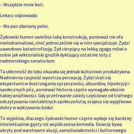
– Wszędzie mnie boli.
Lekarz odpowiada:
– Ma pan złamany palec.
Żydowski humor uwielbia taką konstrukcję, ponieważ nie ufa
melodramatowi, choć jednocześnie się w nim specjalizuje. Żydzi
zawodowo katastrofizują. Żyd cierpiący na lekką zgagę mówi o
sobie jak wiktoriański gruźlik dyktujący ostatnie listy z
nadmorskiego sanatorium.
Ta skłonność do lęku okazała się jednak kulturowo produktywna.
Nadmierna czujność wyostrza percepcję. Żydzi stali się
ekspertami w dostrzeganiu sprzeczności, absurdów, hipokryzji i
społecznych póz, ponieważ historia często wymagała właśnie
takiej wrażliwości. Gdy przetrwanie zależy częściowo od trafnego
odczytywania niestabilnych społeczeństw, stajesz się wyjątkowo
dobry w wykrywaniu bzdur.
To wyjaśnia, dlaczego żydowski humor często wydaje się bardziej
intelektualnie gęsty niż współczesna komedia. Dowcip bywa
ukryty pod warstwami aluzji, samoświadomości i kulturowego