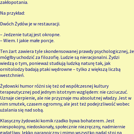
zakłopotania.
Na przykład:
Dwóch Żydów je w restauracji.
– Jedzenie tutaj jest okropne.
– Wiem. I jakie małe porcje.
Ten żart zawiera tyle skondensowanej prawdy psychologicznej, że
mógłby uchodzić za filozofię. Ludzie są nieracjonalni. Żydzi
wiedzą o tym, ponieważ studiują ludzką naturę tak, jak
ornitolodzy badają ptaki wędrowne – tylko z większą liczbą
westchnień.
Żydowski humor różni się też od współczesnej kultury
terapeutycznej pod jednym istotnym względem: nie czci uczuć.
Uznaje cierpienie, ale nie przyznaje mu absolutnej władzy. Jest w
nim smutek, czasem ogromny, ale jest też podejrzliwość wobec
użalania się nad sobą.
Klasyczny żydowski komik rzadko bywa bohaterem. Jest
niespokojny, niedoskonały, społecznie niezręczny, nadmiernie
gadatliwy, lekko paranoiczny i mimo wszystko nadal stoi na