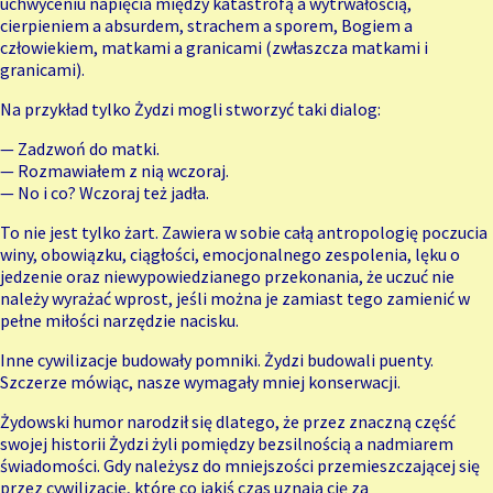
uchwyceniu napięcia między katastrofą a wytrwałością,
cierpieniem a absurdem, strachem a sporem, Bogiem a
człowiekiem, matkami a granicami (zwłaszcza matkami i
granicami).
Na przykład tylko Żydzi mogli stworzyć taki dialog:
— Zadzwoń do matki.
— Rozmawiałem z nią wczoraj.
— No i co? Wczoraj też jadła.
To nie jest tylko żart. Zawiera w sobie całą antropologię poczucia
winy, obowiązku, ciągłości, emocjonalnego zespolenia, lęku o
jedzenie oraz niewypowiedzianego przekonania, że uczuć nie
należy wyrażać wprost, jeśli można je zamiast tego zamienić w
pełne miłości narzędzie nacisku.
Inne cywilizacje budowały pomniki. Żydzi budowali puenty.
Szczerze mówiąc, nasze wymagały mniej konserwacji.
Żydowski humor narodził się dlatego, że przez znaczną część
swojej historii Żydzi żyli pomiędzy bezsilnością a nadmiarem
świadomości. Gdy należysz do mniejszości przemieszczającej się
przez cywilizacje, które co jakiś czas uznają cię za