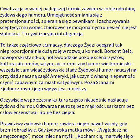
Cywilizacja w swojej najlepszej formie zawiera w sobie odrobinę
żydowskiego humoru. Umiejętność śmiania się z
pretensjonalności, spierania się z pewnikami i zachowywania
sceptycyzmu wobec zbiorowych emocjonalnych uniesień nie jest
słabością. To cywilizacyjna inteligencja.
To także częściowo tłumaczy, dlaczego Żydzi odegrali tak
nieproporcjonalnie dużą rolę w rozwoju komedii. Borscht Belt,
nowojorski stand-up, hollywoodzkie pokoje scenarzystów,
kultura sitcomów, satyra, autoironiczny humor wielkomiejski –
wszędzie tam widać żydowskie ślady. Żydowski humor nauczył na
przykład znaczną część Ameryki, jak uczynić własną niepewność
czymś zabawnym zamiast wstydliwym. Poza Stanami
Zjednoczonymi jego wpływ jest mniejszy.
Oczywiście współczesna kultura często nieudolnie naśladuje
żydowski humor. Odtwarza neurozę bez mądrości, sarkazm bez
człowieczeństwa i ironię bez ciepła.
Prawdziwy żydowski humor zawiera ciepło nawet wtedy, gdy
brzmi obraźliwie. Gdy żydowska matka mówi: „Wyglądasz na
zmęczonego”, może mieć na myśli: „Kocham cię, martwię się o