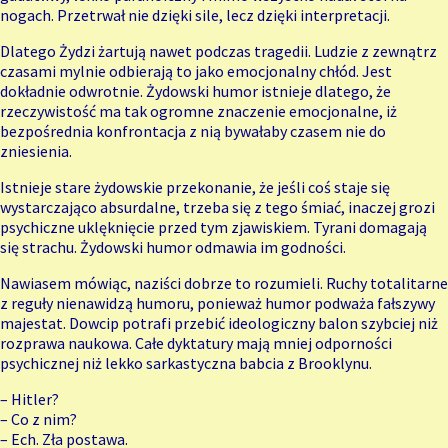
nogach. Przetrwał nie dzięki sile, lecz dzięki interpretacji.
Dlatego Żydzi żartują nawet podczas tragedii. Ludzie z zewnątrz
czasami mylnie odbierają to jako emocjonalny chłód. Jest
dokładnie odwrotnie. Żydowski humor istnieje dlatego, że
rzeczywistość ma tak ogromne znaczenie emocjonalne, iż
bezpośrednia konfrontacja z nią bywałaby czasem nie do
zniesienia.
Istnieje stare żydowskie przekonanie, że jeśli coś staje się
wystarczająco absurdalne, trzeba się z tego śmiać, inaczej grozi
psychiczne uklęknięcie przed tym zjawiskiem. Tyrani domagają
się strachu. Żydowski humor odmawia im godności.
Nawiasem mówiąc, naziści dobrze to rozumieli. Ruchy totalitarne
z reguły nienawidzą humoru, ponieważ humor podważa fałszywy
majestat. Dowcip potrafi przebić ideologiczny balon szybciej niż
rozprawa naukowa. Całe dyktatury mają mniej odporności
psychicznej niż lekko sarkastyczna babcia z Brooklynu.
– Hitler?
– Co z nim?
– Ech. Zła postawa.