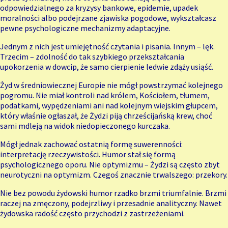
odpowiedzialnego za kryzysy bankowe, epidemie, upadek
moralności albo podejrzane zjawiska pogodowe, wykształcasz
pewne psychologiczne mechanizmy adaptacyjne.
Jednym z nich jest umiejętność czytania i pisania. Innym – lęk.
Trzecim – zdolność do tak szybkiego przekształcania
upokorzenia w dowcip, że samo cierpienie ledwie zdąży usiąść.
Żyd w średniowiecznej Europie nie mógł powstrzymać kolejnego
pogromu. Nie miał kontroli nad królem, Kościołem, tłumem,
podatkami, wypędzeniami ani nad kolejnym wiejskim głupcem,
który właśnie ogłaszał, że Żydzi piją chrześcijańską krew, choć
sami mdleją na widok niedopieczonego kurczaka.
Mógł jednak zachować ostatnią formę suwerenności:
interpretację rzeczywistości. Humor stał się formą
psychologicznego oporu. Nie optymizmu – Żydzi są często zbyt
neurotyczni na optymizm. Czegoś znacznie trwalszego: przekory.
Nie bez powodu żydowski humor rzadko brzmi triumfalnie. Brzmi
raczej na zmęczony, podejrzliwy i przesadnie analityczny. Nawet
żydowska radość często przychodzi z zastrzeżeniami.