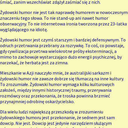
śmiać, zanim wszechświat zdążył zaśmiać się z nich.
Żydowski humor nie jest tak naprawdę humorem w nowoczesnym
znaczeniu tego słowa. To nie stand-up ani nawet humor
obserwacyjny. To nie internetowa ironia tworzona przez 23-latka
wyglądającego na idiotę.
Żydowski humor jest czymś starszym i bardziej defensywnym. To
odruch przetrwania przebrany za rozrywkę. To coś, co powstaje,
gdy cywilizacja przetrwa wielokrotne próby eksterminacji, a
mimo to zachowuje wystarczająco dużo energii psychicznej, by
narzekać, że herbata jest za zimna.
Mieszkanie w Azji nauczyło mnie, że australijski sarkazm i
żydowski humor nie zawsze dobrze się tłumaczą na inne kultury.
To zrozumiałe. Żydowski humor wymaga kilku kulturowych
założeń, między innymi historycznej traumy, przerywania
rozmówcy oraz przekonania, że troska powinna brzmieć
przynajmniej odrobinę oskarżycielsko.
Dla wielu ludzi największą przeszkodą w zrozumieniu
żydowskiego humoru jest przekonanie, że sednem jest sam
dowcip. Nie jest. Dowcip jest jedynie narzędziem służącym