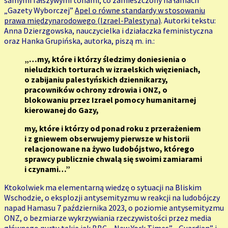
samymi fałszywymi tonami, co zamieszczony na łamach
„Gazety Wyborczej”
Apel o równe standardy w stosowaniu
prawa międzynarodowego (Izrael-Palestyna)
. Autorki tekstu:
Anna Dzierzgowska, nauczycielka i działaczka feministyczna
oraz Hanka Grupińska, autorka, piszą m. in.:
„…my, które i którzy śledzimy doniesienia o
nieludzkich torturach w izraelskich więzieniach,
o zabijaniu palestyńskich dziennikarzy,
pracowników ochrony zdrowia i ONZ, o
blokowaniu przez Izrael pomocy humanitarnej
kierowanej do Gazy,
my, które i którzy od ponad roku z przerażeniem
i z gniewem obserwujemy pierwsze w historii
relacjonowane na żywo ludobójstwo, którego
sprawcy publicznie chwalą się swoimi zamiarami
i czynami…”
Ktokolwiek ma elementarną wiedzę o sytuacji na Bliskim
Wschodzie, o eksplozji antysemityzmu w reakcji na ludobójczy
napad Hamasu 7 października 2023, o poziomie antysemityzmu
ONZ, o bezmiarze wykrzywiania rzeczywistości przez media