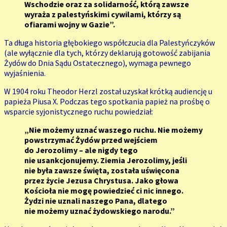
Wschodzie oraz za solidarność, którą zawsze
wyraża z palestyńskimi cywilami, którzy są
ofiarami wojny w Gazie”.
Ta długa historia głębokiego współczucia dla Palestyńczyków
(ale wyłącznie dla tych, którzy deklarują gotowość zabijania
Żydów do Dnia Sądu Ostatecznego), wymaga pewnego
wyjaśnienia.
W 1904 roku Theodor Herzl został uzyskał krótką audiencję u
papieża Piusa X. Podczas tego spotkania papież na prośbę o
wsparcie syjonistycznego ruchu powiedział:
„Nie możemy uznać waszego ruchu. Nie możemy
powstrzymać Żydów przed wejściem
do Jerozolimy – ale nigdy tego
nie usankcjonujemy. Ziemia Jerozolimy, jeśli
nie była zawsze święta, została uświęcona
przez życie Jezusa Chrystusa. Jako głowa
Kościoła nie mogę powiedzieć ci nic innego.
Żydzi nie uznali naszego Pana, dlatego
nie możemy uznać żydowskiego narodu.”