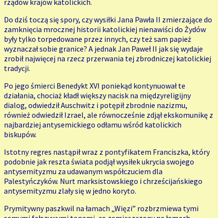
rządów krajów katolickich.
Do dziś toczą się spory, czy wysiłki Jana Pawła II zmierzające do
zamknięcia mrocznej historii katolickiej nienawiści do Żydów
były tylko torpedowane przez innych, czy też sam papież
wyznaczał sobie granice? A jednak Jan Paweł II jak się wydaje
zrobił najwięcej na rzecz przerwania tej zbrodniczej katolickiej
tradycji.
Po jego śmierci Benedykt XVI poniekąd kontynuował te
działania, chociaż kładł większy nacisk na międzyreligijny
dialog, odwiedził Auschwitz i potępił zbrodnie nazizmu,
również odwiedził Izrael, ale równocześnie zdjął ekskomunikę z
najbardziej antysemickiego odłamu wśród katolickich
biskupów.
Istotny regres nastąpił wraz z pontyfikatem Franciszka, który
podobnie jak reszta świata podjął wysiłek ukrycia swojego
antysemityzmu za udawanym współczuciem dla
Palestyńczyków. Nurt marksistowskiego i chrześcijańskiego
antysemityzmu zlały się w jedno koryto.
Prymitywny paszkwil na łamach „Więzi” rozbrzmiewa tymi