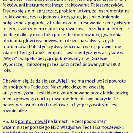
faktów, ani instrumentalnego traktowania Palestyńczyków.
Trudno się z nim sprzeczać, problem w tym, że instrumentalne
traktowanie, czy to jednostek czy grup, jest nieodmiennie
połączone z pogardą, z brakiem zainteresowania rzeczywistym
losem, z założeniem o braku sprawczości i przekonaniem że te
biedne dzikusy mają taką potrzebę mordowania, gwałcenia,
obcinania głów i wychowywania dzieci na sadystycznych
morderców. (Palestyńscy dysydenci mają w tej sprawie inne
zdanie.) Ten gatunek „empatii” jest identyczny w artykule w
„Więzi” i w apelu-petycji opublikowanym w „Gazecie
Wyborczej” założonej przez ludzi prześladowanych w 1968
roku.
Obawiam się, że dzisiejsza „Więź” nie ma możliwości powrotu
do spojrzenia Tadeusza Mazowieckiego na kwestię
antysemityzmu. Jeśli idzie o zdominowane przez laicką lewicę
media głównego nurtu prawdopodobieństwo odkrycia, że
nawet w stosunku do Izraela warto być przyzwoitym, jest
równie nikłe.
P.S. Jak
poinformował
na łamach „Rzeczpospolitej”
wiceminister polskiego MSZ Władysław Teofil Bartoszewski,