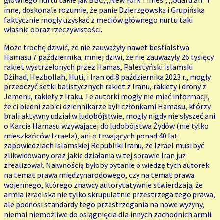
głównego nurtu takie jak BBC, „New York Times”, „Guardian” i
inne, doskonale rozumie, że panie Dzierzgowska i Grupińska
faktycznie mogły uzyskać z mediów głównego nurtu taki
właśnie obraz rzeczywistości.
Może trochę dziwić, że nie zauważyły nawet bestialstwa
Hamasu 7 października, mniej dziwi, że nie zauważyły 26 tysięcy
rakiet wystrzelonych przez Hamas, Palestyński Islamski
Dżihad, Hezbollah, Huti, i Iran od 8 października 2023 r., mogły
przeoczyć setki balistycznych rakiet z Iranu, rakiety i drony z
Jemenu, rakiety z Iraku. Te autorki mogły nie mieć informacji,
że ci biedni zabici dziennikarze byli członkami Hamasu, którzy
brali aktywny udział w ludobójstwie, mogły nigdy nie słyszeć ani
o Karcie Hamasu wzywającej do ludobójstwa Żydów (nie tylko
mieszkańców Izraela), ani o trwających ponad 40 lat
zapowiedziach Islamskiej Republiki Iranu, że Izrael musi być
zlikwidowany oraz jakie działania w tej sprawie Iran już
zrealizował. Naiwnością byłoby pytanie o wiedzę tych autorek
na temat prawa międzynarodowego, czy na temat prawa
wojennego, którego znawcy autorytatywnie stwierdzają, że
armia izraelska nie tylko skrupulatnie przestrzega tego prawa,
ale podnosi standardy tego przestrzegania na nowe wyżyny,
niemal niemożliwe do osiągnięcia dla innych zachodnich armii.