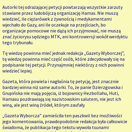
Autorki tej odrażającej petycji powtarzają wszystkie zarzuty
stawiane przez ludobójczą organizację Hamas. Nie muszą
wiedzieć, ile ciężarówek z żywnością i medykamentami
wjechało do Gazy, ani ile oczekuje na przejściach, bo
organizacje pomocowe nie dążą ich przyjmować, nie muszą
znać życiorysu sędziego MTK, ani kontrowersji wokół werdyktu
tego trybunału.
Tę wiedzę powinna mieć jednak redakcja „Gazety Wyborczej”,
tę wiedzę powinna mieć część osób, które zdecydowały się na
podpisanie tej petycji. Przynajmniej niektórzy z nich powinni
wiedzieć lepiej.
Gazeta, która powiela i nagłaśnia tę petycję, jest znacznie
bardziej winna niż same autorki. To, że panie Dzierzgowska i
Grupińska nie mają pojęcia, iż bojownicy Hezbollahu, Huti,
Hamasu pozdrawiają się nazistowskim salutem, nie jest ich
winą, ale jest winą źródeł, którym zaufały.
„Gazeta Wyborcza” zamieściła ten paszkwil bez możliwości
jego komentowania, prawdopodobnie redakcja była całkowicie
świadoma, że publikacja tego tekstu wywoła tsunami