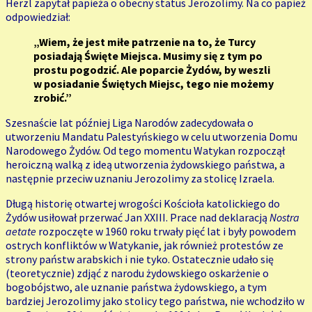
Herzl zapytał papieża o obecny status Jerozolimy. Na co papież
odpowiedział:
„Wiem, że jest miłe patrzenie na to, że Turcy
posiadają Święte Miejsca. Musimy się z tym po
prostu pogodzić. Ale poparcie Żydów, by weszli
w posiadanie Świętych Miejsc, tego nie możemy
zrobić.”
Szesnaście lat później Liga Narodów zadecydowała o
utworzeniu Mandatu Palestyńskiego w celu utworzenia Domu
Narodowego Żydów. Od tego momentu Watykan rozpoczął
heroiczną walką z ideą utworzenia żydowskiego państwa, a
następnie przeciw uznaniu Jerozolimy za stolicę Izraela.
Długą historię otwartej wrogości Kościoła katolickiego do
Żydów usiłował przerwać Jan XXIII. Prace nad deklaracją
Nostra
aetate
rozpoczęte w 1960 roku trwały pięć lat i były powodem
ostrych konfliktów w Watykanie, jak również protestów ze
strony państw arabskich i nie tyko. Ostatecznie udało się
(teoretycznie) zdjąć z narodu żydowskiego oskarżenie o
bogobójstwo, ale uznanie państwa żydowskiego, a tym
bardziej Jerozolimy jako stolicy tego państwa, nie wchodziło w