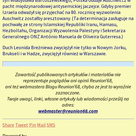
syn Władysława Bartoszewskiego, Polska oddaje Auschwittz w
pacht międzynarodowej antysemickiej jaczejce. Gdyby premier
Izraela odważył się przyjechać na 80. rocznicę wyzwolenia
Auschwitz zostałby aresztowany. (Ta determinacja zasługuje na
pochwałę ze strony Islamskiej Republiki Iranu, Hamasu,
Hezbollahu, Organizacji Wyzwolenia Palestyny i Sekretarza
Generalnego ONZ António Manuela de Oliveira Guterresa.)
Duch Leonida Breżniewa zwyciężył nie tylko w Nowym Jorku,
Brukseli i w Hadze, zwyciężył również w Warszawie.
Zawartość publikowanych artykułów i materiałów nie
reprezentuje poglądów ani opinii Reunion’68,
ani też webmastera Blogu Reunion’68, chyba ze jest to wyraźnie
zaznaczone.
Twoje uwagi, linki, własne artykuły lub wiadomości prześlij na
adres:
webmaster@reunion68.com
Share
Tweet
Pin
Mail
SMS
Powered by