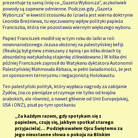
prezentuje tę samą linię co „Gazeta Wyborcza”, aczkolwiek
powody są zapewne odmienne. Podczas gdy „Gazeta
Wyborcza” w kwestii stosunku do Izraela jest wierna doktrynie
Leonida Breżniewa, tu wyczuwamy wpływ polityki papieża
Franciszka, która nie pozostawia wiernym większego wyboru.
Papież Franciszek modlił się w tym roku do lalki w roli
nowonarodzonego Jezusa ułożonej na palestyńskiej kefiji.
(Reakcją był gniew zmieszany z kpiną i po kilku dniach tę
absurdalną watykańską stajenkę zlikwidowano.) W kilka dni
później Franciszek zaprosił do Watykanu dyktatora Autonomii
Palestyńskiej Mahmouda Abbasa, w pełni świadomości, że jest
on sponsorem terroryzmu i negacjonistą Holokaustu.
Ten palestyński polityk, który wypłaca nagrody za zabijanie
Żydów, (na co pieniądze otrzymuje nie tylko od krajów
arabskich, ale również, a nawet głównie od Unii Europejskiej,
USA i ONZ), pisał po tym spotkaniu:
„Za każdym razem, gdy spotykam się z
papieżem, czuję się, jakbym spotkał starego
przyjaciela[… Podziękowałem Ojcu Świętemu za
jego nieustanne słowa o pokoju na Bliskim