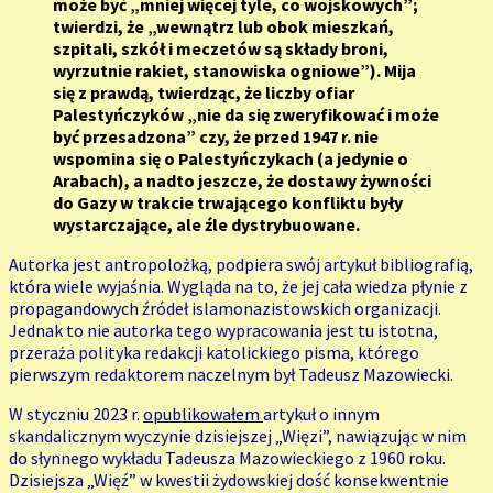
może być „mniej więcej tyle, co wojskowych”;
twierdzi, że „wewnątrz lub obok mieszkań,
szpitali, szkół i meczetów są składy broni,
wyrzutnie rakiet, stanowiska ogniowe”). Mija
się z prawdą, twierdząc, że liczby ofiar
Palestyńczyków „nie da się zweryfikować i może
być przesadzona” czy, że przed 1947 r. nie
wspomina się o Palestyńczykach (a jedynie o
Arabach), a nadto jeszcze, że dostawy żywności
do Gazy w trakcie trwającego konfliktu były
wystarczające, ale źle dystrybuowane.
Autorka jest antropolożką, podpiera swój artykuł bibliografią,
która wiele wyjaśnia. Wygląda na to, że jej cała wiedza płynie z
propagandowych źródeł islamonazistowskich organizacji.
Jednak to nie autorka tego wypracowania jest tu istotna,
przeraża polityka redakcji katolickiego pisma, którego
pierwszym redaktorem naczelnym był Tadeusz Mazowiecki.
W styczniu 2023 r.
opublikowałem
artykuł o innym
skandalicznym wyczynie dzisiejszej „Więzi”, nawiązując w nim
do słynnego wykładu Tadeusza Mazowieckiego z 1960 roku.
Dzisiejsza „Więź” w kwestii żydowskiej dość konsekwentnie