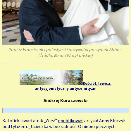
Papież Franciszek i palestyński dożywotni prezydent Abbas.
(Źródło: Media Watykańskie)
Kościół, lewica,
antysyjonistyczny antysemityzm
Andrzej Koraszewski
Katolicki kwartalnik „Więź”
opublikował
artykuł Anny Kluczyk
pod tytułem: „Ucieczka w bezradność. O niebezpiecznych