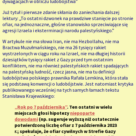
dywagacjach w obliczu ludobójstwa”
Już tytuł i pierwsze zdanie skłania do zaniechania dalszej
lektury: „To ostatni dzwonek na prawdziwe stanięcie po stronie
ofiar, na jednoznaczne, głośne stanowisko sprzeciwiające się
agresji Izraela i eksterminacji narodu palestyńskiego.”
W artykule nie ma słowa Iran, nie ma Hezbollahu, nie ma
Bractwa Muzułmańskiego, nie ma 26 tysięcy rakiet
wystrzelonych w ciągu roku na Izrael, nie ma długiej historii
dziesiątków tysięcy rakiet z Gazy przed tym ostatnim
konfliktem, nie ma również palestyńskich rakiet spadających
na palestyńską ludność, rzecz jasna, nie ma tu definicji
ludobójstwa polskiego prawnika Rafała Lemkina, która stała
się podstawą konwencji o ludobójstwie. Jest natomiast krytyka
publikowanego wcześniej na tych samych łamach tekstu
Stanisława Krajewskiego:
„Rok po 7 października”
. Ten ostatni w wielu
miejscach głosi hipotezy
niepoparte
dowodami
(np. sugeruje wyższą niż ostatecznie
potwierdzoną liczbę ofiar z 7 października 2023
r.; spekuluje, że ofiar cywilnych w Strefie Gazy