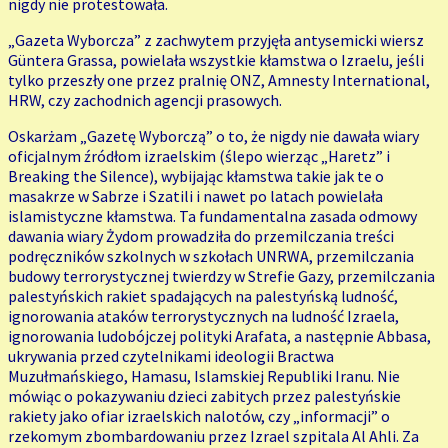
nigdy nie protestowała.
„Gazeta Wyborcza” z zachwytem przyjęła antysemicki wiersz
Güntera Grassa, powielała wszystkie kłamstwa o Izraelu, jeśli
tylko przeszły one przez pralnię ONZ, Amnesty International,
HRW, czy zachodnich agencji prasowych.
Oskarżam „Gazetę Wyborczą” o to, że nigdy nie dawała wiary
oficjalnym źródłom izraelskim (ślepo wierząc „Haretz” i
Breaking the Silence), wybijając kłamstwa takie jak te o
masakrze w Sabrze i Szatili i nawet po latach powielała
islamistyczne kłamstwa. Ta fundamentalna zasada odmowy
dawania wiary Żydom prowadziła do przemilczania treści
podręczników szkolnych w szkołach UNRWA, przemilczania
budowy terrorystycznej twierdzy w Strefie Gazy, przemilczania
palestyńskich rakiet spadających na palestyńską ludność,
ignorowania ataków terrorystycznych na ludność Izraela,
ignorowania ludobójczej polityki Arafata, a następnie Abbasa,
ukrywania przed czytelnikami ideologii Bractwa
Muzułmańskiego, Hamasu, Islamskiej Republiki Iranu. Nie
mówiąc o pokazywaniu dzieci zabitych przez palestyńskie
rakiety jako ofiar izraelskich nalotów, czy „informacji” o
rzekomym zbombardowaniu przez Izrael szpitala Al Ahli. Za