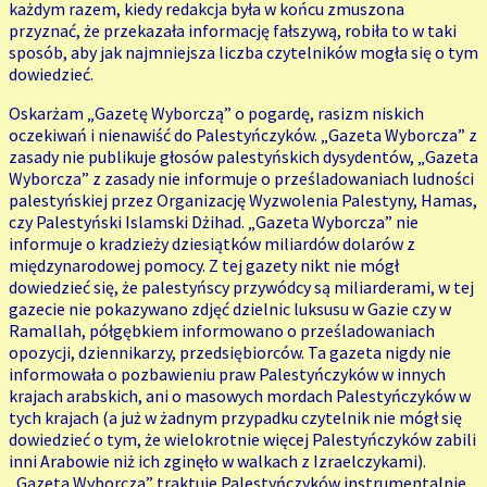
każdym razem, kiedy redakcja była w końcu zmuszona
przyznać, że przekazała informację fałszywą, robiła to w taki
sposób, aby jak najmniejsza liczba czytelników mogła się o tym
dowiedzieć.
Oskarżam „Gazetę Wyborczą” o pogardę, rasizm niskich
oczekiwań i nienawiść do Palestyńczyków. „Gazeta Wyborcza” z
zasady nie publikuje głosów palestyńskich dysydentów, „Gazeta
Wyborcza” z zasady nie informuje o prześladowaniach ludności
palestyńskiej przez Organizację Wyzwolenia Palestyny, Hamas,
czy Palestyński Islamski Dżihad. „Gazeta Wyborcza” nie
informuje o kradzieży dziesiątków miliardów dolarów z
międzynarodowej pomocy. Z tej gazety nikt nie mógł
dowiedzieć się, że palestyńscy przywódcy są miliarderami, w tej
gazecie nie pokazywano zdjęć dzielnic luksusu w Gazie czy w
Ramallah, półgębkiem informowano o prześladowaniach
opozycji, dziennikarzy, przedsiębiorców. Ta gazeta nigdy nie
informowała o pozbawieniu praw Palestyńczyków w innych
krajach arabskich, ani o masowych mordach Palestyńczyków w
tych krajach (a już w żadnym przypadku czytelnik nie mógł się
dowiedzieć o tym, że wielokrotnie więcej Palestyńczyków zabili
inni Arabowie niż ich zginęło w walkach z Izraelczykami).
„Gazeta Wyborcza” traktuje Palestyńczyków instrumentalnie,