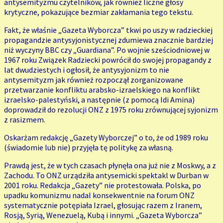
antysemityzmu czytelników, jak również liczne głosy
krytyczne, pokazujące bezmiar zakłamania tego tekstu.
Fakt, że właśnie „Gazeta Wyborcza” tkwi po uszy w radzieckiej
propagandzie antysyjonistycznej zdumiewa znacznie bardziej
niż wyczyny BBC czy „Guardiana”. Po wojnie sześciodniowej w
1967 roku Związek Radziecki powrócił do swojej propagandy z
lat dwudziestych i ogłosił, że antysyjonizm to nie
antysemityzm jak również rozpoczął zorganizowane
przetwarzanie konfliktu arabsko-izraelskiego na konflikt
izraelsko-palestyński, a następnie (z pomocą Idi Amina)
doprowadził do rezolucji ONZ z 1975 roku zrównującej syjonizm
z rasizmem.
Oskarżam redakcję „Gazety Wyborczej” o to, że od 1989 roku
(świadomie lub nie) przyjęła tę politykę za własną.
Prawdą jest, że w tych czasach płynęła ona już nie z Moskwy, a z
Zachodu. To ONZ urządziła antysemicki spektakl w Durban w
2001 roku. Redakcja „Gazety” nie protestowała. Polska, po
upadku komunizmu nadal konsekwentnie na forum ONZ
systematycznie potępiała Izrael, głosując razem z Iranem,
Rosją, Syrią, Wenezuelą, Kubą i innymi. „Gazeta Wyborcza”