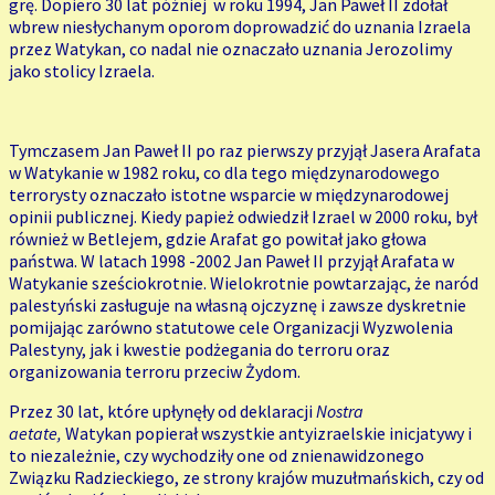
grę. Dopiero 30 lat później w roku 1994, Jan Paweł II zdołał
wbrew niesłychanym oporom doprowadzić do uznania Izraela
przez Watykan, co nadal nie oznaczało uznania Jerozolimy
jako stolicy Izraela.
Tymczasem Jan Paweł II po raz pierwszy przyjął Jasera Arafata
w Watykanie w 1982 roku, co dla tego międzynarodowego
terrorysty oznaczało istotne wsparcie w międzynarodowej
opinii publicznej. Kiedy papież odwiedził Izrael w 2000 roku, był
również w Betlejem, gdzie Arafat go powitał jako głowa
państwa. W latach 1998 -2002 Jan Paweł II przyjął Arafata w
Watykanie sześciokrotnie. Wielokrotnie powtarzając, że naród
palestyński zasługuje na własną ojczyznę i zawsze dyskretnie
pomijając zarówno statutowe cele Organizacji Wyzwolenia
Palestyny, jak i kwestie podżegania do terroru oraz
organizowania terroru przeciw Żydom.
Przez 30 lat, które upłynęły od deklaracji
Nostra
aetate,
Watykan popierał wszystkie antyizraelskie inicjatywy i
to niezależnie, czy wychodziły one od znienawidzonego
Związku Radzieckiego, ze strony krajów muzułmańskich, czy od