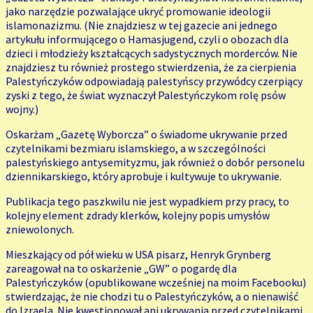
jako narzędzie pozwalające ukryć promowanie ideologii
islamonazizmu. (Nie znajdziesz w tej gazecie ani jednego
artykułu informującego o Hamasjugend, czyli o obozach dla
dzieci i młodzieży kształcących sadystycznych morderców. Nie
znajdziesz tu również prostego stwierdzenia, że za cierpienia
Palestyńczyków odpowiadają palestyńscy przywódcy czerpiący
zyski z tego, że świat wyznaczył Palestyńczykom rolę psów
wojny.)
Oskarżam „Gazetę Wyborcza” o świadome ukrywanie przed
czytelnikami bezmiaru islamskiego, a w szczególności
palestyńskiego antysemityzmu, jak również o dobór personelu
dziennikarskiego, który aprobuje i kultywuje to ukrywanie.
Publikacja tego paszkwilu nie jest wypadkiem przy pracy, to
kolejny element zdrady klerków, kolejny popis umysłów
zniewolonych.
Mieszkający od pół wieku w USA pisarz, Henryk Grynberg
zareagował na to oskarżenie „GW” o pogardę dla
Palestyńczyków (opublikowane wcześniej na moim Facebooku)
stwierdzając, że nie chodzi tu o Palestyńczyków, a o nienawiść
do Izraela. Nie kwestionował ani ukrywania przed czytelnikami