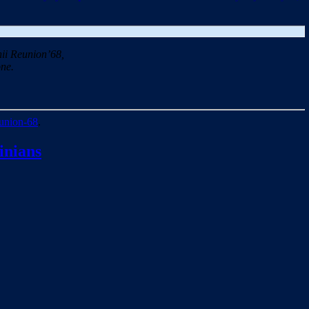
ii Reunion’68,
ne.
union-68
.
inians