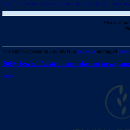
do życia w pokoju. W obecnej sytuacji obie strony tracą” – podsumo
Zawartość pub
an
This entry was posted on 2025/08/04, in
Ze Swiata
and tagged
Najwie
500+ Jewish Australians take out newspaper
Aug
4