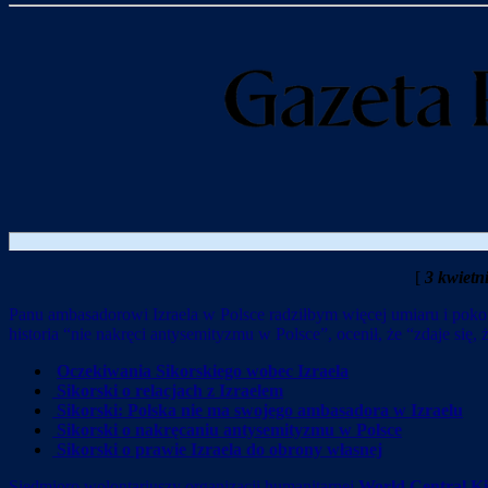
[
3 kwietni
Panu ambasadorowi Izraela w Polsce radziłbym więcej umiaru i poko
historia “nie nakręci antysemityzmu w Polsce”, ocenił, że “zdaje się, 
Oczekiwania Sikorskiego wobec Izraela
Sikorski o relacjach z Izraelem
Sikorski: Polska nie ma swojego ambasadora w Izraelu
Sikorski o nakręcaniu antysemityzmu w Polsce
Sikorski o prawie Izraela do obrony własnej
Siedmioro wolontariuszy organizacji humanitarnej
World Central Ki