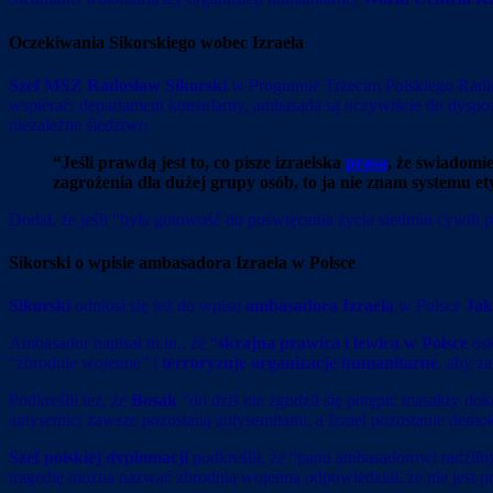
Oczekiwania Sikorskiego wobec Izraela
Szef MSZ Radosław Sikorski
w Programie Trzecim Polskiego Radi
wspierać: departament konsularny, ambasada są oczywiście do dyspozy
niezależne śledztwo.
“Jeśli prawdą jest to, co pisze izraelska
prasa
, że świadomi
zagrożenia dla dużej grupy osób, to ja nie znam systemu et
Dodał, że jeśli “była gotowość do poświęcenia życia siedmiu cywili po
Sikorski o wpisie ambasadora Izraela w Polsce
Sikorski
odniósł się też do wpisu
ambasadora Izraela
w Polsce
Ja
Ambasador napisał m.in., że “
skrajna prawica i lewica w Polsce
os
“zbrodnie wojenne” i
terroryzuje organizacje humanitarne
, aby z
Podkreślił też, że
Bosak
“do dziś nie zgodził się potępić masakry do
antysemici zawsze pozostaną antysemitami, a Izrael pozostanie dem
Szef polskiej dyplomacji
podkreślił, że “panu ambasadorowi radziłby 
tragedię można nazwać zbrodnią wojenną odpowiedział, że nie jest pro