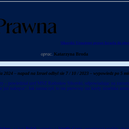
Sikorski: Uznajemy prawo Izraela do obr
oprac.
Katarzyna Broda
a 2024 – napad na Izrael odbyl sie
7 / 10 / 2023 – wypowiedz po 5 mi
ry – powiedział szef MSZ Radosław Sikorski, odpowiadając na zarzuty
że już nakręca”. Jak zaznaczył, to nie pierwszy raz kiedy izraelska armia
tchen
, w tym
Polak
, zginęło w
Strefie Gazy
; organizacja podała, że zo