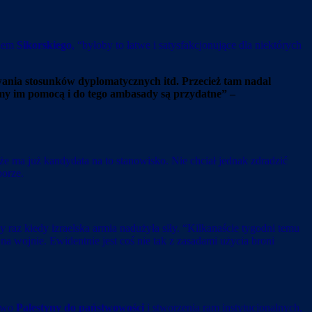
niem
Sikorskiego
, “byłoby to łatwe i satysfakcjonujące dla niektórych
ania stosunków dyplomatycznych itd. Przecież tam nadal
ymy im pomocą i do tego ambasady są przydatne” –
 że ma już kandydata na to stanowisko. Nie chciał jednak zdradzić
orze.
zy raz kiedy izraelska armia nadużyła siły. “Kilkanaście tygodni temu
na wojnie. Ewidentnie jest coś nie tak z zasadami użycia broni
rawo
Palestyny do państwowości
i stworzenia ram instytucjonalnych,