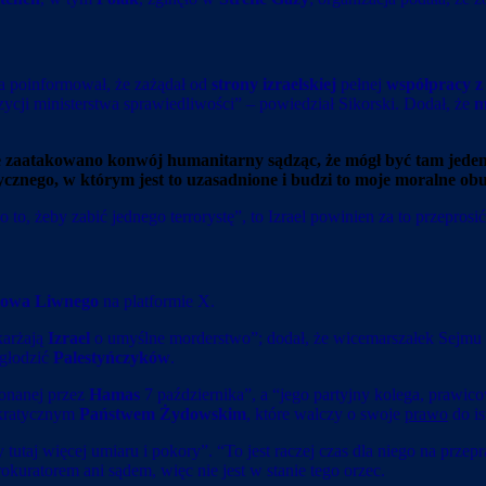
a poinformował, że zażądał od
strony izraelskiej
pełnej
współpracy z
cji ministerstwa sprawiedliwości” – powiedział Sikorski. Dodał, że
mi
e zaatakowano konwój humanitarny sądząc, że mógł być tam jeden t
ycznego, w którym jest to uzasadnione i budzi to moje moralne obu
 to, żeby zabić jednego terrorystę”, to Izrael powinien za to przepros
kowa Liwnego
na platformie X.
karżają
Izrael
o umyślne morderstwo”; dodał, że wicemarszałek Sejmu i
agłodzić
Palestyńczyków
.
konanej przez
Hamas
7 października”, a “jego partyjny kolega, prawico
okratycznym
Państwem Żydowskim
, które walczy o swoje
prawo
do is
tutaj więcej umiaru i pokory”. “To jest raczej czas dla niego na przep
kuratorem ani sądem, więc nie jest w stanie tego orzec.