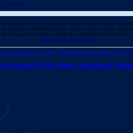
wał
Sikorski.
likowanych artykułów i materiałów nie reprezentuje poglądów ani opin
i też webmastera Blogu Reunion’68, chyba ze jest to wyraźnie zaznaczo
Twoje uwagi, linki, własne artykuły lub wiadomości prześlij na adres:
webmaster@reunion68.com
kszy blog emigracji marca'68
,
Reunion68 Reunion 68 Reunion’68 Re
 ad saying NO to ethnic cleansing of Palest