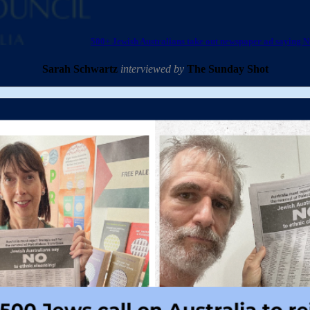
500+ Jewish Australians take out newspaper ad saying NO
Sarah Schwartz
interviewed by
The Sunday Shot