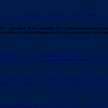
ersyjnymi słowami
ambasador powinien być wydalony z Polski
. Zda
ki” – zauważył. “Łatwo domagać się wydalenia ambasadora, zerw
y obywatele na Zachodnim Brzegu pod władzą palestyńską. My służ
 że
Polska
nie ma swojego
ambasadora w Izraelu
, ale poinformował,
ł jednak, że poinformował już
premiera Donalda Tuska
o swoim wyb
e”, ocenił, że “zdaje się, że już nakręca”. Jak zaznaczył, to nie pierws
achając białymi flagami. Nie można tego zbyć mówiąc, że to się zdarza 
awa
do nadużywania siły
i nielegalnego osadnictwa. Uznajemy też p