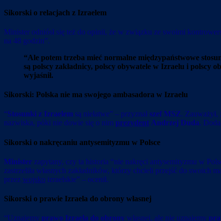
Sikorski o relacjach z Izraelem
Minister odniósł się też do opinii, że w związku ze swoimi kontrow
na 48 godzin”.
“Ale potem trzeba mieć normalne międzypaństwowe stosun
są polscy zakładnicy, polscy obywatele w Izraelu i polsc
wyjaśnił.
Sikorski: Polska nie ma swojego ambasadora w Izraelu
“
Stosunki z Izraelem
są niełatwe” – przyznał
szef MSZ
. Zauważył,
nazwiska, póki nie dowie się o nim
prezydent
Andrzej Duda
. Doda
Sikorski o nakręcaniu antysemityzmu w Polsce
Minister
zapytany, czy ta historia “nie nakręci antysemityzmu w Polsc
zastrzeliła własnych zakładników, którzy chcieli przejść do swoich m
przez
wojsko
izraelskie” – ocenił.
Sikorski o prawie Izraela do obrony własnej
“Uznajemy
prawo Izraela do obrony
własnej, ale nie uznajemy
pr