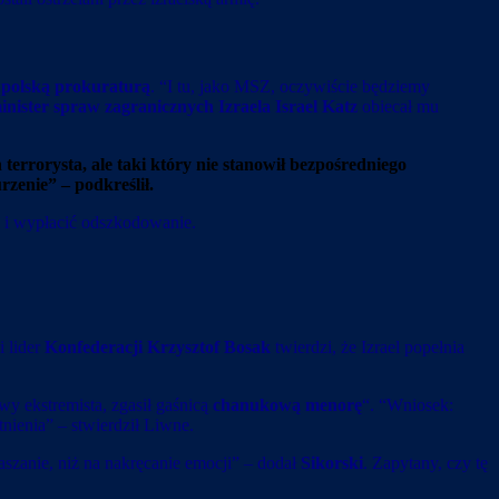
 polską prokuraturą
. “I tu, jako MSZ, oczywiście będziemy
nister spraw zagranicznych Izraela Israel Katz
obiecał mu
errorysta, ale taki który nie stanowił bezpośredniego
rzenie” – podkreślił.
ić i wypłacić odszkodowanie.
 lider
Konfederacji Krzysztof Bosak
twierdzi, że Izrael popełnia
wy ekstremista, zgasił gaśnicą
chanukową menorę
“. “Wniosek:
tnienia” – stwierdził Liwne.
raszanie, niż na nakręcanie emocji” – dodał
Sikorski
. Zapytany, czy tę