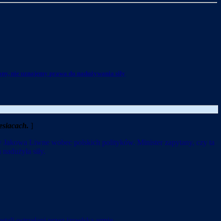
ony, nie uznajemy prawa do nadużywania siły
esiacach.
]
 Jakowa Liwne wobec polskich polityków. Minister zapytany, czy ta
 nadużyła siły.
stali ostrzelani przez izraelską armię.