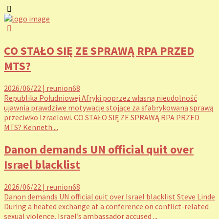
CO STAŁO SIĘ ZE SPRAWĄ RPA PRZED
MTS?
2026/06/22
|
reunion68
Republika Południowej Afryki poprzez własną nieudolność
ujawnia prawdziwe motywacje stojące za sfabrykowaną sprawą
przeciwko Izraelowi. CO STAŁO SIĘ ZE SPRAWĄ RPA PRZED
MTS? Kenneth ...
Danon demands UN official quit over
Israel blacklist
2026/06/22
|
reunion68
Danon demands UN official quit over Israel blacklist Steve Linde
During a heated exchange at a conference on conflict-related
sexual violence, Israel’s ambassador accused ...