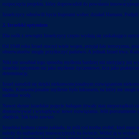
rozpoczęcia projektu, który doprowadził do powstania innowacyjneg
Izraelczycy odmówili bycia frajerami wobec działań Hamasu. Podjęli
2. Izraelski optymizm
Dla osób z zewnątrz Izraelczycy często wydają się zaskakująco optym
Od 1948 roku Izrael stoczył wiele wojen, przyjął fale terroryzmu, pr
obserwatorów mogły przytłoczyć państwo. A jednak Izrael trwa. Każ
Nikt nie uosabiał tego sposobu myślenia bardziej niż nieżyjący już 
izraelski optymizm nie jako myślenie życzeniowe, lecz jako praktycz
determinację.
Izrael narodził się dzięki niekonwencjonalnym rozwiązaniom niekon
błędu. Konwencjonalne myślenie było luksusem, na który nie mogli so
nadmiar wody.
Nawet słynne izraelskie pojęcie
balagan
(trwały stan nieporządku) cz
dostosowywać i wynajdywać nowe rozwiązania. Jeśli porozumienie d
obejścia. Tak było zawsze.
Izraelska kultura często zakłada, że jeśli coś trzeba zrobić, ktoś mu
należy do najbardziej innowacyjnych na świecie. Widać ją w wojsku,
takich jak izraelscy skauci, gdzie młodzi ludzie otrzymują wyjątkow