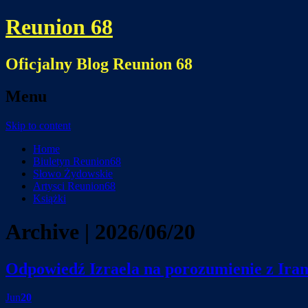
Reunion 68
Oficjalny Blog Reunion 68
Menu
Skip to content
Home
Biuletyn Reunion68
Słowo Żydowskie
Artysci Reunion68
Książki
Archive | 2026/06/20
Odpowiedź Izraela na porozumienie z Ira
Jun
20