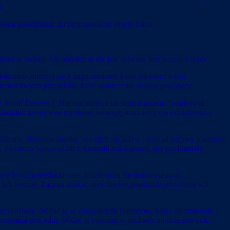
.
będą podchodzić do zagrożenia ze strony Iranu.
egionów świata. Ich optymizm nie jest naiwny. Jest wypracowany.
lokrotnie mierzył się z zagrożeniami, które zdaniem wielu
emożliwych przeszkód, które ostatecznie zostały pokonane.
r Small Dreams
(„Nie ma miejsca na małe marzenia”) opisywał
kładniki: kreatywne myślenie, odwagę brania odpowiedzialności i
ustynie, skromne zasoby, wrogich sąsiadów i niemal zerowy margines
ionierzy sprowadzili z Australii eukaliptusy, aby pochłaniały
tury bywają niedoskonałe, ludzie uczą się improwizować,
 ich biernie. Zaczną szukać niekonwencjonalnych sposobów ich
połeczeństwie. Widać ją w ekosystemie startupów, który niezmiennie
estrzegania procedur. Widać ją również w ruchach młodzieżowych,