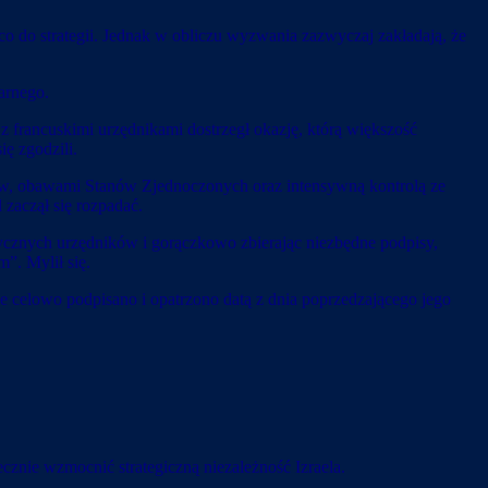
 co do strategii. Jednak w obliczu wyzwania zazwyczaj zakładają, że
arnego.
 francuskimi urzędnikami dostrzegł okazję, którą większość
ę zgodzili.
ódców, obawami Stanów Zjednoczonych oraz intensywną kontrolą ze
 zaczął się rozpadać.
ptycznych urzędników i gorączkowo zbierając niezbędne podpisy,
”. Mylił się.
ie celowo podpisano i opatrzono datą z dnia poprzedzającego jego
ecznie wzmocnić strategiczną niezależność Izraela.