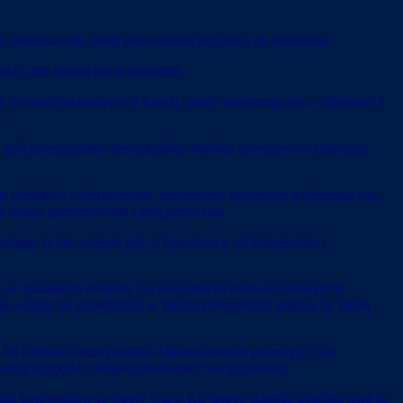
z, gdzie określano tak osobę łatwowierną lub łatwą do oszukania.
zycy nie znoszą bycia frajerami.
ane na międzynarodowych forach często rozpływają się w zderzeniu z
.
t jeśli porozumienie amerykańsko-irańskie tymczasowo zmniejszy
je zdolności cybernetyczne, przyspieszy innowacje technologiczne,
ia dzięki pomysłowości i przygotowaniu.
ając, że tak właśnie jest. A Izraelczycy od dziesięcioleci
w izraelskich realiach. Na początku lat dziewięćdziesiątych
o wnuka do przedszkola w Sderot (kilometr od granicy ze Strefą
ej wielkości dużej patelni. Odłamki metalu przeszyły ciała
Ruthie przeżyła i mogła opowiedzieć swoją historię.
kich bojowników ze Strefy Gazy. Ich śmierć skłoniła izraelski rząd do