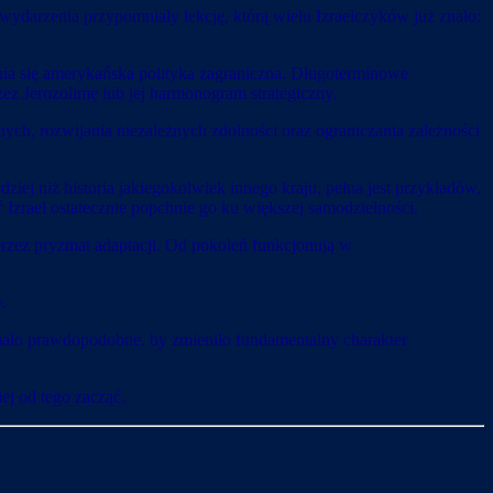
wydarzenia przypomniały lekcję, którą wielu Izraelczyków już znało:
nia się amerykańska polityka zagraniczna. Długoterminowe
ez Jerozolimę lub jej harmonogram strategiczny.
nych, rozwijania niezależnych zdolności oraz ograniczania zależności
dziej niż historia jakiegokolwiek innego kraju, pełna jest przykładów,
Izrael ostatecznie popchnie go ku większej samodzielności.
przez pryzmat adaptacji. Od pokoleń funkcjonują w
.
mało prawdopodobne, by zmieniło fundamentalny charakter
iej od tego zacząć.