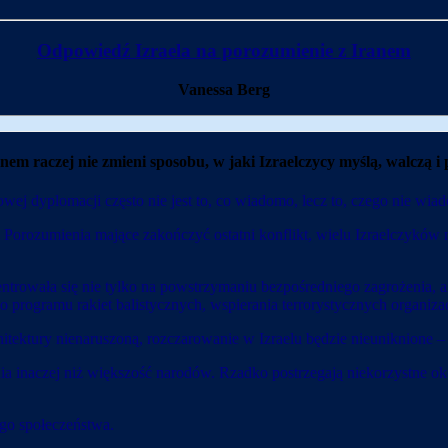
Odpowiedź Izraela na porozumienie z Iranem
Vanessa Berg
m raczej nie zmieni sposobu, w jaki Izraelczycy myślą, walczą i p
j dyplomacji często nie jest to, co wiadomo, lecz to, czego nie wia
Porozumienia mające zakończyć ostatni konflikt, wielu Izraelczyków 
trowała się nie tylko na powstrzymaniu bezpośredniego zagrożenia, ale
ego programu rakiet balistycznych, wspierania terrorystycznych organiz
tektury nienaruszoną, rozczarowanie w Izraelu będzie nieuniknione – 
ia inaczej niż większość narodów. Rzadko postrzegają niekorzystne okol
ego społeczeństwa.