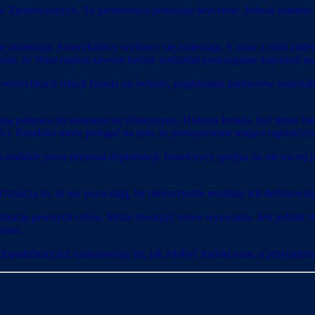
w Zjednoczonych. To partnerstwo pozostaje bezcenne. Jednak ostatnie 
się zmieniają. Amerykańscy wyborcy się zmieniają. A wraz z nimi zmie
eniu, że Waszyngton zawsze będzie podzielał postrzeganie zagrożeń prz
syfikacji relacji Izraela na świecie, pogłębiania partnerstw regional
ją państwa do stawania się silniejszymi. Historia Izraela, być może bar
i. Paradoks może polegać na tym, że porozumienie mające ograniczyć 
rańskie przez pryzmat dyplomacji. Izraelczycy spojrzą na nie raczej 
Oznacza to, że nie pozwalają, by niekorzystne rezultaty ich definiowały
ealizację pewnych celów. Może stworzyć nowe wyzwania. Jest jednak 
anse.
wdopodobniej już zastanawiają się, jak zdobyć irański uran, a przynajmn