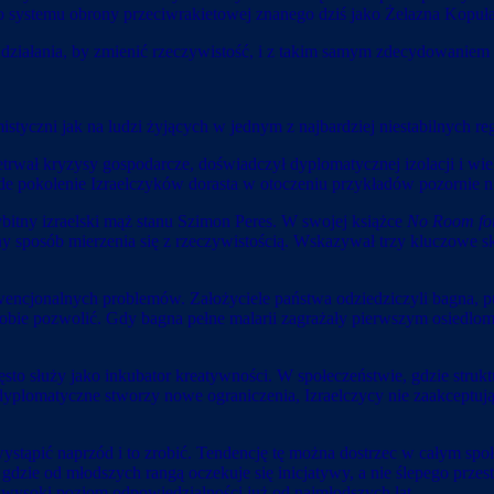
o systemu obrony przeciwrakietowej znanego dziś jako Żelazna Kopuła
 działania, by zmienić rzeczywistość, i z takim samym zdecydowaniem 
istyczni jak na ludzi żyjących w jednym z najbardziej niestabilnych r
zetrwał kryzysy gospodarcze, doświadczył dyplomatycznej izolacji i wie
de pokolenie Izraelczyków dorasta w otoczeniu przykładów pozornie ni
wybitny izraelski mąż stanu Szimon Peres. W swojej książce
No Room fo
ny sposób mierzenia się z rzeczywistością. Wskazywał trzy kluczowe s
wencjonalnych problemów. Założyciele państwa odziedziczyli bagna, p
bie pozwolić. Gdy bagna pełne malarii zagrażały pierwszym osiedlom, p
ęsto służy jako inkubator kreatywności. W społeczeństwie, gdzie struk
yplomatyczne stworzy nowe ograniczenia, Izraelczycy nie zaakceptują
si wystąpić naprzód i to zrobić. Tendencję tę można dostrzec w całym s
 gdzie od młodszych rangą oczekuje się inicjatywy, a nie ślepego prz
o wysoki poziom odpowiedzialności już od najmłodszych lat.