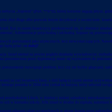
a niebycia „frajerem” (
frier
, פראייר), której korzenie sięgają jidys
czeka zbyt długo albo pozwala innym decydować o swoim losie. Izraelc
dczeń. Raz za razem Izraelczycy przekonywali się, że obietnice skład
mieniać. Administracje przychodzą i odchodzą. Sojusze się przesuwają
odowych porozumień jako użytecznych, lecz niewystarczających. Nawe
ego będą pytać:
co dalej?
tacja. Izrael niemal na pewno pogłębi działania wywiadowcze, rozbudu
 luka pozostawiona przez dyplomację stanie się wyzwaniem do pokonan
y porozumienie rozwiązuje problem, lecz czy nie byliby głupcami, zakład
anej za cud światowej klasy, a dziś będącej czymś niemal oczywistym 
etniego poranka w 2004 roku czekał na kuzyna, który odwoził swojeg
ed przedszkolem Lilach, w dzielnicy niskiej zabudowy mieszkaniowej, l
no szli w kierunku szkoły. Afik zmarł w drodze do szpitala, natomiast 
ierwszymi ofiarami rakiet wystrzelonych w stronę Izraela przez palestyńs