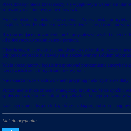
Przez dziesięciolecia Izrael cieszył się wyjątkowym wsparciem Stanó
sojusznicy mają interesy, a nie obowiązki.
Amerykańskie administracje się zmieniają. Amerykańskie priorytety 
bezpieczeństwo Izraela nie może więc opierać się wyłącznie na założ
Rozczarowujące porozumienie może przyspieszyć wysiłki na rzecz dywer
od pojedynczego zagranicznego partnera.
Historia sugeruje, że okresy strategicznego dyskomfortu często zmusza
gdy przeciwności losu stawały się nieoczekiwanym źródłem odpornośc
Wielu obserwatorów będzie interpretować porozumienie amerykańsko-i
rzeczywistościach, których sami nie wybrali.
Nie oznacza to, że z zadowoleniem przyjmują niekorzystne rezultaty. 
Porozumienie może zmienić strategiczny krajobraz. Może opóźnić r
społeczeństwa, które wielokrotnie przekształcało niepowodzenia w sz
Izraelczycy nie należą do ludzi, którzy użalają się nad sobą – najpra
Link do oryginału: