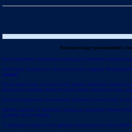
Rozczarowujące porozumienie z Irane
Dla Izraelczyków najbardziej niepokojącym elementem międzynarodowe
Jeżeli Stany Zjednoczone i Iran rzeczywiście osiągnęły Memorandum 
zamian?
Na początku wojny cele Izraela były ambitne. Publiczna debata koncen
dziesięcioleci definiuje Bliski Wschód: ambicji nuklearnych Iranu, j
Jeżeli wynegocjowane porozumienie pozostawi znaczną część tej archi
Historia sugeruje, że Izraelczycy reagują na strategiczne niepowodzen
problemy do rozwiązania.
Ta tendencja wynika z trzech głęboko zakorzenionych cech izraelski