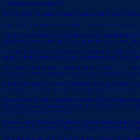
1. Odmowa bycia „frajerem”
Niewiele pojęć jest bardziej centralnych dla izraelskiej kultury niż ide
Frajer to ktoś, kogo można wykorzystać – ktoś, kto ufa zbyt mocno, 
Ten kulturowy instynkt został ukształtowany przez pokolenia doświa
geopolityczną rzeczywistością. Gwarancje bezpieczeństwa mogą się z
W rezultacie Izraelczycy mają tendencję do postrzegania międzynar
napięcia, niewielu Izraelczyków uzna, że problem zniknął. Zamiast t
Najbardziej prawdopodobną reakcją nie będzie rezygnacja, lecz adap
wzmocni partnerstwa regionalne i dopracuje opcje militarne. Każda
Pytanie, które zada sobie wielu Izraelczyków, nie będzie brzmiało, cz
udowadniają, że nie mają najmniejszej ochoty odgrywać takiej roli.
Przypomina mi się historia początków Żelaznej Kopuły, niegdyś uznaw
Mordechaj Josipow wyemigrował do Izraela z Uzbekistanu. Pewnego l
Gazy), gdy nagle doszło do eksplozji.
Uderzenie rakiety Hamasu pozostawiło pośrodku asfaltowej ulicy, prz
trzyletniego Afika Zahaviego i jego matki Ruthie, gdy około ósmej ra
Czterdziestodziewięcioletni dziadek Ilanit oraz trzyletni Afik byli p