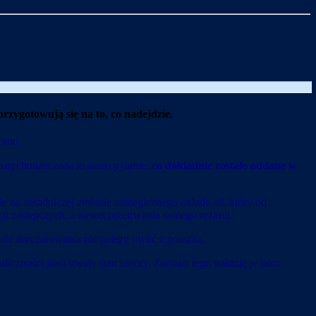
rzygotowują się na to, co nadejdzie.
domo.
natychmiast zada to samo pytanie:
co dokładnie zostało oddane w
 na zasadniczej zmianie strategicznego układu sił, który od
acji zastępczych, a nawet przetrwania samego reżimu.
ale rozczarowania nie należy mylić z porażką.
iczności jako trwały stan rzeczy. Zamiast tego traktują je jako