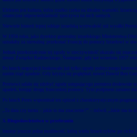
Efektem jest kultura, która rzadko czeka na idealne warunki. Izrael
ostateczna odpowiedzialność spoczywa na nich samych.
Niewiele historii lepiej oddaje izraelską wytrwałość niż wysiłki Pe
W 1956 roku, jako dyrektor generalny izraelskiego Ministerstwa Obr
uznałaby za nierealną: przekonać Francję do pomocy Izraelowi w stw
Jednak przekształcenie tej zgody w rzeczywistość okazało się znacz
strony Związku Radzieckiego. Następnie, gdy we wrześniu 1957 roku o
Po latach negocjacji brakowało już tylko zgody politycznego kierown
zanim rząd upadnie. Gdy kryzys się pogłębiał, nawet Dawid Ben Guri
Peresowi udało się zdobyć zgodę ustępującego premiera dosłownie w o
upadek, torując drogę francuskiej pomocy. Tym podpisem zasiano zia
Po latach Peres wspominał ten epizod z charakterystycznym pragma
„Ta data czy tamta – jakie to ma znaczenie?” – mówił. „Jakie ma to 
3. Błogosławieństwo w przebraniu
Istnieje jeszcze jedna możliwość, którą wielu Izraelczyków po cichu 