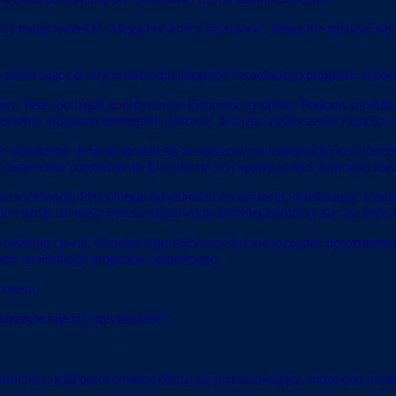
czycy mogą narzekać. Mogą bez końca się spierać. Mogą nie zgadzać się
resa zmierzające do stworzenia fundamentów izraelskiego programu nukle
ony, Peres pomagał koordynować kampanię synajską. Podczas spotkań z
orzeniu programu energetyki jądrowej. Ku jego zaskoczeniu Francuzi si
nie trudniejsze. Projekt spotkał się ze sprzeciwem izraelskich przyw
stateczne porozumienie było już na wyciągnięcie ręki, francuski rząd
ictwa Francji. Peres biegał od gabinetu do gabinetu, przekonując sce
on uznał, że misja Peresa najprawdopodobniej zakończy się „na niczym
statniej chwili. Chociaż rząd faktycznie już się rozpadał, porozumien
rno izraelskiego programu nuklearnego.
tyzmem:
znaczenie między przyjaciółmi?”
dostrzeże: jeśli porozumienie okaże się rozczarowujące, może ono ostat