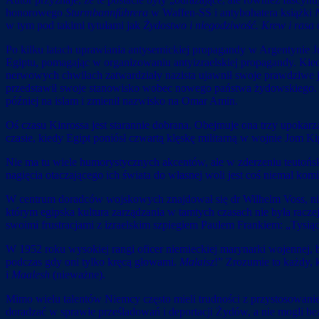
honorowego
Sturmbannführera
w Waffen-SS i antybohatera książki
w tym pod takimi tytułami jak
Żydostwo i niegodziwość. Krew i rasa
Po kilku latach uprawiania antysemickiej propagandy w Argentynie J
Egiptu, pomagając w organizowaniu antyizraelskiej propagandy. Kied
nerwowych chwilach zatwardziały nazista ujawnił swoje prawdziwe 
przedstawił swoje stanowisko wobec nowego państwa żydowskiego. „I
później na islam i zmienił nazwisko na Omar Amin.
Oś czasu Kinrossa jest starannie dobrana. Obejmuje ona trzy upokarz
czasie, kiedy Egipt poniósł czwartą klęskę militarną w wojnie Jom
Nie ma tu wiele humorystycznych akcentów, ale w zderzeniu teutońs
nagięcia otaczającego ich świata do własnej woli jest coś niemal kom
W centrum doradców wojskowych znajdował się dr Wilhelm Voss, nie
którym egipska kultura zarządzania w tamtych czasach nie była racz
swoimi frustracjami z izraelskim szpiegiem Paulem Frankiem: „Tysią
W 1952 roku wysokiej rangi oficer niemieckiej marynarki wojennej, b
podczas gdy oni tylko kręcą głowami.
Malaisz
!” Zrozumie to każdy, 
i
Maalesh
(nieważne).
Mimo wielu talentów Niemcy często mieli trudności z przystosowaniem
doradzać w sprawie prześladowań i deportacji Żydów, a nie mogli bezp