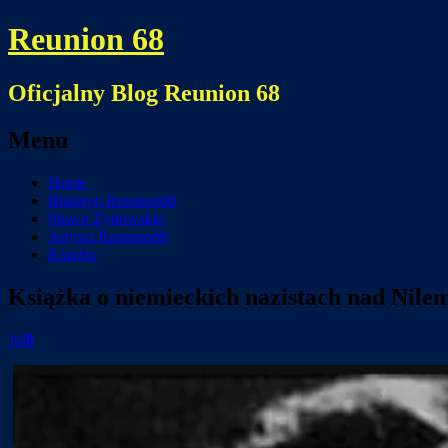
Reunion 68
Oficjalny Blog Reunion 68
Menu
Skip
Home
to
Biuletyn Reunion68
content
Słowo Żydowskie
Artysci Reunion68
Książki
Książka o niemieckich nazistach nad Nile
Jul
8