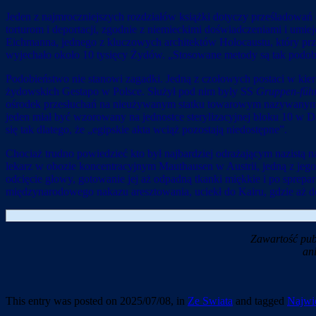
Jeden z najmroczniejszych rozdziałów książki dotyczy prześladowa
torturom i deportacji, zgodnie z niemieckimi doświadczeniami i umie
Eichmanna, jednego z kluczowych architektów Holocaustu, który pr
wyjechało około 10 tysięcy Żydów. „Stosowane metody są tak podobne
Podobieństwo nie stanowi zagadki. Jedną z czołowych postaci w ki
żydowskich Gestapo w Polsce. Służył pod nim były SS
Gruppen-füh
ośrodek przesłuchań na nieużywanym statku towarowym nazywanym p
jeden miał być wzorowany na jednostce sterylizacyjnej bloku 10 w Da
się tak dlatego, że „egipskie akta wciąż pozostają niedostępne”.
Chociaż trudno powiedzieć kto był najbardziej odrażającym nazistą
lekarz w obozie koncentracyjnym Mauthausen w Austrii, jedną z jego
odcięcie głowy, gotowanie jej aż odpadną tkanki miękkie i po spre
międzynarodowego nakazu aresztowania, uciekł do Kairu, gdzie aż d
Zawartość pub
an
This entry was posted on 2025/07/08, in
Ze Swiata
and tagged
Najwie