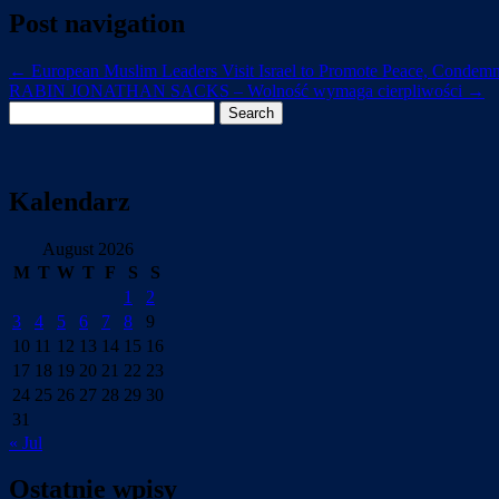
Post navigation
←
European Muslim Leaders Visit Israel to Promote Peace, Condem
RABIN JONATHAN SACKS – Wolność wymaga cierpliwości
→
Search
for:
Kalendarz
August 2026
M
T
W
T
F
S
S
1
2
3
4
5
6
7
8
9
10
11
12
13
14
15
16
17
18
19
20
21
22
23
24
25
26
27
28
29
30
31
« Jul
Ostatnie wpisy