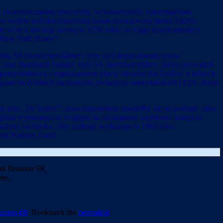
u, ekonomicznemu niszczeniu, wywłaszczeniu, zatrzymaniom,
o wojnie arabsko-izraelskiej został zainicjowany przez Adolfa
wraz z inwazją sueską w 1956 roku i w ciągu trzech miesięcy
 „New York Times
”
.
leim, SS
Standarten-führer
i były szef departamentu spraw
 oraz Bernhardt Bender, były SS
Sturmbannführer
, który prowadził
omysłodawcą i organizatorem pięciu obozów dla Żydów, z których
eganie na źródłach zachodnich, zwłaszcza amerykańskich i CIA, dzieje
y jako „Dr Śmierć”, prawdopodobnie znalazłby się na podium. Jako
ięźnia wybranego ze względu na nienaganne uzębienie, następnie
e ozdoby na biurko. Aby uniknąć wydanego w 1962 roku
rek Hussein Farid.
ii Reunion’68,
ne.
union-68
. Bookmark the
permalink
.