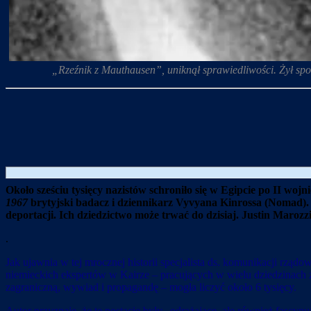
„Rzeźnik z Mauthausen”, uniknął sprawiedliwości. Żył spo
Około sześciu tysięcy nazistów schroniło się w Egipcie po II wo
1967
brytyjski badacz i dziennikarz Vyvyana Kinrossa (Nomad).
deportacji. Ich dziedzictwo może trwać do dzisiaj. Justin Marozzi
.
Jak ujawnia w tej mrocznej historii specjalista ds. komunikacji rz
niemieckich ekspertów w Kairze – pracujących w wielu dziedzinach 
zagraniczną, wywiad i propagandę – mogła liczyć około 6 tysięcy.
Autor przyznaje, że te postacie były „odrażające, ale również fascy