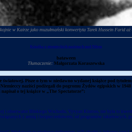
kojnie w Kairze jako muzułmański konwertyta Tarek Hussein Farid aż d
Książka o niemieckich nazistach nad Nilem
bataween
Tłumaczenie:
Małgorzata Koraszewska
jnie światowej. Pisze o tym w niedawno wydanej książce pod tytułe
 Niemieccy naziści podżegali do pogromu Żydów egipskich w 1948
 napisał o tej książce w „The Spectatorze”:
ądowej i obserwator Bliskiego Wschodu, Vyvyan Kinross, nie była to kw
związanych z armią i bezpieczeństwem, od programów rakietowych, po
nujące”. Wydaje się to niedopowiedzeniem, jeśli chodzi o Johanna von 