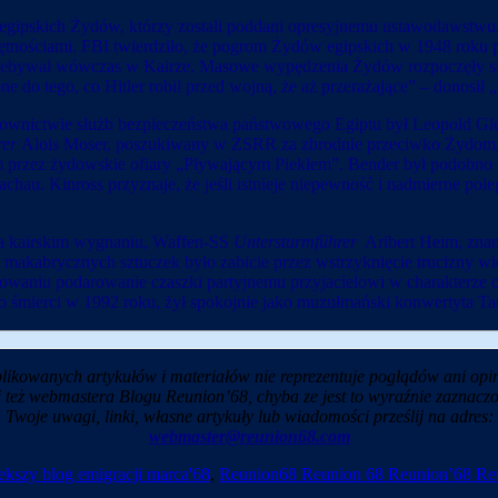
ń egipskich Żydów, którzy zostali poddani opresyjnemu ustawodawstw
jętnościami. FBI twierdziło, że pogrom Żydów egipskich w 1948 roku p
zebywał wówczas w Kairze. Masowe wypędzenia Żydów rozpoczęły się 
 do tego, co Hitler robił przed wojną, że aż przerażające” – donosił
erownictwie służb bezpieczeństwa państwowego Egiptu był Leopold G
rer
Alois Moser, poszukiwany w ZSRR za zbrodnie przeciwko Żydom,
rzez żydowskie ofiary „Pływającym Piekłem”. Bender był podobno p
chau. Kinross przyznaje, że jeśli istnieje niepewność i nadmierne pol
 na kairskim wygnaniu, Waffen-SS
Untersturmführer
Aribert Heim, znan
 makabrycznych sztuczek było zabicie przez wstrzyknięcie trucizny w
parowaniu podarowanie czaszki partyjnemu przyjacielowi w charakterz
o śmierci w 1992 roku, żył spokojnie jako muzułmański konwertyta Ta
likowanych artykułów i materiałów nie reprezentuje poglądów ani opin
i też webmastera Blogu Reunion’68, chyba ze jest to wyraźnie zaznaczo
Twoje uwagi, linki, własne artykuły lub wiadomości prześlij na adres:
webmaster@reunion68.com
kszy blog emigracji marca'68
,
Reunion68 Reunion 68 Reunion’68 Re