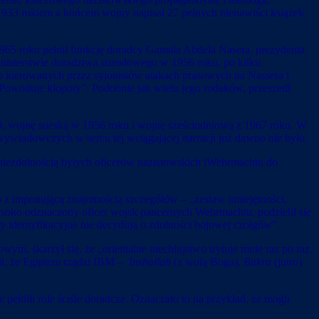
1933 rokiem a końcem wojny napisał 27 pełnych nienawiści książek,
1965 roku pełnił funkcję doradcy Gamala Abdela Nasera, prezydenta
inisterstwie doradztwa narodowego w 1956 roku, po kilku
 kierowanych przez syjonistów atakach prasowych na Nassera i
Powoduje kłopoty”. Podobnie jak wielu jego rodaków, przeszedł
48-9, wojnę sueską w 1956 roku i wojnę sześciodniową z 1967 roku. W
ywiadowczych w sercu tej wciągającej narracji już dawno nie było.
niezdolnością byłych oficerów nazistowskich iWehrmachtu do
 z imponującą znajomością szczegółów – „zestaw umiejętności,
ysoko odznaczony oficer wojsk pancernych Wehrmachtu, podzielił się
y identyfikacyjne nie decydują o zdolności bojowej czołgów”.
m, skarżył się, że „orientalne niechlujstwo irytuje mnie raz po raz,
sił, że Egiptem rządzi IBM –
Inshallah
(z wolą Boga),
Bukra
(jutro)
ełnili role ściśle doradcze. Oznaczało to na przykład, że mogli