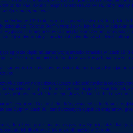
Nazis on the Nile
. Akolita Josepha Goebbelsa, człowiek, który między 
oraz
Żydzi patrzą na ciebie
.
uana Peróna, w 1956 roku von Leers przeniósł się do Kairu, gdzie do 
y dziennikarz „Toronto Star”
wytropił go w jego biurze w egipskim m
ja, wygłaszając tyradę przeciwko amerykańskim Żydom, opowiadając o
zrael jest nienormalny – powiedział dziennikarzowi – Musi zniknąć. 
ające egipskie klęski militarne: wojnę arabsko-izraelską w latach 19
 Kippur w 1973 roku, niemieckich doradców wojskowych, naukowych i w
kiej sprawności ze zrelaksowanym stosunkiem do pracy Egipcjan oraz 
icznego.
zwykle sprawny organizator, łączący zdolność myślenia całościowego
ej pobłogosławiona”, pisze Kinross. Generał brygady Oskar Munzel, w
ce razy próbowałem wbić im w tępe głowy, że ładna farba i duże numer
aron Theodor von Bechtolsheim, który został egipskim doradcą wojskowy
kto zna Egipt w latach 80., żart ówczesnych egipskich emigrantów gło
 się do różnych profesjonalnych wyzwań w Egipcie, także dlatego, że p
ośrednio ich likwidować, jak to zrobili naziści w Europie.