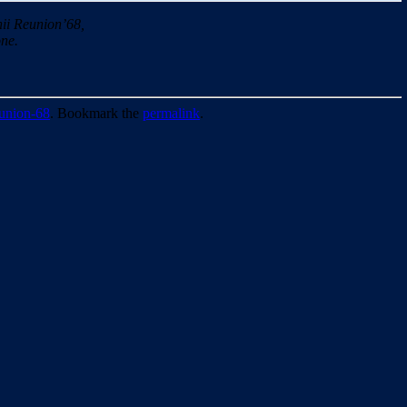
ii Reunion’68,
ne.
union-68
. Bookmark the
permalink
.