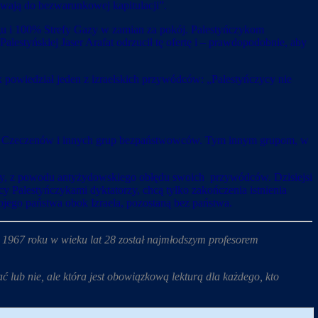
ywają do bezwarunkowej kapitulacji”.
gu i 100% Strefy Gazy w zamian za pokój. Palestyńczykom
alestyńskiej Jaser Arafat odrzucił tę ofertę i – prawdopodobnie, aby
ak powiedział jeden z izraelskich przywódców: „Palestyńczycy nie
dów, Czeczenów i innych grup bezpaństwowców. Tym innym grupom, w
zycy, z powodu antyżydowskiego obłędu swoich przywódców. Dzisiejsi
y Palestyńczykami dyktatorzy, chcą tylko zakończenia istnienia
swojego państwa obok Izraela, pozostaną bez państwa.
967 roku w wieku lat 28 został najmłodszym profesorem
ać lub nie, ale która jest obowiązkową lekturą dla każdego, kto