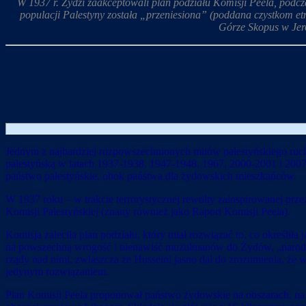
W 1937 r. Żydzi zaakceptowali plan podziału Komisji Peela, podcz
populacji Palestyny została „przeniesiona” (poddana czystkom et
Górze Skopus w Jero
Jednym z najbardziej rozpowszechnionych mitów palestyńskiego ruchu
palestyńską w latach 1937-1938, 1947-1948, 1967, 2000-2001 i 200
państwo palestyńskie, obok państwa dla żydowskich mieszkańców.
W 1937 roku – w trakcie terrorystycznej rewolty zainspirowanej prz
Komisji Palestyńskiej (znany również jako Raport Komisji Peela).
Komisja zaleciła plan podziału, który miał rozwiązać to, co okreś
na powszechną wrogość i nienawiść muzułmanów do Żydów, „narodo
rządy nad nimi, zwłaszcza że Husseini jasno dał do zrozumienia, że w
jedynym rozwiązaniem.
Plan Komisji Peela proponował państwo żydowskie na obszarach, na k