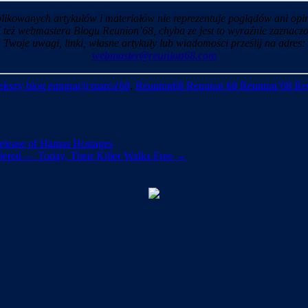
likowanych artykułów i materiałów nie reprezentuje poglądów ani opin
i też webmastera Blogu Reunion’68, chyba ze jest to wyraźnie zaznaczo
Twoje uwagi, linki, własne artykuły lub wiadomości prześlij na adres:
webmaster@reunion68.com
kszy blog emigracji marca'68
,
Reunion68 Reunion 68 Reunion’68 Re
Release of Hamas Hostages
dered — Today, Their Killer Walks Free
→