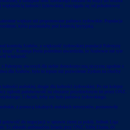
rzeżnej, a następnie dość szerokiego obszaru od Hajfy do Jeziora
 większością ludności żydowskiej, rozciągała się od południowej
lkakrotnie większe niż proponowane państwo żydowskie. Populacja
limie, która pozostałaby pod kontrolą brytyjską.
 pod kontrolą Arabów, a większość żydowskiej populacji Palestyny
raju”. Komisja Peela pośrednio stwierdziła, że Arabowie nie tyle
wili większość.
i z Palestyny stworzyli dla siebie demokratyczną ojczyznę zgodnie z
wa dla Arabów, było to lepsze niż pozwolenie Żydom na choćby
udności arabskiej, drugie dla ludności żydowskiej. Po raz kolejny
scy ogłosili państwowość na obszarze przydzielonym im przez ONZ.
yńskiego. I chcieli, żeby nie było państwa żydowskiego.
e arabskie, z pomocą lokalnych arabskich terrorystów, postanowiły
ał gotowość do negocjacji w sprawie ziemi za pokój. Jednak Liga
elem. To skłoniło ambasadora Izraela przy ONZ, Abbę Ebana, do