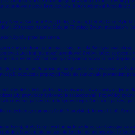
o pasa ziemi od Morza Śródziemnego na wschód do końca równiny przyb
ar kontrolowany przez Brytyjczyków, który obejmował Jerozolimę z jej
cały Negew, Zachodni Brzeg [Judeę i Samarię] i Strefę Gazy. Było ki
 i 190 tysięcy Arabów. Kolejne 75 tysięcy Żydów mieszkało w Jerozo
pejskich Żydów przed nazizmem.
orycznie go odrzucili, domagając się, aby cała Palestyna znalazła się
onieważ „ten kraj [nie może] asymilować Żydów, którzy są obecnie w k
enie lub suwerenność nad ziemią, którą sami uprawiali i na której stano
odległego monarchę. Po prostu nie mogli znieść rzeczywistości, że Żydz
jeśli odrzucenie propozycji Peela nie skutkowało powstaniem państ
h również zaleciła podział tego obszaru na dwa państwa – jedno dla l
 podczas gdy przywódcy żydowscy je zaakceptowali. Przywódcy żydow
ciwko nowemu państwu narodu żydowskiego. Nie chcieli państwa palest
i Liban najechały go z pomocą Arabii Saudyjskiej, Jemenu i Libii. Armi
chodni Brzeg, Strefę Gazy i wschodnią Jerozolimę, Izrael zasygnalizow
 pokoju z Izraelem, nie ma uznania Izraela i nie ma negocjacji z Izra