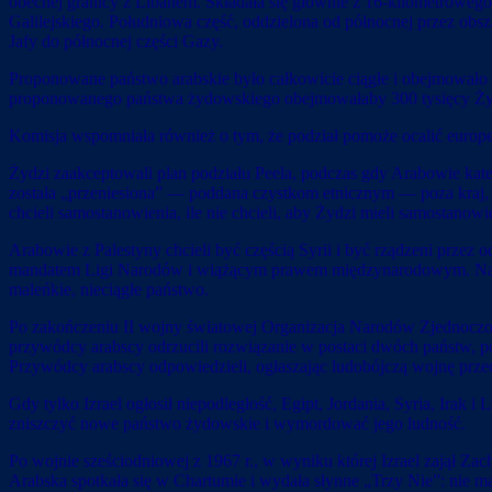
obecnej granicy z Libanem. Składała się głównie z 16-kilometroweg
Galilejskiego. Południowa część, oddzielona od północnej przez obsz
Jafy do północnej części Gazy.
Proponowane państwo arabskie było całkowicie ciągłe i obejmowało 
proponowanego państwa żydowskiego obejmowałaby 300 tysięcy Żydów
Komisja wspomniała również o tym, że podział pomoże ocalić euro
Żydzi zaakceptowali plan podziału Peela, podczas gdy Arabowie kateg
została „przeniesiona” — poddana czystkom etnicznym — poza kraj, p
chcieli samostanowienia, ile nie chcieli, aby Żydzi mieli samostanowi
Arabowie z Palestyny chcieli być częścią Syrii i być rządzeni przez 
mandatem Ligi Narodów i wiążącym prawem międzynarodowym. Nawet 
maleńkie, nieciągłe państwo.
Po zakończeniu II wojny światowej Organizacja Narodów Zjednoczonyc
przywódcy arabscy odrzucili rozwiązanie w postaci dwóch państw,
Przywódcy arabscy odpowiedzieli, ogłaszając ludobójczą wojnę prze
Gdy tylko Izrael ogłosił niepodległość, Egipt, Jordania, Syria, Irak 
zniszczyć nowe państwo żydowskie i wymordować jego ludność.
Po wojnie sześciodniowej z 1967 r., w wyniku której Izrael zajął Za
Arabska spotkała się w Chartumie i wydała słynne „Trzy Nie”: nie ma