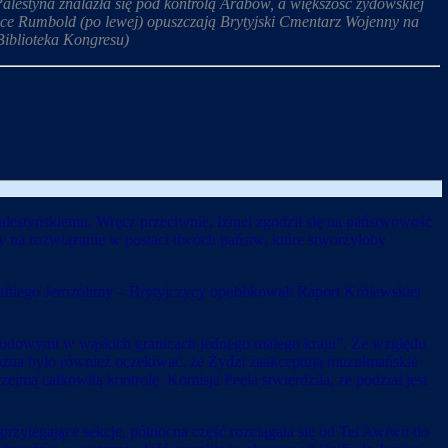
alestyna znalazła się pod kontrolą Arabów, a większość żydowskiej
race Rumbold (po lewej) opuszczają Brytyjski Cmentarz Wojenny na
Biblioteka Kongresu)
alestyńskiemu. Wręcz przeciwnie, Izrael zgodził się na państwowość
 na rozwiązanie w postaci dwóch państw, które stworzyłoby
uftiego Jerozolimy – Brytyjczycy opublikowali Raport Królewskiej
narodowymi w wąskich granicach jednego małego kraju”. Ze względu
na było również oczekiwać, że Żydzi zaakceptują muzułmańskie
ejmą całkowitą kontrolę. Komisja Peela stwierdziła, że podział jest
rzylegające sekcje, północna część rozciągała się od Tel Awiwu do