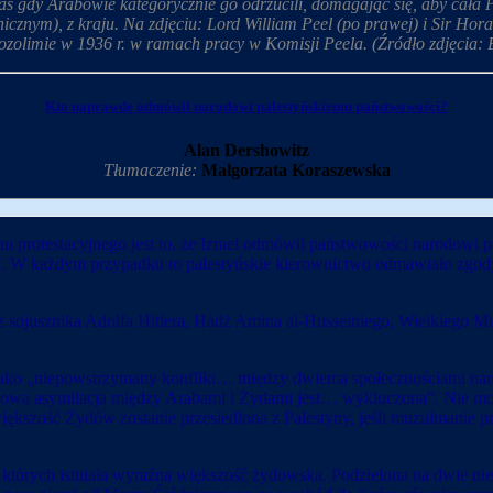
as gdy Arabowie kategorycznie go odrzucili, domagając się, aby cała P
nicznym), z kraju. Na zdjęciu: Lord William Peel (po prawej) i Sir Ho
zolimie w 1936 r. w ramach pracy w Komisji Peela. (Źródło zdjęcia: 
Kto naprawdę odmówił narodowi palestyńskiemu państwowości?
Alan Dershowitz
Tłumaczenie:
Małgorzata Koraszewska
 protestacyjnego jest to, że Izrael odmówił państwowości narodowi p
7. W każdym przypadku to palestyńskie kierownictwo odmawiało zgody
ez sojusznika Adolfa Hitlera, Hadż Amina al-Husseiniego, Wielkiego M
liła jako „niepowstrzymany konflikt… między dwiema społecznościami 
wa asymilacja między Arabami i Żydami jest… wykluczona”. Nie moż
iększość Żydów zostanie przesiedlona z Palestyny, jeśli muzułmanie prz
tórych istniała wyraźna większość żydowska. Podzielona na dwie niep