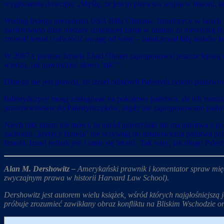
wygłoszenia dowcipu: „Myślę, że jest to pierwsza wojna w historii, 
Według byłego prezydenta USA Billa Clintona, Izraelczycy w latac
zaoferowano duże obszary izraelskiej ziemi w zamian za niewielką iloś
zmienić temat i odwrócić uwagę od winy – zainicjował falę ataków ter
W 2007 r. premier Izraela Ehud Olmert zaproponował jeszcze lepszą of
wiedzą, jak powiedzieć słowo ‘tak’”.
Dlatego nie jest prawdą, że Izrael odmówił Palestyńczykom państwow
Palestyńczycy mogą zasługiwać na pokojowe państwo, ale ich roszc
przeciwieństwie do Palestyńczyków, nigdy nie zaproponowano państ
Niech nikt zatem nie mówi, że naród palestyński nie ma państwa z 
zachodni „krytycy Izraela” nie wzywają do ustanowienia państwa pale
Izraela. Izrael jednak jest i umie się bronić. Tak więc, jak długo P
Alan M. Dershowitz –
Amerykański prawnik i komentator spraw mię
zwyczajnym prawa w historii Harvard Law School).
Dershowitz jest autorem wielu książek, wśród których najgłośniejszą 
próbuje zrozumieć zawikłany obraz konfliktu na Bliskim Wschodzie ora