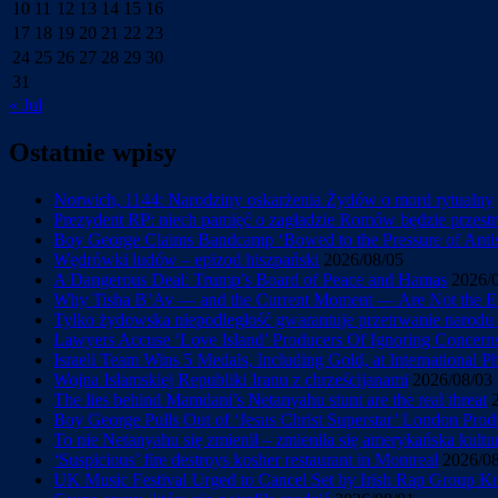
10
11
12
13
14
15
16
17
18
19
20
21
22
23
24
25
26
27
28
29
30
31
« Jul
Ostatnie wpisy
Norwich, 1144: Narodziny oskarżenia Żydów o mord rytualny
Prezydent RP: niech pamięć o zagładzie Romów będzie przestr
Boy George Claims Bandcamp ‘Bowed to the Pressure of Antise
Wędrówki ludów – epizod hiszpański
2026/08/05
A Dangerous Deal: Trump’s Board of Peace and Hamas
2026/
Why Tisha B’Av — and the Current Moment — Are Not the En
Tylko żydowska niepodległość gwarantuje przetrwanie narod
Lawyers Accuse ‘Love Island’ Producers Of Ignoring Concerns 
Israeli Team Wins 5 Medals, Including Gold, at International 
Wojna Islamskiej Republiki Iranu z chrześcijanami
2026/08/03
The lies behind Mamdani’s Netanyahu stunt are the real threat
Boy George Pulls Out of ‘Jesus Christ Superstar’ London Prod
To nie Netanyahu się zmienił – zmieniła się amerykańska kultu
‘Suspicious’ fire destroys kosher restaurant in Montreal
2026/0
UK Music Festival Urged to Cancel Set by Irish Rap Group Knee