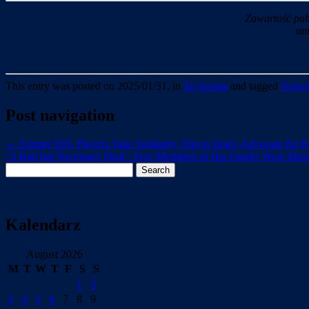
Zawartość pub
an
This entry was posted on 2025/01/31, in
Ze Swiata
and tagged
Najwie
Post navigation
←
Former NFL Players Take Solidarity Trip to Israel, Advocate for 
‘A Bad but Necessary Deal’: Five Members of His Family Were Mur
Search
for:
Kalendarz
August 2026
M
T
W
T
F
S
S
1
2
3
4
5
6
7
8
9