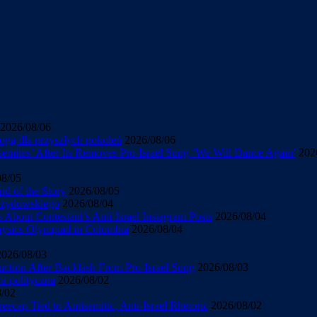
2026/08/06
ogą dla przyszłych pokoleń
2026/08/06
mites’ After Its Removes Pro-Israel Song ‘We Will Dance Again’
202
08/05
d of the Story
2026/08/05
u żydowskiego
2026/08/04
About Contestant’s Anti-Israel Instagram Posts
2026/08/04
Physics Olympiad in Colombia
2026/08/04
2026/08/03
uction After Backlash From Pro-Israel Song
2026/08/03
ra polityczna
2026/08/02
8/02
cap Tied to Antisemitic, Anti-Israel Rhetoric
2026/08/02