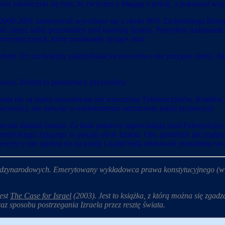
która zakończyła się tym, że zwycięzcy błagają o pokój, a pokonani wz
h 2000-2001 zaoferowali wycofanie się z około 96% Zachodniego Brze
ć ziemi, która pozostałaby pod kontrolą Izraela. Prezydent Autonomii P
rorystycznych, które pochłonęły tysiące ofiar.
ertę. Po raz kolejny palestyńskie kierownictwo nie przyjęło oferty. J
ości. Zrobili to palestyńscy przywódcy.
zenia nie są lepiej uzasadnione niż roszczenia Tybetańczyków, Kur
wowości, nie mówiąc o wielokrotnym odrzuceniu takiej propozycji.
powodu działań Izraela. Za brak państwa odpowiadają sami Palestyńc
styńskiego żyjącego w pokoju obok Izraela. Oni, podobnie jak rządząc
alestyńczycy nie zgodzą się na pokój i nadal będą odmawiać posiadania 
dzynarodowych. Emerytowany wykładowca prawa konstytucyjnego (w 1
jest
The Case for Israel
(2003). Jest to książka, z którą można się zgadz
z sposobu postrzegania Izraela przez resztę świata.