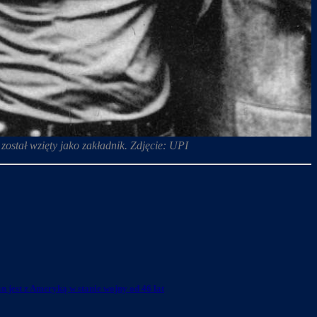
ostał wzięty jako zakładnik. Zdjęcie: UPI
an jest z Ameryką w stanie wojny od 46 lat