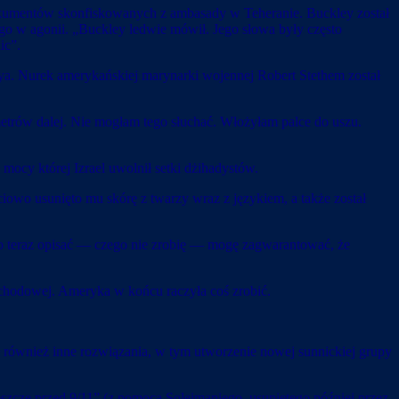
dokumentów skonfiskowanych z ambasady w Teheranie. Buckley został
go w agonii. „Buckley ledwie mówił. Jego słowa były często
ic”.
a. Nurek amerykańskiej marynarki wojennej Robert Stethem został
 metrów dalej. Nie mogłam tego słuchać. Włożyłam palce do uszu.
mocy której Izrael uwolnił setki dżihadystów.
iowo usunięto mu skórę z twarzy wraz z językiem, a także został
to teraz opisać — czego nie zrobię — mogę zagwarantować, że
ochodowej. Ameryka w końcu raczyła coś zrobić.
ł również inne rozwiązania, w tym utworzenie nowej sunnickiej grupy
eszcze przed 9/11” (z pomocą Soleimaniego, usuniętego później przez