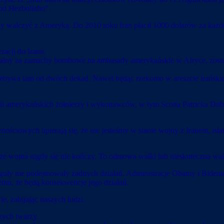
 od Hezbollahu”.
by walczyć z Ameryką. Do 2010 roku Iran płacił 1000 dolarów za każde
racji do Iranu.
lny za zamachy bombowe na ambasady amerykańskie w Afryce, został 
przebywa tam od dwóch dekad. Nawet będąc rzekomo w areszcie irańs
ali amerykańskich żołnierzy i wykonawców, w tym Scotta Patricka Dubisa
nościowych upierają się, że nie jesteśmy w stanie wojny z Iranem, islam
 że wojna nigdy się nie kończy. To odmowa walki lub nieskuteczna wal
reguły nie podejmowały żadnych działań. Administracje Obamy i Bidena
nemu, że będą konsekwencje jego działań.
e, zabijając naszych ludzi.
zych twarzy.