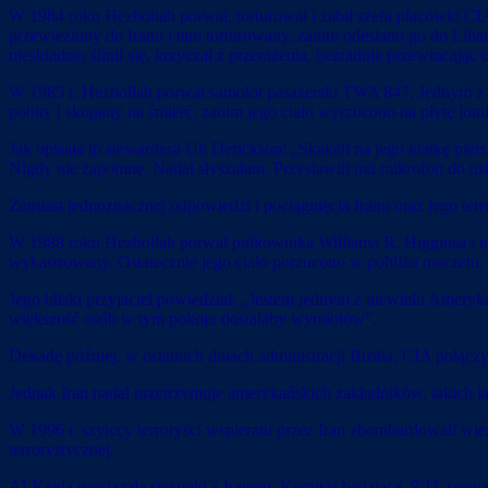
W 1984 roku Hezbollah porwał, torturował i zabił szefa placówki C
przewieziony do Iranu i tam torturowany, zanim odesłano go do Lib
nieskładne; ślinił się, krzyczał z przerażenia, bezradnie przewracają
W 1985 r. Hezbollah porwał samolot pasażerski TWA 847. Jednym z 
pobity i skopany na śmierć, zanim jego ciało wyrzucono na płytę lotn
Jak opisała to stewardesa Uli Derickson: „Skakali na jego klatkę pi
Nigdy nie zapomnę. Nadal słyszałam. Przystawili mu mikrofon do ust,
Zamiast jednoznacznej odpowiedzi i pociągnięcia Iranu oraz jego te
W 1988 roku Hezbollah porwał pułkownika Williama R. Higginsa i tor
wykastrowany. Ostatecznie jego ciało porzucono w pobliżu meczetu.
Jego bliski przyjaciel powiedział: „Jestem jednym z niewielu Amer
większość osób w tym pokoju dostałaby wymiotów”.
Dekadę później, w ostatnich dniach administracji Busha, CIA połąc
Jednak Iran nadal przetrzymuje amerykańskich zakładników, takich j
W 1996 r. szyiccy terroryści wspierani przez Iran zbombardowali wi
terrorystycznej.
Al-Kaida nawiązała stosunki z Iranem. Komisja badająca 9/11 zauważy