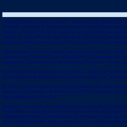
„Ameryka nie może nam nic zrobić” – przechwalał się ajatollah Chome
następnie uniemożliwili żołnierzom piechoty morskiej obronę ameryk
intencją. „Pokojowi” działacze studenccy przejęli amerykańską amba
Najwyższy Przywódca Ali Chamenei drwił z prezydenta Trumpa w t
programu produkcji broni jądrowej. Najwyższy Przywódca powiedział:
Niepowodzenie Cartera w obronie Amerykanów sprawiło, że obelgi Ch
żołnierzy przed braniem ich jako zakładników i paradowaniem na u
zakładników, torturowaniem i mordowaniem. Pod koniec wojen w Irak
Kassem Soleimani, irański mózg terroru IRGC, myślał, że Ameryka nie
Po raz pierwszy od dłuższego czasu Ameryka zrobiła „coś” w sprawie
W 1983 r. wspierani przez Iran terroryści zdetonowali w Bejrucie b
pomógł założyć irańskie siły terrorystyczne IRGC, chwalił się, że „za
zostały dostarczone przez Iran”.
Do diabła — poza kilkoma atakami lotniczymi Ameryka nic nie robiła
wielomilionowe nagrody za głowy Ibrahima Aqila i Fuada Shukra z Hezb
Administracja Bidena zapewniła media, że nie ma nic wspólnego z izr
Przez dekadę Hezbollah, irańscy najemnicy, brał dziesiątki amerykańs