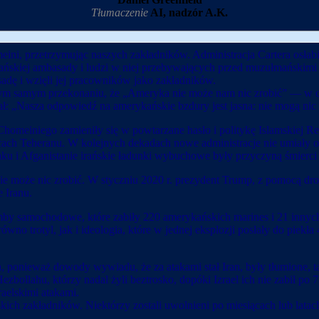
Tłumaczenie
AI, nadzór A.K.
ini, przetrzymując naszych zakładników. Administracja Cartera osłabiła
ańskiej ambasady i ludzi w niej przebywających przed muzułmańskimi 
sadę i wzięli jej pracowników jako zakładników.
ym samym przekonaniu, że „Ameryka nie może nam nic zrobić” — w c
 „Nasza odpowiedź na amerykańskie bzdury jest jasna: nie mogą nic z
omeiniego zamieniły się w powtarzane hasło i politykę Islamskiej Re
licach Teheranu. W kolejnych dekadach nowe administracje nie umiał
u i Afganistanie irańskie ładunki wybuchowe były przyczyną śmierci 
 może nic zrobić. W styczniu 2020 r. prezydent Trump, z pomocą drona
 Iranu.
omby samochodowe, które zabiły 220 amerykańskich marines i 21 innyc
równo trotyl, jak i ideologia, które w jednej eksplozji posłały do piek
, ponieważ dowody wywiadu, że za atakami stał Iran, były tłumione, t
ollahu, którzy nadal żyli beztrosko, dopóki Izrael ich nie zabił po 7
aelskimi atakami.
kich zakładników. Niektórzy zostali uwolnieni po miesiącach lub latach