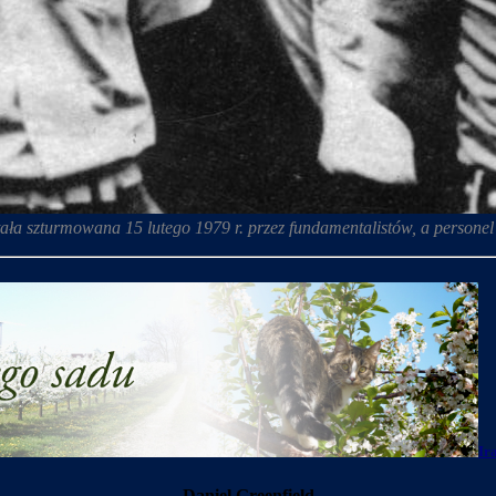
 szturmowana 15 lutego 1979 r. przez fundamentalistów, a personel z
Ir
Daniel Greenfield