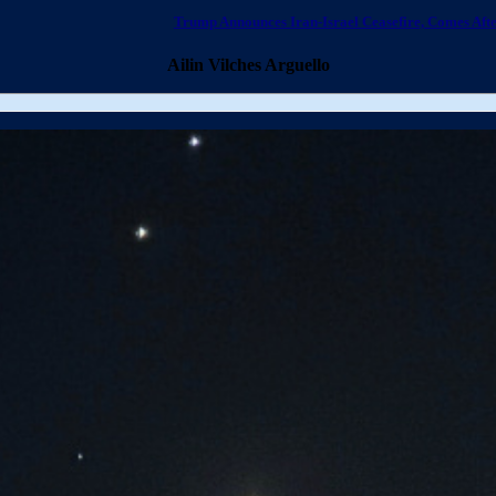
Trump Announces Iran-Israel Ceasefire, Comes Afte
Ailin Vilches Arguello