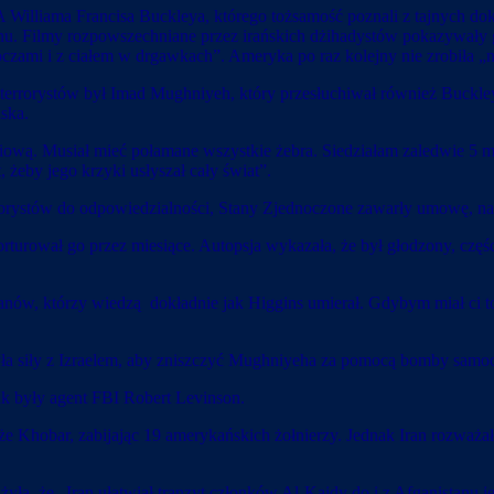
IA Williama Francisa Buckleya, którego tożsamość poznali z tajnych 
anu. Filmy rozpowszechniane przez irańskich dżihadystów pokazywały 
c oczami i z ciałem w drgawkach”. Ameryka po raz kolejny nie zrobiła „n
terrorystów był Imad Mughniyeh, który przesłuchiwał również Buckley
iska.
ersiową. Musiał mieć połamane wszystkie żebra. Siedziałam zaledwie 5
 żeby jego krzyki usłyszał cały świat”.
rrorystów do odpowiedzialności, Stany Zjednoczone zawarły umowę, na 
turował go przez miesiące. Autopsja wykazała, że był głodzony, częśc
ykanów, którzy wiedzą dokładnie jak Higgins umierał. Gdybym miał ci 
zyła siły z Izraelem, aby zniszczyć Mughniyeha za pomocą bomby sam
ak były agent FBI Robert Levinson.
eże Khobar, zabijając 19 amerykańskich żołnierzy. Jednak Iran rozważa
ła, że „Iran ułatwiał tranzyt członków Al-Kaidy do i z Afganistanu j