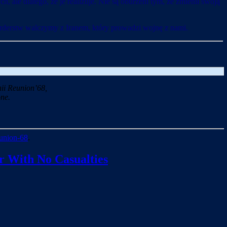
, ale dlatego, że je realizuje. Nie są oburzeni tym, że zmienił swoją
rderstw walczymy z Iranem, który prowadzi wojnę z nami.
ii Reunion’68,
ne.
union-68
.
r With No Casualties