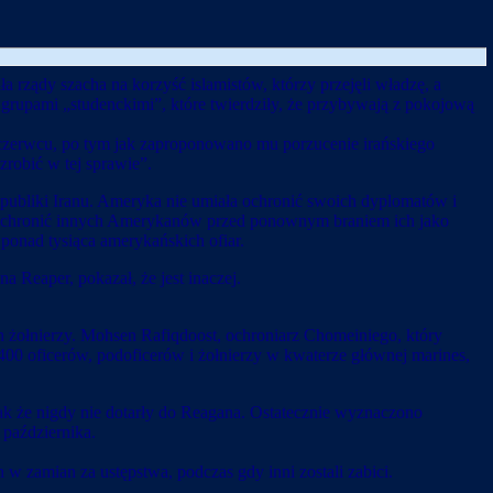
 rządy szacha na korzyść islamistów, którzy przejęli władzę, a
grupami „studenckimi”, które twierdziły, że przybywają z pokojową
zerwcu, po tym jak zaproponowano mu porzucenie irańskiego
robić w tej sprawie”.
publiki Iranu. Ameryka nie umiała ochronić swoich dyplomatów i
y ochronić innych Amerykanów przed ponownym braniem ich jako
ponad tysiąca amerykańskich ofiar.
 Reaper, pokazał, że jest inaczej.
h żołnierzy. Mohsen Rafiqdoost, ochroniarz Chomeiniego, który
ła 400 oficerów, podoficerów i żołnierzy w kwaterze głównej marines,
ak że nigdy nie dotarły do Reagana. Ostatecznie wyznaczono
 października.
 w zamian za ustępstwa, podczas gdy inni zostali zabici.