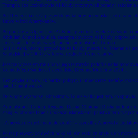
Trumpa), i że „członkowie Al-Kaidy otrzymywali porady i szkolenia
Po 11 września część przywódców talibów przeniosła się do Iranu, a
żniwo wśród Amerykanów.
Po porażce w Afganistanie Al-Kaida przeniosła większość swoich ope
Abdullah Ahmed Abdullah, zastępca dowódcy Al-Kaidy, odpowiedzia
amerykańskiej w pierwszej kadencji administracji Trumpa.
Saif al-Adel, obecny przywódca Al-Kaidy, mieszka w Teheranie i 
Saudyjskiej w 2003 r., w których zginęło 9 Amerykanów.
Jeszcze w zeszłym roku Iran i jego terroryści-pedofile nadal mordow
Kennedy’ego Sandersa i specjalistkę Breonnę Moffett w 2024 r.
Bez względu na to, jak bardzo politycy i influencerzy mediów społecz
nadal z nami walczy.
Do wojny wystarczy jedna strona. To nie walka jest tym, co sprawia,
Administracje Cartera, Reagana, Busha, Clintona i Busha juniora z 
stanął w obronie Izraela i pokazał islamskiemu państwu terrorystycz
„Ameryka nie może nam nic zrobić” – szydzili z Ameryki ajatollahowi
Po raz pierwszy od dwóch pokoleń uśmieszki zniknęły z ich morderc