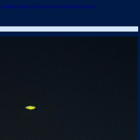
r Tehran Targets US Base in Qatar With No Casualties