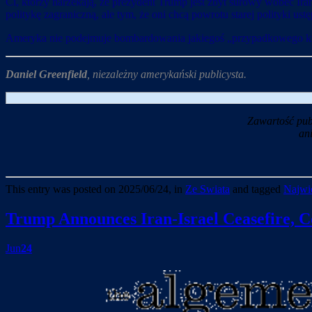
Ci, którzy narzekają, że prezydent Trump jest zbyt surowy wobec Iranu
politykę zagraniczną, ale tym, że oni chcą powrotu starej polityki u
Ameryka nie podejmuje bombardowania jakiegoś „przypadkowego kraj
Daniel Greenfield
, niezależny amerykański publicysta.
Zawartość pub
an
This entry was posted on 2025/06/24, in
Ze Swiata
and tagged
Najwie
Trump Announces Iran-Israel Ceasefire, C
Jun
24