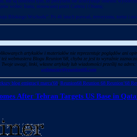
, nie są oburzeni tym, że prezydent nie dotrzymuje obietnic wyborczych
stępstw wobec Iranu, stosowanej przez Cartera i Obamę.
u Bliskiego Wschodu”. Po 46 latach porwań, terroryzmu, tortur i mo
likowanych artykułów i materiałów nie reprezentuje poglądów ani opin
i też webmastera Blogu Reunion’68, chyba ze jest to wyraźnie zaznaczo
Twoje uwagi, linki, własne artykuły lub wiadomości prześlij na adres:
webmaster@reunion68.com
kszy blog emigracji marca'68
,
Reunion68 Reunion 68 Reunion’68 Re
omes After Tehran Targets US Base in Qata