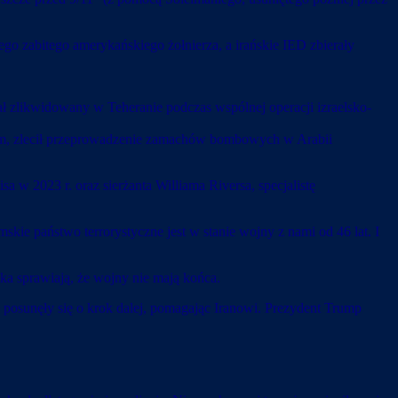
go zabitego amerykańskiego żołnierza, a irańskie IED zbierały
zlikwidowany w Teheranie podczas wspólnej operacji izraelsko-
kim, zlecił przeprowadzenie zamachów bombowych w Arabii
 w 2023 r. oraz sierżanta Williama Riversa, specjalistę
skie państwo terrorystyczne jest w stanie wojny z nami od 46 lat. I
ka sprawiają, że wojny nie mają końca.
 posunęły się o krok dalej, pomagając Iranowi. Prezydent Trump