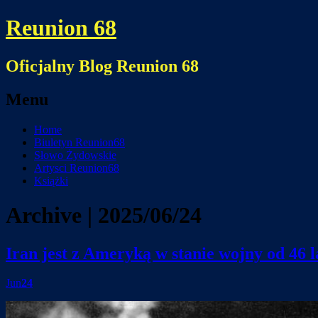
Reunion 68
Oficjalny Blog Reunion 68
Menu
Skip
Home
to
Biuletyn Reunion68
content
Słowo Żydowskie
Artysci Reunion68
Książki
Archive | 2025/06/24
Iran jest z Ameryką w stanie wojny od 46 l
Jun
24