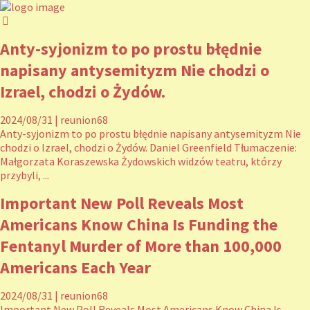
Anty-syjonizm to po prostu błędnie
napisany antysemityzm Nie chodzi o
Izrael, chodzi o Żydów.
2024/08/31
|
reunion68
Anty-syjonizm to po prostu błędnie napisany antysemityzm Nie
chodzi o Izrael, chodzi o Żydów. Daniel Greenfield Tłumaczenie:
Małgorzata Koraszewska Żydowskich widzów teatru, którzy
przybyli, ...
Important New Poll Reveals Most
Americans Know China Is Funding the
Fentanyl Murder of More than 100,000
Americans Each Year
2024/08/31
|
reunion68
Important New Poll Reveals Most Americans Know China Is